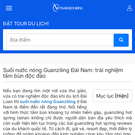
ĐẶT TOUR DU LỊCH!
Suối nước nóng Guanziling Đài Nam: trải nghiệm
tắm bùn độc đáo
Nếu bạn đang tìm một nơi vừa thư giãn,
Mục lục
[Hiện]
vừa có trải nghiệm độc đáo khi du lịch Đài
Loan thì
suối nước nóng Guanziling
ở Đài
Nam là điểm đến rất đáng thử. Nổi tiếng
với hình thức tắm bùn khoáng tự nhiên hiếm gặp, guanziling hot
spring tainan không chỉ được người dân bản địa yêu thích mà
còn xuất hiện liên tục trong các bài guanziling hot spring reviews
của du khách quốc tế. Từ cách đi, giá vé, resort đẹp, thời điểm lý
tưởng để ngâm khoáng đến kinh nghiệm chọn khu tắm phù hợp,