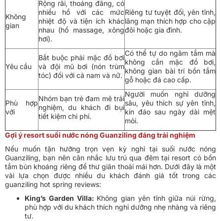
Rộng rãi, thoáng đãng, có
nhiều hồ với các mức
Riêng tư tuyệt đối, yên tĩnh,
Không
nhiệt độ và tiện ích khác
lãng mạn thích hợp cho cặp
gian
nhau (hồ massage, xông
đôi hoặc gia đình.
hơi).
Có thể tự do ngâm tắm mà
Bắt buộc phải mặc đồ bơi
không cần mặc đồ bơi,
Yêu cầu
và đội mũ bơi (nón trùm
không gian bài trí bồn tắm
tóc) đối với cả nam và nữ.
gỗ hoặc đá cao cấp.
Người muốn nghỉ dưỡng
Nhóm bạn trẻ đam mê trải
Phù hợp
sâu, yêu thích sự yên tĩnh,
nghiệm, du khách đi bụi
với
kín đáo sau ngày dài mệt
tiết kiệm chi phí.
mỏi.
Gợi ý resort suối nước nóng Guanziling đáng trải nghiệm
Nếu muốn tận hưởng trọn vẹn kỳ nghỉ tại suối nước nóng
Guanziling, bạn nên cân nhắc lưu trú qua đêm tại resort có bồn
tắm bùn khoáng riêng để thư giãn thoải mái hơn. Dưới đây là một
vài lựa chọn được nhiều du khách đánh giá tốt trong các
guanziling hot spring reviews:
King’s Garden Villa:
Không gian yên tĩnh giữa núi rừng,
phù hợp với du khách thích nghỉ dưỡng nhẹ nhàng và riêng
tư.