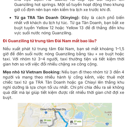
Guanziling hot springs. Một số tuyến hoạt động theo khung
giờ cố định nên bạn nên kiểm tra lịch xe trước khi đi.
Từ ga TRA Tân Doanh (Xinying):
Đây là cách phổ biến
nhất với khách du lịch tự túc. Từ ga Tân Doanh, bạn bắt xe
buýt tuyến Yellow 12 hoặc Yellow 13 để đi thẳng đến khu
vực suối nước nóng Guanziling.
Đi Guanziling từ trung tâm Đài Nam mất bao lâu?
Nếu xuất phát từ trung tâm Đài Nam, bạn sẽ mất khoảng 1–1,5
giờ để đến suối nước nóng Guanziling bằng tàu + xe buýt hoặc
taxi. Với nhóm từ 3–4 người, taxi thường tiện và tiết kiệm thời
gian hơn so với việc đổi nhiều chặng xe công cộng.
Mẹo nhỏ từ Vietnam Booking:
Nếu bạn đi theo nhóm từ 3 đến 4
người và mang theo nhiều hành lý cồng kềnh, việc thuê một
chiếc taxi từ ga TRA Tân Doanh hoặc ga Chiayi lên thẳng khu
nghỉ dưỡng là lựa chọn tối ưu nhất. Chi phí chia đều ra sẽ không
quá đắt mà lại giúp tiết kiệm được rất nhiều thời gian chờ đợi xe
buýt.