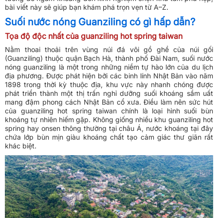
bài viết này sẽ giúp bạn khám phá trọn vẹn từ A–Z.
Suối nước nóng Guanziling có gì hấp dẫn?
Tọa độ độc nhất của guanziling hot spring taiwan
Nằm thoai thoải trên vùng núi đá vôi gồ ghề của núi gối
(Guanziling) thuộc quận Bạch Hà, thành phố Đài Nam, suối nước
nóng guanziling là một trong những niềm tự hào lớn của du lịch
địa phương. Được phát hiện bởi các binh lính Nhật Bản vào năm
1898 trong thời kỳ thuộc địa, khu vực này nhanh chóng được
phát triển thành một thị trấn nghỉ dưỡng suối khoáng sầm uất
mang đậm phong cách Nhật Bản cổ xưa. Điều làm nên sức hút
của guanziling hot spring taiwan chính là loại hình suối bùn
khoáng tự nhiên hiếm gặp. Không giống nhiều khu guanziling hot
spring hay onsen thông thường tại châu Á, nước khoáng tại đây
chứa lớp bùn mịn giàu khoáng chất tạo cảm giác thư giãn rất
khác biệt.