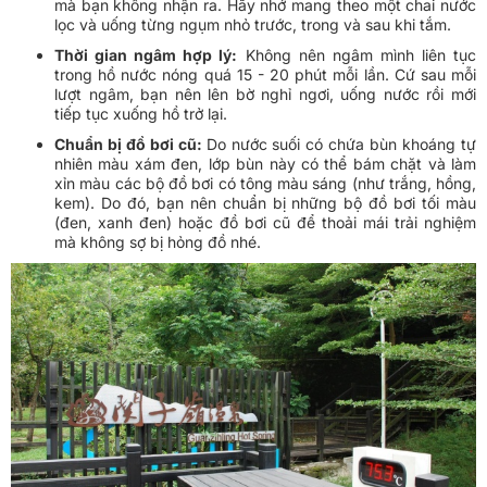
mà bạn không nhận ra. Hãy nhớ mang theo một chai nước
lọc và uống từng ngụm nhỏ trước, trong và sau khi tắm.
Thời gian ngâm hợp lý:
Không nên ngâm mình liên tục
trong hồ nước nóng quá 15 - 20 phút mỗi lần. Cứ sau mỗi
lượt ngâm, bạn nên lên bờ nghỉ ngơi, uống nước rồi mới
tiếp tục xuống hồ trở lại.
Chuẩn bị đồ bơi cũ:
Do nước suối có chứa bùn khoáng tự
nhiên màu xám đen, lớp bùn này có thể bám chặt và làm
xỉn màu các bộ đồ bơi có tông màu sáng (như trắng, hồng,
kem). Do đó, bạn nên chuẩn bị những bộ đồ bơi tối màu
(đen, xanh đen) hoặc đồ bơi cũ để thoải mái trải nghiệm
mà không sợ bị hỏng đồ nhé.