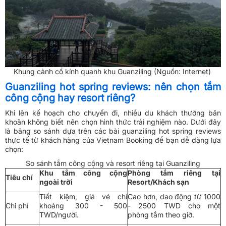
Khung cảnh cổ kính quanh khu Guanziling (Nguồn: Internet)
Guanziling hot spring reviews: nên chọn tắm
công cộng hay resort riêng?
Khi lên kế hoạch cho chuyến đi, nhiều du khách thường băn
khoăn không biết nên chọn hình thức trải nghiệm nào. Dưới đây
là bảng so sánh dựa trên các bài guanziling hot spring reviews
thực tế từ khách hàng của Vietnam Booking để bạn dễ dàng lựa
chọn:
So sánh tắm công cộng và resort riêng tại Guanziling
Khu tắm công cộng
Phòng tắm riêng tại
Tiêu chí
ngoài trời
Resort/Khách sạn
Tiết kiệm, giá vé chỉ
Cao hơn, dao động từ 1000
Chi phí
khoảng 300 - 500
- 2500 TWD cho một
TWD/người.
phòng tắm theo giờ.