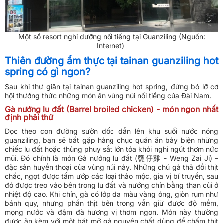
Một số resort nghỉ dưỡng nổi tiếng tại Guanziling (Nguồn:
Internet)
Thiên đường ẩm thực tại tainan guanziling hot
spring có gì ngon?
Sau khi thư giãn tại tainan guanziling hot spring, đừng bỏ lỡ cơ
hội thưởng thức những món ăn vùng núi nổi tiếng của Đài Nam.
Gà nướng lu đất (Barrel broiled chicken) - món ngon nhất
định phải thử
Dọc theo con đường sườn dốc dẫn lên khu suối nước nóng
guanziling, bạn sẽ bắt gặp hàng chục quán ăn bày biện những
chiếc lu đất hoặc thùng phuy sắt lớn tỏa khói nghi ngút thơm nức
mũi. Đó chính là món Gà nướng lu đất (甕仔雞 - Weng Zai Ji) –
đặc sản huyền thoại của vùng núi này. Những chú gà thả đồi thịt
chắc, ngọt được tẩm ướp các loại thảo mộc, gia vị bí truyền, sau
đó được treo vào bên trong lu đất và nướng chín bằng than củi ở
nhiệt độ cao. Khi chín, gà có lớp da màu vàng óng, giòn rụm như
bánh quy, nhưng phần thịt bên trong vẫn giữ được độ mềm,
mọng nước và đậm đà hương vị thơm ngon. Món này thường
được ăn kèm với một bát mỡ gà nguyên chất dùng để chấm thịt