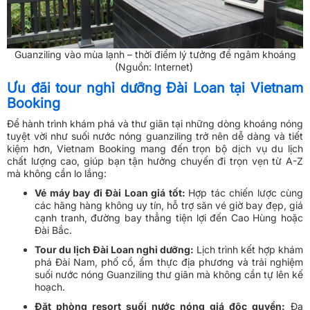
Guanziling vào mùa lạnh – thời điểm lý tưởng để ngâm khoáng
(Nguồn: Internet)
Ưu đãi tour nghỉ dưỡng Đài Loan tại Vietnam
Booking
Để hành trình khám phá và thư giãn tại những dòng khoáng nóng
tuyệt vời như suối nước nóng guanziling trở nên dễ dàng và tiết
kiệm hơn, Vietnam Booking mang đến trọn bộ dịch vụ du lịch
chất lượng cao, giúp bạn tận hưởng chuyến đi trọn vẹn từ A-Z
mà không cần lo lắng:
Vé máy bay đi Đài Loan giá tốt:
Hợp tác chiến lược cùng
các hãng hàng không uy tín, hỗ trợ săn vé giờ bay đẹp, giá
cạnh tranh, đường bay thẳng tiện lợi đến Cao Hùng hoặc
Đài Bắc.
Tour du lịch Đài Loan nghỉ dưỡng:
Lịch trình kết hợp khám
phá Đài Nam, phố cổ, ẩm thực địa phương và trải nghiệm
suối nước nóng Guanziling thư giãn mà không cần tự lên kế
hoạch.
Đặt phòng resort suối nước nóng giá độc quyền:
Đa