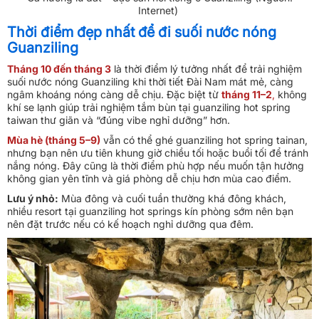
Internet)
Thời điểm đẹp nhất để đi suối nước nóng
Guanziling
Tháng 10 đến tháng 3
là thời điểm lý tưởng nhất để trải nghiệm
suối nước nóng Guanziling khi thời tiết Đài Nam mát mẻ, càng
ngâm khoáng nóng càng dễ chịu. Đặc biệt từ
tháng 11–2
,
không
khí se lạnh giúp trải nghiệm tắm bùn tại guanziling hot spring
taiwan thư giãn và “đúng vibe nghỉ dưỡng” hơn.
Mùa hè (tháng 5–9)
vẫn có thể ghé guanziling hot spring tainan,
nhưng bạn nên ưu tiên khung giờ chiều tối hoặc buổi tối để tránh
nắng nóng. Đây cũng là thời điểm phù hợp nếu muốn tận hưởng
không gian yên tĩnh và giá phòng dễ chịu hơn mùa cao điểm.
Lưu ý nhỏ:
Mùa đông và cuối tuần thường khá đông khách,
nhiều resort tại guanziling hot springs kín phòng sớm nên bạn
nên đặt trước nếu có kế hoạch nghỉ dưỡng qua đêm.