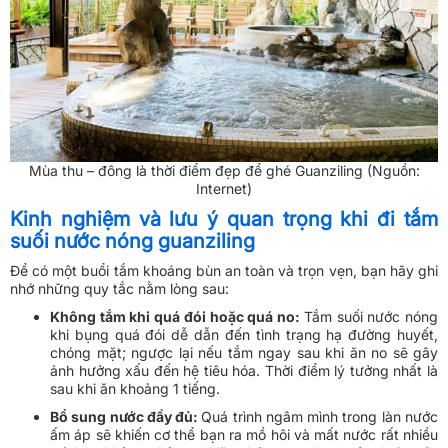
Mùa thu – đông là thời điểm đẹp để ghé Guanziling (Nguồn:
Internet)
Kinh nghiệm và lưu ý quan trọng khi đi tắm
suối nước nóng guanziling
Để có một buổi tắm khoáng bùn an toàn và trọn vẹn, bạn hãy ghi
nhớ những quy tắc nằm lòng sau:
Không tắm khi quá đói hoặc quá no:
Tắm suối nước nóng
khi bụng quá đói dễ dẫn đến tình trạng hạ đường huyết,
chóng mặt; ngược lại nếu tắm ngay sau khi ăn no sẽ gây
ảnh hưởng xấu đến hệ tiêu hóa. Thời điểm lý tưởng nhất là
sau khi ăn khoảng 1 tiếng.
Bổ sung nước đầy đủ:
Quá trình ngâm mình trong làn nước
ấm áp sẽ khiến cơ thể bạn ra mồ hôi và mất nước rất nhiều