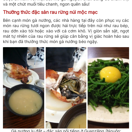
và một chút muối tiêu chanh, ngon quên sầu!
Thưởng thức đặc sản rau rừng núi mộc mạc
Bên cạnh món gà nướng, các nhà hàng tại đây còn phục vụ các
món rau rừng tươi ngon được hái trực tiếp trên núi như rau bép,
rau dớn xào tỏi hoặc xào với cá cơm khô. Vị giòn sần sật, ngọt
mát tự nhiên của rau rừng sẽ giúp cân bằng vị giác hoàn hảo sau
khi bạn đã thưởng thức món gà nướng béo ngậy.
Gà nướng lu đất – đặc sản nổi tiếng ở Guanziling (Nguồn: