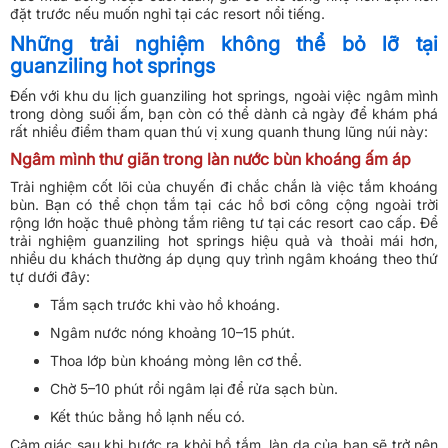
đặt trước nếu muốn nghỉ tại các resort nổi tiếng.
Những trải nghiệm không thể bỏ lỡ tại
guanziling hot springs
Đến với khu du lịch guanziling hot springs, ngoài việc ngâm mình
trong dòng suối ấm, bạn còn có thể dành cả ngày để khám phá
rất nhiều điểm tham quan thú vị xung quanh thung lũng núi này:
Ngâm mình thư giãn trong làn nước bùn khoáng ấm áp
Trải nghiệm cốt lõi của chuyến đi chắc chắn là việc tắm khoáng
bùn. Bạn có thể chọn tắm tại các hồ bơi công cộng ngoài trời
rộng lớn hoặc thuê phòng tắm riêng tư tại các resort cao cấp. Để
trải nghiệm guanziling hot springs hiệu quả và thoải mái hơn,
nhiều du khách thường áp dụng quy trình ngâm khoáng theo thứ
tự dưới đây:
Tắm sạch trước khi vào hồ khoáng.
Ngâm nước nóng khoảng 10–15 phút.
Thoa lớp bùn khoáng mỏng lên cơ thể.
Chờ 5–10 phút rồi ngâm lại để rửa sạch bùn.
Kết thúc bằng hồ lạnh nếu có.
Cảm giác sau khi bước ra khỏi hồ tắm, làn da của bạn sẽ trở nên