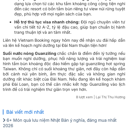
dạng lựa chọn từ các khu tắm khoáng công cộng tiện nghi
đến các resort có bồn tắm bùn riêng tư view núi rừng tuyệt
đẹp, phù hợp với mọi ngân sách của bạn.
Hỗ trợ thủ tục visa nhanh chóng:
Đội ngũ chuyên viên tư
vấn chi tiết từ A-Z, tỷ lệ đậu cao, giúp bạn chuẩn bị hành
trang thuận lợi và an tâm nhất.
Liên hệ Vietnam Booking ngay hôm nay để nhận ưu đãi hấp dẫn
và lên kế hoạch nghỉ dưỡng tại Đài Nam thuận tiện hơn!
Suối nước nóng Guanziling
chắc chắn là điểm đến lý tưởng nếu
bạn muốn nghỉ dưỡng, phục hồi năng lượng và trải nghiệm loại
hình tắm bùn khoáng độc đáo hiếm gặp tại guanziling hot spring
Taiwan. Không chỉ có suối khoáng thư giãn, nơi đây còn hấp dẫn
bởi cảnh núi yên bình, ẩm thực đặc sắc và không gian nghỉ
dưỡng rất khác biệt của Đài Nam. Nếu đang lên kế hoạch khám
phá Đài Loan, bạn có thể cân nhắc kết hợp Guanziling vào lịch
trình để có trải nghiệm thư giãn trọn vẹn hơn.
8 lượt xem
| Lại Thị Thu Hương
Bài viết mới nhất
6+ Món quà lưu niệm Nhật Bản ý nghĩa, đáng mua nhất
2026