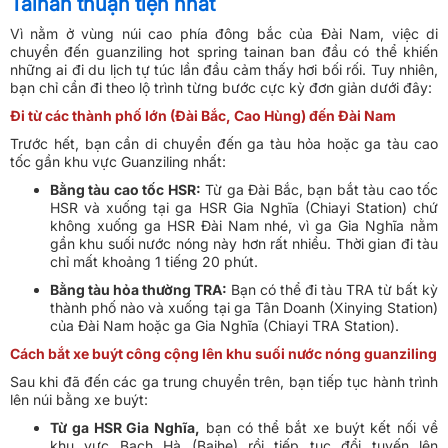
Tainan thuận tiện nhất
Vì nằm ở vùng núi cao phía đông bắc của Đài Nam, việc di
chuyển đến guanziling hot spring tainan ban đầu có thể khiến
những ai đi du lịch tự túc lần đầu cảm thấy hơi bối rối. Tuy nhiên,
bạn chỉ cần đi theo lộ trình từng bước cực kỳ đơn giản dưới đây:
Đi từ các thành phố lớn (Đài Bắc, Cao Hùng) đến Đài Nam
Trước hết, bạn cần di chuyển đến ga tàu hỏa hoặc ga tàu cao
tốc gần khu vực Guanziling nhất:
Bằng tàu cao tốc HSR:
Từ ga Đài Bắc, bạn bắt tàu cao tốc
HSR và xuống tại ga HSR Gia Nghĩa (Chiayi Station) chứ
không xuống ga HSR Đài Nam nhé, vì ga Gia Nghĩa nằm
gần khu suối nước nóng này hơn rất nhiều. Thời gian đi tàu
chỉ mất khoảng 1 tiếng 20 phút.
Bằng tàu hỏa thường TRA:
Bạn có thể đi tàu TRA từ bất kỳ
thành phố nào và xuống tại ga Tân Doanh (Xinying Station)
của Đài Nam hoặc ga Gia Nghĩa (Chiayi TRA Station).
Cách bắt xe buýt công cộng lên khu suối nước nóng guanziling
Sau khi đã đến các ga trung chuyển trên, bạn tiếp tục hành trình
lên núi bằng xe buýt:
Từ ga HSR Gia Nghĩa,
bạn có thể bắt xe buýt kết nối về
khu vực Bạch Hà (Baihe) rồi tiếp tục đổi tuyến lên