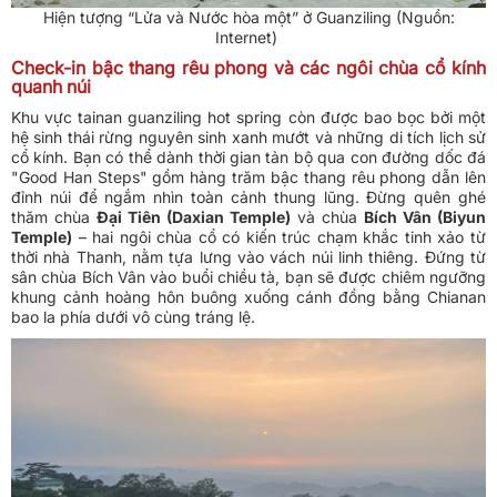
Hiện tượng “Lửa và Nước hòa một” ở Guanziling (Nguồn:
Internet)
Check-in bậc thang rêu phong và các ngôi chùa cổ kính
quanh núi
Khu vực tainan guanziling hot spring còn được bao bọc bởi một
hệ sinh thái rừng nguyên sinh xanh mướt và những di tích lịch sử
cổ kính. Bạn có thể dành thời gian tản bộ qua con đường dốc đá
"Good Han Steps" gồm hàng trăm bậc thang rêu phong dẫn lên
đỉnh núi để ngắm nhìn toàn cảnh thung lũng. Đừng quên ghé
thăm chùa
Đại Tiên (Daxian Temple)
và chùa
Bích Vân (Biyun
Temple)
– hai ngôi chùa cổ có kiến trúc chạm khắc tinh xảo từ
thời nhà Thanh, nằm tựa lưng vào vách núi linh thiêng. Đứng từ
sân chùa Bích Vân vào buổi chiều tà, bạn sẽ được chiêm ngưỡng
khung cảnh hoàng hôn buông xuống cánh đồng bằng Chianan
bao la phía dưới vô cùng tráng lệ.