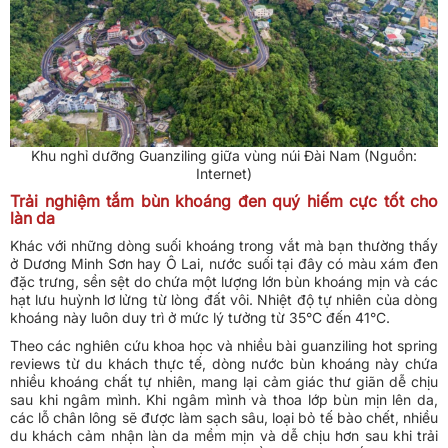
Khu nghỉ dưỡng Guanziling giữa vùng núi Đài Nam (Nguồn:
Internet)
Trải nghiệm tắm bùn khoáng đen quý hiếm cực tốt cho
làn da
Khác với những dòng suối khoáng trong vắt mà bạn thường thấy
ở Dương Minh Sơn hay Ô Lai, nước suối tại đây có màu xám đen
đặc trưng, sền sệt do chứa một lượng lớn bùn khoáng mịn và các
hạt lưu huỳnh lơ lửng từ lòng đất vôi. Nhiệt độ tự nhiên của dòng
khoáng này luôn duy trì ở mức lý tưởng từ 35°C đến 41°C.
Theo các nghiên cứu khoa học và nhiều bài guanziling hot spring
reviews từ du khách thực tế, dòng nước bùn khoáng này chứa
nhiều khoáng chất tự nhiên, mang lại cảm giác thư giãn dễ chịu
sau khi ngâm mình. Khi ngâm mình và thoa lớp bùn mịn lên da,
các lỗ chân lông sẽ được làm sạch sâu, loại bỏ tế bào chết, nhiều
du khách cảm nhận làn da mềm mịn và dễ chịu hơn sau khi trải