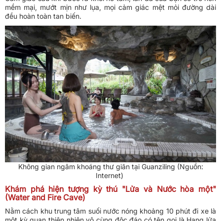
mềm mại, mướt mịn như lụa, mọi cảm giác mệt mỏi đường dài
đều hoàn toàn tan biến.
Không gian ngâm khoáng thư giãn tại Guanziling (Nguồn:
Internet)
Khám phá hiện tượng kỳ thú "Lửa và Nước hòa một"
(Water and Fire Cave)
Nằm cách khu trung tâm suối nước nóng khoảng 10 phút đi xe là
một kỳ quan thiên nhiên vô cùng độc đáo có tên gọi là Hang lửa