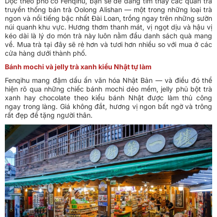
Dọc theo phố cổ Fenqihu, bạn sẽ dễ dàng tìm thấy các quán trà
truyền thống bán trà Oolong Alishan — một trong những loại trà
ngon và nổi tiếng bậc nhất Đài Loan, trồng ngay trên những sườn
núi quanh khu vực. Hương thơm thanh mát, vị ngọt dịu và hậu vị
kéo dài là lý do món trà này luôn nằm đầu danh sách quà mang
về. Mua trà tại đây sẽ rẻ hơn và tươi hơn nhiều so với mua ở các
cửa hàng dưới thành phố.
Bánh mochi và jelly trà xanh kiểu Nhật tự làm
Fenqihu mang đậm dấu ấn văn hóa Nhật Bản — và điều đó thể
hiện rõ qua những chiếc bánh mochi dẻo mềm, jelly phủ bột trà
xanh hay chocolate theo kiểu bánh Nhật được làm thủ công
ngay trong làng. Giá không đắt, hương vị ngon bất ngờ và trông
rất đẹp để tặng người thân.