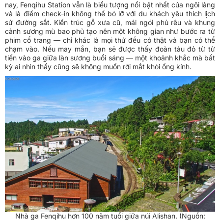
nay, Fenqihu Station vẫn là biểu tượng nổi bật nhất của ngôi làng
và là điểm check-in không thể bỏ lỡ với du khách yêu thích lịch
sử đường sắt. Kiến trúc gỗ xưa cũ, mái ngói phủ rêu và khung
cảnh sương mù bao phủ tạo nên một không gian như bước ra từ
phim cổ trang — chỉ khác là mọi thứ đều có thật và bạn có thể
chạm vào. Nếu may mắn, bạn sẽ được thấy đoàn tàu đỏ từ từ
tiến vào ga giữa làn sương buổi sáng — một khoảnh khắc mà bất
kỳ ai nhìn thấy cũng sẽ không muốn rời mắt khỏi ống kính.
Nhà ga Fenqihu hơn 100 năm tuổi giữa núi Alishan. (Nguồn: