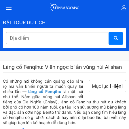
ĐẶT TOUR DU LỊCH!
Làng cổ Fenqihu: Viên ngọc bí ẩn vùng núi Alishan
Có những nơi không cần quảng cáo rầm
Mục lục
[Hiện]
rộ mà vẫn khiến người ta muốn quay lại
nhiều lần —
làng cổ Fenqihu
là một nơi
như thế. Nằm giữa vùng núi Alishan nổi
tiếng của Gia Nghĩa (Chiayi), làng cổ Fenqihu thu hút du khách
bởi phố cổ hơn 100 năm tuổi, ga tàu lịch sử, sương mù bảng lảng
và đặc sản cơm hộp Bento trứ danh. Nếu bạn đang tìm hiểu làng
cổ Fenqihu có gì chơi, cách đi hay nên ở lại bao lâu, bài viết này
sẽ giúp bạn lên kế hoạch dễ dàng hơn.