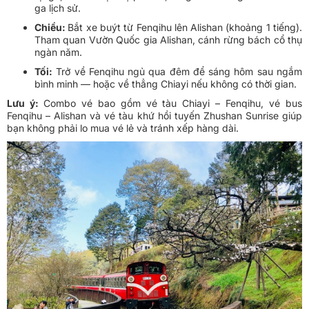
ga lịch sử.
Chiều:
Bắt xe buýt từ Fenqihu lên Alishan (khoảng 1 tiếng).
Tham quan Vườn Quốc gia Alishan, cánh rừng bách cổ thụ
ngàn năm.
Tối:
Trở về Fenqihu ngủ qua đêm để sáng hôm sau ngắm
bình minh — hoặc về thẳng Chiayi nếu không có thời gian.
Lưu ý:
Combo vé bao gồm vé tàu Chiayi – Fenqihu, vé bus
Fenqihu – Alishan và vé tàu khứ hồi tuyến Zhushan Sunrise giúp
bạn không phải lo mua vé lẻ và tránh xếp hàng dài.