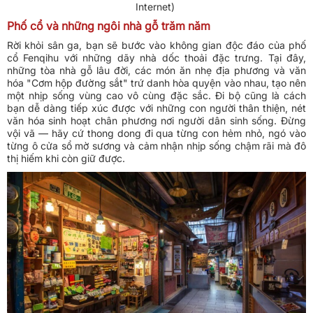
Internet)
Phố cổ và những ngôi nhà gỗ trăm năm
Rời khỏi sân ga, bạn sẽ bước vào không gian độc đáo của phố
cổ Fenqihu với những dãy nhà dốc thoải đặc trưng. Tại đây,
những tòa nhà gỗ lâu đời, các món ăn nhẹ địa phương và văn
hóa "Cơm hộp đường sắt" trứ danh hòa quyện vào nhau, tạo nên
một nhịp sống vùng cao vô cùng đặc sắc. Đi bộ cũng là cách
bạn dễ dàng tiếp xúc được với những con người thân thiện, nét
văn hóa sinh hoạt chân phương nơi người dân sinh sống. Đừng
vội vã — hãy cứ thong dong đi qua từng con hẻm nhỏ, ngó vào
từng ô cửa sổ mờ sương và cảm nhận nhịp sống chậm rãi mà đô
thị hiếm khi còn giữ được.