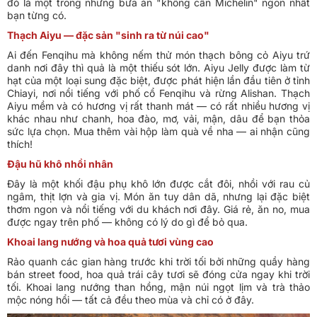
đó là một trong những bữa ăn "không cần Michelin" ngon nhất
bạn từng có.
Thạch Aiyu — đặc sản "sinh ra từ núi cao"
Ai đến Fenqihu mà không nếm thử món thạch bông cỏ Aiyu trứ
danh nơi đây thì quả là một thiếu sót lớn. Aiyu Jelly được làm từ
hạt của một loại sung đặc biệt, được phát hiện lần đầu tiên ở tỉnh
Chiayi, nơi nổi tiếng với phố cổ Fenqihu và rừng Alishan. Thạch
Aiyu mềm và có hương vị rất thanh mát — có rất nhiều hương vị
khác nhau như chanh, hoa đào, mơ, vải, mận, dâu để bạn thỏa
sức lựa chọn. Mua thêm vài hộp làm quà về nha — ai nhận cũng
thích!
Đậu hũ khô nhồi nhân
Đây là một khối đậu phụ khô lớn được cắt đôi, nhồi với rau củ
ngâm, thịt lợn và gia vị. Món ăn tuy dân dã, nhưng lại đặc biệt
thơm ngon và nổi tiếng với du khách nơi đây. Giá rẻ, ăn no, mua
được ngay trên phố — không có lý do gì để bỏ qua.
Khoai lang nướng và hoa quả tươi vùng cao
Rảo quanh các gian hàng trước khi trời tối bởi những quầy hàng
bán street food, hoa quả trái cây tươi sẽ đóng cửa ngay khi trời
tối. Khoai lang nướng than hồng, mận núi ngọt lịm và trà thảo
mộc nóng hổi — tất cả đều theo mùa và chỉ có ở đây.