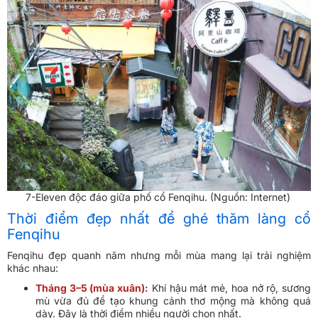
7-Eleven độc đáo giữa phố cổ Fenqihu. (Nguồn: Internet)
Thời điểm đẹp nhất để ghé thăm làng cổ
Fenqihu
Fenqihu đẹp quanh năm nhưng mỗi mùa mang lại trải nghiệm
khác nhau:
Tháng 3–5 (mùa xuân):
Khí hậu mát mẻ, hoa nở rộ, sương
mù vừa đủ để tạo khung cảnh thơ mộng mà không quá
dày. Đây là thời điểm nhiều người chọn nhất.