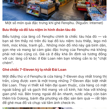
Một số món quà đặc trưng khi ghé Fenqihu. (Nguồn: Internet)
Bưu thiếp và đồ lưu niệm in hình đoàn tàu đỏ
Biểu tượng của làng cổ Fenqihu chính là chiếc tàu hỏa đỏ — và
bạn sẽ tìm thấy nó trên đủ loại đồ lưu niệm: bưu thiếp, lego mô
hình, móc khóa, tranh gỗ... Những món đồ nhỏ này giá bình dân,
gọn nhẹ và mang lại cảm giác đặc trưng của Fenqihu mà không
phải nơi nào cũng có. Giá cả ở đây khá ổn định và tương đồng
với các làng cổ khác ở Đài Loan nên bạn không cần lo bị "chặt
chém".
Ghé chiếc 7-Eleven kỳ lạ nhất Đài Loan
Một điều thú vị ở Fenqihu là cửa hàng 7-Eleven duy nhất trong thị
trấn, cũng được xem là một trong những 7-Eleven đặc biệt nhất
Đài Loan. Thay vì thiết kế hiện đại quen thuộc, cửa hàng có mặt
ngoài bằng gỗ và gạch thô mang vẻ cổ kính, hài hòa với không
gian phố núi. Bên trong ngoài đồ ăn nhanh, nước uống còn bán
thêm trà Oolong, bánh địa phương và đặc sản làm quà — rất tiện
để ghé mua đồ và chụp vài tấm ảnh check-in.