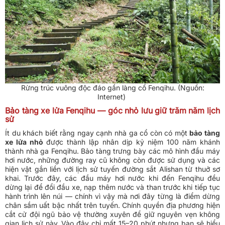
Rừng trúc vuông độc đáo gần làng cổ Fenqihu. (Nguồn:
Internet)
Bảo tàng xe lửa Fenqihu — góc nhỏ lưu giữ trăm năm lịch
sử
Ít du khách biết rằng ngay cạnh nhà ga cổ còn có một
bảo tàng
xe lửa nhỏ
được thành lập nhân dịp kỷ niệm 100 năm khánh
thành nhà ga Fenqihu. Bảo tàng trưng bày các mô hình đầu máy
hơi nước, những đường ray cũ không còn được sử dụng và các
hiện vật gắn liền với lịch sử tuyến đường sắt Alishan từ thuở sơ
khai. Trước đây, các đầu máy hơi nước khi đến Fenqihu đều
dừng lại để đổi đầu xe, nạp thêm nước và than trước khi tiếp tục
hành trình lên núi — chính vì vậy mà nơi đây từng là điểm dừng
chân sầm uất bậc nhất trên tuyến. Chính quyền địa phương hiện
cắt cử đội ngũ bảo vệ thường xuyên để giữ nguyên vẹn không
gian lịch sử này. Vào đây chỉ mất 15–20 phút nhưng bạn sẽ hiểu