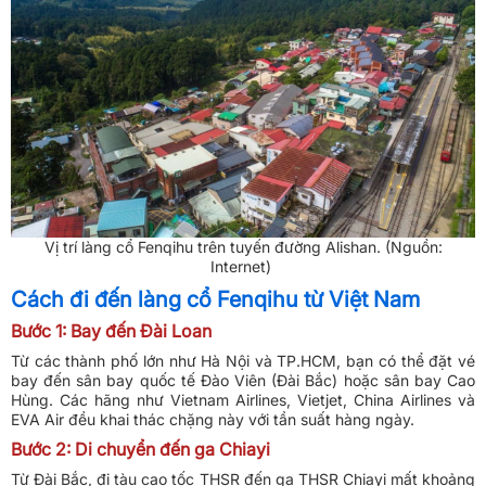
Vị trí làng cổ Fenqihu trên tuyến đường Alishan. (Nguồn:
Internet)
Cách đi đến làng cổ Fenqihu từ Việt Nam
Bước 1: Bay đến Đài Loan
Từ các thành phố lớn như Hà Nội và TP.HCM, bạn có thể đặt vé
bay đến sân bay quốc tế Đào Viên (Đài Bắc) hoặc sân bay Cao
Hùng. Các hãng như Vietnam Airlines, Vietjet, China Airlines và
EVA Air đều khai thác chặng này với tần suất hàng ngày.
Bước 2: Di chuyển đến ga Chiayi
Từ Đài Bắc, đi tàu cao tốc THSR đến ga THSR Chiayi mất khoảng