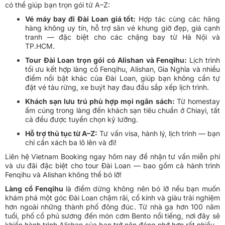
có thể giúp bạn trọn gói từ A–Z:
Vé máy bay đi Đài Loan giá tốt:
Hợp tác cùng các hãng
hàng không uy tín, hỗ trợ săn vé khung giờ đẹp, giá cạnh
tranh — đặc biệt cho các chặng bay từ Hà Nội và
TP.HCM.
Tour Đài Loan trọn gói có Alishan và Fenqihu:
Lịch trình
tối ưu kết hợp làng cổ Fenqihu, Alishan, Gia Nghĩa và nhiều
điểm nổi bật khác của Đài Loan, giúp bạn không cần tự
đặt vé tàu rừng, xe buýt hay đau đầu sắp xếp lịch trình.
Khách sạn lưu trú phù hợp mọi ngân sách:
Từ homestay
ấm cúng trong làng đến khách sạn tiêu chuẩn ở Chiayi, tất
cả đều được tuyển chọn kỹ lưỡng.
Hỗ trợ thủ tục từ A–Z:
Tư vấn visa, hành lý, lịch trình — bạn
chỉ cần xách ba lô lên và đi!
Liên hệ Vietnam Booking ngay hôm nay để nhận tư vấn miễn phí
và ưu đãi đặc biệt cho tour Đài Loan — bao gồm cả hành trình
Fenqihu và Alishan không thể bỏ lỡ!
Làng cổ Fenqihu
là điểm dừng không nên bỏ lỡ nếu bạn muốn
khám phá một góc Đài Loan chậm rãi, cổ kính và giàu trải nghiệm
hơn ngoài những thành phố đông đúc. Từ nhà ga hơn 100 năm
tuổi, phố cổ phủ sương đến món cơm Bento nổi tiếng, nơi đây sẽ
khiến hành trình Alishan của bạn trở nên đáng nhớ hơn rất nhiều.