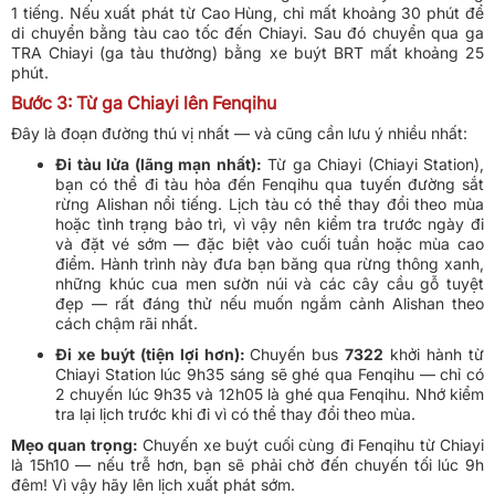
1 tiếng. Nếu xuất phát từ Cao Hùng, chỉ mất khoảng 30 phút để
di chuyển bằng tàu cao tốc đến Chiayi. Sau đó chuyển qua ga
TRA Chiayi (ga tàu thường) bằng xe buýt BRT mất khoảng 25
phút.
Bước 3: Từ ga Chiayi lên Fenqihu
Đây là đoạn đường thú vị nhất — và cũng cần lưu ý nhiều nhất:
Đi tàu lửa (lãng mạn nhất):
Từ ga Chiayi (Chiayi Station),
bạn có thể đi tàu hỏa đến Fenqihu qua tuyến đường sắt
rừng Alishan nổi tiếng. Lịch tàu có thể thay đổi theo mùa
hoặc tình trạng bảo trì, vì vậy nên kiểm tra trước ngày đi
và đặt vé sớm — đặc biệt vào cuối tuần hoặc mùa cao
điểm. Hành trình này đưa bạn băng qua rừng thông xanh,
những khúc cua men sườn núi và các cây cầu gỗ tuyệt
đẹp — rất đáng thử nếu muốn ngắm cảnh Alishan theo
cách chậm rãi nhất.
Đi xe buýt (tiện lợi hơn):
Chuyến bus
7322
khởi hành từ
Chiayi Station lúc 9h35 sáng sẽ ghé qua Fenqihu — chỉ có
2 chuyến lúc 9h35 và 12h05 là ghé qua Fenqihu. Nhớ kiểm
tra lại lịch trước khi đi vì có thể thay đổi theo mùa.
Mẹo quan trọng:
Chuyến xe buýt cuối cùng đi Fenqihu từ Chiayi
là 15h10 — nếu trễ hơn, bạn sẽ phải chờ đến chuyến tối lúc 9h
đêm! Vì vậy hãy lên lịch xuất phát sớm.