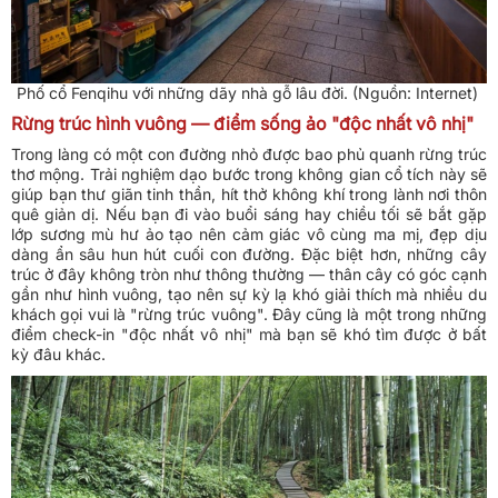
Phố cổ Fenqihu với những dãy nhà gỗ lâu đời. (Nguồn: Internet)
Rừng trúc hình vuông — điểm sống ảo "độc nhất vô nhị"
Trong làng có một con đường nhỏ được bao phủ quanh rừng trúc
thơ mộng. Trải nghiệm dạo bước trong không gian cổ tích này sẽ
giúp bạn thư giãn tinh thần, hít thở không khí trong lành nơi thôn
quê giản dị. Nếu bạn đi vào buổi sáng hay chiều tối sẽ bắt gặp
lớp sương mù hư ảo tạo nên cảm giác vô cùng ma mị, đẹp dịu
dàng ẩn sâu hun hút cuối con đường. Đặc biệt hơn, những cây
trúc ở đây không tròn như thông thường — thân cây có góc cạnh
gần như hình vuông, tạo nên sự kỳ lạ khó giải thích mà nhiều du
khách gọi vui là "rừng trúc vuông". Đây cũng là một trong những
điểm check-in "độc nhất vô nhị" mà bạn sẽ khó tìm được ở bất
kỳ đâu khác.