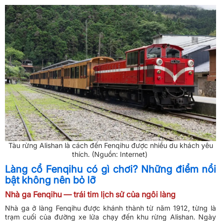
Tàu rừng Alishan là cách đến Fenqihu được nhiều du khách yêu
thích. (Nguồn: Internet)
Làng cổ Fenqihu có gì chơi? Những điểm nổi
bật không nên bỏ lỡ
Nhà ga Fenqihu — trái tim lịch sử của ngôi làng
Nhà ga ở làng Fenqihu được khánh thành từ năm 1912, từng là
trạm cuối của đường xe lửa chạy đến khu rừng Alishan. Ngày