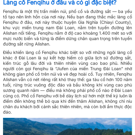
Làng cổ Fenqihu ở đâu và có gì đặc biệt?
Fenqihu là một thị trấn miền núi, phố cổ và đường sắt — ba yếu
tố tạo nên linh hồn của nơi này. Nếu bạn đang thắc mắc làng cổ
Fenqihu ở đâu, nơi này thuộc huyện Gia Nghĩa (Chiayi County),
khu vực miền trung nam Đài Loan, nằm trên tuyến đường lên
Alishan nổi tiếng. Fenqihu nằm ở độ cao khoảng 1.400 mét so với
mực nước biển và từng là điểm dừng chân quan trọng trên tuyến
đường sắt rừng Alishan.
Điều khiến làng cổ Fenqihu khác biệt so với những ngôi làng cổ
khác ở Đài Loan là sự kết hợp hiếm có giữa lịch sử đường sắt,
kiến trúc gỗ lâu đời và thiên nhiên vùng cao bao phủ. Nhiều
người còn gọi Fenqihu là “Jiufen của miền Trung Đài Loan” nhờ
không gian phố cổ trên núi và vẻ đẹp hoài cổ. Tuy nhiên, Fenqihu
Alishan vẫn có nét riêng rất khó thay thế: ga tàu cổ hơn 100 năm
tuổi, rừng trúc vuông độc đáo và bầu không khí vùng cao phủ
sương quanh năm — điều mà không phải phố cổ nào ở Đài Loan
cũng có. Phố cổ Fenqihu với bề dày lịch sử hơn một thế kỷ luôn là
điểm đến không thể bỏ qua khi đến thăm Alishan, không chỉ níu
chân du khách bởi cảnh sắc thiên nhiên, mà còn bởi ẩm thực độc
đáo.