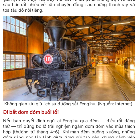
sâu hơn rất nhiều về câu chuyện đằng sau những thanh ray và
toa tàu đỏ nổi tiếng.
Không gian lưu giữ lịch sử đường sắt Fenqihu. (Nguồn: Internet)
Đi bắt đom đóm buổi tối
Nếu bạn quyết định ngủ lại Fenqihu qua đêm — điều rất đáng
thử — thì đừng bỏ lỡ trải nghiệm ngắm đom đóm vào mùa thích
hợp (thường từ tháng 4–6). Khi màn đêm buông xuống, những
đốm sáng nhỏ lấp lánh giữa rừng núi tạo nên khung cảnh yên