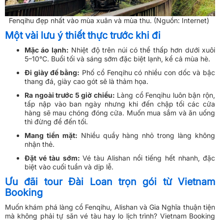
Fenqihu đẹp nhất vào mùa xuân và mùa thu. (Nguồn: Internet)
Một vài lưu ý thiết thực trước khi đi
Mặc áo lạnh:
Nhiệt độ trên núi có thể thấp hơn dưới xuôi
5–10°C. Buổi tối và sáng sớm đặc biệt lạnh, kể cả mùa hè.
Đi giày đế bằng:
Phố cổ Fenqihu có nhiều con dốc và bậc
thang đá, giày cao gót sẽ là thảm họa.
Ra ngoài trước 5 giờ chiều:
Làng cổ Fenqihu luôn bận rộn,
tấp nập vào ban ngày nhưng khi đến chập tối các cửa
hàng sẽ mau chóng đóng cửa. Muốn mua sắm và ăn uống
thì đừng để đến tối.
Mang tiền mặt:
Nhiều quầy hàng nhỏ trong làng không
nhận thẻ.
Đặt vé tàu sớm:
Vé tàu Alishan nổi tiếng hết nhanh, đặc
biệt vào cuối tuần và dịp lễ.
Ưu đãi tour Đài Loan trọn gói từ Vietnam
Booking
Muốn khám phá làng cổ Fenqihu, Alishan và Gia Nghĩa thuận tiện
mà không phải tự săn vé tàu hay lo lịch trình? Vietnam Booking