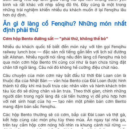
bình và rất khác với nhịp sống đô thị. Đây cũng là một trong
những trải nghiệm khiến nhiều du khách muốn ở lại Fenqihu lâu
hơn dự định.
Ăn gì ở làng cổ Fenqihu? Những món nhất
định phải thử
Cơm hộp Bento đường sắt — "phải thử, không thể bỏ"
Nhiều du khách quốc tế biết đến món này với tên gọi Fenqihu
railway lunch box — đặc sản nổi tiếng gắn liền với lịch sử đường
sắt Alishan. Nhiều người nói rằng nếu đến làng cổ Fenqihu mà bỏ
qua món cơm hộp Bento thì cũng coi như là bạn chưa từng đặt
chân tới ngôi làng. Câu nói đó không hề cường điệu chút nào.
Câu chuyện của món cơm này bắt đầu từ thời Đài Loan còn là
thuộc địa của Nhật Bản — văn hóa Bento của Đài Loan được hình
thành từ đây khi mà buổi trưa các nhân viên và hành khách trên
tàu lúc đó sẽ dừng chân và ăn trưa. Theo thời gian, chính những
người dân trong ngôi làng đã cải tiến hương vị để phù hợp hơn
với nét sinh hoạt của họ — tạo nên một phiên bản cơm Bento
mang đậm bản sắc Fenqihu.
Các hộp Bento thường sẽ có cơm, bắp cải Đài Loan và thịt gà,
kết hợp cùng các món phụ tùy theo mùa. Ăn ngay tại nhà ga,
trên tay cầm hộp cơm nóng hổi nhìn ra khung cảnh núi rừng —