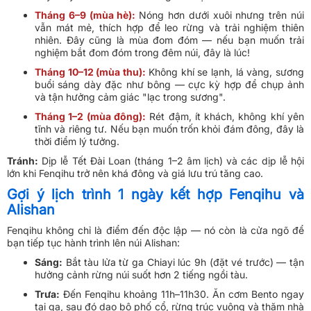
Tháng 6–9 (mùa hè):
Nóng hơn dưới xuôi nhưng trên núi
vẫn mát mẻ, thích hợp để leo rừng và trải nghiệm thiên
nhiên. Đây cũng là mùa đom đóm — nếu bạn muốn trải
nghiệm bắt đom đóm trong đêm núi, đây là lúc!
Tháng 10–12 (mùa thu):
Không khí se lạnh, lá vàng, sương
buổi sáng dày đặc như bông — cực kỳ hợp để chụp ảnh
và tận hưởng cảm giác "lạc trong sương".
Tháng 1–2 (mùa đông):
Rét đậm, ít khách, không khí yên
tĩnh và riêng tư. Nếu bạn muốn trốn khỏi đám đông, đây là
thời điểm lý tưởng.
Tránh:
Dịp lễ Tết Đài Loan (tháng 1–2 âm lịch) và các dịp lễ hội
lớn khi Fenqihu trở nên khá đông và giá lưu trú tăng cao.
Gợi ý lịch trình 1 ngày kết hợp Fenqihu và
Alishan
Fenqihu không chỉ là điểm đến độc lập — nó còn là cửa ngõ để
bạn tiếp tục hành trình lên núi Alishan:
Sáng:
Bắt tàu lửa từ ga Chiayi lúc 9h (đặt vé trước) — tận
hưởng cảnh rừng núi suốt hơn 2 tiếng ngồi tàu.
Trưa:
Đến Fenqihu khoảng 11h–11h30. Ăn cơm Bento ngay
tại ga, sau đó dạo bộ phố cổ, rừng trúc vuông và thăm nhà