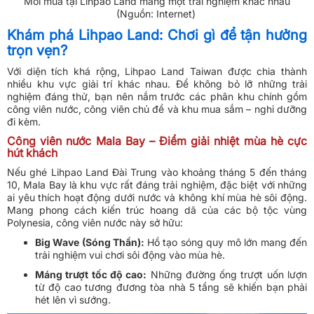
Mỗi mùa tại Lihpao Land mang một trải nghiệm khác nhau
(Nguồn: Internet)
Khám phá Lihpao Land: Chơi gì để tận hưởng
trọn vẹn?
Với diện tích khá rộng, Lihpao Land Taiwan được chia thành
nhiều khu vực giải trí khác nhau. Để không bỏ lỡ những trải
nghiệm đáng thử, bạn nên nắm trước các phân khu chính gồm
công viên nước, công viên chủ đề và khu mua sắm – nghỉ dưỡng
đi kèm.
Công viên nước Mala Bay – Điểm giải nhiệt mùa hè cực
hút khách
Nếu ghé Lihpao Land Đài Trung vào khoảng tháng 5 đến tháng
10, Mala Bay là khu vực rất đáng trải nghiệm, đặc biệt với những
ai yêu thích hoạt động dưới nước và không khí mùa hè sôi động.
Mang phong cách kiến trúc hoang dã của các bộ tộc vùng
Polynesia, công viên nước này sở hữu:
Big Wave (Sóng Thần):
Hồ tạo sóng quy mô lớn mang đến
trải nghiệm vui chơi sôi động vào mùa hè.
Máng trượt tốc độ cao:
Những đường ống trượt uốn lượn
từ độ cao tương đương tòa nhà 5 tầng sẽ khiến bạn phải
hét lên vì sướng.