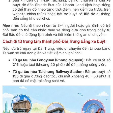
Sau khi đến ga THSR Taichung, bạn di chuyển ra khu xe
buýt để đón Shuttle Bus của Lihpao Land (lịch hoạt động
có thể thay đổi theo từng thời điểm, nên kiểm tra trước trên
website chính thức) hoặc bắt xe buýt số
155
để đi thẳng
đến cổng khu vui chơi.
Mẹo nhỏ:
Nếu đi theo nhóm từ 3–4 người hoặc gia đình có trẻ
nhỏ, bạn có thể cân nhắc thuê xe riêng đưa đón trong ngày từ
Đài Bắc để chủ động lịch trình và tiết kiệm thời gian di chuyển.
Cách đi từ trung tâm thành phố Đài Trung bằng xe buýt
Nếu lưu trú ngay tại Đài Trung, việc di chuyển đến Lihpao Land
Taiwan sẽ khá đơn giản và tiết kiệm chi phí hơn:
Từ ga tàu hỏa Fengyuan (Phong Nguyên):
Bắt xe buýt số
215
hoặc taxi (khoảng 20 phút) để đến thẳng công viên.
Từ ga tàu hỏa Taichung Railway Station:
Bắt xe buýt số
155
đi qua đường cao tốc, chỉ mất khoảng 40 - 50 phút là
bạn đã có mặt tại cổng soát vé.