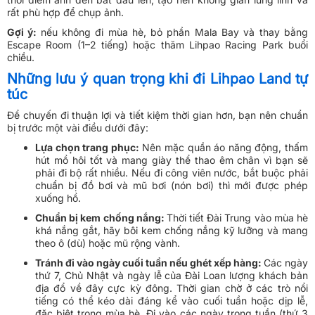
rất phù hợp để chụp ảnh.
Gợi ý:
nếu không đi mùa hè, bỏ phần Mala Bay và thay bằng
Escape Room (1–2 tiếng) hoặc thăm Lihpao Racing Park buổi
chiều.
Những lưu ý quan trọng khi đi Lihpao Land tự
túc
Để chuyến đi thuận lợi và tiết kiệm thời gian hơn, bạn nên chuẩn
bị trước một vài điều dưới đây:
Lựa chọn trang phục:
Nên mặc quần áo năng động, thấm
hút mồ hôi tốt và mang giày thể thao êm chân vì bạn sẽ
phải đi bộ rất nhiều. Nếu đi công viên nước, bắt buộc phải
chuẩn bị đồ bơi và mũ bơi (nón bơi) thì mới được phép
xuống hồ.
Chuẩn bị kem chống nắng:
Thời tiết Đài Trung vào mùa hè
khá nắng gắt, hãy bôi kem chống nắng kỹ lưỡng và mang
theo ô (dù) hoặc mũ rộng vành.
Tránh đi vào ngày cuối tuần nếu ghét xếp hàng:
Các ngày
thứ 7, Chủ Nhật và ngày lễ của Đài Loan lượng khách bản
địa đổ về đây cực kỳ đông. Thời gian chờ ở các trò nổi
tiếng có thể kéo dài đáng kể vào cuối tuần hoặc dịp lễ,
đặc biệt trong mùa hè. Đi vào các ngày trong tuần (thứ 3