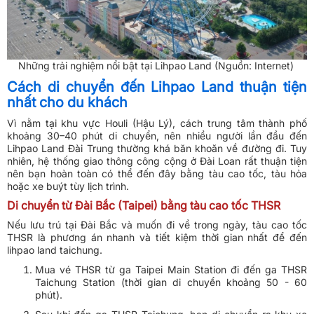
Những trải nghiệm nổi bật tại Lihpao Land (Nguồn: Internet)
Cách di chuyển đến Lihpao Land thuận tiện
nhất cho du khách
Vì nằm tại khu vực Houli (Hậu Lý), cách trung tâm thành phố
khoảng 30–40 phút di chuyển, nên nhiều người lần đầu đến
Lihpao Land Đài Trung thường khá băn khoăn về đường đi. Tuy
nhiên, hệ thống giao thông công cộng ở Đài Loan rất thuận tiện
nên bạn hoàn toàn có thể đến đây bằng tàu cao tốc, tàu hỏa
hoặc xe buýt tùy lịch trình.
Di chuyển từ Đài Bắc (Taipei) bằng tàu cao tốc THSR
Nếu lưu trú tại Đài Bắc và muốn đi về trong ngày, tàu cao tốc
THSR là phương án nhanh và tiết kiệm thời gian nhất để đến
lihpao land taichung.
Mua vé THSR từ ga Taipei Main Station đi đến ga THSR
Taichung Station (thời gian di chuyển khoảng 50 - 60
phút).