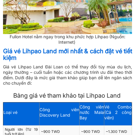
Fullon Hotel nằm ngay trong khu phức hợp Lihpao (Nguồn:
Internet)
Giá vé Lihpao Land mới nhất & cách đặt vé tiết
kiệm
Giá vé Lihpao Land Đài Loan có thể thay đổi tùy mùa du lịch,
ngày thường – cuối tuần hoặc các chương trình ưu đãi theo thời
điểm. Dưới đây là mức giá tham khảo giúp bạn dễ lên ngân sách
cho chuyến đi:
Bảng giá vé tham khảo tại Lihpao Land
Công viên
Vé Combo
Công viên
Loại vé
nước Mala
(Cả 2 công
Discovery Land
Bay
viên)
Người lớn (Từ 19
~900 TWD
~900 TWD
~1.300 TWD
tuổi trở lên)