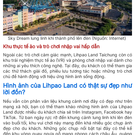
Sky Dream lung linh khi thành phố lên đèn (Nguồn: Internet)
Khu thực tế ảo và trò chơi nhập vai hấp dẫn
Ngoài các trò chơi cảm giác mạnh, Lihpao Land Taichung còn có
khu trải nghiệm thực tế ảo (VR) và phòng chơi nhập vai dành cho
những ai yêu thích công nghệ. Tại đây, du khách có thể tham gia
các thử thách giải đố, phiêu lưu tương tác hoặc những trò chơi
chủ đề hành động với hiệu ứng hình ảnh sống động.
Hình ảnh của Lihpao Land có thật sự đẹp như
lời đồn?
Nếu vẫn còn phân vân liệu khung cảnh nơi đây có đẹp như trên
mạng xã hội, bạn có thể tham khảo những hình ảnh của Lihpao
Land được nhiều du khách chia sẻ trên Instagram, Facebook hay
TikTok. Từ ban ngày rực rỡ đến khung cảnh lung linh khi lên đèn
vào buổi tối, khu vui chơi này mang đến khá nhiều góc chụp ảnh
đẹp cho du khách. Những góc chụp nổi bật tại đây có thể kể
đến khu vòng quay ngựa gỗ mang phong cách châu Âu, quảng