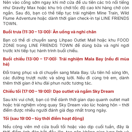
Nên vào cổng sớm ngay khi mở cửa để ưu tiên các trò nổi tiếng
như Gravity Max hoặc khu trò chơi tốc độ cao khi hàng chờ còn
ngắn. Sau đó, bạn có thể tiếp tục trải nghiệm Mine Train, Wild
Flume Adventure hoặc dành thời gian check-in tại LINE FRIENDS
TOWN.
Buổi trưa (11:30 – 13:00): Ăn uống và nghỉ chân
Bạn có thể di chuyển sang Lihpao Outlet Mall hoặc khu FOOD
ZONE trong LINE FRIENDS TOWN để dùng bữa và nghỉ ngơi
trước khi tiếp tục hành trình buổi chiều.
Buổi chiều (13:00 – 17:00): Trải nghiệm Mala Bay (nếu đi mùa
hè)
Đổi trang phục và di chuyển sang Mala Bay. Ưu tiên hồ sóng lớn,
các đường trượt nước và sông lười. Nếu đi cùng trẻ em, dành
thêm thời gian ở khu đài phun nước tương tác.
Chiều tối (17:00 – 19:00): Dạo outlet và ngắm Sky Dream
Sau khi vui chơi, bạn có thể dành thời gian dạo quanh outlet mall
hoặc trải nghiệm vòng quay Sky Dream vào lúc hoàng hôn – thời
điểm được nhiều người đánh giá đẹp nhất trong ngày.
Tối (sau 19:00 – tùy thời điểm hoạt động)
Nếu công viên mở cửa buổi tối hoặc vào dịp cuối tuần, đây là
thời điểm ánh đèn bắt đầu lên, tạo nên không gian lung linh và