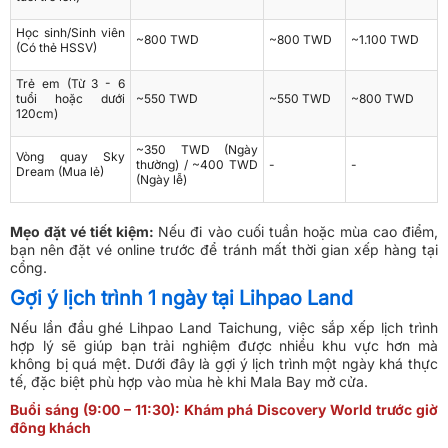
Học sinh/Sinh viên
~800 TWD
~800 TWD
~1.100 TWD
(Có thẻ HSSV)
Trẻ em (Từ 3 - 6
tuổi hoặc dưới
~550 TWD
~550 TWD
~800 TWD
120cm)
~350 TWD (Ngày
Vòng quay Sky
thường) / ~400 TWD
-
-
Dream (Mua lẻ)
(Ngày lễ)
Mẹo đặt vé tiết kiệm:
Nếu đi vào cuối tuần hoặc mùa cao điểm,
bạn nên đặt vé online trước để tránh mất thời gian xếp hàng tại
cổng.
Gợi ý lịch trình 1 ngày tại Lihpao Land
Nếu lần đầu ghé Lihpao Land Taichung, việc sắp xếp lịch trình
hợp lý sẽ giúp bạn trải nghiệm được nhiều khu vực hơn mà
không bị quá mệt. Dưới đây là gợi ý lịch trình một ngày khá thực
tế, đặc biệt phù hợp vào mùa hè khi Mala Bay mở cửa.
Buổi sáng (9:00 – 11:30): Khám phá Discovery World trước giờ
đông khách