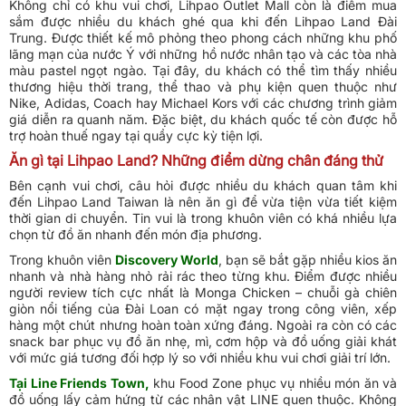
Không chỉ có khu vui chơi, Lihpao Outlet Mall còn là điểm mua
sắm được nhiều du khách ghé qua khi đến Lihpao Land Đài
Trung. Được thiết kế mô phỏng theo phong cách những khu phố
lãng mạn của nước Ý với những hồ nước nhân tạo và các tòa nhà
màu pastel ngọt ngào. Tại đây, du khách có thể tìm thấy nhiều
thương hiệu thời trang, thể thao và phụ kiện quen thuộc như
Nike, Adidas, Coach hay Michael Kors với các chương trình giảm
giá diễn ra quanh năm. Đặc biệt, du khách quốc tế còn được hỗ
trợ hoàn thuế ngay tại quầy cực kỳ tiện lợi.
Ăn gì tại Lihpao Land? Những điểm dừng chân đáng thử
Bên cạnh vui chơi, câu hỏi được nhiều du khách quan tâm khi
đến Lihpao Land Taiwan là nên ăn gì để vừa tiện vừa tiết kiệm
thời gian di chuyển. Tin vui là trong khuôn viên có khá nhiều lựa
chọn từ đồ ăn nhanh đến món địa phương.
Trong khuôn viên
Discovery World
, bạn sẽ bắt gặp nhiều kios ăn
nhanh và nhà hàng nhỏ rải rác theo từng khu. Điểm được nhiều
người review tích cực nhất là Monga Chicken – chuỗi gà chiên
giòn nổi tiếng của Đài Loan có mặt ngay trong công viên, xếp
hàng một chút nhưng hoàn toàn xứng đáng. Ngoài ra còn có các
snack bar phục vụ đồ ăn nhẹ, mì, cơm hộp và đồ uống giải khát
với mức giá tương đối hợp lý so với nhiều khu vui chơi giải trí lớn.
Tại Line Friends Town,
khu Food Zone phục vụ nhiều món ăn và
đồ uống lấy cảm hứng từ các nhân vật LINE quen thuộc. Không