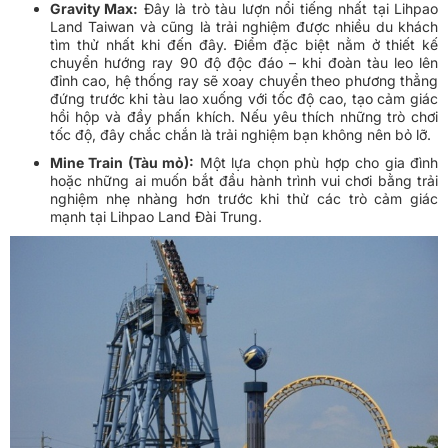
Gravity Max:
Đây là trò tàu lượn nổi tiếng nhất tại Lihpao
Land Taiwan và cũng là trải nghiệm được nhiều du khách
tìm thử nhất khi đến đây. Điểm đặc biệt nằm ở thiết kế
chuyển hướng ray 90 độ độc đáo – khi đoàn tàu leo lên
đỉnh cao, hệ thống ray sẽ xoay chuyển theo phương thẳng
đứng trước khi tàu lao xuống với tốc độ cao, tạo cảm giác
hồi hộp và đầy phấn khích. Nếu yêu thích những trò chơi
tốc độ, đây chắc chắn là trải nghiệm bạn không nên bỏ lỡ.
Mine Train (Tàu mỏ):
Một lựa chọn phù hợp cho gia đình
hoặc những ai muốn bắt đầu hành trình vui chơi bằng trải
nghiệm nhẹ nhàng hơn trước khi thử các trò cảm giác
mạnh tại Lihpao Land Đài Trung.