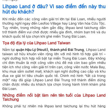
Lihpao Land ở đâu? Vì sao điểm đến này thu
hút du khách?
Khi nhắc đến các công viên giải trí lớn tại Đài Loan, nhiều người
thường nghĩ ngay đến Leofoo Village hay Làng Văn hóa Cửu Tộc.
Tuy nhiên, trong những năm gần đây, lihpao land taichung dần
trở thành điểm vui chơi được nhiều gia đình, nhóm bạn trẻ và du
khách quốc tế lựa chọn khi ghé miền Trung Đài Loan.
Tọa độ địa lý của Lihpao Land Taiwan
Nằm tại
quận Hậu Lý (Houli), thành phố Đài Trung
, Lihpao Land
taiwan sở hữu khuôn viên rộng lớn với mô hình tổ hợp giải trí –
nghỉ dưỡng tích hợp nổi bật tại miền Trung Đài Loan. Đây không
chỉ đơn thuần là một công viên chủ đề mà còn bao gồm nhiều
tiện ích như công viên giải trí trên cạn, công viên nước Mala Bay,
khu mua sắm outlet mall, khách sạn nghỉ dưỡng cao cấp và khu
đua xe giải trí tiêu chuẩn quốc tế. Chính mô hình “tất cả trong
một” này đã giúp Lihpao Land Đài Trung trở thành điểm dừng
chân được nhiều du khách lựa chọn trong hành trình khám phá
Đài Loan.
Những điểm nổi bật làm nên tên tuổi của Lihpao Land
Taichung
Không phải tự nhiên mà lihpao land taichung lại thu hút hàng