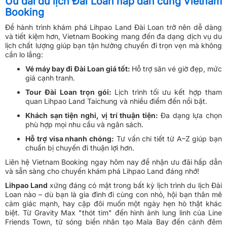
Ưu đãi du lịch Đài Loan hấp dẫn cùng Vietnam
Booking
Để hành trình khám phá Lihpao Land Đài Loan trở nên dễ dàng
và tiết kiệm hơn, Vietnam Booking mang đến đa dạng dịch vụ du
lịch chất lượng giúp bạn tận hưởng chuyến đi trọn vẹn mà không
cần lo lắng:
Vé máy bay đi Đài Loan giá tốt:
Hỗ trợ săn vé giờ đẹp, mức
giá cạnh tranh.
Tour Đài Loan trọn gói:
Lịch trình tối ưu kết hợp tham
quan Lihpao Land Taichung và nhiều điểm đến nổi bật.
Khách sạn tiện nghi, vị trí thuận tiện:
Đa dạng lựa chọn
phù hợp mọi nhu cầu và ngân sách.
Hỗ trợ visa nhanh chóng:
Tư vấn chi tiết từ A–Z giúp bạn
chuẩn bị chuyến đi thuận lợi hơn.
Liên hệ Vietnam Booking ngay hôm nay để nhận ưu đãi hấp dẫn
và sẵn sàng cho chuyến khám phá Lihpao Land đáng nhớ!
Lihpao Land
xứng đáng có mặt trong bất kỳ lịch trình du lịch Đài
Loan nào – dù bạn là gia đình đi cùng con nhỏ, hội bạn thân mê
cảm giác mạnh, hay cặp đôi muốn một ngày hẹn hò thật khác
biệt. Từ Gravity Max "thót tim" đến hình ảnh lung linh của Line
Friends Town, từ sóng biển nhân tạo Mala Bay đến cảnh đêm