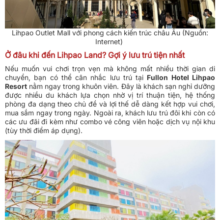
Lihpao Outlet Mall với phong cách kiến trúc châu Âu (Nguồn:
Internet)
Ở đâu khi đến Lihpao Land? Gợi ý lưu trú tiện nhất
Nếu muốn vui chơi trọn vẹn mà không mất nhiều thời gian di
chuyển, bạn có thể cân nhắc lưu trú tại
Fullon Hotel Lihpao
Resort
nằm ngay trong khuôn viên. Đây là khách sạn nghỉ dưỡng
được nhiều du khách lựa chọn nhờ vị trí thuận tiện, hệ thống
phòng đa dạng theo chủ đề và lợi thế dễ dàng kết hợp vui chơi,
mua sắm ngay trong ngày. Ngoài ra, khách lưu trú đôi khi còn có
các ưu đãi đi kèm như combo vé công viên hoặc dịch vụ nội khu
(tùy thời điểm áp dụng).