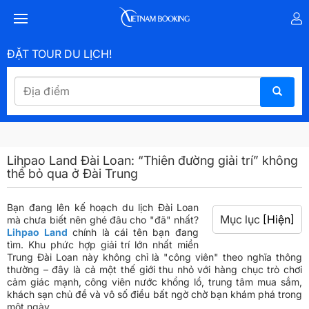
ĐẶT TOUR DU LỊCH!
Lihpao Land Đài Loan: “Thiên đường giải trí” không
thể bỏ qua ở Đài Trung
Bạn đang lên kế hoạch du lịch Đài Loan
Mục lục
[Hiện]
mà chưa biết nên ghé đâu cho "đã" nhất?
Lihpao Land
chính là cái tên bạn đang
tìm. Khu phức hợp giải trí lớn nhất miền
Trung Đài Loan này không chỉ là "công viên" theo nghĩa thông
thường – đây là cả một thế giới thu nhỏ với hàng chục trò chơi
cảm giác mạnh, công viên nước khổng lồ, trung tâm mua sắm,
khách sạn chủ đề và vô số điều bất ngờ chờ bạn khám phá trong
một ngày.