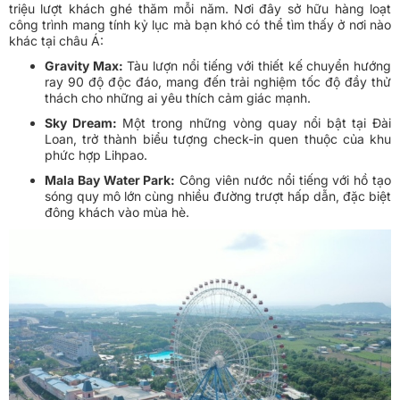
triệu lượt khách ghé thăm mỗi năm. Nơi đây sở hữu hàng loạt
công trình mang tính kỷ lục mà bạn khó có thể tìm thấy ở nơi nào
khác tại châu Á:
Gravity Max:
Tàu lượn nổi tiếng với thiết kế chuyển hướng
ray 90 độ độc đáo, mang đến trải nghiệm tốc độ đầy thử
thách cho những ai yêu thích cảm giác mạnh.
Sky Dream:
Một trong những vòng quay nổi bật tại Đài
Loan, trở thành biểu tượng check-in quen thuộc của khu
phức hợp Lihpao.
Mala Bay Water Park:
Công viên nước nổi tiếng với hồ tạo
sóng quy mô lớn cùng nhiều đường trượt hấp dẫn, đặc biệt
đông khách vào mùa hè.