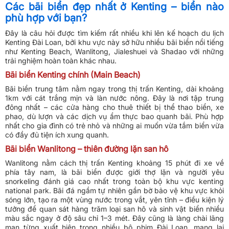
Các bãi biển đẹp nhất ở Kenting – biển nào
phù hợp với bạn?
Đây là câu hỏi được tìm kiếm rất nhiều khi lên kế hoạch du lịch
Kenting Đài Loan, bởi khu vực này sở hữu nhiều bãi biển nổi tiếng
như Kenting Beach, Wanlitong, Jialeshuei và Shadao với những
trải nghiệm hoàn toàn khác nhau.
Bãi biển Kenting chính (Main Beach)
Bãi biển trung tâm nằm ngay trong thị trấn Kenting, dài khoảng
1km với cát trắng mịn và làn nước nông. Đây là nơi tập trung
đông nhất – các cửa hàng cho thuê thiết bị thể thao biển, xe
phao, dù lượn và các dịch vụ ẩm thực bao quanh bãi. Phù hợp
nhất cho gia đình có trẻ nhỏ và những ai muốn vừa tắm biển vừa
có đầy đủ tiện ích xung quanh.
Bãi biển Wanlitong – thiên đường lặn san hô
Wanlitong nằm cách thị trấn Kenting khoảng 15 phút đi xe về
phía tây nam, là bãi biển được giới thợ lặn và người yêu
snorkeling đánh giá cao nhất trong toàn bộ khu vực kenting
national park. Bãi đá ngầm tự nhiên gần bờ bảo vệ khu vực khỏi
sóng lớn, tạo ra một vùng nước trong vắt, yên tĩnh – điều kiện lý
tưởng để quan sát hàng trăm loại san hô và sinh vật biển nhiều
màu sắc ngay ở độ sâu chỉ 1–3 mét. Đây cũng là làng chài lãng
mạn từng xuất hiện trong nhiều bộ phim Đài Loan, mang lại