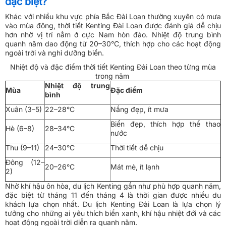
đặc biệt?
Khác với nhiều khu vực phía Bắc Đài Loan thường xuyên có mưa
vào mùa đông, thời tiết Kenting Đài Loan được đánh giá dễ chịu
hơn nhờ vị trí nằm ở cực Nam hòn đảo. Nhiệt độ trung bình
quanh năm dao động từ 20–30°C, thích hợp cho các hoạt động
ngoài trời và nghỉ dưỡng biển.
Nhiệt độ và đặc điểm thời tiết Kenting Đài Loan theo từng mùa
trong năm
Nhiệt độ trung
Mùa
Đặc điểm
bình
Xuân (3–5)
22–28°C
Nắng đẹp, ít mưa
Biển đẹp, thích hợp thể thao
Hè (6–8)
28–34°C
nước
Thu (9–11)
24–30°C
Thời tiết dễ chịu
Đông (12–
20–26°C
Mát mẻ, ít lạnh
2)
Nhờ khí hậu ôn hòa, du lịch Kenting gần như phù hợp quanh năm,
đặc biệt từ tháng 11 đến tháng 4 là thời gian được nhiều du
khách lựa chọn nhất. Du lịch Kenting Đài Loan là lựa chọn lý
tưởng cho những ai yêu thích biển xanh, khí hậu nhiệt đới và các
hoạt động ngoài trời diễn ra quanh năm.