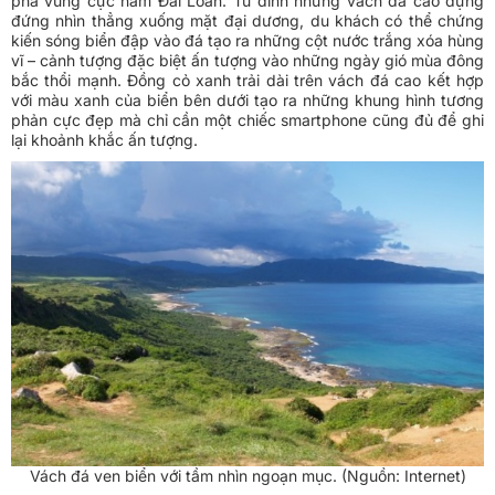
phá vùng cực nam Đài Loan. Từ đỉnh những vách đá cao dựng
đứng nhìn thẳng xuống mặt đại dương, du khách có thể chứng
kiến sóng biển đập vào đá tạo ra những cột nước trắng xóa hùng
vĩ – cảnh tượng đặc biệt ấn tượng vào những ngày gió mùa đông
bắc thổi mạnh. Đồng cỏ xanh trải dài trên vách đá cao kết hợp
với màu xanh của biển bên dưới tạo ra những khung hình tương
phản cực đẹp mà chỉ cần một chiếc smartphone cũng đủ để ghi
lại khoảnh khắc ấn tượng.
Vách đá ven biển với tầm nhìn ngoạn mục. (Nguồn: Internet)