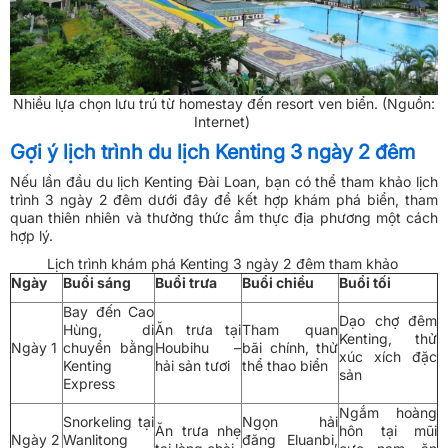
Nhiều lựa chọn lưu trú từ homestay đến resort ven biển. (Nguồn:
Internet)
Gợi ý lịch trình du lịch Kenting 3 ngày 2 đêm
Nếu lần đầu du lịch Kenting Đài Loan, bạn có thể tham khảo lịch
trình 3 ngày 2 đêm dưới đây để kết hợp khám phá biển, tham
quan thiên nhiên và thưởng thức ẩm thực địa phương một cách
hợp lý.
Lịch trình khám phá Kenting 3 ngày 2 đêm tham khảo
Ngày
Buổi sáng
Buổi trưa
Buổi chiều
Buổi tối
Bay đến Cao
Dạo chợ đêm
Hùng, di
Ăn trưa tại
Tham quan
Kenting, thử
Ngày 1
chuyển bằng
Houbihu –
bãi chính, thử
xúc xích đặc
Kenting
hải sản tươi
thể thao biển
sản
Express
Ngắm hoàng
Snorkeling tại
Ngọn hải
Ăn trưa nhẹ
hôn tại mũi
Ngày 2
Wanlitong
đăng Eluanbi,