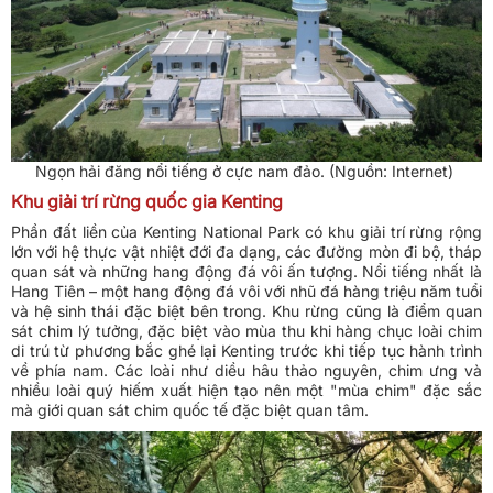
Ngọn hải đăng nổi tiếng ở cực nam đảo. (Nguồn: Internet)
Khu giải trí rừng quốc gia Kenting
Phần đất liền của Kenting National Park có khu giải trí rừng rộng
lớn với hệ thực vật nhiệt đới đa dạng, các đường mòn đi bộ, tháp
quan sát và những hang động đá vôi ấn tượng. Nổi tiếng nhất là
Hang Tiên – một hang động đá vôi với nhũ đá hàng triệu năm tuổi
và hệ sinh thái đặc biệt bên trong. Khu rừng cũng là điểm quan
sát chim lý tưởng, đặc biệt vào mùa thu khi hàng chục loài chim
di trú từ phương bắc ghé lại Kenting trước khi tiếp tục hành trình
về phía nam. Các loài như diều hâu thảo nguyên, chim ưng và
nhiều loài quý hiếm xuất hiện tạo nên một "mùa chim" đặc sắc
mà giới quan sát chim quốc tế đặc biệt quan tâm.