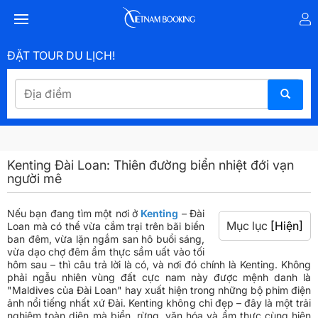
ĐẶT TOUR DU LỊCH!
Kenting Đài Loan: Thiên đường biển nhiệt đới vạn
người mê
Nếu bạn đang tìm một nơi ở
Kenting
– Đài
Mục lục
[Hiện]
Loan mà có thể vừa cắm trại trên bãi biển
ban đêm, vừa lặn ngắm san hô buổi sáng,
vừa dạo chợ đêm ẩm thực sầm uất vào tối
hôm sau – thì câu trả lời là có, và nơi đó chính là Kenting. Không
phải ngẫu nhiên vùng đất cực nam này được mệnh danh là
"Maldives của Đài Loan" hay xuất hiện trong những bộ phim điện
ảnh nổi tiếng nhất xứ Đài. Kenting không chỉ đẹp – đây là một trải
nghiệm toàn diện mà biển, rừng, văn hóa và ẩm thực cùng hiện