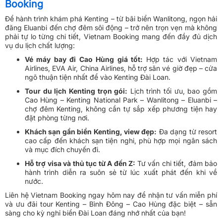
Booking
Để hành trình khám phá Kenting – từ bãi biển Wanlitong, ngọn hải
đăng Eluanbi đến chợ đêm sôi động – trở nên trọn vẹn mà không
phải tự lo từng chi tiết, Vietnam Booking mang đến đầy đủ dịch
vụ du lịch chất lượng:
Vé máy bay đi Cao Hùng giá tốt:
Hợp tác với Vietnam
Airlines, EVA Air, China Airlines, hỗ trợ săn vé giờ đẹp – cửa
ngõ thuận tiện nhất để vào Kenting Đài Loan.
Tour du lịch Kenting trọn gói:
Lịch trình tối ưu, bao gồm
Cao Hùng – Kenting National Park – Wanlitong – Eluanbi –
chợ đêm Kenting, không cần tự sắp xếp phương tiện hay
đặt phòng từng nơi.
Khách sạn gần biển Kenting, view đẹp:
Đa dạng từ resort
cao cấp đến khách sạn tiện nghi, phù hợp mọi ngân sách
và mục đích chuyến đi.
Hỗ trợ visa và thủ tục từ A đến Z:
Tư vấn chi tiết, đảm bảo
hành trình diễn ra suôn sẻ từ lúc xuất phát đến khi về
nước.
Liên hệ Vietnam Booking ngay hôm nay để nhận tư vấn miễn phí
và ưu đãi tour Kenting – Bình Đông – Cao Hùng đặc biệt – sẵn
sàng cho kỳ nghỉ biển Đài Loan đáng nhớ nhất của bạn!