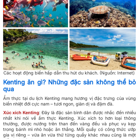
Các hoạt động biển hấp dẫn thu hút du khách. (Nguồn: Internet)
Kenting ăn gì? Những đặc sản không thể bỏ
qua
Ẩm thực tại du lịch Kenting mang hương vị đặc trưng của vùng
biển nhiệt đới cực nam – tươi ngon, giản dị và đậm đà.
Xúc xích Kenting
: Đây là đặc sản bình dân được nhắc đến nhiều
nhất khi nói về ẩm thực Kenting. Xúc xích to hơn loại thông
thường, được nướng trên than đến vàng đều và phục vụ kẹp
trong bánh mì nhỏ hoặc ăn thẳng. Mỗi quầy có công thức ướp
gia vị riêng – vừa ăn vừa thử từng quầy khác nhau cũng là một