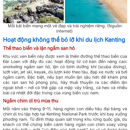
Mỗi bãi biển mang một vẻ đẹp và trải nghiệm riêng. (Nguồn:
Internet)
Hoạt động không thể bỏ lỡ khi du lịch Kenting
Thể thao biển và lặn ngắm san hô
Khu vực ven biển này được xem là thiên đường thể thao biển của
Đài Loan với đầy đủ các hoạt động từ cơ bản đến nâng cao:
snorkeling ngắm san hô, lặn có bình dưỡng khí (scuba diving),
lướt ván, jet ski, kayak, dù lượn kéo theo tàu, đạp xe nước và bơi
ngắm cảnh. Đặc biệt, nếu bạn muốn lặn sâu hơn để khám phá
các rạn san hô phong phú, hãy thuê thuyền ra các điểm lặn
ngoài khơi – nơi có thể gặp cá mập vây trắng, cá heo và nhiều
loài cá nhiệt đới đặc trưng của vùng biển cực nam.
Ngắm chim di trú mùa thu
Mỗi năm vào tháng 9–11, hàng nghìn con diều hâu đại bàng và
chim di trú tập hợp tại Kenting National Park trước khi bay xuống
phương nam. Từ đỉnh tháp quan sát trong khu rừng quốc gia, du
khách có thể chứng kiến cảnh hàng ngàn con chim xoay vòng
trên bầu trời – một "vũ điệu của trời xanh" kỳ vĩ và hoàn toàn