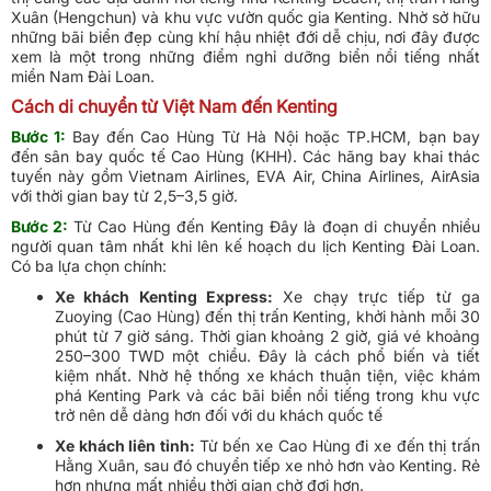
Xuân (Hengchun) và khu vực vườn quốc gia Kenting. Nhờ sở hữu
những bãi biển đẹp cùng khí hậu nhiệt đới dễ chịu, nơi đây được
xem là một trong những điểm nghỉ dưỡng biển nổi tiếng nhất
miền Nam Đài Loan.
Cách di chuyển từ Việt Nam đến Kenting
Bước 1:
Bay đến Cao Hùng Từ Hà Nội hoặc TP.HCM, bạn bay
đến sân bay quốc tế Cao Hùng (KHH). Các hãng bay khai thác
tuyến này gồm Vietnam Airlines, EVA Air, China Airlines, AirAsia
với thời gian bay từ 2,5–3,5 giờ.
Bước 2:
Từ Cao Hùng đến Kenting Đây là đoạn di chuyển nhiều
người quan tâm nhất khi lên kế hoạch du lịch Kenting Đài Loan.
Có ba lựa chọn chính:
Xe khách Kenting Express:
Xe chạy trực tiếp từ ga
Zuoying (Cao Hùng) đến thị trấn Kenting, khởi hành mỗi 30
phút từ 7 giờ sáng. Thời gian khoảng 2 giờ, giá vé khoảng
250–300 TWD một chiều. Đây là cách phổ biến và tiết
kiệm nhất. Nhờ hệ thống xe khách thuận tiện, việc khám
phá Kenting Park và các bãi biển nổi tiếng trong khu vực
trở nên dễ dàng hơn đối với du khách quốc tế
Xe khách liên tỉnh:
Từ bến xe Cao Hùng đi xe đến thị trấn
Hằng Xuân, sau đó chuyển tiếp xe nhỏ hơn vào Kenting. Rẻ
hơn nhưng mất nhiều thời gian chờ đợi hơn.