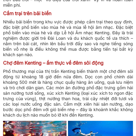
miễn phí.
Cắm trại trên bãi biển
Nhiều bãi biển trong khu vực được phép cắm trại theo quy định,
đặc biệt phổ biến vào mùa hè và mùa lễ hội âm nhạc. Đặc biệt
phổ biến vào mùa hè và dịp Lễ hội Âm nhạc Kenting. Đây là trải
nghiệm được giới trẻ Đài Loan và du khách quốc tế ưa thích –
nằm trên bãi cát, nhìn lên bầu trời đầy sao và nghe tiếng sóng
biển vỗ nhẹ là điều không thể mua được bằng tiền tại bất kỳ
khách sạn nào.
Chợ đêm Kenting – ẩm thực về đêm sôi động
Phố thương mại của thị trấn Kenting biến thành một chợ đêm sôi
động từ khoảng 18 giờ đến nửa đêm. Dọc con phố chính dài
khoảng 500 mét là hàng chục quầy hàng ăn uống, quà lưu niệm
và trò chơi dân gian. Các món ăn đường phố đặc trưng gồm hải
sản nướng tươi sống, xúc xích Kenting (loại xúc xích to ngon đặc
trưng của vùng), thịt nướng than hoa, trái cây nhiệt đới tươi và
các loại nước uống đặc sản. Cầm một xiên hải sản nướng, dạo
bước dọc phố đêm với gió biển nhẹ – đây là khoảnh khắc không
khách du lịch nào muốn bỏ lỡ khi đến Kenting.