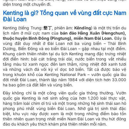
diện trong một chuyến đi.
Kenting là gì? Tổng quan về vùng đất cực Nam
Đài Loan
Kenting (tiếng Trung:
墾丁
, phiên âm:
Kěndīng
) là một thị trấn du
lịch nằm ở mũi cực nam của
bán đảo Hằng Xuân (Hengchun),
thuộc huyện Bình Đông (Pingtung), miền Nam Đài Loan.
Đây là
vùng đất duy nhất ở Đài Loan nơi ba vùng biển – Thái Bình
Dương, Biển Đông và eo biển Đài Loan – gặp nhau tại một điểm.
Khung cảnh thiên nhiên tại du lịch Kenting mang đặc trưng nhiệt
đới điển hình: bãi cát trắng trải dài, nước biển trong vắt nhiều
tầng màu từ xanh ngọc đến lam thẳm, rừng nhiệt đới xanh tươi
và những vách đá vôi kỳ vĩ dọc bờ biển. Tất cả được bảo vệ
trong khuôn khổ của Kenting National Park – vườn quốc gia lâu
đời nhất Đài Loan, thành lập năm 1984 với diện tích hơn 33.000
ha bao gồm cả đất liền và vùng biển.
Đây không chỉ là một công viên quốc gia thông thường. Vườn
quốc gia Kenting là nơi sinh sống của hơn 1.200 loài thực vật,
hàng trăm loài chim di trú và một trong những hệ sinh thái san hô
phong phú nhất vùng biển Đài Loan. Nhờ giá trị sinh thái đặc
biệt, khu vực này được xem là một trong những điểm bảo tồn
thiên nhiên quan trọng nhất miền Nam Đài Loan và thu hút đông
đảo du khách yêu thích khám phá thiên nhiên mỗi năm.