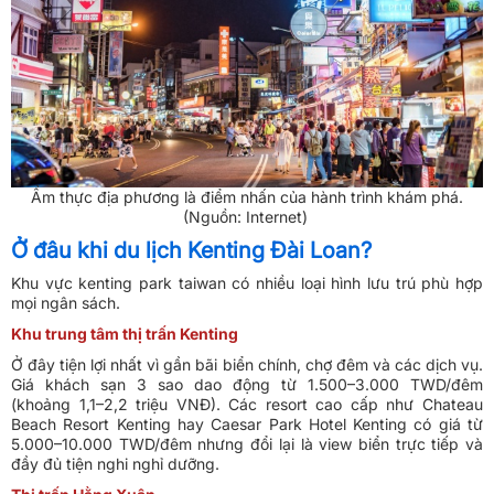
Ẩm thực địa phương là điểm nhấn của hành trình khám phá.
(Nguồn: Internet)
Ở đâu khi du lịch Kenting Đài Loan?
Khu vực kenting park taiwan có nhiều loại hình lưu trú phù hợp
mọi ngân sách.
Khu trung tâm thị trấn Kenting
Ở đây tiện lợi nhất vì gần bãi biển chính, chợ đêm và các dịch vụ.
Giá khách sạn 3 sao dao động từ 1.500–3.000 TWD/đêm
(khoảng 1,1–2,2 triệu VNĐ). Các resort cao cấp như Chateau
Beach Resort Kenting hay Caesar Park Hotel Kenting có giá từ
5.000–10.000 TWD/đêm nhưng đổi lại là view biển trực tiếp và
đầy đủ tiện nghi nghỉ dưỡng.