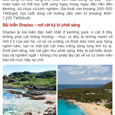
hoàn toàn có thể học lướt sóng ngay trong ngày đầu tiên đến
Kenting, dù chưa có kinh nghiệm. Giá thuê ván khoảng 200–300
TWD/giờ, học lướt sóng với hướng dẫn viên từ khoảng 800–
1.200 TWD/buổi.
Bãi biển Shadao – nơi cát kỳ bí phát sáng
Shadao là bãi biển đặc biệt nhất ở kenting park vì cát ở đây
không phải cát thông thường – thực ra đây là những mảnh vỡ
nhỏ li ti của san hô, vỏ sò và xương cá được bào mòn qua hàng
nghìn năm, tạo ra một bãi cát màu trắng sáng lung linh kỳ lạ.
Dưới ánh nắng, bãi cát gần như phát sáng. Đây là bãi biển được
bảo vệ nghiêm ngặt – không cho phép lấy cát về và có nhân viên
bảo tồn trực tiếp tại chỗ.