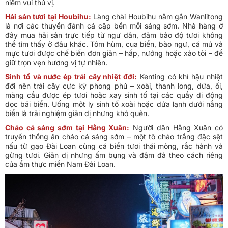
niềm vui thú vị.
Hải sản tươi tại Houbihu:
Làng chài Houbihu nằm gần Wanlitong
là nơi các thuyền đánh cá cập bến mỗi sáng sớm. Nhà hàng ở
đây mua hải sản trực tiếp từ ngư dân, đảm bảo độ tươi không
thể tìm thấy ở đâu khác. Tôm hùm, cua biển, bào ngư, cá mú và
mực tươi được chế biến đơn giản – hấp, nướng hoặc xào tỏi – để
giữ trọn vẹn hương vị tự nhiên.
Sinh tố và nước ép trái cây nhiệt đới:
Kenting có khí hậu nhiệt
đới nên trái cây cực kỳ phong phú – xoài, thanh long, dứa, ổi,
mãng cầu được ép tươi hoặc xay sinh tố tại các quầy di động
dọc bãi biển. Uống một ly sinh tố xoài hoặc dứa lạnh dưới nắng
biển là trải nghiệm giản dị nhưng khó quên.
Cháo cá sáng sớm tại Hằng Xuân:
Người dân Hằng Xuân có
truyền thống ăn cháo cá sáng sớm – một tô cháo trắng đặc sệt
nấu từ gạo Đài Loan cùng cá biển tươi thái mỏng, rắc hành và
gừng tươi. Giản dị nhưng ấm bụng và đậm đà theo cách riêng
của ẩm thực miền Nam Đài Loan.