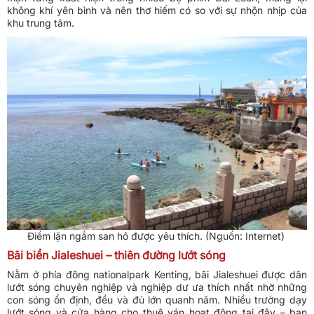
không khí yên bình và nên thơ hiếm có so với sự nhộn nhịp của
khu trung tâm.
Điểm lặn ngắm san hô được yêu thích. (Nguồn: Internet)
Bãi biển Jialeshuei – thiên đường lướt sóng
Nằm ở phía đông nationalpark Kenting, bãi Jialeshuei được dân
lướt sóng chuyên nghiệp và nghiệp dư ưa thích nhất nhờ những
con sóng ổn định, đều và đủ lớn quanh năm. Nhiều trường dạy
lướt sóng và cửa hàng cho thuê ván hoạt động tại đây – bạn