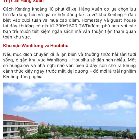
Thị trấn Hằng Xuân
Cách Kenting khoảng 10 phút đi xe, Hằng Xuân có lựa chọn lưu
trú đa dạng hơn và giá rẻ hơn đáng kể so với khu Kenting – đặc
biệt vào cuối tuần và mùa cao điểm. Homestay và guest house
tại đây thường có giá từ 700–1.500 TWD/đêm, phù hợp với các
bạn trẻ muốn tiết kiệm ngân sách mà vẫn thuận tiện tham quan
toàn khu vực.
Khu vực Wanlitong và Houbihu
Nếu mục đích chuyến đi là lặn biển và thưởng thức hải sản tươi
sống, ở gần khu vực Wanlitong – Houbihu sẽ tiện hơn nhiều. Một
số bungalow và nhà nghỉ nhỏ ven biển ở đây còn cho ra khung
cảnh thức dậy ngay trước mặt đại dương – đó mới là trải nghiệm
Kenting đúng nghĩa.