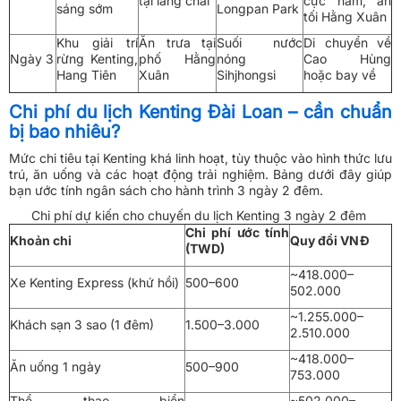
tại làng chài
cực nam, ăn
sáng sớm
Longpan Park
tối Hằng Xuân
Khu giải trí
Ăn trưa tại
Suối nước
Di chuyển về
Ngày 3
rừng Kenting,
phố Hằng
nóng
Cao Hùng
Hang Tiên
Xuân
Sihjhongsi
hoặc bay về
Chi phí du lịch Kenting Đài Loan – cần chuẩn
bị bao nhiêu?
Mức chi tiêu tại Kenting khá linh hoạt, tùy thuộc vào hình thức lưu
trú, ăn uống và các hoạt động trải nghiệm. Bảng dưới đây giúp
bạn ước tính ngân sách cho hành trình 3 ngày 2 đêm.
Chi phí dự kiến cho chuyến du lịch Kenting 3 ngày 2 đêm
Chi phí ước tính
Khoản chi
Quy đổi VNĐ
(TWD)
~418.000–
Xe Kenting Express (khứ hồi)
500–600
502.000
~1.255.000–
Khách sạn 3 sao (1 đêm)
1.500–3.000
2.510.000
~418.000–
Ăn uống 1 ngày
500–900
753.000
Thể thao biển
~502.000–