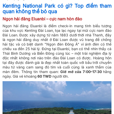
Kenting National Park có gì? Top điểm tham
quan không thể bỏ qua
Ngọn hải đăng Eluanbi – cực nam hòn đảo
Ngọn hải đăng Eluanbi là điểm check-in mang tính biểu tượng
của khu vực Kenting Đài Loan, tọa lạc ngay tại mũi cực nam đảo
Đài Loan. Được xây dựng từ năm 1883 dưới thời nhà Thanh, đây
là ngọn hải đăng duy nhất ở Đài Loan được vũ trang để chống
hải tặc và có biệt danh "Ngọn đèn Đông Á" vì ánh đèn có thể
chiếu xa đến 25 hải lý. Đứng tại Eluanbi, bạn có thể nhìn thấy cả
Thái Bình Dương và Biển Đông cùng lúc – một trải nghiệm địa lý
độc nhất không nơi nào trên đảo Đài Loan có được. Hoàng hôn
tại đây được đánh giá là đẹp nhất toàn quốc với bầu trời chuyển
màu từ vàng cam sang đỏ tím và cuối cùng là xanh thẳm của
màn đêm. Thông tin tham quan:
Giờ mở cửa 7:00–17:30
hằng
ngày. Giá vé khoảng
60 TWD
người lớn.