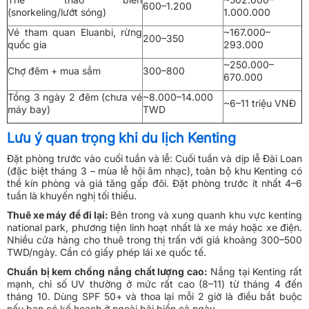
600–1.200
(snorkeling/lướt sóng)
1.000.000
Vé tham quan Eluanbi, rừng
~167.000–
200–350
quốc gia
293.000
~250.000–
Chợ đêm + mua sắm
300–800
670.000
Tổng 3 ngày 2 đêm (chưa vé
~8.000–14.000
~6–11 triệu VNĐ
máy bay)
TWD
Lưu ý quan trọng khi du lịch Kenting
Đặt phòng trước vào cuối tuần và lễ: Cuối tuần và dịp lễ Đài Loan
(đặc biệt tháng 3 – mùa lễ hội âm nhạc), toàn bộ khu Kenting có
thể kín phòng và giá tăng gấp đôi. Đặt phòng trước ít nhất 4–6
tuần là khuyến nghị tối thiểu.
Thuê xe máy để đi lại:
Bên trong và xung quanh khu vực kenting
national park, phương tiện linh hoạt nhất là xe máy hoặc xe điện.
Nhiều cửa hàng cho thuê trong thị trấn với giá khoảng 300–500
TWD/ngày. Cần có giấy phép lái xe quốc tế.
Chuẩn bị kem chống nắng chất lượng cao:
Nắng tại Kenting rất
mạnh, chỉ số UV thường ở mức rất cao (8–11) từ tháng 4 đến
tháng 10. Dùng SPF 50+ và thoa lại mỗi 2 giờ là điều bắt buộc
nếu bạn có kế hoạch ở ngoài bãi biển cả ngày.