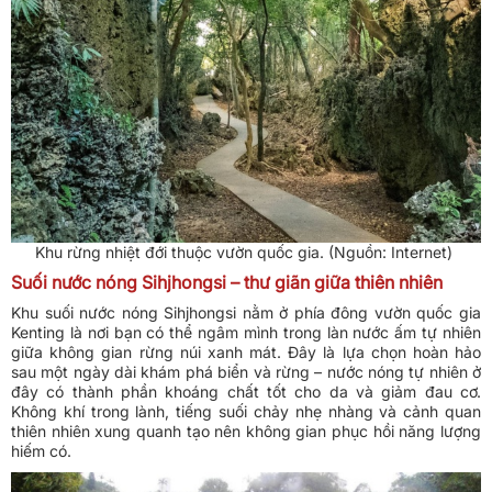
Khu rừng nhiệt đới thuộc vườn quốc gia. (Nguồn: Internet)
Suối nước nóng Sihjhongsi – thư giãn giữa thiên nhiên
Khu suối nước nóng Sihjhongsi nằm ở phía đông vườn quốc gia
Kenting là nơi bạn có thể ngâm mình trong làn nước ấm tự nhiên
giữa không gian rừng núi xanh mát. Đây là lựa chọn hoàn hảo
sau một ngày dài khám phá biển và rừng – nước nóng tự nhiên ở
đây có thành phần khoáng chất tốt cho da và giảm đau cơ.
Không khí trong lành, tiếng suối chảy nhẹ nhàng và cảnh quan
thiên nhiên xung quanh tạo nên không gian phục hồi năng lượng
hiếm có.