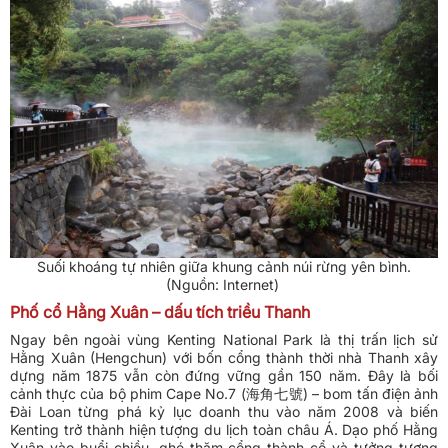
Suối khoáng tự nhiên giữa khung cảnh núi rừng yên bình.
(Nguồn: Internet)
Phố cổ Hằng Xuân – dấu tích triều Thanh
Ngay bên ngoài vùng Kenting National Park là thị trấn lịch sử
Hằng Xuân (Hengchun) với bốn cổng thành thời nhà Thanh xây
dựng năm 1875 vẫn còn đứng vững gần 150 năm. Đây là bối
cảnh thực của bộ phim Cape No.7 (海角七號) – bom tấn điện ảnh
Đài Loan từng phá kỷ lục doanh thu vào năm 2008 và biến
Kenting trở thành hiện tượng du lịch toàn châu Á. Dạo phố Hằng
Xuân vào buổi chiều, ghé thăm cổng thành cổ và tưởng tượng