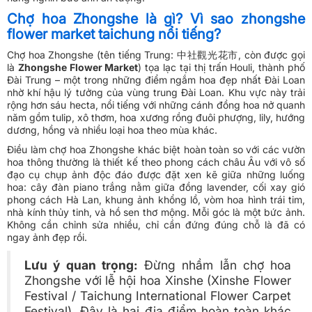
Chợ hoa Zhongshe là gì? Vì sao zhongshe
flower market taichung nổi tiếng?
Chợ hoa Zhongshe (tên tiếng Trung: 中社觀光花市, còn được gọi
là
Zhongshe Flower Market
) tọa lạc tại thị trấn Houli, thành phố
Đài Trung – một trong những điểm ngắm hoa đẹp nhất Đài Loan
nhờ khí hậu lý tưởng của vùng trung Đài Loan. Khu vực này trải
rộng hơn sáu hecta, nổi tiếng với những cánh đồng hoa nở quanh
năm gồm tulip, xô thơm, hoa xương rồng đuôi phượng, lily, hướng
dương, hồng và nhiều loại hoa theo mùa khác.
Điều làm chợ hoa Zhongshe khác biệt hoàn toàn so với các vườn
hoa thông thường là thiết kế theo phong cách châu Âu với vô số
đạo cụ chụp ảnh độc đáo được đặt xen kẽ giữa những luống
hoa: cây đàn piano trắng nằm giữa đồng lavender, cối xay gió
phong cách Hà Lan, khung ảnh khổng lồ, vòm hoa hình trái tim,
nhà kính thủy tinh, và hồ sen thơ mộng. Mỗi góc là một bức ảnh.
Không cần chỉnh sửa nhiều, chỉ cần đứng đúng chỗ là đã có
ngay ảnh đẹp rồi.
Lưu ý quan trọng:
Đừng nhầm lẫn chợ hoa
Zhongshe với lễ hội hoa Xinshe (Xinshe Flower
Festival / Taichung International Flower Carpet
Festival). Đây là hai địa điểm hoàn toàn khác