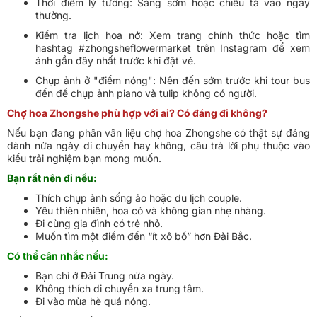
Thời điểm lý tưởng: Sáng sớm hoặc chiều tà vào ngày
thường.
Kiểm tra lịch hoa nở: Xem trang chính thức hoặc tìm
hashtag #zhongsheflowermarket trên Instagram để xem
ảnh gần đây nhất trước khi đặt vé.
Chụp ảnh ở "điểm nóng": Nên đến sớm trước khi tour bus
đến để chụp ảnh piano và tulip không có người.
Chợ hoa Zhongshe phù hợp với ai? Có đáng đi không?
Nếu bạn đang phân vân liệu chợ hoa Zhongshe có thật sự đáng
dành nửa ngày di chuyển hay không, câu trả lời phụ thuộc vào
kiểu trải nghiệm bạn mong muốn.
Bạn rất nên đi nếu:
Thích chụp ảnh sống ảo hoặc du lịch couple.
Yêu thiên nhiên, hoa cỏ và không gian nhẹ nhàng.
Đi cùng gia đình có trẻ nhỏ.
Muốn tìm một điểm đến “ít xô bồ” hơn Đài Bắc.
Có thể cân nhắc nếu:
Bạn chỉ ở Đài Trung nửa ngày.
Không thích di chuyển xa trung tâm.
Đi vào mùa hè quá nóng.