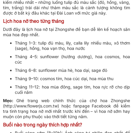
kiếm nhiều nhất – những luống tulip đủ màu sắc (đỏ, hồng, vàng,
tím, trắng) trải dài như thảm màu sắc là cảnh tượng không tìm
được ở bất kỳ đâu khác tại Đài Loan với mức giá này.
Lịch hoa nở theo từng tháng
Dưới đây là lịch hoa nở tại Zhongshe để bạn dễ lên kế hoạch săn
mùa hoa đẹp nhất.
Tháng 1–3: tulip đủ màu, lily, calla lily nhiều màu, xô thơm
(sage), hồng, hoa vạn thọ, hoa nước
Tháng 4–5: sunflower (hướng dương), hoa cosmos, hoa
cúc
Tháng 6–8: sunflower mùa hè, hoa dại, sage đỏ
Tháng 9–10: cosmos tím, hoa cúc dại, hoa mùa thu
Tháng 11–12: hoa mùa đông, sage tím, hoa rực rỡ cho dịp
cuối năm
Mẹo:
Ghé trang web chính thức của chợ hoa Zhongshe
(http://www.flowerjs.com.tw) hoặc fanpage Facebook để kiểm
tra tình trạng hoa nở mới nhất trước khi đến – vì hoa nở sớm hay
muộn còn phụ thuộc vào thời tiết từng năm.
Buổi nào trong ngày thích hợp nhất?
Buổi sáng sớm (8–10h): Ánh sáng tự nhiên đẹp nhất để