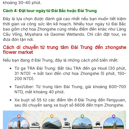
khoảng 30–40 phút.
Cách 4: Đặt tour ngày từ Đài Bắc hoặc Đài Trung
Đây là lựa chọn được đánh giá cao nhất nếu bạn muốn tiết kiệm
thời gian và công sức lên kế hoạch. Nhiều tour ngày từ Đài Bắc
bao gồm chợ hoa Zhongshe cùng nhiều điểm đến khác như Làng
Cầu Vồng, Miyahara và Gaomei Wetlands. Chỉ cần đặt tour, xe
đưa đón tận nơi.
Cách di chuyển từ trung tâm Đài Trung đến zhongshe
flower market
Nếu bạn đang ở Đài Trung, đây là những cách phổ biến nhất:
Từ ga TRA Đài Trung: Bắt tàu TRA đến ga Houli (30 phút,
31 NTD) → bắt taxi đến chợ hoa Zhongshe (5 phút, 150–
200 NTD).
Taxi/Uber: Từ trung tâm Đài Trung, giá khoảng 600–700
NTD, mất khoảng 40 phút.
Xe buýt số 55 từ các điểm lớn ở Đài Trung đến Fengyuan,
sau đó chuyển sang xe buýt số 6606 đến trạm Zhongshe.