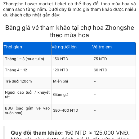
Zhongshe flower market ticket có thể thay đổi theo mùa hoa và
chính sách từng năm. Dưới đây là mức giá tham khảo được nhiều
du khách cập nhật gần đây:
Bảng giá vé tham khảo tại chợ hoa Zhongshe
theo mùa hoa
Thời gian
Vé người lớn
Vé trẻ em
Tháng 1 – 3 (mùa tulip)
150 NTD
75 NTD
Tháng 4 – 12
120 NTD
60 NTD
Trẻ dưới 120cm
Miễn phí
–
Người cao tuổi / khuyết
Giảm giá
–
tật
BBQ (bao gồm vé vào
380–400 NTD
–
vườn hoa)
Quy đổi tham khảo:
150 NTD ≈ 125.000 VNĐ.