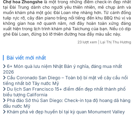
Chợ hoa Zhongshe
là một trong những điểm check-in đẹp nhất
tại Đài Trung dành cho người yêu thiên nhiên, mê chụp ảnh và
muốn khám phá một góc Đài Loan nhẹ nhàng hơn. Từ cánh đồng
tulip rực rỡ, cây đàn piano trắng nổi tiếng đến khu BBQ thú vị và
không gian hoa nở quanh năm, nơi đây hoàn toàn xứng đáng
xuất hiện trong lịch trình khám phá Taichung của bạn. Nếu có dịp
ghé Đài Loan, đừng bỏ lỡ thiên đường hoa đầy màu sắc này.
23 lượt xem
| Lại Thị Thu Hương
Bài viết mới nhất
6+ Món quà lưu niệm Nhật Bản ý nghĩa, đáng mua nhất
2026
Cầu Coronado San Diego – Toàn bộ bí mật về cây cầu nổi
tiếng nhất bờ Tây nước Mỹ
Du lịch San Francisco 15+ điểm đến đẹp nhất thành phố
biểu tượng California
Phá đảo Sở thú San Diego: Check-in tọa độ hoang dã hàng
đầu nước Mỹ
Khám phá vẻ đẹp huyền bí tại kỳ quan Monument Valley