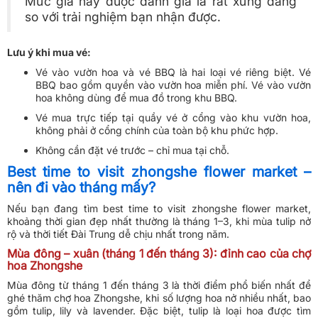
Mức giá này được đánh giá là rất xứng đáng
so với trải nghiệm bạn nhận được.
Lưu ý khi mua vé:
Vé vào vườn hoa và vé BBQ là hai loại vé riêng biệt. Vé
BBQ bao gồm quyền vào vườn hoa miễn phí. Vé vào vườn
hoa không dùng để mua đồ trong khu BBQ.
Vé mua trực tiếp tại quầy vé ở cổng vào khu vườn hoa,
không phải ở cổng chính của toàn bộ khu phức hợp.
Không cần đặt vé trước – chỉ mua tại chỗ.
Best time to visit zhongshe flower market –
nên đi vào tháng mấy?
Nếu bạn đang tìm best time to visit zhongshe flower market,
khoảng thời gian đẹp nhất thường là tháng 1–3, khi mùa tulip nở
rộ và thời tiết Đài Trung dễ chịu nhất trong năm.
Mùa đông – xuân (tháng 1 đến tháng 3): đỉnh cao của chợ
hoa Zhongshe
Mùa đông từ tháng 1 đến tháng 3 là thời điểm phổ biến nhất để
ghé thăm chợ hoa Zhongshe, khi số lượng hoa nở nhiều nhất, bao
gồm tulip, lily và lavender. Đặc biệt, tulip là loại hoa được tìm