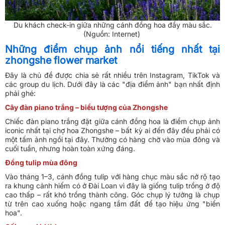
Du khách check-in giữa những cánh đồng hoa đầy màu sắc.
(Nguồn: Internet)
Những điểm chụp ảnh nổi tiếng nhất tại
zhongshe flower market
Đây là chủ đề được chia sẻ rất nhiều trên Instagram, TikTok và
các group du lịch. Dưới đây là các "địa điểm ảnh" bạn nhất định
phải ghé:
Cây đàn piano trắng – biểu tượng của Zhongshe
Chiếc đàn piano trắng đặt giữa cánh đồng hoa là điểm chụp ảnh
iconic nhất tại chợ hoa Zhongshe – bất kỳ ai đến đây đều phải có
một tấm ảnh ngồi tại đây. Thường có hàng chờ vào mùa đông và
cuối tuần, nhưng hoàn toàn xứng đáng.
Đồng tulip mùa đông
Vào tháng 1–3, cánh đồng tulip với hàng chục màu sắc nở rộ tạo
ra khung cảnh hiếm có ở Đài Loan vì đây là giống tulip trồng ở độ
cao thấp – rất khó trồng thành công. Góc chụp lý tưởng là chụp
từ trên cao xuống hoặc ngang tầm đất để tạo hiệu ứng "biển
hoa".