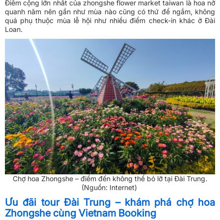
Điểm cộng lớn nhất của zhongshe flower market taiwan là hoa nở
quanh năm nên gần như mùa nào cũng có thứ để ngắm, không
quá phụ thuộc mùa lễ hội như nhiều điểm check-in khác ở Đài
Loan.
Chợ hoa Zhongshe – điểm đến không thể bỏ lỡ tại Đài Trung.
(Nguồn: Internet)
Ưu đãi tour Đài Trung – khám phá chợ hoa
Zhongshe cùng Vietnam Booking