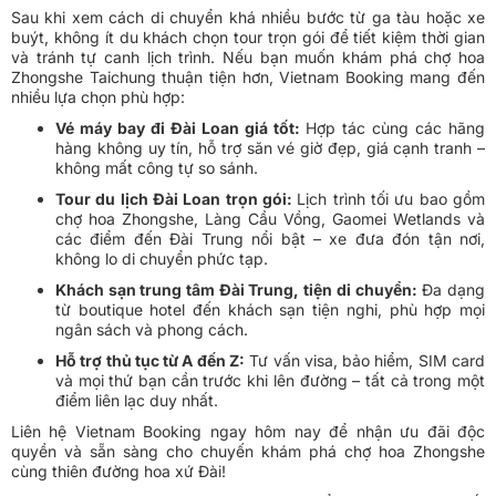
Sau khi xem cách di chuyển khá nhiều bước từ ga tàu hoặc xe
buýt, không ít du khách chọn tour trọn gói để tiết kiệm thời gian
và tránh tự canh lịch trình. Nếu bạn muốn khám phá chợ hoa
Zhongshe Taichung thuận tiện hơn, Vietnam Booking mang đến
nhiều lựa chọn phù hợp:
Vé máy bay đi Đài Loan giá tốt:
Hợp tác cùng các hãng
hàng không uy tín, hỗ trợ săn vé giờ đẹp, giá cạnh tranh –
không mất công tự so sánh.
Tour du lịch Đài Loan trọn gói:
Lịch trình tối ưu bao gồm
chợ hoa Zhongshe, Làng Cầu Vồng, Gaomei Wetlands và
các điểm đến Đài Trung nổi bật – xe đưa đón tận nơi,
không lo di chuyển phức tạp.
Khách sạn trung tâm Đài Trung, tiện di chuyển:
Đa dạng
từ boutique hotel đến khách sạn tiện nghi, phù hợp mọi
ngân sách và phong cách.
Hỗ trợ thủ tục từ A đến Z:
Tư vấn visa, bảo hiểm, SIM card
và mọi thứ bạn cần trước khi lên đường – tất cả trong một
điểm liên lạc duy nhất.
Liên hệ Vietnam Booking ngay hôm nay để nhận ưu đãi độc
quyền và sẵn sàng cho chuyến khám phá chợ hoa Zhongshe
cùng thiên đường hoa xứ Đài!