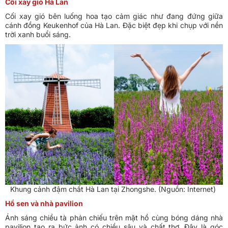
Cối xay gió Hà Lan
Cối xay gió bên luống hoa tạo cảm giác như đang đứng giữa
cánh đồng Keukenhof của Hà Lan. Đặc biệt đẹp khi chụp với nền
trời xanh buổi sáng.
Khung cảnh đậm chất Hà Lan tại Zhongshe. (Nguồn: Internet)
Hồ sen và nhà pavilion
Ánh sáng chiều tà phản chiếu trên mặt hồ cùng bóng dáng nhà
pavilion tạo ra bức ảnh có chiều sâu và chất thơ. Đây là góc