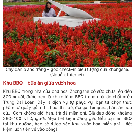
Cây đàn piano trắng – góc check-in biểu tượng của Zhongshe.
(Nguồn: Internet)
Khu BBQ – bữa ăn giữa vườn hoa
Khu BBQ trong nhà của chợ hoa Zhongshe có sức chứa lên đến
800 người, được xem là khu nướng BBQ trong nhà lớn nhất miền
Trung Đài Loan. Đây là dịch vụ tự phục vụ: bạn tự chọn thực
phẩm từ quầy gồm thịt heo, thịt bò, đùi gà, tempura, hải sản, rau
củ... Cơm không giới hạn, trà đá miễn phí. Giá dao động khoảng
380–400 NTD/người. Mẹo tiết kiệm đáng giá: Nếu bạn ăn BBQ
tại khu nướng, bạn sẽ được vào khu vườn hoa miễn phí – tiết
kiệm luôn tiền vé vào cổng!