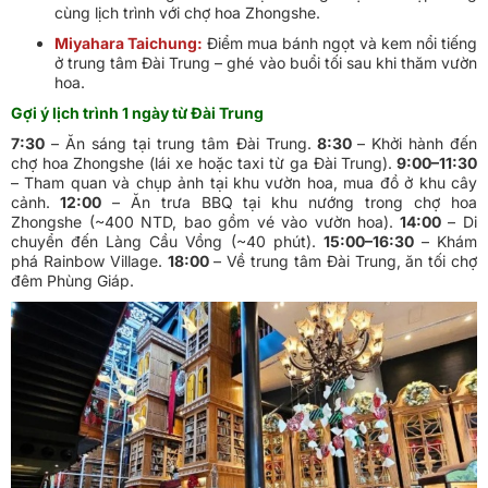
cùng lịch trình với chợ hoa Zhongshe.
Miyahara Taichung:
Điểm mua bánh ngọt và kem nổi tiếng
ở trung tâm Đài Trung – ghé vào buổi tối sau khi thăm vườn
hoa.
Gợi ý lịch trình 1 ngày từ Đài Trung
7:30
– Ăn sáng tại trung tâm Đài Trung.
8:30
– Khởi hành đến
chợ hoa Zhongshe (lái xe hoặc taxi từ ga Đài Trung).
9:00–11:30
– Tham quan và chụp ảnh tại khu vườn hoa, mua đồ ở khu cây
cảnh.
12:00
– Ăn trưa BBQ tại khu nướng trong chợ hoa
Zhongshe (~400 NTD, bao gồm vé vào vườn hoa).
14:00
– Di
chuyển đến Làng Cầu Vồng (~40 phút).
15:00–16:30
– Khám
phá Rainbow Village.
18:00
– Về trung tâm Đài Trung, ăn tối chợ
đêm Phùng Giáp.