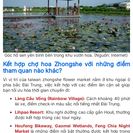
Góc hồ sen yên bình bên trong khu vườn hoa. (Nguồn: Internet)
Kết hợp chợ hoa Zhongshe với những điểm
tham quan nào khác?
Vì vị trí của taiwan zhongshe flower market nằm ở khu ngoại ô
phía bắc Đài Trung, việc kết hợp với các điểm lân cận sẽ giúp
bạn tối ưu hóa thời gian chuyến đi:
Làng Cầu Vồng (Rainbow Village):
Cách khoảng 40 phút
lái xe, điểm check-in màu sắc nổi tiếng nhất Đài Trung.
Lihpao Resort:
Khu nghỉ dưỡng cao cấp gần Houli, thường
được kết hợp trong các tour ngày.
Houfeng Bikeway, Gaomei Wetlands, Feng Chia Night
Market
là những điểm nổi bật thường được kết hợp trong