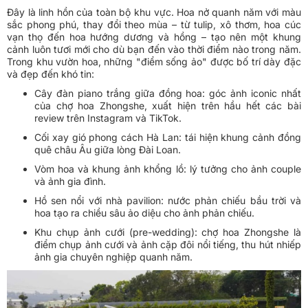
Đây là linh hồn của toàn bộ khu vực. Hoa nở quanh năm với màu
sắc phong phú, thay đổi theo mùa – từ tulip, xô thơm, hoa cúc
vạn thọ đến hoa hướng dương và hồng – tạo nên một khung
cảnh luôn tươi mới cho dù bạn đến vào thời điểm nào trong năm.
Trong khu vườn hoa, những "điểm sống ảo" được bố trí dày đặc
và đẹp đến khó tin:
Cây đàn piano trắng giữa đồng hoa: góc ảnh iconic nhất
của chợ hoa Zhongshe, xuất hiện trên hầu hết các bài
review trên Instagram và TikTok.
Cối xay gió phong cách Hà Lan: tái hiện khung cảnh đồng
quê châu Âu giữa lòng Đài Loan.
Vòm hoa và khung ảnh khổng lồ: lý tưởng cho ảnh couple
và ảnh gia đình.
Hồ sen nổi với nhà pavilion: nước phản chiếu bầu trời và
hoa tạo ra chiều sâu ảo diệu cho ảnh phản chiếu.
Khu chụp ảnh cưới (pre-wedding): chợ hoa Zhongshe là
điểm chụp ảnh cưới và ảnh cặp đôi nổi tiếng, thu hút nhiếp
ảnh gia chuyên nghiệp quanh năm.