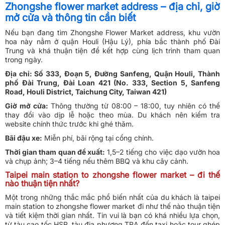
Zhongshe flower market address – địa chỉ, giờ
mở cửa và thông tin cần biết
Nếu bạn đang tìm Zhongshe Flower Market address, khu vườn
hoa này nằm ở quận Houli (Hậu Lý), phía bắc thành phố Đài
Trung và khá thuận tiện để kết hợp cùng lịch trình tham quan
trong ngày.
Địa chỉ: Số 333, Đoạn 5, Đường Sanfeng, Quận Houli, Thành
phố Đài Trung, Đài Loan 421 (No. 333, Section 5, Sanfeng
Road, Houli District, Taichung City, Taiwan 421)
Giờ mở cửa:
Thông thường từ 08:00 – 18:00, tuy nhiên có thể
thay đổi vào dịp lễ hoặc theo mùa. Du khách nên kiểm tra
website chính thức trước khi ghé thăm.
Bãi đậu xe:
Miễn phí, bãi rộng tại cổng chính.
Thời gian tham quan đề xuất:
1,5–2 tiếng cho việc dạo vườn hoa
và chụp ảnh; 3–4 tiếng nếu thêm BBQ và khu cây cảnh.
Taipei main station to zhongshe flower market – đi thế
nào thuận tiện nhất?
Một trong những thắc mắc phổ biến nhất của du khách là taipei
main station to zhongshe flower market đi như thế nào thuận tiện
và tiết kiệm thời gian nhất. Tin vui là bạn có khá nhiều lựa chọn,
từ tàu cao tốc HSR, tàu địa phương TRA đến taxi hoặc tour ghép