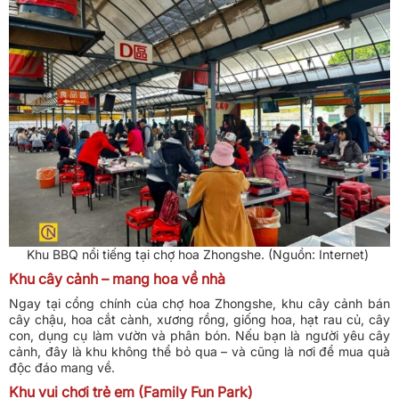
Khu BBQ nổi tiếng tại chợ hoa Zhongshe. (Nguồn: Internet)
Khu cây cảnh – mang hoa về nhà
Ngay tại cổng chính của chợ hoa Zhongshe, khu cây cảnh bán
cây chậu, hoa cắt cành, xương rồng, giống hoa, hạt rau củ, cây
con, dụng cụ làm vườn và phân bón. Nếu bạn là người yêu cây
cảnh, đây là khu không thể bỏ qua – và cũng là nơi để mua quà
độc đáo mang về.
Khu vui chơi trẻ em (Family Fun Park)