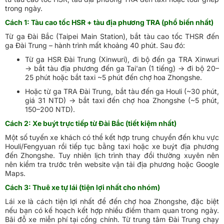
trong ngày.
Cách 1: Tàu cao tốc HSR + tàu địa phương TRA (phổ biến nhất)
Từ ga Đài Bắc (Taipei Main Station), bắt tàu cao tốc THSR đến
ga Đài Trung – hành trình mất khoảng 40 phút. Sau đó:
Từ ga HSR Đài Trung (Xinwuri), đi bộ đến ga TRA Xinwuri
→ bắt tàu địa phương đến ga Tai'an (1 tiếng) → đi bộ 20–
25 phút hoặc bắt taxi ~5 phút đến chợ hoa Zhongshe.
Hoặc từ ga TRA Đài Trung, bắt tàu đến ga Houli (~30 phút,
giá 31 NTD) → bắt taxi đến chợ hoa Zhongshe (~5 phút,
150–200 NTD).
Cách 2: Xe buýt trực tiếp từ Đài Bắc (tiết kiệm nhất)
Một số tuyến xe khách có thể kết hợp trung chuyển đến khu vực
Houli/Fengyuan rồi tiếp tục bằng taxi hoặc xe buýt địa phương
đến Zhongshe. Tuy nhiên lịch trình thay đổi thường xuyên nên
nên kiểm tra trước trên website vận tải địa phương hoặc Google
Maps.
Cách 3: Thuê xe tự lái (tiện lợi nhất cho nhóm)
Lái xe là cách tiện lợi nhất để đến chợ hoa Zhongshe, đặc biệt
nếu bạn có kế hoạch kết hợp nhiều điểm tham quan trong ngày.
Bãi đỗ xe miễn phí tại cổng chính. Từ trung tâm Đài Trung chạy