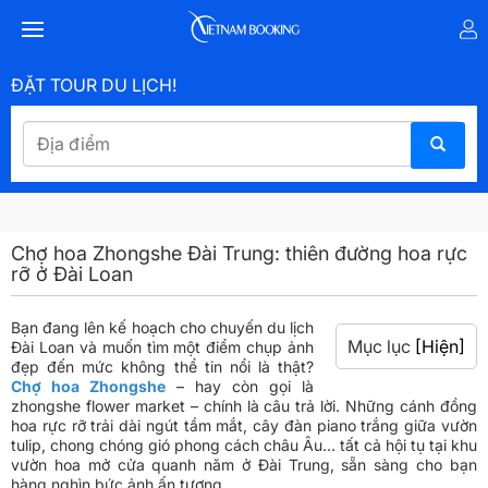
ĐẶT TOUR DU LỊCH!
Chợ hoa Zhongshe Đài Trung: thiên đường hoa rực
rỡ ở Đài Loan
Bạn đang lên kế hoạch cho chuyến du lịch
Mục lục
[Hiện]
Đài Loan và muốn tìm một điểm chụp ảnh
đẹp đến mức không thể tin nổi là thật?
Chợ hoa Zhongshe
– hay còn gọi là
zhongshe flower market – chính là câu trả lời. Những cánh đồng
hoa rực rỡ trải dài ngút tầm mắt, cây đàn piano trắng giữa vườn
tulip, chong chóng gió phong cách châu Âu… tất cả hội tụ tại khu
vườn hoa mở cửa quanh năm ở Đài Trung, sẵn sàng cho bạn
hàng nghìn bức ảnh ấn tượng.