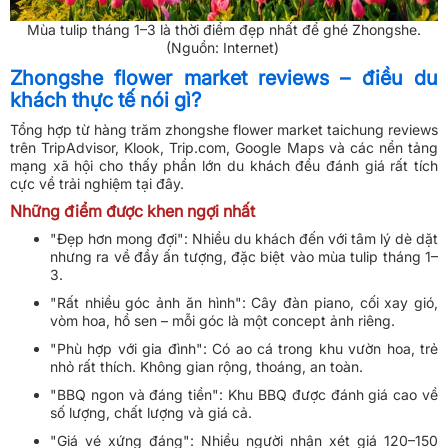
Mùa tulip tháng 1–3 là thời điểm đẹp nhất để ghé Zhongshe.
(Nguồn: Internet)
Zhongshe flower market reviews – điều du
khách thực tế nói gì?
Tổng hợp từ hàng trăm zhongshe flower market taichung reviews
trên TripAdvisor, Klook, Trip.com, Google Maps và các nền tảng
mạng xã hội cho thấy phần lớn du khách đều đánh giá rất tích
cực về trải nghiệm tại đây.
Những điểm được khen ngợi nhất
"Đẹp hơn mong đợi": Nhiều du khách đến với tâm lý dè dặt
nhưng ra về đầy ấn tượng, đặc biệt vào mùa tulip tháng 1–
3.
"Rất nhiều góc ảnh ăn hình": Cây đàn piano, cối xay gió,
vòm hoa, hồ sen – mỗi góc là một concept ảnh riêng.
"Phù hợp với gia đình": Có ao cá trong khu vườn hoa, trẻ
nhỏ rất thích. Không gian rộng, thoáng, an toàn.
"BBQ ngon và đáng tiền": Khu BBQ được đánh giá cao về
số lượng, chất lượng và giá cả.
"Giá vé xứng đáng": Nhiều người nhận xét giá 120–150