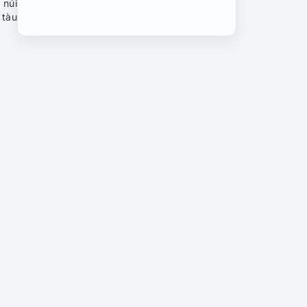
 núi
 tàu
Bảo tàng mỹ thuật Đài Bắc –
Điểm check-in nghệ thuật
không thể bỏ lỡ
Top bảo tàng quốc gia Đài
Loan: Khám phá kho báu
ngàn năm
Qingtiangang Grassland –
Đồng cỏ xanh giữa lòng Đài
Bắc
Phố cổ Shenkeng: Thiên
đường ẩm thực độc lạ nhất
Đài Bắc
Thác nước Thập Phần: