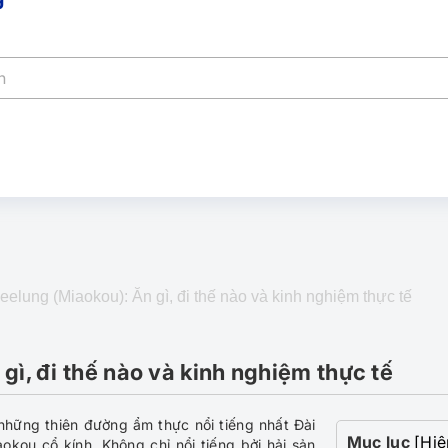
lung (Miaokou): Ăn gì, đi thế nào và kinh nghiệm thực tế
ì, đi thế nào và kinh nghiệm thực tế
những thiên đường ẩm thực nổi tiếng nhất Đài
Mục lục
[Hiệ
kou cổ kính. Không chỉ nổi tiếng bởi hải sản