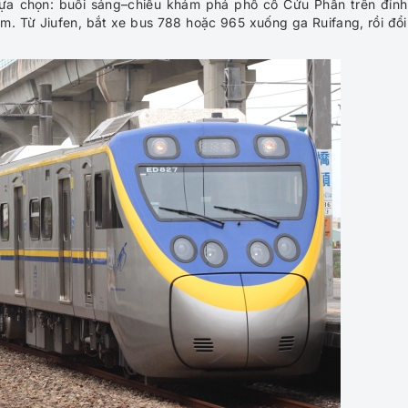
 lựa chọn: buổi sáng–chiều khám phá phố cổ Cửu Phần trên đỉnh
m. Từ Jiufen, bắt xe bus 788 hoặc 965 xuống ga Ruifang, rồi đổi