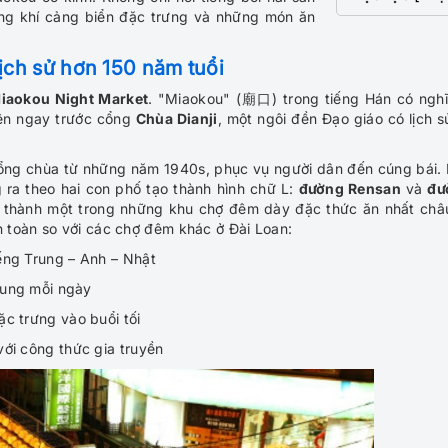
ông khí cảng biển đặc trưng và những món ăn
ịch sử hơn 150 năm tuổi
iaokou Night Market
. "Miaokou" (廟口) trong tiếng Hán có nghĩ
lên ngay trước cổng
Chùa Dianji
, một ngôi đền Đạo giáo có lịch s
cổng chùa từ những năm 1940s, phục vụ người dân đến cúng bái.
g ra theo hai con phố tạo thành hình chữ L:
đường Rensan
và
đư
y thành một trong những khu chợ đêm dày đặc thức ăn nhất châ
 toàn so với các chợ đêm khác ở Đài Loan:
ếng Trung – Anh – Nhật
lung mỗi ngày
c trưng vào buổi tối
ới công thức gia truyền