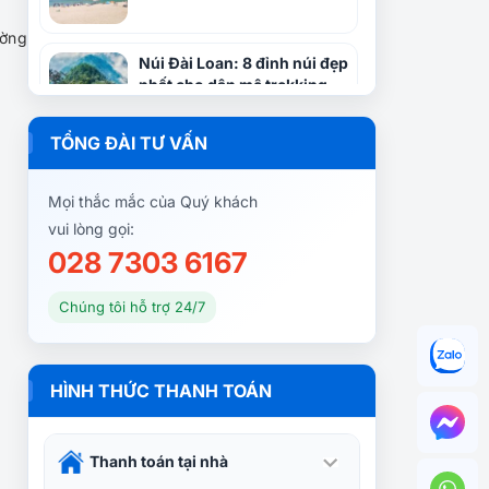
ường
Núi Đài Loan: 8 đỉnh núi đẹp
nhất cho dân mê trekking
TỔNG ĐÀI TƯ VẤN
Wulai — Suối khoáng, thác
nước và hồn bản địa Atayal
Mọi thắc mắc của Quý khách
vui lòng gọi:
028 7303 6167
Window on China Theme
Park: “Du lịch thế giới”
Chúng tôi hỗ trợ 24/7
trong 1 ngày tại Đài Loan
Phủ Tổng Thống Đài Loan:
HÌNH THỨC THANH TOÁN
Khám Phá Biểu Tượng
Quyền Lực Đài Bắc
Thanh toán tại nhà