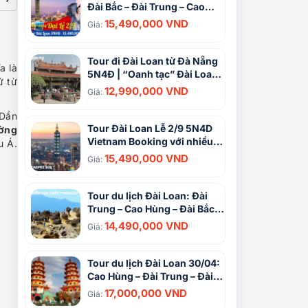
Đài Bắc – Đài Trung – Cao
Hùng – Đài Nam
15,490,000 VND
Giá:
Tour đi Đài Loan từ Đà Nẵng
a là
5N4Đ | “Oanh tạc” Đài Loan
ử từ
cùng hành trình cực chất
12,990,000 VND
Giá:
 Dần
Tour Đài Loan Lễ 2/9 5N4D
ờng
Vietnam Booking với nhiều
u Á.
ưu đãi cực sốc
15,490,000 VND
Giá:
Tour du lịch Đài Loan: Đài
Trung – Cao Hùng – Đài Bắc
5N4Đ
14,490,000 VND
Giá:
Tour du lịch Đài Loan 30/04:
Cao Hùng – Đài Trung – Đài
Bắc 4N3Đ
17,000,000 VND
Giá: