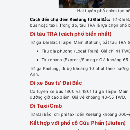
Hai tuyến phố chính tạo nê
Cách đến chợ đêm Keelung từ Đài Bắc:
Từ Đài B
bus hoặc taxi. Trong đó, tàu TRA là lựa chọn phổ b
Đi tàu TRA (cách phổ biến nhất)
Từ ga Đài Bắc (Taipei Main Station), bắt tàu TRA 
Tàu địa phương (Local Train): Giá chỉ 41 T
Tàu nhanh (Express/Fuxing): Giá khoảng 65
Từ ga Keelung, đi bộ khoảng 10 phút theo hướng 
Anh.
Đi xe Bus từ Đài Bắc
Có tuyến xe bus 1800 và 1801 từ ga Taipei Main 
đường giờ cao điểm. Giá vé khoảng 40–55 TWD.
Đi Taxi/Grab
Từ Đài Bắc, chi phí taxi đến Keelung khoảng 600–9
Kết hợp với phố cổ Cửu Phần (Jiufen)