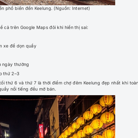
ển phổ biến đến Keelung. (Nguồn: Internet)
 cả trên Google Maps đôi khi hiển thị sai:
m xe để dọn quầy
ơn ngày thường
o thứ 2–3
tối thứ 6 và thứ 7 là thời điểm chợ đêm Keelung đẹp nhất khi toà
quầy nổi tiếng đều mở bán.