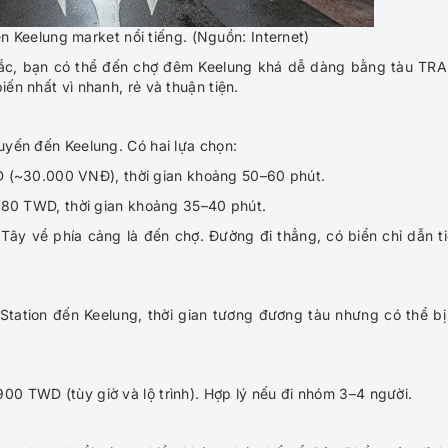
n Keelung market nổi tiếng. (Nguồn: Internet)
ắc, bạn có thể đến chợ đêm Keelung khá dễ dàng bằng tàu TRA
iến nhất vì nhanh, rẻ và thuận tiện.
tuyến đến Keelung. Có hai lựa chọn:
WD (~30.000 VNĐ), thời gian khoảng 50–60 phút.
–80 TWD, thời gian khoảng 35–40 phút.
Tây về phía cảng là đến chợ. Đường đi thẳng, có biển chỉ dẫn t
Station đến Keelung, thời gian tương đương tàu nhưng có thể bị
00 TWD (tùy giờ và lộ trình). Hợp lý nếu đi nhóm 3–4 người.