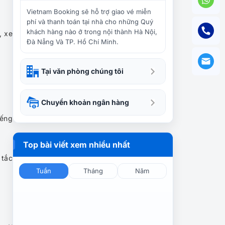
Làng Cổ Sisi Nan Cun –
Bước Vào Ký Ức Đài Bắc
Vietnam Booking sẽ hỗ trợ giao vé miễn
phí và thanh toán tại nhà cho những Quý
khách hàng nào ở trong nội thành Hà Nội,
, xe
Đà Nẵng Và TP. Hồ Chí Minh.
Đài tưởng niệm Tưởng Giới
Thạch: Biểu tượng lịch sử
Đài Bắc
Tại văn phòng chúng tôi
Bãi biển Fulong Đài Loan –
Chuyển khoản ngân hàng
Viên ngọc xanh của xứ Đài
iếng
Top bài viết xem nhiều nhất
Núi Voi Đài Loan – Điểm
 tắc
ngắm Taipei 101 đẹp nhất
Đài Bắc
Tuần
Tháng
Năm
Chùa Long Sơn Đài Loan –
Kinh nghiệm tham quan,
cầu duyên chi tiết từ A–Z