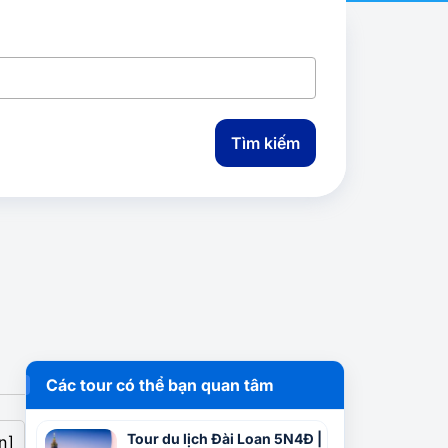
Tìm kiếm
Các tour có thể bạn quan tâm
Tour du lịch Đài Loan 5N4Đ |
n]