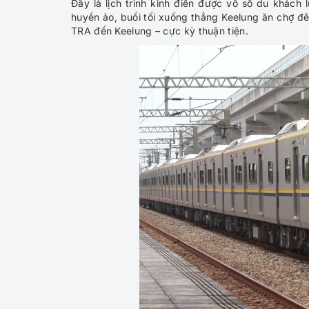
Đây là lịch trình kinh điển được vô số du khách
huyền ảo, buổi tối xuống thẳng Keelung ăn chợ đê
TRA đến Keelung – cực kỳ thuận tiện.