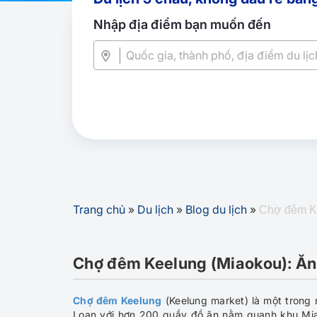
Nhập địa điểm bạn muốn đến
Trang chủ
»
Du lịch
»
Blog du lịch
»
Chợ đêm Kee
Chợ đêm Keelung (Miaokou): Ăn g
Chợ đêm Keelung
(Keelung market) là một trong 
Loan với hơn 200 quầy đồ ăn nằm quanh khu Miao