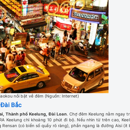
aokou nổi bật về đêm (Nguồn: Internet)
 Đài Bắc
'ai, Thành phố Keelung, Đài Loan
. Chợ đêm Keelung nằm ngay t
A Keelung chỉ khoảng 10 phút đi bộ. Nếu nhìn từ trên cao, Kee
g Rensan (có biển số quầy rõ ràng), phần ngang là đường Aisi (ít 