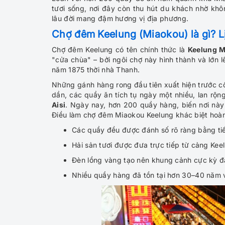
tươi sống, nơi đây còn thu hút du khách nhờ kh
lâu đời mang đậm hương vị địa phương.
Chợ đêm Keelung (Miaokou) là gì? L
Chợ đêm Keelung có tên chính thức là
Keelung M
"cửa chùa" – bởi ngôi chợ này hình thành và lớn 
năm 1875 thời nhà Thanh.
Những gánh hàng rong đầu tiên xuất hiện trước 
dần, các quầy ăn tích tụ ngày một nhiều, lan rộn
Aisi
. Ngày nay, hơn 200 quầy hàng, biến nơi nà
Điều làm chợ đêm Miaokou Keelung khác biệt hoàn
Các quầy đều được đánh số rõ ràng bằng ti
Hải sản tươi được đưa trực tiếp từ cảng Kee
Đèn lồng vàng tạo nên khung cảnh cực kỳ đặ
Nhiều quầy hàng đã tồn tại hơn 30–40 năm v