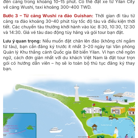
đến cảng trong khoảng 10–15 phút. Có thể đặt xe từ Yilan City
về cảng Wushi, taxi khoảng 300–400 TWD.
Bước 3 – Từ cảng Wushi ra đảo Guishan:
Thời gian đi tàu từ
cảng ra đảo khoảng 30–40 phút tùy tốc độ tàu và điều kiện thời
tiết. Các chuyến tàu thường khởi hành vào lúc 8:30, 10:30, 12:30
và 14:30. Giá vé tàu dao động tùy hãng và gói tour bạn đặt.
Lưu ý quan trọng:
Nếu muốn đặt chân lên đảo (không chỉ ngắm
từ tàu), bạn cần đăng ký trước ít nhất 3–20 ngày tại Văn phòng
Quản lý Khu thắng cảnh Quốc gia Bờ biển Yilan. Vì hạn chế ngôn
ngữ, cách đơn giản nhất với du khách Việt Nam là đặt tour trọn
gói có hướng dẫn viên – họ sẽ lo toàn bộ thủ tục đăng ký thay
bạn.