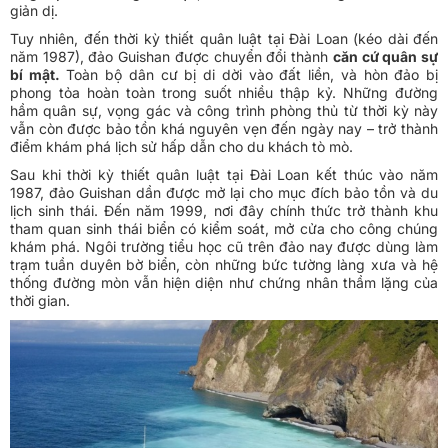
giản dị.
Tuy nhiên, đến thời kỳ thiết quân luật tại Đài Loan (kéo dài đến
năm 1987), đảo Guishan được chuyển đổi thành
căn cứ quân sự
bí mật.
Toàn bộ dân cư bị di dời vào đất liền, và hòn đảo bị
phong tỏa hoàn toàn trong suốt nhiều thập kỷ. Những đường
hầm quân sự, vọng gác và công trình phòng thủ từ thời kỳ này
vẫn còn được bảo tồn khá nguyên vẹn đến ngày nay – trở thành
điểm khám phá lịch sử hấp dẫn cho du khách tò mò.
Sau khi thời kỳ thiết quân luật tại Đài Loan kết thúc vào năm
1987, đảo Guishan dần được mở lại cho mục đích bảo tồn và du
lịch sinh thái. Đến năm 1999, nơi đây chính thức trở thành khu
tham quan sinh thái biển có kiểm soát, mở cửa cho công chúng
khám phá. Ngôi trường tiểu học cũ trên đảo nay được dùng làm
trạm tuần duyên bờ biển, còn những bức tường làng xưa và hệ
thống đường mòn vẫn hiện diện như chứng nhân thầm lặng của
thời gian.