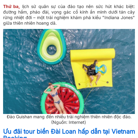
Thứ ba,
lịch sử quân sự của đảo tạo nên sức hút khác biệt:
đường hầm, pháo đài, vọng gác cổ kính ẩn mình dưới tán cây
rừng nhiệt đới – một trải nghiệm khám phá kiểu "Indiana Jones"
giữa thiên nhiên hoang dã.
Đảo Guishan mang đến nhiều trải nghiệm thiên nhiên độc đáo.
(Nguồn: Internet)
Ưu đãi tour biển Đài Loan hấp dẫn tại Vietnam