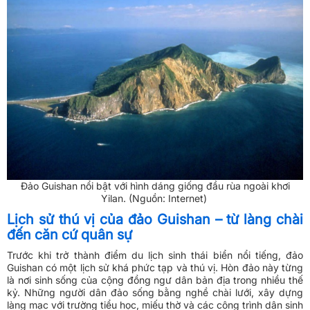
Đảo Guishan nổi bật với hình dáng giống đầu rùa ngoài khơi
Yilan. (Nguồn: Internet)
Lịch sử thú vị của đảo Guishan – từ làng chài
đến căn cứ quân sự
Trước khi trở thành điểm du lịch sinh thái biển nổi tiếng, đảo
Guishan có một lịch sử khá phức tạp và thú vị. Hòn đảo này từng
là nơi sinh sống của cộng đồng ngư dân bản địa trong nhiều thế
kỷ. Những người dân đảo sống bằng nghề chài lưới, xây dựng
làng mạc với trường tiểu học, miếu thờ và các công trình dân sinh