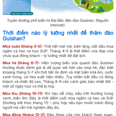
Tuyến đường phổ biến từ Đài Bắc đến đảo Guishan. (Nguồn:
Internet)
Thời điểm nào lý tưởng nhất để thăm đảo
Guishan?
Mùa xuân (tháng 3–5):
Thời tiết mát mẻ, biển lặng, bắt đầu mùa
ngắm cá heo và tour SUP. Tháng 4–5 là thời điểm vừa đẹp vừa
chưa quá đông khách – lý tưởng nhất để đặt lịch.
Mùa hè (tháng 6–7):
Hiện tượng biển sữa quanh đảo Guishan
thường được đánh giá là dễ quan sát hơn vào mùa hè, đặc biệt
khoảng tháng 5–7 khi thời tiết ổn định và mặt biển khá êm, nước
xanh trong, cá heo xuất hiện nhiều. Tuy nhiên bắt đầu có đông
khách và nhiệt độ cao. Tháng 8–9 cần cảnh giác bão nhiệt đới –
một số ngày tour có thể bị hủy.
Mùa thu (tháng 10–11):
Khí hậu dễ chịu, bầu trời thường trong
xanh, biển êm. Đây là thời điểm cuối mùa ngắm cá heo và SUP
(thường kết thúc tháng 11) – phù hợp nếu bạn muốn tránh đông
người mà vẫn trải nghiệm đầy đủ.
Mùa đông (tháng 12–2):
Đảo đóng cửa cho khách tham quan,