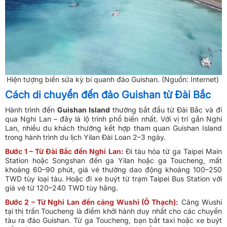
Hiện tượng biển sữa kỳ bí quanh đảo Guishan. (Nguồn: Internet)
Cách di chuyển đến đảo Guishan từ Đài Bắc
Hành trình đến
Guishan Island
thường bắt đầu từ Đài Bắc và đi
qua Nghi Lan – đây là lộ trình phổ biến nhất. Với vị trí gần Nghi
Lan, nhiều du khách thường kết hợp tham quan Guishan Island
trong hành trình du lịch Yilan Đài Loan 2–3 ngày.
Bước 1 – Từ Đài Bắc đến Nghi Lan:
Đi tàu hỏa từ ga Taipei Main
Station hoặc Songshan đến ga Yilan hoặc ga Toucheng, mất
khoảng 60–90 phút, giá vé thường dao động khoảng 100–250
TWD tùy loại tàu. Hoặc đi xe buýt từ trạm Taipei Bus Station với
giá vé từ 120–240 TWD tùy hãng.
Bước 2 – Từ Nghi Lan đến cảng Wushi (Ô Thạch):
Cảng Wushi
tại thị trấn Toucheng là điểm khởi hành duy nhất cho các chuyến
tàu ra đảo Guishan. Từ ga Toucheng, bạn bắt taxi hoặc xe buýt