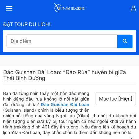
ĐẶT TOUR DU LỊCH!
Đảo Guishan Đài Loan: “Đảo Rùa” huyền bí giữa
Thái Bình Dương
Bạn đã từng nhìn thấy một hòn đảo mang
Mục lục
[Hiện]
hình dáng đầu rùa khổng lồ nổi bật giữa
đại dương chưa?
Đảo Guishan Đài Loan
(Guishan Island) chính là biểu tượng thiên
nhiên nổi tiếng của vùng Nghi Lan (Yilan), thu hút du khách bởi
hiện tượng biển sữa kỳ bí, tour ngắm cá heo ngoài khơi và hành
trình trekking đỉnh 401 đầy ấn tượng. Nếu đang lên kế hoạch du
lịch Yilan Đài Loan, đây chắc chắn là điểm đến không nên bỏ lỡ.