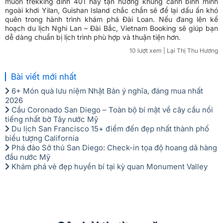
muốn trekking đỉnh 401 hay tận hưởng khung cảnh bình minh
ngoài khơi Yilan, Guishan Island chắc chắn sẽ để lại dấu ấn khó
quên trong hành trình khám phá Đài Loan. Nếu đang lên kế
hoạch du lịch Nghi Lan – Đài Bắc, Vietnam Booking sẽ giúp bạn
dễ dàng chuẩn bị lịch trình phù hợp và thuận tiện hơn.
10 lượt xem
| Lại Thị Thu Hương
Bài viết mới nhất
6+ Món quà lưu niệm Nhật Bản ý nghĩa, đáng mua nhất
2026
Cầu Coronado San Diego – Toàn bộ bí mật về cây cầu nổi
tiếng nhất bờ Tây nước Mỹ
Du lịch San Francisco 15+ điểm đến đẹp nhất thành phố
biểu tượng California
Phá đảo Sở thú San Diego: Check-in tọa độ hoang dã hàng
đầu nước Mỹ
Khám phá vẻ đẹp huyền bí tại kỳ quan Monument Valley