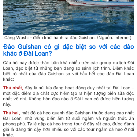
Cảng Wushi – điểm khởi hành ra đảo Guishan. (Nguồn: Internet)
Đảo Guishan có gì đặc biệt so với các đảo
khác ở Đài Loan?
Câu hỏi này được thảo luận khá nhiều trên các group du lịch Đài
Loan, đặc biệt từ những bạn đang so sánh lịch trình. Điểm khác
biệt rõ nhất của đảo Guishan so với hầu hết các đảo Đài Loan
khác:
Thứ nhất,
đây là núi lửa đang hoạt động duy nhất tại Đài Loan –
một đặc điểm địa chất cực hiếm tạo ra hiện tượng biển sữa độc
nhất vô nhị. Không hòn đảo nào ở Đài Loan có được hiện tượng
này.
Thứ hai,
mật độ cá heo quanh đảo Guishan thuộc dạng cao nhất
Đài Loan, nhờ vùng biển ấm từ suối ngầm và nguồn thức ăn
phong phú. Tỷ lệ gặp cá heo trong tour ở đây rất cao, được đánh
giá là đáng tin cậy hơn nhiều so với các tour ngắm cá heo ở nơi
khác.