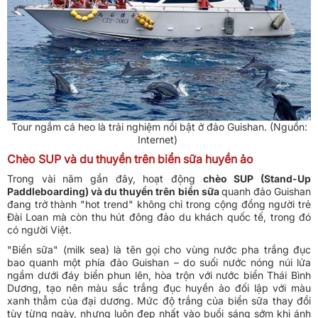
Tour ngắm cá heo là trải nghiệm nổi bật ở đảo Guishan. (Nguồn:
Internet)
Chèo SUP và du thuyền trên biển sữa huyền ảo
Trong vài năm gần đây, hoạt động
chèo SUP (Stand-Up
Paddleboarding) và du thuyền trên biển sữa
quanh đảo Guishan
đang trở thành "hot trend" không chỉ trong cộng đồng người trẻ
Đài Loan mà còn thu hút đông đảo du khách quốc tế, trong đó
có người Việt.
"Biển sữa" (milk sea) là tên gọi cho vùng nước pha trắng đục
bao quanh một phía đảo Guishan – do suối nước nóng núi lửa
ngầm dưới đáy biển phun lên, hòa trộn với nước biển Thái Bình
Dương, tạo nên màu sắc trắng đục huyền ảo đối lập với màu
xanh thẫm của đại dương. Mức độ trắng của biển sữa thay đổi
tùy từng ngày, nhưng luôn đẹp nhất vào buổi sáng sớm khi ánh