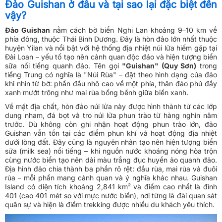
Đảo Guishan ở đâu và tại sao lại đặc biệt đến
vậy?
Đảo Guishan
nằm cách bờ biển Nghi Lan khoảng 9–10 km về
phía đông, thuộc Thái Bình Dương. Đây là hòn đảo lớn nhất thuộc
huyện Yilan và nổi bật với hệ thống địa nhiệt núi lửa hiếm gặp tại
Đài Loan – yếu tố tạo nên cảnh quan độc đáo và hiện tượng biển
sữa nổi tiếng quanh đảo. Tên gọi
"Guishan" (Quy Sơn)
trong
tiếng Trung có nghĩa là "Núi Rùa" – đặt theo hình dạng của đảo
khi nhìn từ bờ: phần đầu nhô cao về một phía, thân đảo phủ đầy
xanh mướt trông như mai rùa bồng bềnh giữa biển xanh.
Về mặt địa chất, hòn đảo núi lửa này được hình thành từ các lớp
dung nham, đá bọt và tro núi lửa phun trào từ hàng nghìn năm
trước. Dù không còn ghi nhận hoạt động phun trào lớn, đảo
Guishan vẫn tồn tại các điểm phun khí và hoạt động địa nhiệt
dưới lòng đất. Đây cũng là nguyên nhân tạo nên hiện tượng biển
sữa (milk sea) nổi tiếng – khi nguồn nước khoáng nóng hòa trộn
cùng nước biển tạo nên dải màu trắng đục huyền ảo quanh đảo.
Địa hình đảo chia thành ba phần rõ rệt: đầu rùa, mai rùa và đuôi
rùa – mỗi phần mang cảnh quan và ý nghĩa khác nhau. Guishan
Island có diện tích khoảng 2,841 km² và điểm cao nhất là đỉnh
401 (cao 401 mét so với mực nước biển), nơi từng là đài quan sát
quân sự và hiện là điểm trekking được nhiều du khách yêu thích.