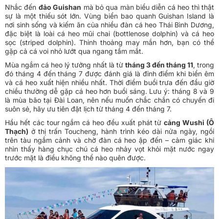
Nhắc đến
đảo Guishan
mà bỏ qua màn biểu diễn cá heo thì thật
sự là một thiếu sót lớn. Vùng biển bao quanh Guishan Island là
nơi sinh sống và kiếm ăn của nhiều đàn cá heo Thái Bình Dương,
đặc biệt là loài cá heo mũi chai (bottlenose dolphin) và cá heo
sọc (striped dolphin). Thỉnh thoảng may mắn hơn, bạn có thể
gặp cả cá voi nhỏ lướt qua ngang tầm mắt.
Mùa ngắm cá heo lý tưởng nhất là từ
tháng 3 đến tháng 11
, trong
đó tháng 4 đến tháng 7 được đánh giá là đỉnh điểm khi biển êm
và cá heo xuất hiện nhiều nhất. Thời điểm buổi trưa đến đầu giờ
chiều thường dễ gặp cá heo hơn buổi sáng. Lưu ý: tháng 8 và 9
là mùa bão tại Đài Loan, nên nếu muốn chắc chắn có chuyến đi
suôn sẻ, hãy ưu tiên đặt lịch từ tháng 4 đến tháng 7.
Hầu hết các tour ngắm cá heo đều xuất phát từ
cảng Wushi (Ô
Thạch)
ở thị trấn Toucheng, hành trình kéo dài nửa ngày, ngồi
trên tàu ngắm cảnh và chờ đàn cá heo ập đến – cảm giác khi
nhìn thấy hàng chục chú cá heo nhảy vọt khỏi mặt nước ngay
trước mặt là điều không thể nào quên được.