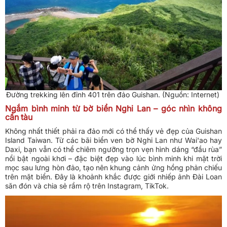
Đường trekking lên đỉnh 401 trên đảo Guishan. (Nguồn: Internet)
Ngắm bình minh từ bờ biển Nghi Lan – góc nhìn không
cần tàu
Không nhất thiết phải ra đảo mới có thể thấy vẻ đẹp của Guishan
Island Taiwan. Từ các bãi biển ven bờ Nghi Lan như Wai'ao hay
Daxi, bạn vẫn có thể chiêm ngưỡng trọn vẹn hình dáng “đầu rùa”
nổi bật ngoài khơi – đặc biệt đẹp vào lúc bình minh khi mặt trời
mọc sau lưng hòn đảo, tạo nên khung cảnh ửng hồng phản chiếu
trên mặt biển. Đây là khoảnh khắc được giới nhiếp ảnh Đài Loan
săn đón và chia sẻ rầm rộ trên Instagram, TikTok.