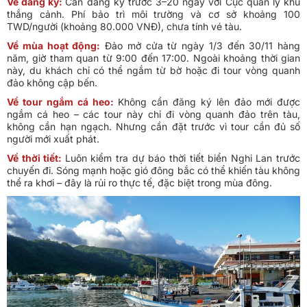
Về đăng ký:
Cần đăng ký trước 3–20 ngày với Cục quản lý khu
thắng cảnh. Phí bảo trì môi trường và cơ sở khoảng 100
TWD/người (khoảng 80.000 VNĐ), chưa tính vé tàu.
Về mùa hoạt động:
Đảo mở cửa từ ngày 1/3 đến 30/11 hàng
năm, giờ tham quan từ 9:00 đến 17:00. Ngoài khoảng thời gian
này, du khách chỉ có thể ngắm từ bờ hoặc đi tour vòng quanh
đảo không cập bến.
Về tour ngắm cá heo:
Không cần đăng ký lên đảo mới được
ngắm cá heo – các tour này chỉ đi vòng quanh đảo trên tàu,
không cần hạn ngạch. Nhưng cần đặt trước vì tour cần đủ số
người mới xuất phát.
Về thời tiết:
Luôn kiểm tra dự báo thời tiết biển Nghi Lan trước
chuyến đi. Sóng mạnh hoặc gió đông bắc có thể khiến tàu không
thể ra khơi – đây là rủi ro thực tế, đặc biệt trong mùa đông.