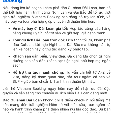
Booking
Nếu đang lên kế hoạch khám phá đảo Guishan Đài Loan, bạn có
thể kết hợp hành trình cùng Nghi Lan và Đài Bắc để tối ưu thời
gian trải nghiệm. Vietnam Booking sẵn sàng hỗ trợ lịch trình, vé
máy bay và tour phù hợp giúp chuyến đi thuận tiện hơn.
Vé máy bay đi Đài Loan giá tốt:
Hợp tác cùng các hãng
hàng không uy tín, hỗ trợ săn vé giờ đẹp, giá cạnh tranh.
Tour du lịch Đài Loan trọn gói:
Lịch trình tối ưu, khám phá
đảo Guishan kết hợp Nghi Lan, Đài Bắc mà không cần tự
lên kế hoạch hay lo thủ tục đăng ký phức tạp.
Khách sạn gần biển, view đẹp:
Đa dạng lựa chọn từ nghỉ
dưỡng cao cấp đến khách sạn tiện nghi, phù hợp mọi ngân
sách.
Hỗ trợ thủ tục nhanh chóng:
Tư vấn chi tiết từ A–Z về
visa, đăng ký tham quan đảo, đặt tour ngắm cá heo và
SUP – giúp bạn chuẩn bị hành trình thuận lợi nhất.
Liên hệ Vietnam Booking ngay hôm nay để nhận ưu đãi độc
quyền và sẵn sàng cho chuyến du lịch biển Đài Loan đáng nhớ!
Đảo Guishan Đài Loan
không chỉ là điểm check-in nổi tiếng mà
còn mang đến trải nghiệm hiếm có với biển sữa, tour ngắm cá
heo và hành trình khám phá thiên nhiên núi lửa độc đáo. Dù bạn