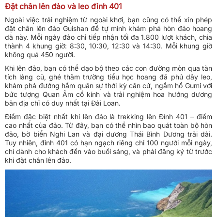
Đặt chân lên đảo và leo đỉnh 401
Ngoài việc trải nghiệm từ ngoài khơi, bạn cũng có thể xin phép
đặt chân lên đảo Guishan để tự mình khám phá hòn đảo hoang
dã này. Mỗi ngày đảo chỉ tiếp nhận tối đa 1.800 lượt khách, chia
thành 4 khung giờ: 8:30, 10:30, 12:30 và 14:30. Mỗi khung giờ
không quá 450 người.
Khi lên đảo, bạn có thể dạo bộ theo các con đường mòn qua tàn
tích làng cũ, ghé thăm trường tiểu học hoang đã phủ dây leo,
khám phá đường hầm quân sự thời kỳ căn cứ, ngắm hồ Gumi với
bức tượng Quan Âm cổ kính và trải nghiệm hoa hướng dương
bản địa chỉ có duy nhất tại Đài Loan.
Điểm đặc biệt nhất khi lên đảo là trekking lên Đỉnh 401 – điểm
cao nhất của đảo. Từ đây, bạn có thể nhìn bao quát toàn bộ hòn
đảo, bờ biển Nghi Lan và đại dương Thái Bình Dương trải dài.
Tuy nhiên, đỉnh 401 có hạn ngạch riêng chỉ 100 người mỗi ngày,
chỉ dành cho khách đến vào buổi sáng, và phải đăng ký từ trước
khi đặt chân lên đảo.