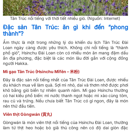
Tân Trúc nổi tiếng với thời tiết nhiều gió. (Nguồn: Internet)
Đặc sản Tân Trúc: ăn gì khi đến “phong
thành”?
Ẩm thực là một trong những lý do khiến du lịch Tân Trúc Đài
Loan ngày càng được yêu thích. Không chỉ nổi tiếng là “thành
phố gió”, Hsinchu Đài Loan còn có nhiều món ăn mang đậm dấu
ấn địa phương, đặc biệt là các món lâu đời gắn với cộng đồng
người Hakka.
Mì gạo Tân Trúc (Hsinchu Mǐfěn – 米粉)
Đây là đặc sản nổi tiếng nhất của Tân Trúc Đài Loan, được nhiều
du khách mua về làm quà. Sợi mì nhỏ, dai và thơm nhờ được phơi
khô bằng gió biển tự nhiên quanh năm. Mì gạo Hsinchu thường
có hai kiểu phổ biến: mì nước thanh ngọt hoặc mì xào cùng tôm,
rau củ và trứng. Nếu chưa biết Tân Trúc có gì ngon, đây là món
nên thử đầu tiên.
Viên thịt Gòngwán (貢丸)
Gòngwán là món viên thịt nổi tiếng của Hsinchu Đài Loan, thường
làm từ thịt heo hoặc bò giã thủ công nên có độ dai giòn đặc