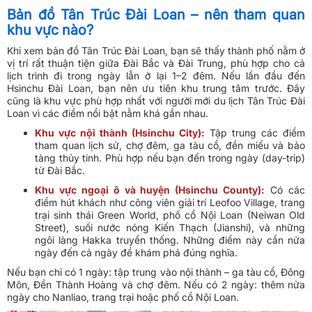
Bản đồ Tân Trúc Đài Loan – nên tham quan
khu vực nào?
Khi xem bản đồ Tân Trúc Đài Loan, bạn sẽ thấy thành phố nằm ở
vị trí rất thuận tiện giữa Đài Bắc và Đài Trung, phù hợp cho cả
lịch trình đi trong ngày lẫn ở lại 1–2 đêm. Nếu lần đầu đến
Hsinchu Đài Loan, bạn nên ưu tiên khu trung tâm trước. Đây
cũng là khu vực phù hợp nhất với người mới du lịch Tân Trúc Đài
Loan vì các điểm nổi bật nằm khá gần nhau.
Khu vực nội thành (Hsinchu City):
Tập trung các điểm
tham quan lịch sử, chợ đêm, ga tàu cổ, đền miếu và bảo
tàng thủy tinh. Phù hợp nếu bạn đến trong ngày (day-trip)
từ Đài Bắc.
Khu vực ngoại ô và huyện (Hsinchu County):
Có các
điểm hút khách như công viên giải trí Leofoo Village, trang
trại sinh thái Green World, phố cổ Nội Loan (Neiwan Old
Street), suối nước nóng Kiến Thạch (Jianshi), và những
ngôi làng Hakka truyền thống. Những điểm này cần nửa
ngày đến cả ngày để khám phá đúng nghĩa.
Nếu bạn chỉ có 1 ngày: tập trung vào nội thành – ga tàu cổ, Đông
Môn, Đền Thành Hoàng và chợ đêm. Nếu có 2 ngày: thêm nửa
ngày cho Nanliao, trang trại hoặc phố cổ Nội Loan.