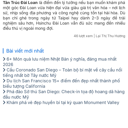
quyền và sẵn sàng cho chuyến du lịch Đài Loan đáng nhớ!
Tân Trúc Đài Loan
là điểm đến lý tưởng nếu bạn muốn khám phá
một góc Đài Loan vừa hiện đại vừa giàu giá trị văn hóa – nơi lịch
sử, nhịp sống địa phương và công nghệ cùng tồn tại hài hòa. Dù
bạn chỉ ghé trong ngày từ Taipei hay dành 2–3 ngày để trải
nghiệm sâu hơn, Hsinchu Đài Loan vẫn đủ sức mang đến nhiều
điều thú vị ngoài mong đợi.
46 lượt xem
| Lại Thị Thu Hương
Bài viết mới nhất
6+ Món quà lưu niệm Nhật Bản ý nghĩa, đáng mua nhất
2026
Cầu Coronado San Diego – Toàn bộ bí mật về cây cầu nổi
tiếng nhất bờ Tây nước Mỹ
Du lịch San Francisco 15+ điểm đến đẹp nhất thành phố
biểu tượng California
Phá đảo Sở thú San Diego: Check-in tọa độ hoang dã hàng
đầu nước Mỹ
Khám phá vẻ đẹp huyền bí tại kỳ quan Monument Valley