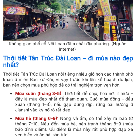
Không gian phố cổ Nội Loan đậm chất địa phương. (Nguồn:
Internet)
Thời tiết Tân Trúc Đài Loan – đi mùa nào đẹp
nhất?
Thời tiết Tân Trúc Đài Loan nổi tiếng nhiều gió hơn các thành phố
khác ở miền Bắc xứ Đài, vì vậy trước khi lên kế hoạch du lịch,
bạn nên chọn mùa phù hợp để có trải nghiệm trọn vẹn hơn.
Mùa xuân (tháng 3–5)
: Thời tiết dễ chịu, hoa nở, ít mưa –
đây là mùa đẹp nhất để tham quan. Cuối mùa đông – đầu
xuân (tháng 1–3), nếu gặp đúng dịp, rừng oải hương ở
Jianshi vào kỳ nở rộ rất đẹp.
Mùa hè (tháng 6–9):
Nóng và ẩm, có thể xảy ra bão từ
tháng 7–10. Nếu đến mùa hè, nên tránh tháng 8–9 (mùa
bão đỉnh điểm). Ưu điểm là mùa này rất phù hợp đạp xe
ven biển và ăn hải sản tươi.