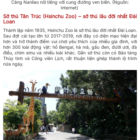
Cảng Nanliao nổi tiếng với cung đường ven biển. (Nguồn:
Internet)
Sở thú Tân Trúc (Hsinchu Zoo) – sở thú lâu đời nhất Đài
Loan
Thành lập năm 1935, Hsinchu Zoo là sở thú lâu đời nhất Đài Loan.
Sau đợt cải tạo lớn từ 2017–2019, nơi đây có diện mạo hiện đại
hơn và trở thành điểm vui chơi yêu thích của nhiều gia đình, với
hơn 300 loài động vật: hổ Bengal, hà mã, gấu đen, đười ươi, đà
điểu, chim emu và nhiều loài khác. Gần sở thú còn có Bảo tàng
Thủy tinh và Công viên Lịch, rất thuận tiện ghép thành lộ trình
nửa ngày.