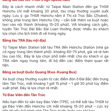
Đây là cách nhanh nhất: từ Taipei Main Station đến ga THSR
Hsinchu chỉ mất khoảng 30 phút, tàu chạy thường xuyên suốt
ngày. Lưu ý: ga THSR Hsinchu nằm ở Thị xã Trúc Bắc (Zhubei),
không phải trung tâm Hsinchu City – cần bắt thêm xe buýt hoặc
taxi vào nội thành (khoảng 15–20 phút). Với khoảng cách gần,
tuyến Tân Trúc Đài Bắc Đài Loan thường được nhiều du khách
lựa chọn cho lịch trình đi về trong ngày.
Bằng tàu TRA (tàu nội địa)
Từ Taipei Main Station bắt tàu TRA đến Hsinchu Station (nhà ga
cổ ngay trung tâm thành phố): khoảng 60–75 phút, giá vé rẻ hơn
tàu cao tốc. Đây là lựa chọn phổ biến nhất cho du khách vì ga
TRA nằm ngay trung tâm, đi bộ đến các điểm tham quan rất
tiện.
Bằng xe buýt Quốc Quang (Kuo-Kuang Bus)
Xe buýt chạy thường xuyên từ các điểm đón ở Đài Bắc đến trung
tâm Tân Trúc, mất khoảng 1 giờ 15 phút – 1 giờ 30 phút tùy điểm
xuất phát. Đây là lựa chọn rẻ nhất.
Từ Đào Viên đến Tân Trúc
Nếu bạn đến từ sân bay Đào Viên (TPE), có thể bắt tàu THSR từ
ga Đào Viên đến Hsinchu chỉ mất khoảng 15–20 phút – cực kỳ
tiện lợi nếu lịch trình ghé Tân Trúc trước hoặc sau khi bay.