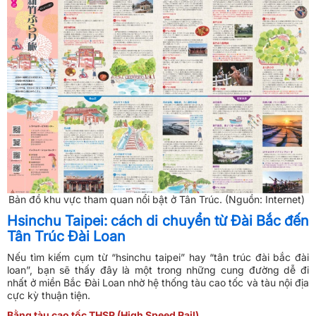
Bản đồ khu vực tham quan nổi bật ở Tân Trúc. (Nguồn: Internet)
Hsinchu Taipei: cách di chuyển từ Đài Bắc đến
Tân Trúc Đài Loan
Nếu tìm kiếm cụm từ “hsinchu taipei” hay “tân trúc đài bắc đài
loan”, bạn sẽ thấy đây là một trong những cung đường dễ đi
nhất ở miền Bắc Đài Loan nhờ hệ thống tàu cao tốc và tàu nội địa
cực kỳ thuận tiện.
Bằng tàu cao tốc THSR (High Speed Rail)