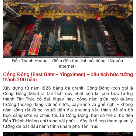
Đền Thành Hoàng – điểm đến tâm linh nổi tiếng. (Nguồn:
Internet)
Cổng Đông (East Gate – Yingximen) – dấu tích bức tường
thành 200 năm
Xây dựng từ năm 1826 bằng đá granit, Cổng Đông (còn gọi là
Cổng Đông Môn) là tàn tích duy nhất còn lại của bức tường
thành Tân Trúc cổ đại. Ngày nay, cổng nằm giữa một quảng
trường thoáng đãng với hồ nước, cây xanh và ghế nghỉ – không
gian sống rất được người dân địa phương yêu thích để tản bộ
buổi sáng sớm và chiều tối. Từ Cổng Đông, bạn có thể đi bộ đến
Đền Thành Hoàng chỉ trong vài phút – đây là tổ hợp tham quan lý
tưởng để bắt đầu hành trình khám phá Tân Trúc.