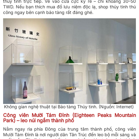
thủy tinh trực tiếp. Vé vào cửa cực kỳ rẻ – chỉ khoảng 30–50
TWD. Nếu bạn thích mua đồ lưu niệm độc lạ, shop thủy tinh thủ
công ngay bên cạnh bảo tàng rất đáng ghé.
Không gian nghệ thuật tại Bảo tàng Thủy tinh. (Nguồn: Internet)
Công viên Mười Tám Đỉnh (Eighteen Peaks Mountain
Park) – leo núi ngắm thành phố
Nằm ngay rìa phía Đông của trung tâm thành phố, công viên
Mười Tám Đỉnh là nơi người dân Tân Trúc đến leo bộ mỗi sáng và