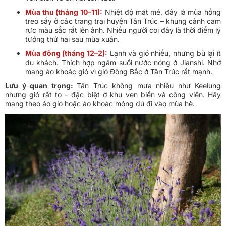
Mùa thu (tháng 10–11):
Nhiệt độ mát mẻ, đây là mùa hồng
treo sấy ở các trang trại huyện Tân Trúc – khung cảnh cam
rực màu sắc rất lên ảnh. Nhiều người coi đây là thời điểm lý
tưởng thứ hai sau mùa xuân.
Mùa đông (tháng 12–2):
Lạnh và gió nhiều, nhưng bù lại ít
du khách. Thích hợp ngâm suối nước nóng ở Jianshi. Nhớ
mang áo khoác gió vì gió Đông Bắc ở Tân Trúc rất mạnh.
Lưu ý quan trọng:
Tân Trúc không mưa nhiều như Keelung
nhưng gió rất to – đặc biệt ở khu ven biển và công viên. Hãy
mang theo áo gió hoặc áo khoác mỏng dù đi vào mùa hè.