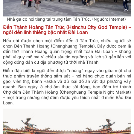
Nhà ga cổ nổi tiếng tại trung tâm Tân Trúc. (Nguồn: Internet)
Đền Thành Hoàng Tân Trúc (Hsinchu City God Temple) –
ngôi đền linh thiêng bậc nhất Đài Loan
Nếu chỉ được chọn một điểm đến ở Tân Trúc, nhiều người sẽ
chọn Đền Thành Hoàng (Chenghuang Temple). Đây được xem là
đền thờ Thành Hoàng quan trọng nhất toàn Đài Loan – không
phải vì quy mô mà vì chiều sâu tín ngưỡng và lịch sử gắn liền với
cộng đồng dân cư địa phương từ thời nhà Thanh.
Điểm đặc biệt là ngôi đền được "nhúng" ngay vào giữa một chợ
thực phẩm truyền thống sầm uất – nơi hàng chục quán bán mì
gạo, viên thịt, bánh Hakka và đủ loại đồ ăn vặt địa phương vây
quanh. Ban ngày là chợ ẩm thực sôi động, ban đêm trở thành
Chợ đêm Đền Thành Hoàng (Chenghuang Temple Night Market)
– một trong những chợ đêm được yêu thích nhất ở miền Bắc Đài
Loan.