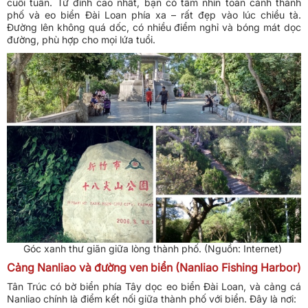
cuối tuần. Từ đỉnh cao nhất, bạn có tầm nhìn toàn cảnh thành
phố và eo biển Đài Loan phía xa – rất đẹp vào lúc chiều tà.
Đường lên không quá dốc, có nhiều điểm nghỉ và bóng mát dọc
đường, phù hợp cho mọi lứa tuổi.
Góc xanh thư giãn giữa lòng thành phố. (Nguồn: Internet)
Cảng Nanliao và đường ven biển (Nanliao Fishing Harbor)
Tân Trúc có bờ biển phía Tây dọc eo biển Đài Loan, và cảng cá
Nanliao chính là điểm kết nối giữa thành phố với biển. Đây là nơi: