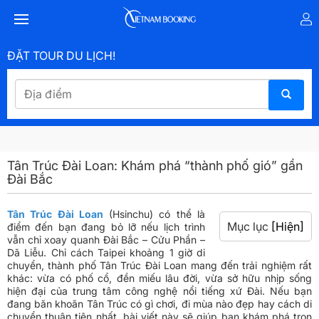
ĐẶT TOUR DU LỊCH!
Tân Trúc Đài Loan: Khám phá “thành phố gió” gần
Đài Bắc
Tân Trúc Đài Loan
(Hsinchu) có thể là
Mục lục
[Hiện]
điểm đến bạn đang bỏ lỡ nếu lịch trình
vẫn chỉ xoay quanh Đài Bắc – Cửu Phần –
Dã Liễu. Chỉ cách Taipei khoảng 1 giờ di
chuyển, thành phố Tân Trúc Đài Loan mang đến trải nghiệm rất
khác: vừa có phố cổ, đền miếu lâu đời, vừa sở hữu nhịp sống
hiện đại của trung tâm công nghệ nổi tiếng xứ Đài. Nếu bạn
đang băn khoăn Tân Trúc có gì chơi, đi mùa nào đẹp hay cách di
chuyển thuận tiện nhất, bài viết này sẽ giúp bạn khám phá trọn