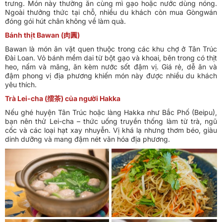
trưng. Món này thường ăn cùng mì gạo hoặc nước dùng nóng.
Ngoài thưởng thức tại chỗ, nhiều du khách còn mua Gòngwán
đóng gói hút chân không về làm quà.
Bánh thịt Bawan (肉圓)
Bawan là món ăn vặt quen thuộc trong các khu chợ ở Tân Trúc
Đài Loan. Vỏ bánh mềm dai từ bột gạo và khoai, bên trong có thịt
heo, nấm và măng, ăn kèm nước sốt đậm vị. Giá rẻ, dễ ăn và
đậm phong vị địa phương khiến món này được nhiều du khách
yêu thích.
Trà Lei-cha (擂茶) của người Hakka
Nếu ghé huyện Tân Trúc hoặc làng Hakka như Bắc Phố (Beipu),
bạn nên thử Lei-cha – thức uống truyền thống làm từ trà, ngũ
cốc và các loại hạt xay nhuyễn. Vị khá lạ nhưng thơm béo, giàu
dinh dưỡng và mang đậm nét văn hóa địa phương.