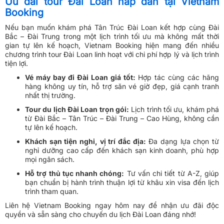
Hành trình khám phá Tân Trúc đầy trải nghiệm. (Nguồn: Internet)
Ưu đãi tour Đài Loan hấp dẫn tại Vietnam
Booking
Nếu bạn muốn khám phá Tân Trúc Đài Loan kết hợp cùng Đài
Bắc – Đài Trung trong một lịch trình tối ưu mà không mất thời
gian tự lên kế hoạch, Vietnam Booking hiện mang đến nhiều
chương trình tour Đài Loan linh hoạt với chi phí hợp lý và lịch trình
tiện lợi.
Vé máy bay đi Đài Loan giá tốt:
Hợp tác cùng các hãng
hàng không uy tín, hỗ trợ săn vé giờ đẹp, giá cạnh tranh
nhất thị trường.
Tour du lịch Đài Loan trọn gói:
Lịch trình tối ưu, khám phá
từ Đài Bắc – Tân Trúc – Đài Trung – Cao Hùng, không cần
tự lên kế hoạch.
Khách sạn tiện nghi, vị trí đắc địa:
Đa dạng lựa chọn từ
nghỉ dưỡng cao cấp đến khách sạn kinh doanh, phù hợp
mọi ngân sách.
Hỗ trợ thủ tục nhanh chóng:
Tư vấn chi tiết từ A-Z, giúp
bạn chuẩn bị hành trình thuận lợi từ khâu xin visa đến lịch
trình tham quan.
Liên hệ Vietnam Booking ngay hôm nay để nhận ưu đãi độc