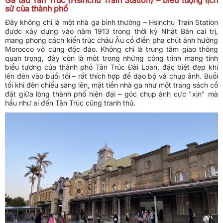
Ga tàu Tân Trúc (Hsinchu Train Station) – biểu tượng lịch
sử của thành phố
Đây không chỉ là một nhà ga bình thường – Hsinchu Train Station
được xây dựng vào năm 1913 trong thời kỳ Nhật Bản cai trị,
mang phong cách kiến trúc châu Âu cổ điển pha chút ảnh hưởng
Morocco vô cùng độc đáo. Không chỉ là trung tâm giao thông
quan trọng, đây còn là một trong những công trình mang tính
biểu tượng của thành phố Tân Trúc Đài Loan, đặc biệt đẹp khi
lên đèn vào buổi tối – rất thích hợp để dạo bộ và chụp ảnh. Buổi
tối khi đèn chiếu sáng lên, mặt tiền nhà ga như một trang sách cổ
đặt giữa lòng thành phố hiện đại – góc chụp ảnh cực "xịn" mà
hầu như ai đến Tân Trúc cũng tranh thủ.