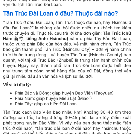
vẹn du lịch Tân Trúc Đài Loan.
Tân Trúc Đài Loan ở đâu? Thuộc đài nào?
“Tân Trúc ở đâu Đài Loan, Tân Trúc thuộc đài nào, hay Hsinchu ở
đâu Đài Loan?” là những câu hỏi được nhiều du khách tìm kiếm
trước chuyến đi. Thực tế, câu trả lời khá đơn giản:
Tân Trúc (chữ
Hán: 新竹, tiếng Anh: Hsinchu)
nằm ở phía Tây Bắc Đài Loan,
thuộc vùng phía Bắc của hòn đảo. Về mặt hành chính, Tân Trúc
bao gồm thành phố Tân Trúc (Hsinchu City) – đơn vị hành chính
trực thuộc trung ương – và huyện Tân Trúc (Hsinchu County) bao
quanh, với thị xã Trúc Bắc (Zhubei) là trung tâm hành chính của
huyện. Ngày nay, thành phố Tân Trúc Đài Loan được biết đến
như trung tâm công nghệ hàng đầu của xứ Đài, đồng thời vẫn
giữ lại nhiều dấu ấn văn hóa và lịch sử lâu đời.
Về vị trí địa lý:
Phía Bắc và Đông: giáp huyện Đào Viên (Taoyuan)
Phía Nam: giáp huyện Miêu Lật (Miaoli)
Phía Tây: giáp eo biển Đài Loan
Tân Trúc cách Đào Viên bao nhiêu km? Khoảng 30–40 km theo
đường cao tốc, tương đương 30–45 phút lái xe tùy điểm xuất
phát trong huyện Đào Viên. Vì vậy, nếu bạn đang thắc mắc “tân
trúc ở đài nào”, “tân trúc đài loan ở đài nào” hay “hsinchu thuộc
đài nào”, có thể hiểu đơn giản rằng nơi đây thuộc khu vực miền