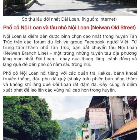
Sở thú lâu đời nhất Đài Loan. (Nguồn: Internet)
Phố cổ Nội Loan và tàu nhỏ Nội Loan (Neiwan Old Street)
Nội Loan là điểm đến được bình chọn cao nhất trong huyện Tân
Trúc trên các forum du lịch và group Facebook người Việt. Từ
trung tâm thành phố Tân Trúc, bạn bắt chuyến tàu Nội Loan
(Neiwan Branch Line) – một trong những tuyến tàu địa phương
lãng mạn nhất Đài Loan – chạy qua thung lũng, cánh đồng và
làng quê để đến phố cổ nằm sâu trong núi.
Phố cổ Nội Loan nổi tiếng với các quán trà Hakka, bánh khoai
truyền thống, đậu phụ dã quỳ (stinky tofu phiên bản nông thôn)
và không khí làng quê Đài Loan rất đậm đà. Đây cũng là điểm
xuất phát để leo lên các vùng núi cao hơn trong huyện.