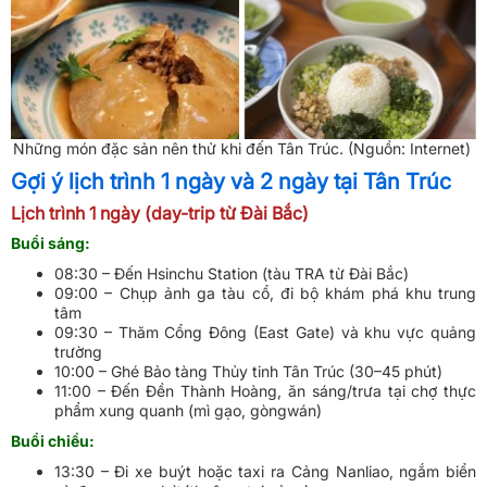
Những món đặc sản nên thử khi đến Tân Trúc. (Nguồn: Internet)
Gợi ý lịch trình 1 ngày và 2 ngày tại Tân Trúc
Lịch trình 1 ngày (day-trip từ Đài Bắc)
Buổi sáng:
08:30 – Đến Hsinchu Station (tàu TRA từ Đài Bắc)
09:00 – Chụp ảnh ga tàu cổ, đi bộ khám phá khu trung
tâm
09:30 – Thăm Cổng Đông (East Gate) và khu vực quảng
trường
10:00 – Ghé Bảo tàng Thủy tinh Tân Trúc (30–45 phút)
11:00 – Đến Đền Thành Hoàng, ăn sáng/trưa tại chợ thực
phẩm xung quanh (mì gạo, gòngwán)
Buổi chiều:
13:30 – Đi xe buýt hoặc taxi ra Cảng Nanliao, ngắm biển