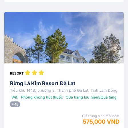
RESORT
Rừng Lá Kim Resort Đà Lạt
Tiểu khu 144B, phường 8, Thành phố Đà Lạt, Tỉnh Lâm Đồng
Wifi
Phòng không hút thuốc
Cửa hàng lưu niệm/Quà tặng
+46
Giá trung bình mỗi đêm
575,000 VND