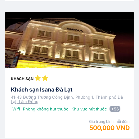
KHÁCH SẠN
Khách sạn Isana Đà Lạt
41-43 Đường Trương Công Định, Phường 1, Thành phố Đà
Lạt, Lâm Đồng
Wifi
Phòng không hút thuốc
Khu vực hút thuốc
+56
Giá trung bình mỗi đêm
500,000 VND