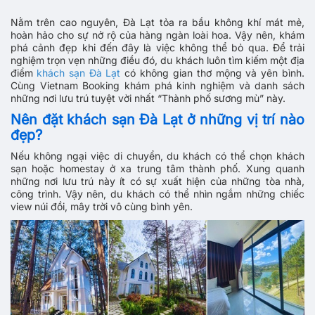
Nằm trên cao nguyên, Đà Lạt tỏa ra bầu không khí mát mẻ,
hoàn hảo cho sự nở rộ của hàng ngàn loài hoa. Vậy nên, khám
phá cảnh đẹp khi đến đây là việc không thể bỏ qua. Để trải
nghiệm trọn vẹn những điều đó, du khách luôn tìm kiếm một địa
điểm
khách sạn Đà Lạt
có không gian thơ mộng và yên bình.
Cùng Vietnam Booking khám phá kinh nghiệm và danh sách
những nơi lưu trú tuyệt vời nhất “Thành phố sương mù” này.
Nên đặt khách sạn Đà Lạt ở những vị trí nào
đẹp?
Nếu không ngại việc di chuyển, du khách có thể chọn khách
sạn hoặc homestay ở xa trung tâm thành phố. Xung quanh
những nơi lưu trú này ít có sự xuất hiện của những tòa nhà,
công trình. Vậy nên, du khách có thể nhìn ngắm những chiếc
view núi đồi, mây trời vô cùng bình yên.