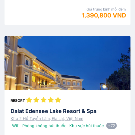
Giá trung bình mỗi đêm
1,390,800 VND
RESORT
Dalat Edensee Lake Resort & Spa
Khu 2 Hồ Tuyền Lâm, Đà Lạt, Việt Nam
Wifi
Phòng không hút thuốc
Khu vực hút thuốc
+72