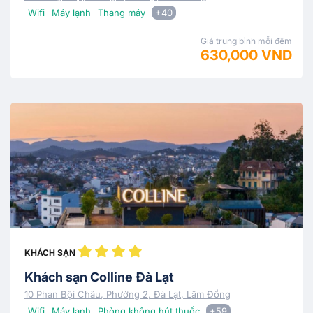
Wifi
Máy lạnh
Thang máy
+40
Giá trung bình mỗi đêm
630,000 VND
KHÁCH SẠN
Khách sạn Colline Đà Lạt
10 Phan Bội Châu, Phường 2, Đà Lạt, Lâm Đồng
Wifi
Máy lạnh
Phòng không hút thuốc
+59