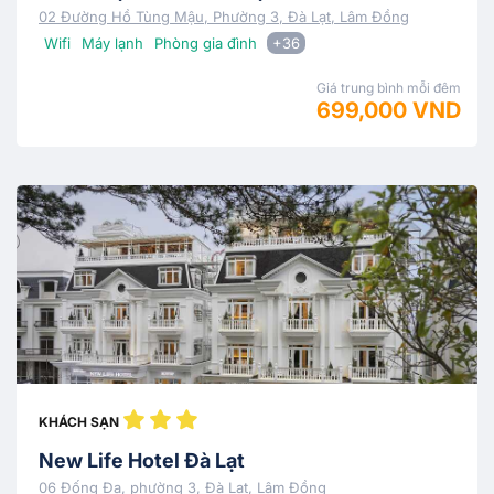
02 Đường Hồ Tùng Mậu, Phường 3, Đà Lạt, Lâm Đồng
Wifi
Máy lạnh
Phòng gia đình
+36
Giá trung bình mỗi đêm
699,000 VND
KHÁCH SẠN
New Life Hotel Đà Lạt
06 Đống Đa, phường 3, Đà Lạt, Lâm Đồng