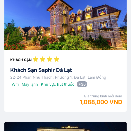
KHÁCH SẠN
Khách Sạn Saphir Đà Lạt
22-24 Phan Như Thạch, Phường 1, Đà Lạt, Lâm Đồng
Wifi
Máy lạnh
Khu vực hút thuốc
+30
Giá trung bình mỗi đêm
1,088,000 VND