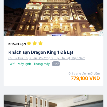
KHÁCH SẠN
Khách sạn Dragon King 1 Đà Lạt
65-67 Bùi Thị Xuân, Phường 2, Tp. Đà Lạt, Việt Nam
Wifi
Máy lạnh
Thang máy
+27
Giá trung bình mỗi đêm
779,100 VND