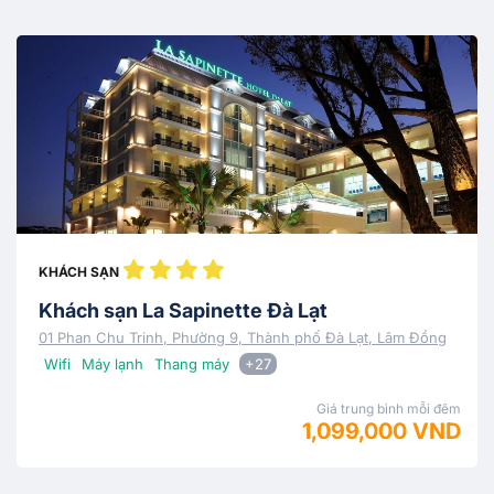
KHÁCH SẠN
Khách sạn La Sapinette Đà Lạt
01 Phan Chu Trinh, Phường 9, Thành phố Đà Lạt, Lâm Đồng
Wifi
Máy lạnh
Thang máy
+27
Giá trung bình mỗi đêm
1,099,000 VND