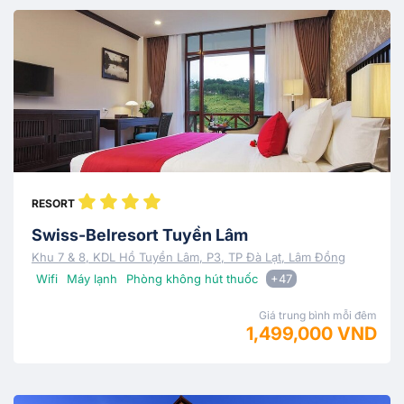
RESORT
Swiss-Belresort Tuyền Lâm
Khu 7 & 8, KDL Hồ Tuyền Lâm, P3, TP Đà Lạt, Lâm Đồng
Wifi
Máy lạnh
Phòng không hút thuốc
+47
Giá trung bình mỗi đêm
1,499,000 VND