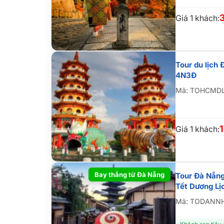
Giá 1 khách:
Tour du lịch 
4N3Đ
Mã: TOHCMD
Giá 1 khách:
Bay thẳng từ Đà Nẵng
Tour Đà Nẵng
Tết Dương Lị
Mã: TODANN