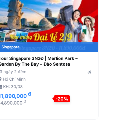
Singapore
Indonesia
Tour Singapore 3N2Đ | Merlion Park –
Tour Bali
Garden By The Bay – Đảo Sentosa
phá thiên 
3 ngày 2 đêm
4 ngày 3 
Hồ Chí Minh
Hồ Chí M
KH: 30/08
KH: 30/0
đ
11,890,000
15,490
-20%
đ
14,890,000
19,370,0