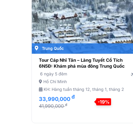
Trung Quốc
Tour Cáp Nhĩ Tân – Làng Tuyết Cổ Tích
6N5Đ: Khám phá mùa đông Trung Quốc
6 ngày 5 đêm
Hồ Chí Minh
KH: Hàng tuần tháng 12, tháng 1, tháng 2
đ
33,990,000
-19%
đ
41,990,000