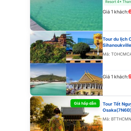
Resort 4* Than
Giá 1 khách:
Tour du lịch
Sihanoukvill
Mã: TOHCMC
Giá 1 khách:
Giá hấp dẫn
Tour Tết Nguyên Đán Nh
Osaka(7N6Đ
Mã: BTTHCM