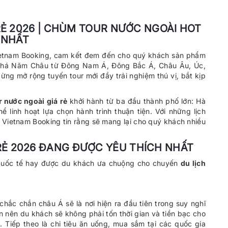
RẺ 2026 | CHÙM TOUR NƯỚC NGOÀI HOT
NHẤT
etnam Booking, cam kết đem đến cho quý khách sản phẩm
m phá Năm Châu từ Đông Nam Á, Đông Bắc Á, Châu Âu, Úc,
ng mở rộng tuyến tour mới đầy trải nghiệm thú vị, bắt kịp
r nước ngoài giá rẻ
khởi hành từ ba đầu thành phố lớn: Hà
 linh hoạt lựa chọn hành trình thuận tiện. Với những lịch
g, Vietnam Booking tin rằng sẽ mang lại cho quý khách nhiều
RẺ 2026 ĐANG ĐƯỢC YÊU THÍCH NHẤT
quốc tế hay được du khách ưa chuộng cho chuyến
du lịch
 chắc chắn châu Á sẽ là nơi hiện ra đầu tiên trong suy nghĩ
ần nên du khách sẽ không phải tốn thời gian và tiền bạc cho
 Tiếp theo là chi tiêu ăn uống, mua sắm tại các quốc gia