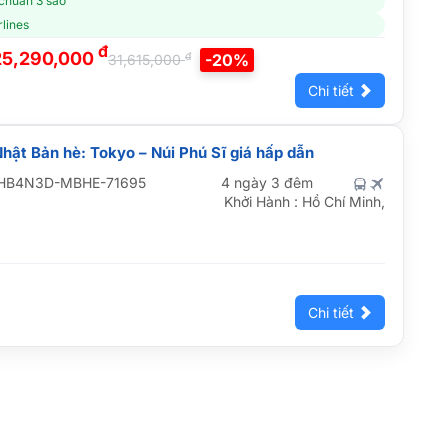
 chuẩn 3 sao
lines
đ
25,290,000
đ
-20%
31,615,000
Chi tiết
Nhật Bản hè: Tokyo – Núi Phú Sĩ giá hấp dẫn
HB4N3D-MBHE-71695
4 ngày 3 đêm
Khởi Hành : Hồ Chí Minh,
Chi tiết