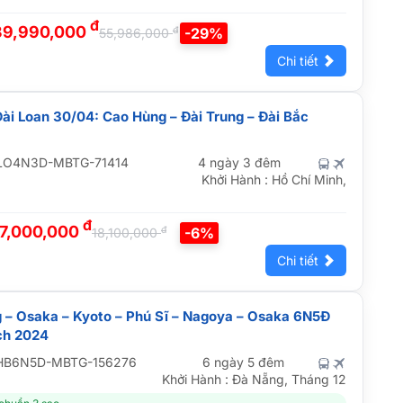
đ
39,990,000
đ
-29%
55,986,000
Chi tiết
Đài Loan 30/04: Cao Hùng – Đài Trung – Đài Bắc
LO4N3D-MBTG-71414
4 ngày 3 đêm
Khởi Hành : Hồ Chí Minh,
đ
17,000,000
đ
-6%
18,100,000
Chi tiết
 – Osaka – Kyoto – Phú Sĩ – Nagoya – Osaka 6N5Đ
ch 2024
HB6N5D-MBTG-156276
6 ngày 5 đêm
Khởi Hành : Đà Nẵng, Tháng 12