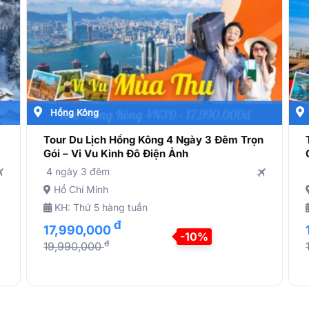
Hồng Kông
Tour Du Lịch Hồng Kông 4 Ngày 3 Đêm Trọn
Gói – Vi Vu Kinh Đô Điện Ảnh
4 ngày 3 đêm
Hồ Chí Minh
KH: Thứ 5 hàng tuần
đ
17,990,000
-10%
đ
19,990,000