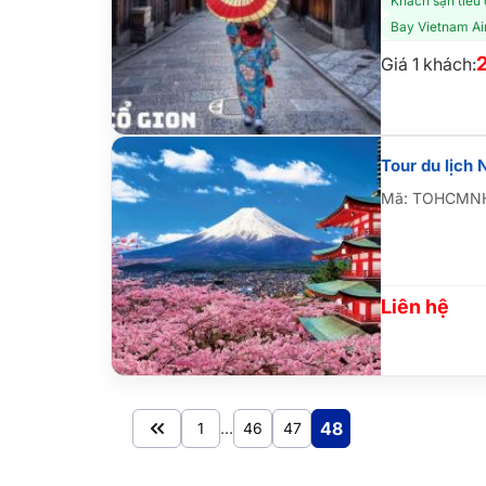
Khách sạn tiêu
Bay Vietnam Air
Giá 1 khách:
Tour du lịch 
Mã: TOHCMN
Liên hệ
48
1
…
46
47