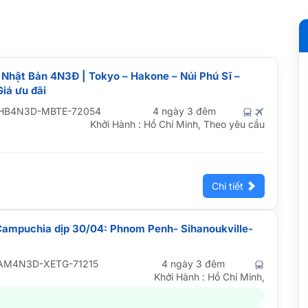
 Nhật Bản 4N3Đ | Tokyo – Hakone – Núi Phú Sĩ –
iá ưu đãi
HB4N3D-MBTE-72054
4 ngày 3 đêm
Khởi Hành : Hồ Chí Minh, Theo yêu cầu
Chi tiết
 Campuchia dịp 30/04: Phnom Penh- Sihanoukville-
AM4N3D-XETG-71215
4 ngày 3 đêm
Khởi Hành : Hồ Chí Minh,