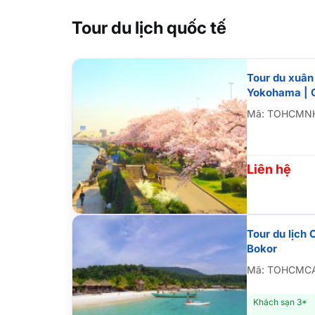
Tour du lịch quốc tế
Tour du xuân
Yokohama | G
Mã: TOHCMN
Liên hệ
Tour du lịch
Bokor
Mã: TOHCMC
Khách sạn 3*