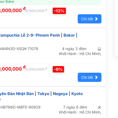
sur Bokor
đ
6,000,000
đ
-13%
6,900,000
Chi tiết
 Campuchia Lễ 2-9: Phnom Penh | Bokor |
e
AM4N3D-XEQK-71079
4 ngày 3 đêm
Khởi Hành : Hồ Chí Minh,
đ
9,000,000
đ
-9%
9,900,000
Chi tiết
ật Bản | Tokyo | Nagoya | Kyoto
)
NHB7N6D-MBTE-90929
7 ngày 6 đêm
Khởi Hành : Hồ Chí Minh,