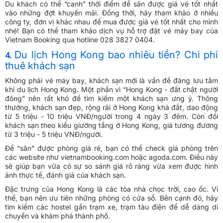
Du khách có thể “canh” thời điểm để săn được giá vé tốt nhất
vào những đợt khuyến mãi. Đồng thời, hãy tham khảo ở nhiều
công ty, đơn vị khác nhau để mua được giá vé tốt nhất cho mình
nhé! Bạn có thể tham khảo dịch vụ hỗ trợ đặt vé máy bay của
Vietnam Booking qua hotline 028 3827 0404.
Du lịch Hong Kong bao nhiêu tiền? Chi phí
4.
thuê khách sạn
Không phải vé máy bay, khách sạn mới là vấn đề đáng lưu tâm
khi du lịch Hong Kong. Một phần vì “Hong Kong - đất chật người
đông” nên rất khó để tìm kiếm một khách sạn ưng ý. Thông
thường, khách sạn đẹp, rộng rãi ở Hong Kong khá đắt, dao động
từ 5 triệu - 10 triệu VNĐ/người trong 4 ngày 3 đêm. Còn đối
khách sạn theo kiểu giường tầng ở Hong Kong, giá tương đương
từ 3 triệu - 5 triệu VNĐ/người.
Để “săn” được phòng giá rẻ, bạn có thể check giá phòng trên
các website như vietnambooking.com hoặc agoda.com. Điều này
sẽ giúp bạn vừa có sự so sánh giá rõ ràng vừa xem được hình
ảnh thực tế, đánh giá của khách sạn.
Đặc trưng của Hong Kong là các tòa nhà chọc trời, cao ốc. Vì
thế, bạn nên ưu tiên những phòng có cửa sổ. Bên cạnh đó, hãy
tìm kiếm các hostel gần trạm xe, trạm tàu điện để dễ dàng di
chuyển và khám phá thành phố.