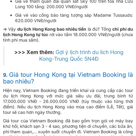
Giá vé tham quan đài quan sát Sky 100 trên tòa nhà Cửu
Long 100 tầng: 200.000 VNĐ/người
Giá vé vào cổng bảo tàng tượng sáp Madame Tussauds:
620.000 VNĐ/người
=> Vậy
du lịch Hong Kong bao nhiêu tiền
là đủ? Tổng
chi phí du
lịch Hong Kong
tự túc
rơi vào tầm 18.000.000 VNĐ/người (chưa
tính phí mua sắm).
>>> Xem thêm:
Gợi ý lịch trình du lich Hong
Kong-Trung Quốc 5N4Đ
Giá tour Hong Kong tại Vietnam Booking là
9.
bao nhiêu?
Hiện nay, Vietnam Booking đang triển khai và cung cấp các tour
du lịch Hong Kong với mức giá siêu ưu đãi, trung bình từ
17.000.000 VNĐ - 26.000.000 VNĐ (tùy thuộc vào từng thời
điểm). Nếu du lịch Hong Kong vào mùa cao điểm (Lễ, Tết), giá
tour sẽ cao hơn ngày thường.
Giá tour của Vietnam Booking đã bao gồm trọn gói vé máy bay
khứ hồi, khách sạn 3 - 4 sao, phương tiện di chuyển, các bữa ăn,
phí tham quan,... xuyên suốt chuyến đi. Vietnam Booking là công