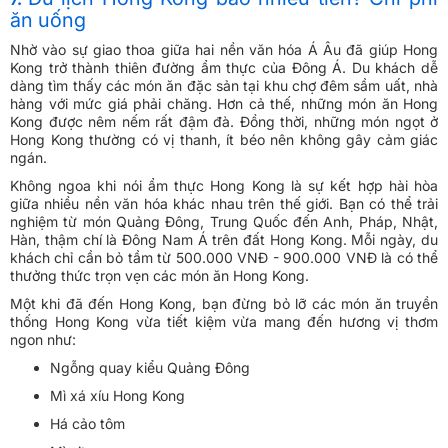
ăn uống
Nhờ vào sự giao thoa giữa hai nền văn hóa Á Âu đã giúp Hong
Kong trở thành thiên đường ẩm thực của Đông Á. Du khách dễ
dàng tìm thấy các món ăn đặc sản tại khu chợ đêm sầm uất, nhà
hàng với mức giá phải chăng. Hơn cả thế, những món ăn Hong
Kong được nêm nếm rất đậm đà. Đồng thời, những món ngọt ở
Hong Kong thường có vị thanh, ít béo nên không gây cảm giác
ngán.
Không ngoa khi nói ẩm thực Hong Kong là sự kết hợp hài hòa
giữa nhiều nền văn hóa khác nhau trên thế giới. Bạn có thể trải
nghiệm từ món Quảng Đông, Trung Quốc đến Anh, Pháp, Nhật,
Hàn, thậm chí là Đông Nam Á trên đất Hong Kong. Mỗi ngày, du
khách chỉ cần bỏ tầm từ 500.000 VNĐ - 900.000 VNĐ là có thể
thưởng thức trọn vẹn các món ăn Hong Kong.
Một khi đã đến Hong Kong, bạn đừng bỏ lỡ các món ăn truyền
thống Hong Kong vừa tiết kiệm vừa mang đến hương vị thơm
ngon như:
Ngỗng quay kiểu Quảng Đông
Mì xá xíu Hong Kong
Há cảo tôm