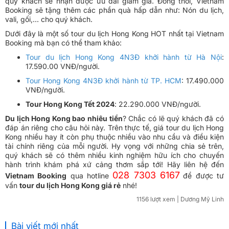
quý khách sẽ nhận được ưu đãi giảm giá. Đồng thời, Vietnam
Booking sẽ tặng thêm các phần quà hấp dẫn như: Nón du lịch,
vali, gối,... cho quý khách.
Dưới đây là một số tour du lịch Hong Kong HOT nhất tại Vietnam
Booking mà bạn có thể tham khảo:
Tour du lịch Hong Kong 4N3Đ khởi hành từ Hà Nội
:
17.590.00 VNĐ/người.
Tour Hong Kong 4N3Đ khởi hành từ TP. HCM
: 17.490.000
VNĐ/người.
Tour Hong Kong Tết 2024
: 22.290.000 VNĐ/người.
Du lịch Hong Kong bao nhiêu tiền
? Chắc có lẽ quý khách đã có
đáp án riêng cho câu hỏi này. Trên thực tế, giá tour du lịch Hong
Kong nhiều hay ít còn phụ thuộc nhiều vào nhu cầu và điều kiện
tài chính riêng của mỗi người. Hy vọng với những chia sẻ trên,
quý khách sẽ có thêm nhiều kinh nghiệm hữu ích cho chuyến
hành trình khám phá xứ cảng thơm sắp tới! Hãy liên hệ đến
028 7303 6167
Vietnam Booking
qua hotline
để được tư
vấn
tour du lịch Hong Kong giá rẻ
nhé!
1156 lượt xem
| Dương Mỹ Linh
Bài viết mới nhất