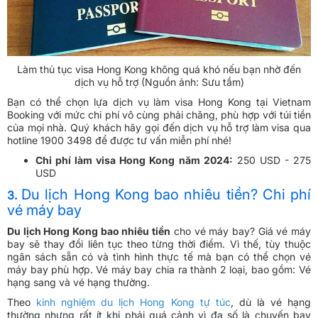
Làm thủ tục visa Hong Kong không quá khó nếu bạn nhờ đến
dịch vụ hỗ trợ (Nguồn ảnh: Sưu tầm)
Bạn có thể chọn lựa dịch vụ làm visa Hong Kong tại Vietnam
Booking với mức chi phí vô cùng phải chăng, phù hợp với túi tiền
của mọi nhà. Quý khách hãy gọi đến dịch vụ hỗ trợ làm visa qua
hotline 1900 3498 để được tư vấn miễn phí nhé!
Chi phí làm visa Hong Kong năm 2024:
250 USD - 275
USD
Du lịch Hong Kong bao nhiêu tiền? Chi phí
3.
vé máy bay
Du lịch Hong Kong bao nhiêu tiền
cho vé máy bay? Giá vé máy
bay sẽ thay đổi liên tục theo từng thời điểm. Vì thế, tùy thuộc
ngân sách sẵn có và tình hình thực tế mà bạn có thể chọn vé
máy bay phù hợp. Vé máy bay chia ra thành 2 loại, bao gồm: Vé
hạng sang và vé hạng thường.
Theo
kinh nghiệm du lịch Hong Kong tự túc
, dù là vé hạng
thường nhưng rất ít khi phải quá cảnh vì đa số là chuyến bay