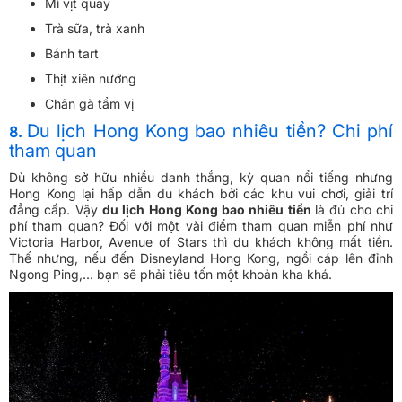
Mì vịt quay
Trà sữa, trà xanh
Bánh tart
Thịt xiên nướng
Chân gà tẩm vị
Du lịch Hong Kong bao nhiêu tiền? Chi phí
8.
tham quan
Dù không sở hữu nhiều danh thắng, kỳ quan nổi tiếng nhưng
Hong Kong lại hấp dẫn du khách bởi các khu vui chơi, giải trí
đẳng cấp. Vậy
du lịch Hong Kong bao nhiêu tiền
là đủ cho chi
phí tham quan? Đối với một vài điểm tham quan miễn phí như
Victoria Harbor, Avenue of Stars thì du khách không mất tiền.
Thế nhưng, nếu đến Disneyland Hong Kong, ngồi cáp lên đỉnh
Ngong Ping,... bạn sẽ phải tiêu tốn một khoản kha khá.