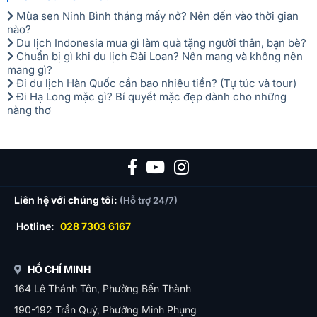
Mùa sen Ninh Bình tháng mấy nở? Nên đến vào thời gian
nào?
Du lịch Indonesia mua gì làm quà tặng người thân, bạn bè?
Chuẩn bị gì khi du lịch Đài Loan? Nên mang và không nên
mang gì?
Đi du lịch Hàn Quốc cần bao nhiêu tiền? (Tự túc và tour)
Đi Hạ Long mặc gì? Bí quyết mặc đẹp dành cho những
nàng thơ
Liên hệ với chúng tôi:
(Hỗ trợ 24/7)
Hotline:
028 7303 6167
HỒ CHÍ MINH
164 Lê Thánh Tôn, Phường Bến Thành
190-192 Trần Quý, Phường Minh Phụng