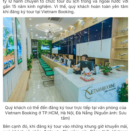
ty lữ hành chuyên tổ chức tour du lịch trong và ngoài nước với
gần 15 năm kinh nghiệm. Vì thế, quý khách hoàn toàn yên tâm
khi đăng ký tour tại Vietnam Booking.
Quý khách có thể đến đăng ký tour trực tiếp tại văn phòng của
Vietnam Booking ở TP.HCM, Hà Nội, Đà Nẵng (Nguồn ảnh: Sưu
tầm)
Bên cạnh đó, khi đăng ký tour vào những khung giờ khuyến mãi,