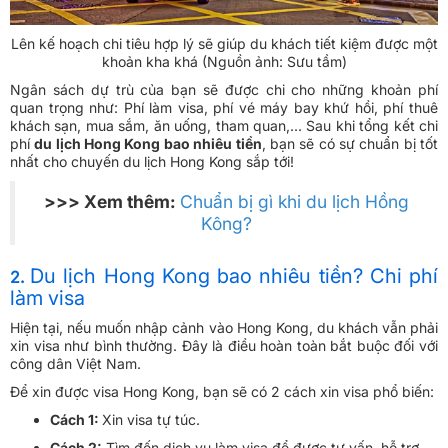
Lên kế hoạch chi tiêu hợp lý sẽ giúp du khách tiết kiệm được một
khoản kha khá (Nguồn ảnh: Sưu tầm)
Ngân sách dự trù của bạn sẽ được chi cho những khoản phí
quan trọng như: Phí làm visa, phí vé máy bay khứ hồi, phí thuê
khách sạn, mua sắm, ăn uống, tham quan,... Sau khi tổng kết chi
phí
du lịch Hong Kong bao nhiêu tiền
, bạn sẽ có sự chuẩn bị tốt
nhất cho chuyến du lịch Hong Kong sắp tới!
>>> Xem thêm:
Chuẩn bị gì khi du lịch Hồng
Kông?
Du lịch Hong Kong bao nhiêu tiền? Chi phí
2.
làm visa
Hiện tại, nếu muốn nhập cảnh vào Hong Kong, du khách vẫn phải
xin visa như bình thường. Đây là điều hoàn toàn bắt buộc đối với
công dân Việt Nam.
Để xin được visa Hong Kong, bạn sẽ có 2 cách xin visa phổ biến:
Cách 1:
Xin visa tự túc.
Cách 2:
Tìm đến dịch vụ làm visa để được tư vấn, hỗ trợ.