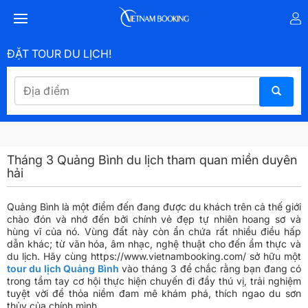
ĐẶT TOUR DU LỊCH!
Tháng 3 Quảng Bình du lịch tham quan miền duyên
hải
Quảng Bình là một điểm đến đang được du khách trên cả thế giới
chào đón và nhớ đến bởi chính vẻ đẹp tự nhiên hoang sơ và
hùng vĩ của nó. Vùng đất này còn ẩn chứa rất nhiều điều hấp
dẫn khác; từ văn hóa, âm nhạc, nghệ thuật cho đến ẩm thực và
du lịch. Hãy cùng https://www.vietnambooking.com/ sở hữu một
tour du lịch Quảng Bình
vào tháng 3 để chắc rằng bạn đang có
trong tầm tay cơ hội thực hiện chuyến đi đầy thú vị, trải nghiệm
tuyệt vời để thỏa niềm đam mê khám phá, thích ngao du sơn
thủy của chính mình.