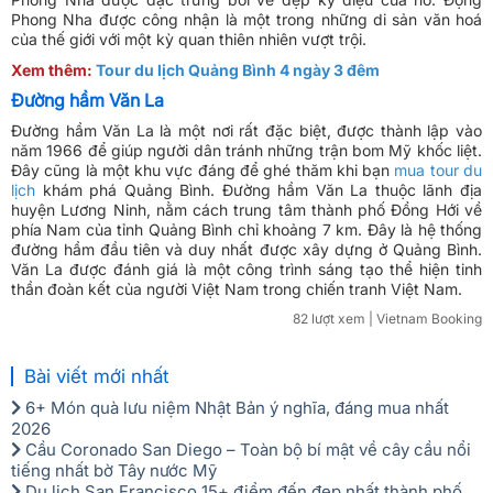
Phong Nha được công nhận là một trong những di sản văn hoá
của thế giới với một kỳ quan thiên nhiên vượt trội.
Xem thêm:
Tour du lịch Quảng Bình 4 ngày 3 đêm
Đường hầm Văn La
Đường hầm Văn La là một nơi rất đặc biệt, được thành lập vào
năm 1966 để giúp người dân tránh những trận bom Mỹ khốc liệt.
Đây cũng là một khu vực đáng để ghé thăm khi bạn
mua tour du
lịch
khám phá Quảng Bình. Đường hầm Văn La thuộc lãnh địa
huyện Lương Ninh, nằm cách trung tâm thành phố Đồng Hới về
phía Nam của tỉnh Quảng Bình chỉ khoảng 7 km. Đây là hệ thống
đường hầm đầu tiên và duy nhất được xây dựng ở Quảng Bình.
Văn La được đánh giá là một công trình sáng tạo thể hiện tinh
thần đoàn kết của người Việt Nam trong chiến tranh Việt Nam.
82 lượt xem
| Vietnam Booking
Bài viết mới nhất
6+ Món quà lưu niệm Nhật Bản ý nghĩa, đáng mua nhất
2026
Cầu Coronado San Diego – Toàn bộ bí mật về cây cầu nổi
tiếng nhất bờ Tây nước Mỹ
Du lịch San Francisco 15+ điểm đến đẹp nhất thành phố