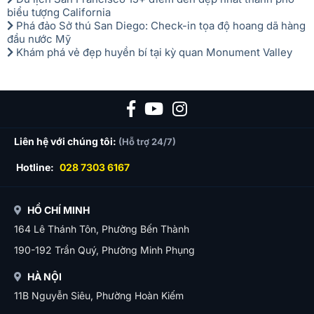
biểu tượng California
Phá đảo Sở thú San Diego: Check-in tọa độ hoang dã hàng
đầu nước Mỹ
Khám phá vẻ đẹp huyền bí tại kỳ quan Monument Valley
Liên hệ với chúng tôi:
(Hỗ trợ 24/7)
Hotline:
028 7303 6167
HỒ CHÍ MINH
164 Lê Thánh Tôn, Phường Bến Thành
190-192 Trần Quý, Phường Minh Phụng
HÀ NỘI
11B Nguyễn Siêu, Phường Hoàn Kiếm