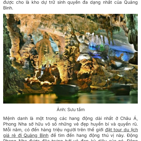
được cho là kho dự trữ sinh quyển đa dạng nhất của Quảng
Bình.
Ảnh: Sưu tầm
Mệnh danh là một trong các hang động dài nhất ở Châu Á,
Phong Nha sở hữu vô số những vẻ đẹp huyền bí và quyến rũ.
Mỗi năm, có đến hàng triệu người trên thế giới
đặt tour du lịch
giá rẻ đi Quảng Bình
để tìm đến hang động thú vị này. Động
Phong Nha được đặc trưng bởi vẻ đẹp kỳ diệu của nó. Động