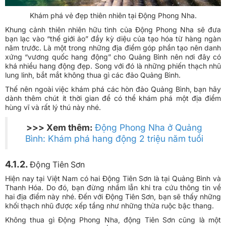
Khám phá vẻ đẹp thiên nhiên tại Động Phong Nha.
Khung cảnh thiên nhiên hữu tình của Động Phong Nha sẽ đưa
bạn lạc vào “thế giới ảo” đầy kỳ diệu của tạo hóa từ hàng ngàn
năm trước. Là một trong những địa điểm góp phần tạo nên danh
xứng “vương quốc hang động” cho Quảng Bình nên nơi đây có
khá nhiều hang động đẹp. Song với đó là những phiến thạch nhũ
lung linh, bắt mắt không thua gì các đảo Quảng Bình.
Thế nên ngoài việc khám phá các hòn đảo Quảng Bình, bạn hãy
dành thêm chút ít thời gian để có thể khám phá một địa điểm
hùng vĩ và rất lý thú này nhé.
>>> Xem thêm:
Động Phong Nha ở Quảng
Bình: Khám phá hang động 2 triệu năm tuổi
4.1.2.
Động Tiên Sơn
Hiện nay tại Việt Nam có hai Động Tiên Sơn là tại Quảng Bình và
Thanh Hóa. Do đó, bạn đừng nhầm lẫn khi tra cứu thông tin về
hai địa điểm này nhé. Đến với Động Tiên Sơn, bạn sẽ thấy những
khối thạch nhũ được xếp tầng như những thửa ruộc bậc thang.
Không thua gì Động Phong Nha, động Tiên Sơn cũng là một