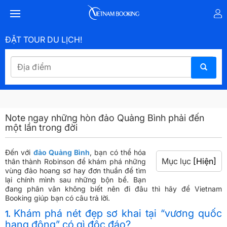
ĐẶT TOUR DU LỊCH!
Note ngay những hòn đảo Quảng Bình phải đến
một lần trong đời
Đến với
đảo Quảng Bình
, bạn có thể hóa
Mục lục
[Hiện]
thân thành Robinson để khám phá những
vùng đảo hoang sơ hay đơn thuần để tìm
lại chính mình sau những bộn bề. Bạn
đang phân vân không biết nên đi đâu thì hãy để Vietnam
Booking giúp bạn có câu trả lời.
Khám phá nét đẹp sơ khai tại “vương quốc
1.
hang động” có gì độc đáo?