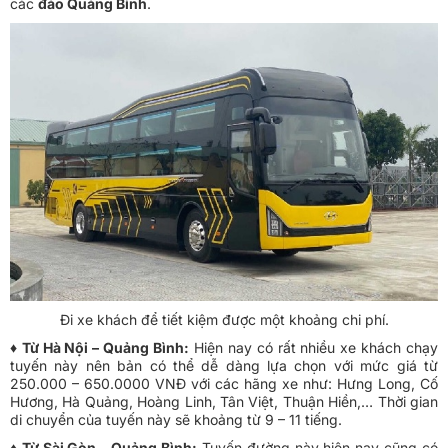
các
đảo Quảng Bình
.
Đi xe khách để tiết kiệm được một khoảng chi phí.
♦ Từ Hà Nội – Quảng Bình:
Hiện nay có rất nhiều xe khách chạy
tuyến này nên bản có thể dễ dàng lựa chọn với mức giá từ
250.000 – 650.0000 VNĐ với các hãng xe như: Hưng Long, Cố
Hương, Hà Quảng, Hoàng Linh, Tân Việt, Thuận Hiền,… Thời gian
di chuyển của tuyến này sẽ khoảng từ 9 – 11 tiếng.
♦ Từ Sài Gòn – Quảng Bình:
Tuyến đường này hiện nay cũng có