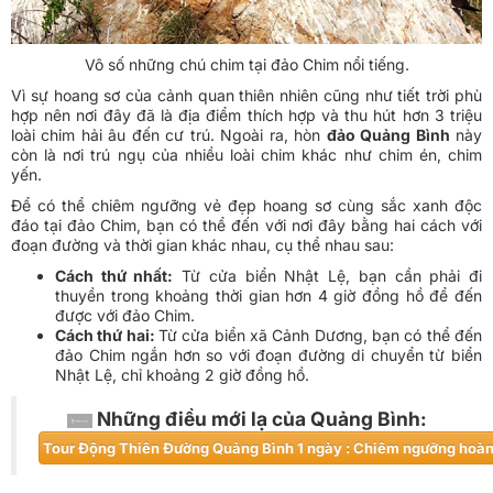
Vô số những chú chim tại đảo Chim nổi tiếng.
Vì sự hoang sơ của cảnh quan thiên nhiên cũng như tiết trời phù
hợp nên nơi đây đã là địa điểm thích hợp và thu hút hơn 3 triệu
loài chim hải âu đến cư trú. Ngoài ra, hòn
đảo Quảng Bình
này
còn là nơi trú ngụ của nhiều loài chim khác như chim én, chim
yến.
Để có thể chiêm ngưỡng vẻ đẹp hoang sơ cùng sắc xanh độc
đáo tại đảo Chim, bạn có thể đến với nơi đây bằng hai cách với
đoạn đường và thời gian khác nhau, cụ thể nhau sau:
Cách thứ nhất:
Từ cửa biển Nhật Lệ, bạn cần phải đi
thuyền trong khoảng thời gian hơn 4 giờ đồng hồ để đến
được với đảo Chim.
Cách thứ hai:
Từ cửa biển xã Cảnh Dương, bạn có thể đến
đảo Chim ngắn hơn so với đoạn đường di chuyển từ biển
Nhật Lệ, chỉ khoảng 2 giờ đồng hồ.
​Những điều mới lạ của Quảng Bình:
​Tour Động Thiên Đường Quảng Bình 1 ngày : Chiêm ngưỡng hoàn