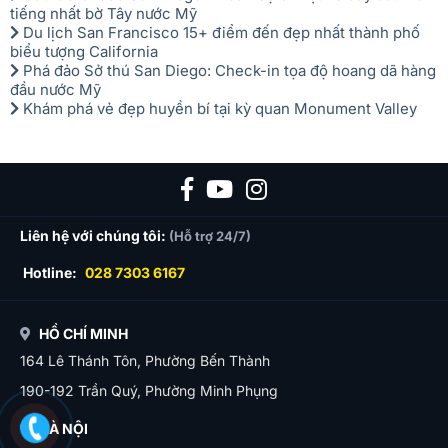
tiếng nhất bờ Tây nước Mỹ
Du lịch San Francisco 15+ điểm đến đẹp nhất thành phố
biểu tượng California
Phá đảo Sở thú San Diego: Check-in tọa độ hoang dã hàng
đầu nước Mỹ
Khám phá vẻ đẹp huyền bí tại kỳ quan Monument Valley
Liên hệ với chúng tôi:
(Hỗ trợ 24/7)
Hotline:
028 7303 6167
HỒ CHÍ MINH
164 Lê Thánh Tôn, Phường Bến Thành
190-192 Trần Quý, Phường Minh Phụng
HÀ NỘI