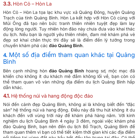
3.3.
Hòn Cỏ – Hòn La
Hòn Cỏ – Hòn La tọa lạc khu vực xã Quảng Đông, huyện Quảng
Trạch của tỉnh Quảng Bình. Hòn La kết hợp với Hòn Cỏ cùng với
Mũi Ông đã tạo nên bức tranh thiên nhiên tuyệt đẹp làm lay
động lòng người. Tuy nhiên hòn đảo này chưa đưa vào khai thác
du lịch. Nếu bạn là người yêu thiên nhiên, đam mê khám phá vẻ
đẹp sơ khai chân thực thì đây sẽ là điểm đến lý tưởng trong
chuyến khám phá các
đảo Quảng Bình
.
Một số địa điểm tham quan khác tại Quảng
4.
Bình
Bên cạnh những hòn
đảo Quảng Bình
hoang sơ, mộc mạc đã
khiến cho không ít du khách mê đắm không lối về, bạn còn có
thể tham quan vô vàn những địa điểm du lịch Quảng Bình hấp
dẫn khác.
4.1.
Hệ thống núi và hang động độc đáo
Nói đến cảnh đẹp Quảng Bình, không ai là không biết đến “đặc
sản” hệ thống núi và hang động. Điều này đã thu hút không ít du
khách đến với vùng trời này để khám phá hàng năm. Với kinh
nghiệm du lịch Quảng Bình 4 ngày 3 đêm, ngoài việc khám phá
đảo Quảng Bình, bạn nên đến du lịch Bố Trạch, Quảng Bình để
tham quan thêm vì bạn có thể tiết kiệm thời gian khi các địa điểm
nổi tiếng tại vùng đất này hầu hết đều tập trung tại đây. Có thể