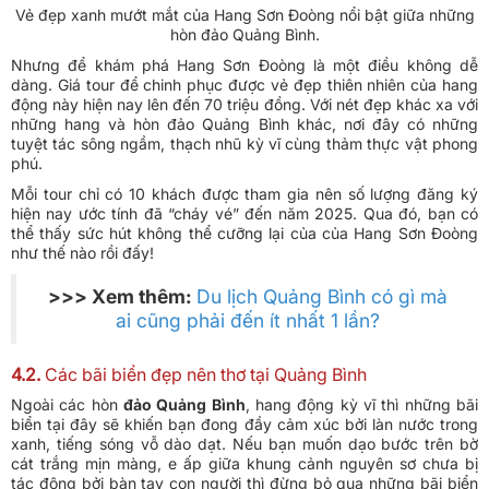
Vẻ đẹp xanh mướt mắt của Hang Sơn Đoòng nổi bật giữa những
hòn đảo Quảng Bình.
Nhưng để khám phá Hang Sơn Đoòng là một điều không dễ
dàng. Giá tour để chinh phục được vẻ đẹp thiên nhiên của hang
động này hiện nay lên đến 70 triệu đồng. Với nét đẹp khác xa với
những hang và hòn đảo Quảng Bình khác, nơi đây có những
tuyệt tác sông ngầm, thạch nhũ kỳ vĩ cùng thảm thực vật phong
phú.
Mỗi tour chỉ có 10 khách được tham gia nên số lượng đăng ký
hiện nay ước tính đã “cháy vé” đến năm 2025. Qua đó, bạn có
thể thấy sức hút không thể cưỡng lại của của Hang Sơn Đoòng
như thế nào rồi đấy!
>>> Xem thêm:
Du lịch Quảng Bình có gì mà
ai cũng phải đến ít nhất 1 lần?
4.2.
Các bãi biển đẹp nên thơ tại Quảng Bình
Ngoài các hòn
đảo Quảng Bình
, hang động kỳ vĩ thì những bãi
biển tại đây sẽ khiến bạn đong đầy cảm xúc bởi làn nước trong
xanh, tiếng sóng vỗ dào dạt. Nếu bạn muốn dạo bước trên bờ
cát trắng mịn màng, e ấp giữa khung cảnh nguyên sơ chưa bị
tác động bởi bàn tay con người thì đừng bỏ qua những bãi biển