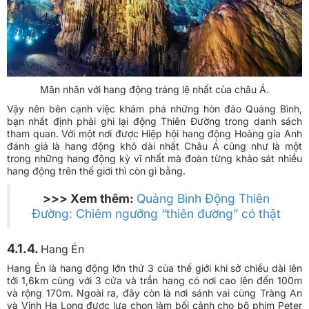
Mãn nhãn với hang động tráng lệ nhất của châu Á.
Vậy nên bên cạnh việc khám phá những hòn đảo Quảng Bình,
bạn nhất định phải ghi lại động Thiên Đường trong danh sách
tham quan. Với một nơi được Hiệp hội hang động Hoàng gia Anh
đánh giá là hang động khô dài nhất Châu Á cũng như là một
trong những hang động kỳ vĩ nhất mà đoàn từng khảo sát nhiều
hang động trên thế giới thì còn gì bằng.
>>> Xem thêm:
Quảng Bình Động Thiên
Đường: Chiêm ngưỡng “thiên đường” có thật
4.1.4.
Hang Én
Hang Én là hang động lớn thứ 3 của thế giới khi sở chiều dài lên
tới 1,6km cùng với 3 cửa và trần hang có nơi cao lên đến 100m
và rộng 170m. Ngoài ra, đây còn là nơi sánh vai cùng Tràng An
và Vịnh Hạ Long được lựa chọn làm bối cảnh cho bộ phim Peter