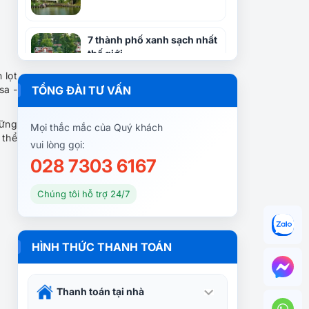
7 thành phố xanh sạch nhất
thế giới
 lọt
sa -
TỔNG ĐÀI TƯ VẤN
Điểm danh những trải
nghiệm 0 đồng ở Singapore
hững
Mọi thắc mắc của Quý khách
 thể
vui lòng gọi:
028 7303 6167
Những điều cần lưu ý cho
chuyến du lịch Singapore
Chúng tôi hỗ trợ 24/7
7 trải nghiệm không mất
HÌNH THỨC THANH TOÁN
tiền khi du lịch Singapore
Thanh toán tại nhà