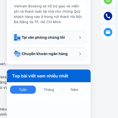
Singapore – Những lý do
khiến bạn nhất định phải
Vietnam Booking sẽ hỗ trợ giao vé miễn
đến
phí và thanh toán tại nhà cho những Quý
khách hàng nào ở trong nội thành Hà Nội,
Đà Nẵng Và TP. Hồ Chí Minh.
Du lịch Singapore có gì thú
vị
Tại văn phòng chúng tôi
Tour Singapore – Malaysia
Chuyển khoản ngân hàng
Tết Âm Lịch 2024 (4N3Đ)
Trọn Gói | Garden by The
uan,
Bay – Malacca – Genting
Top bài viết xem nhiều nhất
Pass
Tour Singapore – Malaysia
hàng
mừng quốc khánh 2/9
ú vị
Johor Malacca Kuala
Tuần
Tháng
Năm
Lumpur 6N5Đ
Tour Singapore 4 Ngày 3
 màu
Đêm: Từ TP HCM Đến Đảo
xinh
Quốc Sư Tử