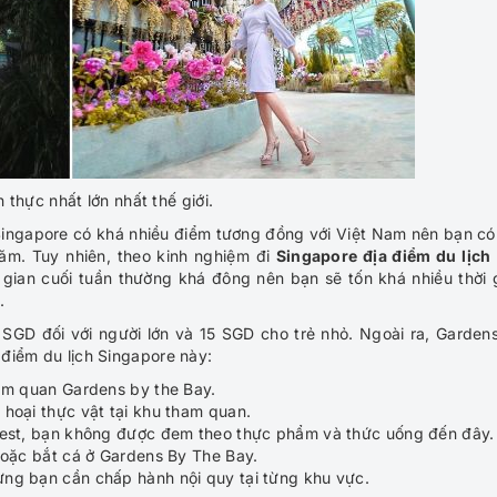
 thực nhất lớn nhất thế giới.
a Singapore có khá nhiều điểm tương đồng với Việt Nam nên bạn có
ăm. Tuy nhiên, theo kinh nghiệm đi
Singapore địa điểm du lịch
 gian cuối tuần thường khá đông nên bạn sẽ tốn khá nhiều thời 
c.
 SGD đối với người lớn và 15 SGD cho trẻ nhỏ. Ngoài ra, Garden
 điểm du lịch Singapore này:
am quan Gardens by the Bay.
hoại thực vật tại khu tham quan.
rest, bạn không được đem theo thực phẩm và thức uống đến đây.
hoặc bắt cá ở Gardens By The Bay.
ng bạn cần chấp hành nội quy tại từng khu vực.