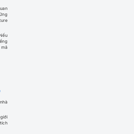
Malaysia 6 ngày 5 đêm –
quan
Hành trình khám phá vùng
hững
đất mới
ture
Tour du lịch Singapore:
Sentosa – Garden by the
 Nếu
Bay 4N3Đ
iếng
t mã
Tour Singapore – Malaysia –
Indonesia từ Đà Nẵng 6N5Đ
| Đảo Sentosa – Đảo Batam –
Malacca – Genting
Tour du lịch Singapore từ
Đà Nẵng 3 ngày 2 đêm
"
 nhà
Trải Nghiệm Malaysia
giới
Singapore 4 Ngày 3 Đêm:
tích
Hành Trình Khám Phá Hai
Quốc Gia