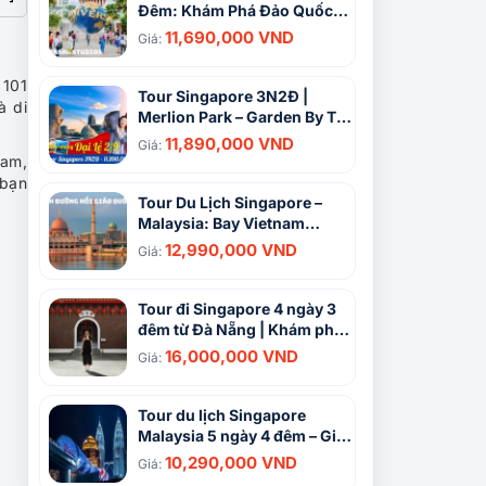
Đêm: Khám Phá Đảo Quốc
Sư Tử Độc Đáo
11,690,000 VND
Giá:
 101
Tour Singapore 3N2Đ |
à di
Merlion Park – Garden By The
Bay – Đảo Sentosa
11,890,000 VND
Giá:
Nam,
 bạn
Tour Du Lịch Singapore –
Malaysia: Bay Vietnam
Airlines 5 Ngày 4 Đêm
12,990,000 VND
Giá:
Tour đi Singapore 4 ngày 3
đêm từ Đà Nẵng | Khám phá
đảo quốc Sư Tử
16,000,000 VND
Giá:
Tour du lịch Singapore
Malaysia 5 ngày 4 đêm – Giá
cực shock, ưu đãi hấp dẫn
10,290,000 VND
Giá: