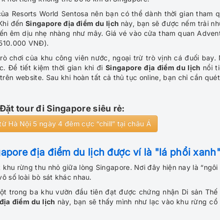
ủa Resorts World Sentosa nên bạn có thể dành thời gian tham 
 Khi đến
Singapore địa điểm du lịch
này, bạn sẽ được nếm trải n
m đến êm dịu nhẹ nhàng như mây. Giá vé vào cửa tham quan Adven
510.000 VNĐ).
 trò chơi của khu công viên nước, ngoại trừ trò vịnh cá đuối bay.
. Để tiết kiệm thời gian khi đi
Singapore địa điểm du lịch
nổi t
rên website. Sau khi hoàn tất cả thủ tục online, bạn chỉ cần qué
​Đặt tour đi Singapore siêu rẻ:
từ Hà Nội 5 ngày 4 đêm cực “chill” tại châu Á
pore địa điểm du lịch được ví là "lá phổi xanh
khu rừng thu nhỏ giữa lòng Singapore. Nơi đây hiện nay là “ngôi
ô số loài bò sát khác nhau.
ột trong ba khu vườn đầu tiên đạt được chứng nhận Di sản Thế 
địa điểm du lịch
này, bạn sẽ thấy mình như lạc vào khu rừng cổ 