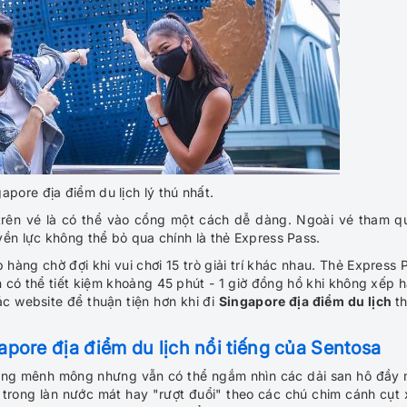
ngapore địa điểm du lịch lý thú nhất.
trên vé là có thể vào cổng một cách dễ dàng. Ngoài vé tham q
yền lực không thể bỏ qua chính là thẻ Express Pass.
hàng chờ đợi khi vui chơi 15 trò giải trí khác nhau. Thẻ Express 
n có thể tiết kiệm khoảng 45 phút - 1 giờ đồng hồ khi không xếp 
c website để thuận tiện hơn khi đi
Singapore địa điểm du lịch
th
pore địa điểm du lịch nổi tiếng của Sentosa
ương mênh mông nhưng vẫn có thể ngắm nhìn các dải san hô đầy
i trong làn nước mát hay "rượt đuổi" theo các chú chim cánh cụt 