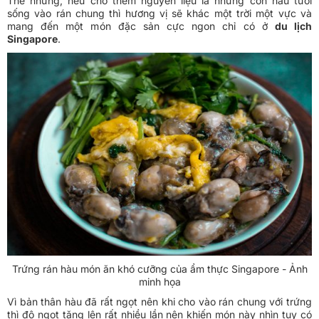
Thế nhưng, nếu cho thêm nguyên liệu là những con hàu tươi
sống vào rán chung thì hương vị sẽ khác một trời một vực và
mang đến một món đặc sản cực ngon chỉ có ở
du lịch
Singapore
.
Trứng rán hàu món ăn khó cưỡng của ẩm thực Singapore - Ảnh
minh họa
Vì bản thân hàu đã rất ngọt nên khi cho vào rán chung với trứng
thì độ ngọt tăng lên rất nhiều lần nên khiến món này nhìn tuy có