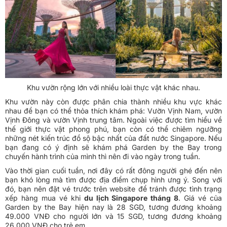
Khu vườn rộng lớn với nhiều loài thực vật khác nhau.
Khu vườn này còn được phân chia thành nhiều khu vực khác
nhau để bạn có thể thỏa thích khám phá: Vườn Vịnh Nam, vườn
Vịnh Đông và vườn Vịnh trung tâm. Ngoài việc được tìm hiểu về
thế giới thực vật phong phú, bạn còn có thể chiêm ngưỡng
những nét kiến trúc đồ sộ bậc nhất của đất nước Singapore. Nếu
bạn đang có ý định sẽ khám phá Garden by the Bay trong
chuyến hành trình của mình thì nên đi vào ngày trong tuần.
Vào thời gian cuối tuần, nơi đây có rất đông người ghé đến nên
bạn khó lòng mà tìm được địa điểm chụp hình ưng ý. Song với
đó, bạn nên đặt vé trước trên website để tránh được tình trạng
xếp hàng mua vé khi
du lịch Singapore tháng 8
. Giá vé của
Garden by the Bay hiện nay là 28 SGD, tương đương khoảng
49.000 VNĐ cho người lớn và 15 SGD, tương đương khoảng
26.000 VNĐ cho trẻ em.