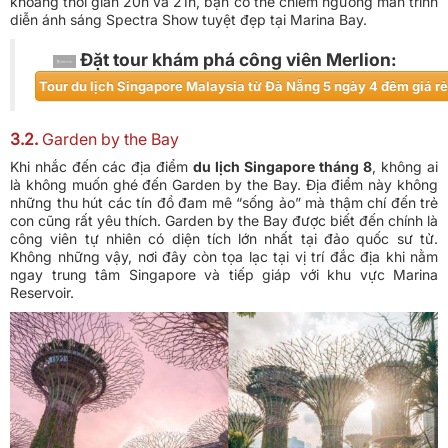
khoảng thời gian 20h và 21h, bạn có thể chiêm ngưỡng màn trình
diễn ánh sáng Spectra Show tuyệt đẹp tại Marina Bay.
​Đặt tour khám phá công viên Merlion:
​Tour du lịch Singapore Malaysia từ Đà Nẵng 5 ngày 4 đêm giá rẻ
3.2.
Garden by the Bay
Khi nhắc đến các địa điểm
du lịch Singapore tháng 8
, không ai
là không muốn ghé đến Garden by the Bay. Địa điểm này không
những thu hút các tín đồ đam mê “sống ảo” mà thậm chí đến trẻ
con cũng rất yêu thích. Garden by the Bay được biết đến chính là
công viên tự nhiên có diện tích lớn nhất tại đảo quốc sư tử.
Không những vậy, nơi đây còn tọa lạc tại vị trí đắc địa khi nằm
ngay trung tâm Singapore và tiếp giáp với khu vực Marina
Reservoir.