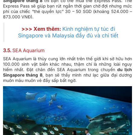
Singapore tháng 8
thì bạn có thể mua thẻ Express Pass. Thẻ
Express Pass sẽ giúp bạn rút ngắn thời gian chờ đợi nhưng mức
phí của chiếc “thẻ quyền lực” 30 – 50 SGD (khoảng 524.000 –
873.000 VNĐ).
>>> Xem thêm:
Kinh nghiệm tự túc đi
Singapore và Malaysia đầy đủ và chi tiết
3.5.
SEA Aquarium
SEA Aquarium là thủy cung lớn nhất trên thế giới khi sở hữu hơn
100.000 sinh vật biển khác nhau, thậm chí là những loài nguy
hiểm nhất. Đặt chân đến SEA Aquarium trong chuyến
du lịch
Singapore tháng 8
, bạn sẽ thấy mình như lạc giữa đại dương
muôn màu muôn vẻ đầy sấp bất ngờ.