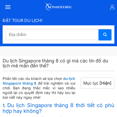
ĐẶT TOUR DU LỊCH!
Du lịch Singapore tháng 8 có gì mà các tín đồ du
lịch mê mẩn đến thế?
Phần lớn các du khách sẽ lựa chọn
du lịch
Mục lục
[Hiện]
Singapore tháng 8
để trải nghiệm và vui
chơi. Bạn đang thắc mắc vì sao nhiều
người lại có quyết định này thì hãy lưu lại
bài viết này ngay nhé!
Du lịch Singapore tháng 8 thời tiết có phù
1.
hợp hay không?