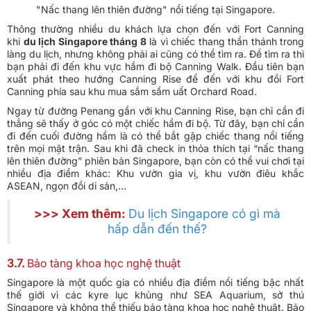
"Nấc thang lên thiên đường" nổi tiếng tại Singapore.
Thông thường nhiều du khách lựa chọn đến với Fort Canning
khi
du lịch Singapore tháng 8
là vì chiếc thang thần thánh trong
làng du lịch, nhưng không phải ai cũng có thể tìm ra. Để tìm ra thì
bạn phải đi đến khu vực hầm đi bộ Canning Walk. Đầu tiên bạn
xuất phát theo hướng Canning Rise để đến với khu đồi Fort
Canning phía sau khu mua sắm sầm uất Orchard Road.
Ngay từ đường Penang gần với khu Canning Rise, bạn chỉ cần đi
thẳng sẽ thấy ở góc có một chiếc hầm đi bộ. Từ đây, bạn chỉ cần
đi đến cuối đường hầm là có thể bắt gặp chiếc thang nổi tiếng
trên mọi mặt trận. Sau khi đã check in thỏa thích tại “nấc thang
lên thiên đường” phiên bản Singapore, bạn còn có thể vui chơi tại
nhiều địa điểm khác: Khu vườn gia vị, khu vườn điêu khắc
ASEAN, ngọn đồi di sản,…
>>> Xem thêm:
Du lịch Singapore có gì mà
hấp dẫn đến thế?
3.7.
Bảo tàng khoa học nghệ thuật
Singapore là một quốc gia có nhiều địa điểm nổi tiếng bậc nhất
thế giới vì các kyre lục khủng như SEA Aquarium, sở thú
Singapore và không thể thiếu bảo tàng khoa học nghệ thuật. Bảo