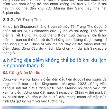
mình vào đám đông để đón nhận không khí tươi vui của lễ hội
này thì có thể đến khu vực Marina Bay Sand hay nhà hát
Esplanade.
2.3.2.
Tết Trung Thu
Khi du lịch Singapore tháng 8 bạn sẽ thấy Tết Trung Thu được tổ
chức tại khu vực Chinatown cực kỳ lớn và sôi động. Thời điểm
diễn ra Tết Trung Thu cuối tháng 8 đến cuối tháng 9. Khi lễ hội
diễn ra, bạn có thể tản bộ dưới những con đường được trang trí
đèn lồng rực rỡ. Chính vì vậy mà nơi đây đã trở thành một địa
điểm được đông đảo du khách lựa chọn khi du lịch Singapore
tháng 8.
Những địa điểm không thể bỏ lỡ khi du lịch
3.
Singapore tháng 8
3.1.
Công Viên Merlion
Công viên Merlion luôn là điểm đến đầu tiên được nhiều người lựa
chọn khi đi tour du lịch Singapore - Malaysia 2023 . Công viên
đang là nơi đặt bức tượng sư tử biển Merlion nổi tiếng và được
xem là biểu tượng của đất nước Singapore. Chính vì thế mà bất
kỳ ai khi đến với đảo quốc sư tử đều mong muốn có một bức
hình lưu giữ kỷ niệm với bức tượng này.