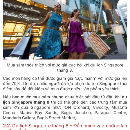
Mua sắm thỏa thích với mức giá cực hời khi du lịch Singapore
tháng 8.
Các món hàng có thể được giảm giá “cực mạnh” với mức giá lên
đến 70%. Do đó, nhiều người đã lựa chọn du lịch Singapore thời
điểm này để tiết kiệm và mua được nhiều sản phẩm yêu thích.
Nếu bạn muốn mua sắm nhưng chưa biết bắt đầu từ đâu khi
du
lịch Singapore tháng 8
thì có thể ghé đến các trung tâm mua
sắm lớn của Singapore như: ION Orchard, Vivocity, Mustafa
Center, Marina Bay Sands, Bugis Junction, Paragon Center,
Mandarin Gallery, Bugis Street Market,..
2.2.
Du lịch Singapore tháng 8 – Đắm mình vào những làn