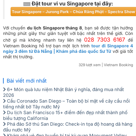
​Đặt tour vi vu Singapore tại đây:
​Tour Singapore – Jurong Park – Chùa Răng Phật – Spectra Sho
Với chuyến
du lịch Singapore tháng 8
, bạn sẽ được tận hưởng
những phút giây thư giãn tuyệt vời bậc nhất trên thế giới. Còn
028 7303 6167
chờ gì mà không nhanh tay liên hệ
để
Vietnam Booking hỗ trợ bạn một lịch trình
tour đi Singapore 4
ngày 3 đêm từ Đà Nẵng | Khám phá đảo quốc Sư Tử
với giá tốt
nhất thị trường.
329 lượt xem
| Vietnam Booking
Bài viết mới nhất
6+ Món quà lưu niệm Nhật Bản ý nghĩa, đáng mua nhất
2026
Cầu Coronado San Diego – Toàn bộ bí mật về cây cầu nổi
tiếng nhất bờ Tây nước Mỹ
Du lịch San Francisco 15+ điểm đến đẹp nhất thành phố
biểu tượng California
Phá đảo Sở thú San Diego: Check-in tọa độ hoang dã hàng
đầu nước Mỹ
Khám phá vẻ đẹp huyền bí tại kỳ quan Monument Valley