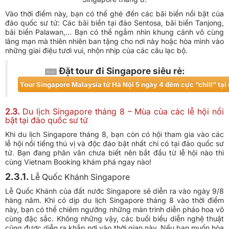
Vào thời điểm này, bạn có thể ghé đến các bãi biển nổi bật của
đảo quốc sư tử: Các bãi biển tại đảo Sentosa, bãi biển Tanjong,
bãi biển Palawan,… Bạn có thể ngắm nhìn khung cảnh vô cùng
lãng mạn mà thiên nhiên ban tặng cho nơi này hoặc hòa mình vào
những giai điệu tươi vui, nhộn nhịp của các câu lạc bộ.
​Đặt tour đi Singapore siêu rẻ:
​Tour Singapore Malaysia từ Hà Nội 5 ngày 4 đêm cực “chill” tại
2.3.
Du lịch Singapore tháng 8 – Mùa của các lễ hội nổi
bật tại đảo quốc sư tử
Khi du lịch Singapore tháng 8, bạn còn có hội tham gia vào các
lễ hội nổi tiếng thú vị và độc đáo bật nhất chỉ có tại đảo quốc sư
tử. Bạn đang phân vân chưa biết nên bắt đầu từ lễ hội nào thì
cùng Vietnam Booking khám phá ngay nào!
2.3.1.
Lễ Quốc Khánh Singapore
Lễ Quốc Khánh của đất nước Singapore sẽ diễn ra vào ngày 9/8
hàng năm. Khi có dịp du lịch Singapore tháng 8 vào thời điểm
này, bạn có thể chiêm ngưỡng những màn trình diễn pháo hoa vô
cùng đặc sắc. Không những vậy, các buổi biểu diễn nghệ thuật
cũng được diễn ra khắp nơi vào thời gian này. Nếu bạn muốn hòa