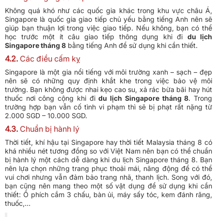
Không quá khó như các quốc gia khác trong khu vực châu Á,
Singapore là quốc gia giao tiếp chủ yếu bằng tiếng Anh nên sẽ
giúp bạn thuận lợi trong việc giao tiếp. Nếu không, bạn có thể
học trước một ít câu giao tiếp thông dụng khi đi
du lịch
Singapore tháng 8
bằng tiếng Anh để sử dụng khi cần thiết.
4.2.
Các điều cấm kỵ
Singapore là một gia nổi tiếng với môi trường xanh – sạch – đẹp
nên sẽ có những quy định khắt khe trong việc bảo vệ môi
trường. Bạn không được nhai kẹo cao su, xả rác bừa bãi hay hút
thuốc nơi công cộng khi đi
du lịch Singapore tháng 8
. Trong
trường hợp bạn vẫn cố tình vi phạm thì sẽ bị phạt rất nặng từ
2.000 SGD – 10.000 SGD.
4.3.
Chuẩn bị hành lý
Thời tiết, khí hậu tại Singapore hay thời tiết Malaysia tháng 8 có
khá nhiều nét tương đồng so với Việt Nam nên bạn có thể chuẩn
bị hành lý một cách dễ dàng khi du lịch Singapore tháng 8. Bạn
nên lựa chọn những trang phục thoải mái, năng động để có thể
vui chơi nhưng vẫn đảm bảo trang nhã, thanh lịch. Song với đó,
bạn cũng nên mang theo một số vật dụng để sử dụng khi cần
thiết: Ổ phích cắm 3 chấu, bàn ủi, máy sấy tóc, kem đánh răng,
thuốc,…