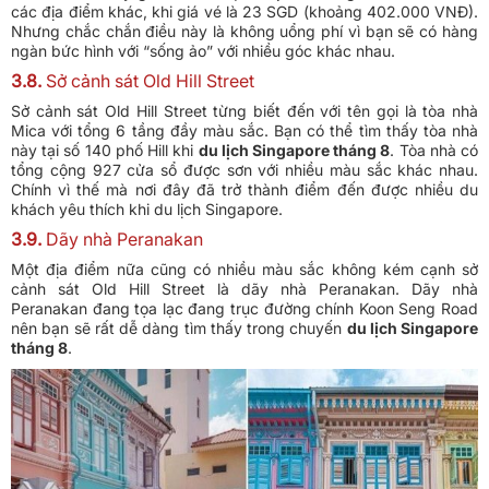
các địa điểm khác, khi giá vé là 23 SGD (khoảng 402.000 VNĐ).
Nhưng chắc chắn điều này là không uổng phí vì bạn sẽ có hàng
ngàn bức hình với “sống ảo” với nhiều góc khác nhau.
3.8.
Sở cảnh sát Old Hill Street
Sở cảnh sát Old Hill Street từng biết đến với tên gọi là tòa nhà
Mica với tổng 6 tầng đầy màu sắc. Bạn có thể tìm thấy tòa nhà
này tại số 140 phố Hill khi
du lịch Singapore tháng 8
. Tòa nhà có
tổng cộng 927 cửa sổ được sơn với nhiều màu sắc khác nhau.
Chính vì thế mà nơi đây đã trở thành điểm đến được nhiều du
khách yêu thích khi du lịch Singapore.
3.9.
Dãy nhà Peranakan
Một địa điểm nữa cũng có nhiều màu sắc không kém cạnh sở
cảnh sát Old Hill Street là dãy nhà Peranakan. Dãy nhà
Peranakan đang tọa lạc đang trục đường chính Koon Seng Road
nên bạn sẽ rất dễ dàng tìm thấy trong chuyến
du lịch Singapore
tháng 8
.