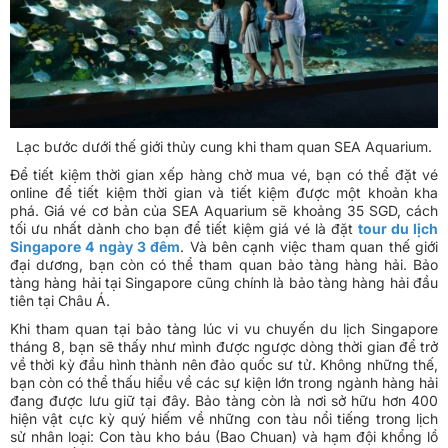
Lạc bước dưới thế giới thủy cung khi tham quan SEA Aquarium.
Để tiết kiệm thời gian xếp hàng chờ mua vé, bạn có thể đặt vé
online để tiết kiệm thời gian và tiết kiệm được một khoản kha
phá. Giá vé cơ bản của SEA Aquarium sẽ khoảng 35 SGD, cách
tối ưu nhất dành cho bạn để tiết kiệm giá vé là đặt
tour du lịch
Singapore 4 ngày 3 đêm
. Và bên cạnh việc tham quan thế giới
đại dương, bạn còn có thể tham quan bảo tàng hàng hải. Bảo
tàng hàng hải tại Singapore cũng chính là bảo tàng hàng hải đầu
tiên tại Châu Á.
Khi tham quan tại bảo tàng lúc vi vu chuyến du lịch Singapore
tháng 8, bạn sẽ thấy như mình được ngược dòng thời gian để trở
về thời kỳ đầu hình thành nên đảo quốc sư tử. Không những thế,
bạn còn có thể thấu hiểu về các sự kiện lớn trong ngành hàng hải
đang được lưu giữ tại đây. Bảo tàng còn là nơi sở hữu hơn 400
hiện vật cực kỳ quý hiếm về những con tàu nổi tiếng trong lịch
sử nhân loại: Con tàu kho báu (Bao Chuan) và hạm đội khổng lồ