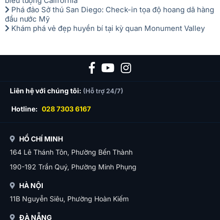
biểu tượng California
Phá đảo Sở thú San Diego: Check-in tọa độ hoang dã hàng
đầu nước Mỹ
Khám phá vẻ đẹp huyền bí tại kỳ quan Monument Valley
Liên hệ với chúng tôi:
(Hỗ trợ 24/7)
Hotline:
028 7303 6167
HỒ CHÍ MINH
164 Lê Thánh Tôn, Phường Bến Thành
190-192 Trần Quý, Phường Minh Phụng
HÀ NỘI
11B Nguyễn Siêu, Phường Hoàn Kiếm
ĐÀ NẴNG