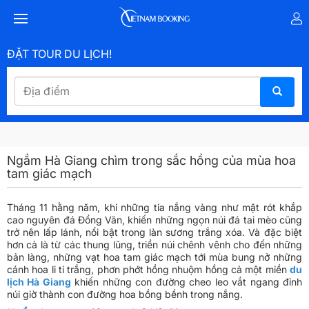
ĐẶT TOUR DU LỊCH!
Ngắm Hà Giang chìm trong sắc hồng của mùa hoa
tam giác mạch
Tháng 11 hằng năm, khi những tia nắng vàng như mật rót khắp
cao nguyên đá Đồng Văn, khiến những ngọn núi đá tai mèo cũng
trở nên lấp lánh, nổi bật trong làn sương trắng xóa. Và đặc biệt
hơn cả là từ các thung lũng, triền núi chênh vênh cho đến những
bản làng, những vạt hoa tam giác mạch tới mùa bung nở những
cánh hoa li ti trắng, phơn phớt hồng nhuộm hồng cả một miền
du
lịch Hà Giang
khiến những con đường cheo leo vắt ngang đỉnh
núi giờ thành con đường hoa bồng bềnh trong nắng.