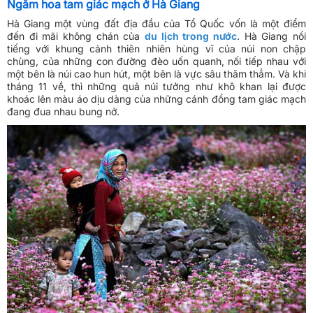
Ngắm hoa tam giác mạch ở Hà Giang
Hà Giang một vùng đất địa đầu của Tổ Quốc vốn là một điểm
đến đi mãi không chán của
du lịch trong nước
. Hà Giang nổi
tiếng với khung cảnh thiên nhiên hùng vĩ của núi non chập
chùng, của những con đường đèo uốn quanh, nối tiếp nhau với
một bên là núi cao hun hút, một bên là vực sâu thăm thẳm. Và khi
tháng 11 về, thì những quả núi tưởng như khô khan lại được
khoác lên màu áo dịu dàng của những cánh đồng tam giác mạch
đang đua nhau bung nở.