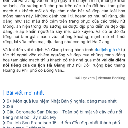
Đến với Hà Giang vào những ngày trời chuyển mùa, không khí se
se lạnh, lớp sương mờ che phủ trên các triền đồi hoa tam giác
mạch du khách mới có dịp cảm nhận hết vẻ đẹp của loài hoa
mỏng manh này. Những cánh hoa li ti, hoang sơ như núi rừng, dịu
dàng như sắc màu thổ cẩm trên trang phục của các thiếu nữ
Mông, ẩn hiện trong lớp sương sẽ được dịp phô diễn vẻ đẹp dịu
dàng, e ấp khiến người ta say mê, xao xuyến. Và có ai đó đã
từng nói tam giác mạch vừa phóng khoáng, mạnh mẽ như núi
rừng, lại vừa mềm mại, dịu dàng như con người Hà Giang.
Và khi đến với du lịch Hà Giang trong hành trình
du lịch giá rẻ
tự
túc thì ngoài việc chiêm ngưỡng vẻ đẹp của những cánh đồng
hoa tam giác mạch thì u khách có thể ghé qua một vài
địa điểm
nổi tiếng của du lịch Hà Giang
như núi Đôi, ruộng bậc thang
Hoàng su Phì, phố cổ Đồng Văn…
146 lượt xem
| Vietnam Booking
Bài viết mới nhất
6+ Món quà lưu niệm Nhật Bản ý nghĩa, đáng mua nhất
2026
Cầu Coronado San Diego – Toàn bộ bí mật về cây cầu nổi
tiếng nhất bờ Tây nước Mỹ
Du lịch San Francisco 15+ điểm đến đẹp nhất thành phố