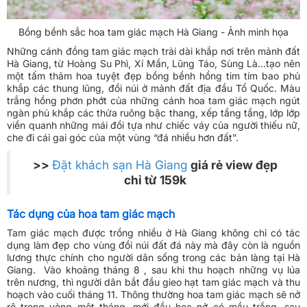
Bồng bềnh sắc hoa tam giác mạch Hà Giang - Ảnh minh họa
Những cánh đồng tam giác mạch trải dài khắp nơi trên mảnh đất
Hà Giang, từ Hoàng Su Phì, Xí Mần, Lũng Táo, Sùng Là…tạo nên
một tấm thảm hoa tuyệt đẹp bồng bềnh hồng tim tím bao phủ
khắp các thung lũng, đồi núi ở mảnh đất địa đầu Tổ Quốc. Màu
trắng hồng phơn phớt của những cánh hoa tam giác mạch ngút
ngàn phủ khắp các thửa ruông bậc thang, xếp tầng tầng, lớp lớp
viền quanh những mái đồi tựa như chiếc váy của người thiếu nữ,
che đi cái gai góc của một vùng “đá nhiều hơn đất”.
>>
Đặt khách sạn Hà Giang
giá rẻ view đẹp
chỉ từ 159k
Tác dụng của hoa tam giác mạch
Tam giác mạch được trồng nhiều ở Hà Giang không chỉ có tác
dụng làm đẹp cho vùng đồi núi đất đá này mà đây còn là nguồn
lương thực chính cho người dân sống trong các bản làng tại Hà
Giang. Vào khoảng tháng 8 , sau khi thu hoạch những vụ lúa
trên nương, thì người dân bắt đầu gieo hạt tam giác mạch và thu
hoạch vào cuối tháng 11. Thông thường hoa tam giác mạch sẽ nở
rộ trong vòng một tháng, mới đầu hoa nở có mầu trắng, sau