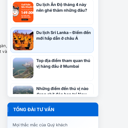
Du lịch Ấn Độ tháng 4 này
nên ghé thăm những đâu?
Du lịch Sri Lanka – Điểm đến
mới hấp dẫn ở châu Á
gàn,
t và
Top địa điểm tham quan thú
vị hàng đầu ở Mumbai
Những điểm đến thú vị nào
đang chờ đón bạn tại New
Delhi?
TỔNG ĐÀI TƯ VẤN
Kinh nghiệm du lịch Ấn Độ
trọn gói từ A đến Z
Mọi thắc mắc của Quý khách