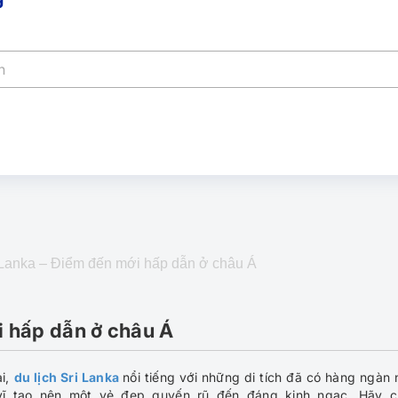
i Lanka – Điểm đến mới hấp dẫn ở châu Á
i hấp dẫn ở châu Á
ại,
du lịch Sri Lanka
nổi tiếng với những di tích đã có hàng ngàn
 vĩ tạo nên một vẻ đẹp quyến rũ đến đáng kinh ngạc. Hãy 