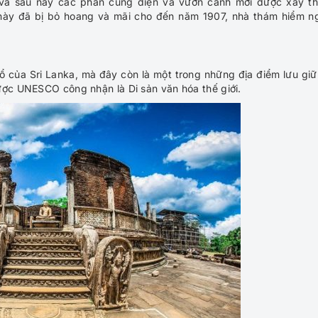
, và sau này các phần cung điện và vườn cảnh mới được xây t
 này đã bị bỏ hoang và mãi cho đến năm 1907, nhà thám hiểm n
ổ của Sri Lanka, mà đây còn là một trong những địa điểm lưu giữ
ược UNESCO công nhận là Di sản văn hóa thế giới.