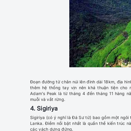
Đoạn đường từ chân núi lên đỉnh dài 18km, địa hì
thêm hệ thống tay vịn nên khá thuận tiện cho 
Adam’s Peak là từ tháng 4 đến tháng 11 hàng năm,
muỗi và vắt rừng.
4. Sigiriya
Sigiriya (có ý nghĩ là Đá Sư tử) bao gồm một ngô
Lanka. Điểm nổi bật nhất là quần thể kiến trúc
các vách dựng đứng.