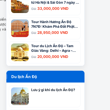
từ Hà Nội & Sài Gòn 7 ngày 6
đêm – Đất nước của sự kỳ
33,000,000 VND
Giá:
diệu
biển
Tour Hành Hương Ấn Độ
được
7N7Đ: Khám Phá Đất Phật
g và
Tâm Linh
28,950,000 VND
Giá:
Tour du Lịch Ấn Độ – Tam
Giác Vàng: Delhi – Agra –
Jaipur (4N3Đ)
20,000,000 VND
Giá:
Du lịch Ấn Độ
Lưu ý gì khi du lịch Ấn Độ?