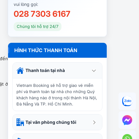
vui lòng gọi:
028 7303 6167
Du lịch Ấn Độ khám phá các
điểm đến hấp dẫn
Chúng tôi hỗ trợ 24/7
Khám phá Hyderabad –
HÌNH THỨC THANH TOÁN
“thành phố ngọc trai” của
 đến
Ấn Độ
Thanh toán tại nhà
Khám phá vùng đất Sikkim
ặt ở
bí ẩn của du lịch Ấn Độ
Vietnam Booking sẽ hỗ trợ giao vé miễn
phí và thanh toán tại nhà cho những Quý
khách hàng nào ở trong nội thành Hà Nội,
Đà Nẵng Và TP. Hồ Chí Minh.
Điểm danh những bảo tàng
kỳ dị trên thế giới
Tại văn phòng chúng tôi