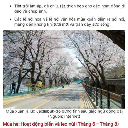
Tiết trời ấm áp, dễ chịu, rất thích hợp cho các hoạt động đi
dạo và chụp ảnh.
Các lễ hội hoa và lễ hội văn hóa mùa xuân diễn ra sôi nổi,
mang đến không khí tươi mới và tràn đầy sức sống.
Mùa xuân là lúc Jeollabuk-do bừng tỉnh sau giấc ngủ đông dài
(Nguồn: Internet)
Mùa hè: Hoạt động biển và leo núi (Tháng 6 – Tháng 8)