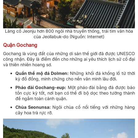
Làng cổ Jeonju hơn 800 ngôi nhà truyền thống, trái tim văn hóa
của Jeollabuk-do (Nguồn: Internet)
Quận Gochang
Gochang là vùng đất của những di sản thế giới đã được UNESCO
công nhận. Đây là điểm đến cho những ai yêu thích lịch sử cổ đại
và thiên nhiên hoang sơ.
Quần thể mộ đá Dolmen:
Những khối đá khổng lồ từ thời
kỳ đồ đồng, minh chứng cho nền văn minh lâu đời.
Pháo đài Gochang-eup:
Một pháo đài bằng đá được bảo
tồn cực kỳ tốt, nơi bạn có thể đi bộ dọc theo tường thành
để ngắm toàn cảnh quận.
Chùa Seonunsa:
Ngôi chùa cổ nổi tiếng với những hàng
cây hoa trà rực rỡ.