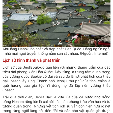
Khu làng Hanok lớn nhất và đẹp nhất Hàn Quốc. Hàng nghìn ngôi
nhà mái ngói truyền thống nằm san sát nhau. (Nguồn: Internet)
Lịch sử hình thành và phát triển
Lịch sử của Jeollabuk-do gắn liền với những thăng trầm của các
triều đại phong kiến Hàn Quốc. Đây từng là trung tâm quan trọng
của vương quốc Baekje cổ đại và sau đó là nơi phát tích của triều
đại Joseon lẫy lừng. Thành phố Jeonju, thủ phủ của tỉnh, chính là
quê hương của gia tộc Yi dòng họ đã lập nên vương triều
Joseon.
Trải qua thời gian, Jeolla Bắc là vựa lúa của cả nước nhờ đồng
bằng Honam rộng lớn là cái nôi của các phong trào văn hóa và tư
tưởng quan trọng. Những vết tích lịch sử vẫn còn hiện hữu rõ nét
trong từng ngôi làng cổ, đền đài và các bảo vật quốc gia được