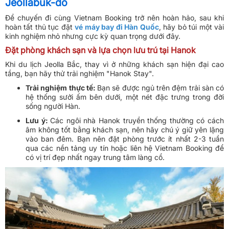
Jeollabuk-do
Để chuyến đi cùng Vietnam Booking trở nên hoàn hảo, sau khi
hoàn tất thủ tục đặt
vé máy bay đi Hàn Quốc
, hãy bỏ túi một vài
kinh nghiệm nhỏ nhưng cực kỳ quan trọng dưới đây.
Đặt phòng khách sạn và lựa chọn lưu trú tại Hanok
Khi du lịch Jeolla Bắc, thay vì ở những khách sạn hiện đại cao
tầng, bạn hãy thử trải nghiệm "Hanok Stay".
Trải nghiệm thực tế:
Bạn sẽ được ngủ trên đệm trải sàn có
hệ thống sưởi ấm bên dưới, một nét đặc trưng trong đời
sống người Hàn.
Lưu ý:
Các ngôi nhà Hanok truyền thống thường có cách
âm không tốt bằng khách sạn, nên hãy chú ý giữ yên lặng
vào ban đêm. Bạn nên đặt phòng trước ít nhất 2-3 tuần
qua các nền tảng uy tín hoặc liên hệ Vietnam Booking để
có vị trí đẹp nhất ngay trung tâm làng cổ.