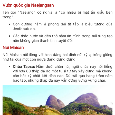
Vườn quốc gia Naejangsan
Tên gọi "Naejang" có nghĩa là "có nhiều bí mật ẩn giấu bên
trong".
Con đường hầm lá phong dài tít tắp là biểu tượng của
Jeollabuk-do.
Các thác nước và đền thờ nằm ẩn mình trong núi rừng tạo
nên không gian thanh tịnh tuyệt đối.
Núi Maisan
Núi Maisan nổi tiếng với hình dáng hai đỉnh núi kỳ lạ trông giống
như tai của một con ngựa đang dựng đứng.
Chùa Tapsa:
Nằm dưới chân núi, ngôi chùa này nổi tiếng
với hơn 80 tháp đá do một tu sĩ tự tay xây dựng mà không
cần bất kỳ chất kết dính nào. Dù trải qua hàng trăm năm
bão táp, những tháp đá này vẫn đứng vững vững chãi.