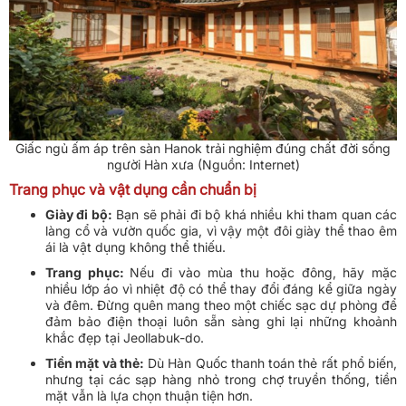
Giấc ngủ ấm áp trên sàn Hanok trải nghiệm đúng chất đời sống
người Hàn xưa (Nguồn: Internet)
Trang phục và vật dụng cần chuẩn bị
Giày đi bộ:
Bạn sẽ phải đi bộ khá nhiều khi tham quan các
làng cổ và vườn quốc gia, vì vậy một đôi giày thể thao êm
ái là vật dụng không thể thiếu.
Trang phục:
Nếu đi vào mùa thu hoặc đông, hãy mặc
nhiều lớp áo vì nhiệt độ có thể thay đổi đáng kể giữa ngày
và đêm. Đừng quên mang theo một chiếc sạc dự phòng để
đảm bảo điện thoại luôn sẵn sàng ghi lại những khoảnh
khắc đẹp tại Jeollabuk-do.
Tiền mặt và thẻ:
Dù Hàn Quốc thanh toán thẻ rất phổ biến,
nhưng tại các sạp hàng nhỏ trong chợ truyền thống, tiền
mặt vẫn là lựa chọn thuận tiện hơn.