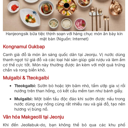
Hanjeongsik bữa tiệc thịnh soạn với hàng chục món ăn bày kín
mặt bàn (Nguồn: Internet)
Kongnamul Gukbap
Canh giá đỗ là món ăn sáng quốc dân tại Jeonju. Vị nước dùng
thanh ngọt từ giá đỗ và các loại hải sản giúp giải rượu và làm ấm
cơ thể cực tốt. Món này thường được ăn kèm với một quả trứng
chần và rong biển khô.
Mulgalbi & Tteokgalbi
Tteokgalbi:
Sườn bò hoặc lợn băm nhỏ, tẩm ướp gia vị rồi
nướng trên than hồng, có kết cấu mềm tan như bánh giầy.
Mulgalbi:
Một biến tấu độc đáo khi sườn được nấu trong
nước dùng cay nồng cùng rất nhiều rau và giá đỗ, tạo nên
hương vị bùng nổ.
Văn hóa Makgeolli tại Jeonju
Khi đến Jeollabuk-do, bạn không thể bỏ qua các khu phố