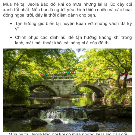
Mùa hè tại Jeolla Bắc đôi khi có mưa nhưng lại là lúc cây cối
xanh tốt nhất. Nếu bạn là người yêu thích thiên nhiên và các hoạt
động ngoài trời, đây là thời điểm dành cho bạn.
Tận hưởng gió biển tại huyện Buan với những vách đá kỳ
vĩ.
Chinh phục các đỉnh núi để tận hưởng không khí trong
lành, mát mẻ, thoát khỏi cái nóng oi ả của đô thị.
Mùa hè tại Jeolla Bắc đôi khi có mưa nhưng lại là lúc cây cối