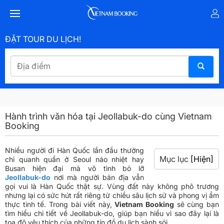
ĐẶT TOUR DU LỊCH!
Hành trình văn hóa tại Jeollabuk-do cùng Vietnam
Booking
Nhiều người đi Hàn Quốc lần đầu thường
Mục lục
[Hiện]
chỉ quanh quẩn ở Seoul náo nhiệt hay
Busan hiện đại mà vô tình bỏ lỡ
Jeollabuk-do
nơi mà người bản địa vẫn
gọi vui là Hàn Quốc thật sự. Vùng đất này không phô trương
nhưng lại có sức hút rất riêng từ chiều sâu lịch sử và phong vị ẩm
thực tinh tế. Trong bài viết này,
Vietnam Booking
sẽ cùng bạn
tìm hiểu chi tiết về Jeollabuk-do, giúp bạn hiểu vì sao đây lại là
tọa độ yêu thích của những tín đồ du lịch sành sỏi.