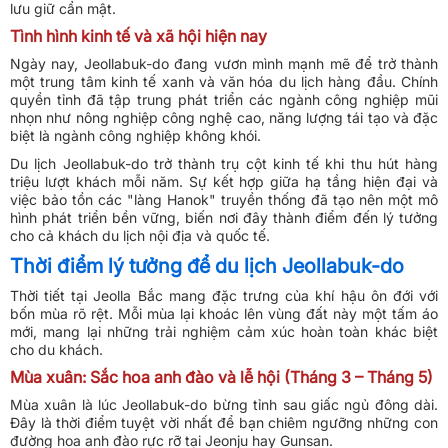
lưu giữ cẩn mật.
Tình hình kinh tế và xã hội hiện nay
Ngày nay, Jeollabuk-do đang vươn mình mạnh mẽ để trở thành
một trung tâm kinh tế xanh và văn hóa du lịch hàng đầu. Chính
quyền tỉnh đã tập trung phát triển các ngành công nghiệp mũi
nhọn như nông nghiệp công nghệ cao, năng lượng tái tạo và đặc
biệt là ngành công nghiệp không khói.
Du lịch Jeollabuk-do trở thành trụ cột kinh tế khi thu hút hàng
triệu lượt khách mỗi năm. Sự kết hợp giữa hạ tầng hiện đại và
việc bảo tồn các "làng Hanok" truyền thống đã tạo nên một mô
hình phát triển bền vững, biến nơi đây thành điểm đến lý tưởng
cho cả khách du lịch nội địa và quốc tế.
Thời điểm lý tưởng để du lịch Jeollabuk-do
Thời tiết tại Jeolla Bắc mang đặc trưng của khí hậu ôn đới với
bốn mùa rõ rệt. Mỗi mùa lại khoác lên vùng đất này một tấm áo
mới, mang lại những trải nghiệm cảm xúc hoàn toàn khác biệt
cho du khách.
Mùa xuân: Sắc hoa anh đào và lễ hội (Tháng 3 – Tháng 5)
Mùa xuân là lúc Jeollabuk-do bừng tỉnh sau giấc ngủ đông dài.
Đây là thời điểm tuyệt vời nhất để bạn chiêm ngưỡng những con
đường hoa anh đào rực rỡ tại Jeonju hay Gunsan.