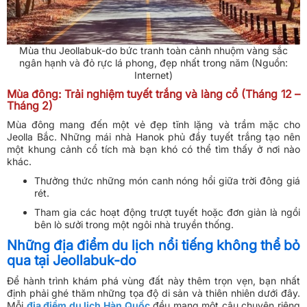
Mùa thu Jeollabuk-do bức tranh toàn cảnh nhuộm vàng sắc
ngân hạnh và đỏ rực lá phong, đẹp nhất trong năm (Nguồn:
Internet)
Mùa đông: Trải nghiệm tuyết trắng và làng cổ (Tháng 12 –
Tháng 2)
Mùa đông mang đến một vẻ đẹp tĩnh lặng và trầm mặc cho
Jeolla Bắc. Những mái nhà Hanok phủ đầy tuyết trắng tạo nên
một khung cảnh cổ tích mà bạn khó có thể tìm thấy ở nơi nào
khác.
Thưởng thức những món canh nóng hổi giữa trời đông giá
rét.
Tham gia các hoạt động trượt tuyết hoặc đơn giản là ngồi
bên lò sưởi trong một ngôi nhà truyền thống.
Những địa điểm du lịch nổi tiếng không thể bỏ
qua tại Jeollabuk-do
Để hành trình khám phá vùng đất này thêm trọn vẹn, bạn nhất
định phải ghé thăm những tọa độ di sản và thiên nhiên dưới đây.
Mỗi
địa điểm du lịch Hàn Quốc
đều mang một câu chuyện riêng