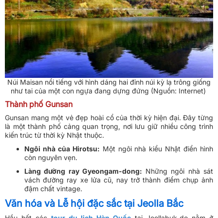
Núi Maisan nổi tiếng với hình dáng hai đỉnh núi kỳ lạ trông giống
như tai của một con ngựa đang dựng đứng (Nguồn: Internet)
Thành phố Gunsan
Gunsan mang một vẻ đẹp hoài cổ của thời kỳ hiện đại. Đây từng
là một thành phố cảng quan trọng, nơi lưu giữ nhiều công trình
kiến trúc từ thời kỳ Nhật thuộc.
Ngôi nhà của Hirotsu:
Một ngôi nhà kiểu Nhật điển hình
còn nguyên vẹn.
Làng đường ray Gyeongam-dong:
Những ngôi nhà sát
vách đường ray xe lửa cũ, nay trở thành điểm chụp ảnh
đậm chất vintage.
Văn hóa và Lễ hội đặc sắc tại Jeolla Bắc
Hầu hết các
tour du lịch Hàn Quốc
tại Jeollabuk-do nằm ở