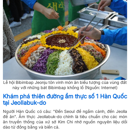
Lễ hội Bibimbap Jeonju tôn vinh món ăn biểu tượng của vùng đất
này với những bát Bibimbap khổng lồ (Nguồn: Internet)
Khám phá thiên đường ẩm thực số 1 Hàn Quốc
tại Jeollabuk-do
Người Hàn Quốc có câu: "Đến Seoul để ngắm cảnh, đến Jeolla
để ăn". Ẩm thực Jeollabuk-do chính là tiêu chuẩn cho các món
ăn truyền thống của xứ sở Kim Chi nhờ nguồn nguyên liệu dồi
dào từ đồng bằng và biển cả.