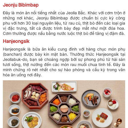
Jeonju Bibimbap
Đây là món ăn nổi tiếng nhất của Jeolla Bắc. Khác với cơm trộn ở
những nơi khác, Jeonju Bibimbap được chuẩn bị cực kỳ công
phu với hơn 30 loại nguyên liệu, từ rau củ, thịt bò đến các loại gia
vị đặc trưng, tất cả được trình bày đẹp mắt như một đóa hoa.
Cơm thường được nấu bằng nước luộc thịt bò để tăng vị đậm đà.
Hanjeongsik
Hanjeongsik là bữa ăn kiểu cung đình với hàng chục món phụ
(banchan) được bày kín mặt bàn. Thưởng thức Hanjeongsik tại
Jeollabuk-do, bạn sẽ choáng ngợp bởi sự phong phú từ hải sản
tươi sống, thịt nướng đến các món rau muối chua tinh tế. Đây là
minh chứng rõ nét nhất cho sự hào phóng và cầu kỳ trong văn
hóa ăn uống nơi đây.