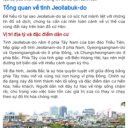
Tổng quan về tỉnh Jeollabuk-do
Để hiểu rõ tại sao Jeollabuk-do lại có sức hút mãnh liệt với những
tín đồ xê dịch, chúng ta cần cái nhìn toàn cảnh về vị thế của
vùng đất này trên bản đồ xứ Hàn.
Vị trí địa lý và đặc điểm dân cư
Tỉnh Jeollabuk-do nằm ở phía Tây Nam của bán đảo Triều Tiên,
tiếp giáp với tỉnh Jeollanam-do ở phía Nam, Gyeongsangnam-do
và Gyeongsangbuk-do ở phía Đông, và Chungcheongnam-do ở
phía Bắc. Phía Tây của tỉnh giáp với Biển Hoàng Hải, tạo nên một
đường bờ biển dài với nhiều cảnh quan kỳ thú.
Về địa hình, Jeolla Bắc là sự hòa quyện tuyệt vời giữa đồng bằng
phía Tây màu mỡ và vùng núi non hùng vĩ phía Đông. Chính sự
đa dạng này đã hình thành nên lối sống và đặc điểm dân cư hiền
hòa, hiếu khách. Người dân nơi đây tự hào về nhịp sống chậm
rãi, chú trọng vào việc bảo tồn các giá trị xưa cũ thay vì chạy
theo sự đô thị hóa chóng mặt.