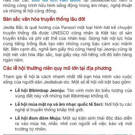
những công trình hữu hình sống động trong âm nhạc, nghệ thuật
và những lễ hội cộng đồng.
Bản sắc văn hóa truyền thống lâu đời
Jeolla Bắc là quê hương của Pansori một loại hình hát kể chuyện
truyền thống đã được UNESCO công nhận là Kiệt tác di sản
truyền khẩu và phi vật thể của nhân loại. Giọng hát nội lực hòa
cùng tiếng trống Buk tạo nên những cung bậc cảm xúc mãnh
liệt. Bên cạnh đó, nghề làm giấy thủ công Hanji tại Jeonju cũng là
một nét văn hóa đặc sắc, loại giấy này nổi tiếng với độ bền hàng
ngàn năm.
Các lễ hội thường niên quy mô lớn tại địa phương
Tham gia lễ hội là cách nhanh nhất để bạn hòa mình vào cuộc
sống của người dân Jeollabuk-do. Một số lễ hội nổi bật bao gồm:
Lễ hội Bibimbap Jeonju:
Tôn vinh món ăn biểu tượng của
vùng đất này với những bát Bibimbap khổng lồ.
Lễ hội múa mặt nạ và âm nhạc quốc tế Sori:
Nơi hội tụ các
nghệ sĩ truyền thống khắp thế giới.
Lễ hội đom đóm Muju:
Một sự kiện sinh thái độc đáo diễn
ra vào mùa hè, nhắc nhở con người về việc bảo vệ môi
trường tự nhiên.