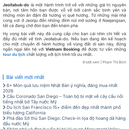
Jeollabuk-do
là một hành trình trở về với những giá trị nguyên
bản, nơi tâm hồn bạn được vỗ về bởi cảnh sắc bình yên và
những món ăn đậm đà hương vị quê hương. Từ những mái nhà
cong vút ở Jeonju đến những đỉnh núi mờ sương ở Naejangsan,
tất cả đang chờ đón bạn đến khám phá.
Hy vọng bài viết này đã cung cấp cho bạn cái nhìn chi tiết và
đầy đủ nhất về tỉnh Jeollabuk-do. Nếu bạn đang lên kế hoạch
cho một chuyến đi hành hương về vùng đất di sản này, đừng
ngần ngại liên hệ với
Vietnam Booking
để được tư vấn những
tour du lịch
chất lượng với lịch trình tối ưu nhất.
8 lượt xem
| Phạm Thị Bích
Bài viết mới nhất
6+ Món quà lưu niệm Nhật Bản ý nghĩa, đáng mua nhất
2026
Cầu Coronado San Diego – Toàn bộ bí mật về cây cầu nổi
tiếng nhất bờ Tây nước Mỹ
Du lịch San Francisco 15+ điểm đến đẹp nhất thành phố
biểu tượng California
Phá đảo Sở thú San Diego: Check-in tọa độ hoang dã hàng
đầu nước Mỹ