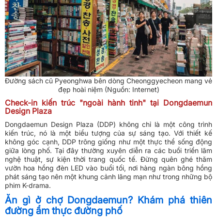
Đường sách cũ Pyeonghwa bên dòng Cheonggyecheon mang vẻ
đẹp hoài niệm (Nguồn: Internet)
Check-in kiến trúc "ngoài hành tinh" tại Dongdaemun
Design Plaza
Dongdaemun Design Plaza (DDP) không chỉ là một công trình
kiến trúc, nó là một biểu tượng của sự sáng tạo. Với thiết kế
không góc cạnh, DDP trông giống như một thực thể sống động
giữa lòng phố. Tại đây thường xuyên diễn ra các buổi triển lãm
nghệ thuật, sự kiện thời trang quốc tế. Đừng quên ghé thăm
vườn hoa hồng đèn LED vào buổi tối, nơi hàng ngàn bông hồng
phát sáng tạo nên một khung cảnh lãng mạn như trong những bộ
phim K-drama.
Ăn gì ở chợ Dongdaemun? Khám phá thiên
đường ẩm thực đường phố