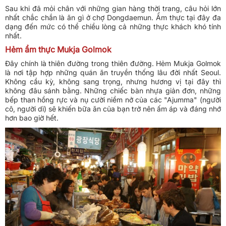
Sau khi đã mỏi chân với những gian hàng thời trang, câu hỏi lớn
nhất chắc chắn là ăn gì ở chợ Dongdaemun. Ẩm thực tại đây đa
dạng đến mức có thể chiều lòng cả những thực khách khó tính
nhất.
Hẻm ẩm thực Mukja Golmok
Đây chính là thiên đường trong thiên đường. Hẻm Mukja Golmok
là nơi tập hợp những quán ăn truyền thống lâu đời nhất Seoul.
Không cầu kỳ, không sang trọng, nhưng hương vị tại đây thì
không đâu sánh bằng. Những chiếc bàn nhựa giản đơn, những
bếp than hồng rực và nụ cười niềm nở của các "Ajumma" (người
cô, người dì) sẽ khiến bữa ăn của bạn trở nên ấm áp và đáng nhớ
hơn bao giờ hết.