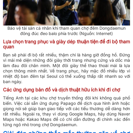
Bảo vệ tài sản cá nhân khi tham quan chợ đêm Dongdaemun
đông đúc đeo balo phía trước (Nguồn: Internet)
Lựa chọn trang phục và giày dép thuận tiện để đi bộ tham
quan
Bạn sẽ phải đi bộ rất nhiều, thậm chí là hàng giờ đồng hồ. Đừng
vì mải mê diện những đôi giày thời trang nhưng cứng và dốc mà
làm đau đôi chân mình. Một đôi giày thể thao thoải mái là lựa
chọn thông minh nhất. Về trang phục, hãy mặc đồ nhiều lớp vì
nhiệt độ ban đêm tại Seoul có thể xuống thấp rất nhanh so với
ban ngày.
Các ứng dụng bản đồ và dịch thuật hữu ích khi đi chợ
Tiếng Anh tại các khu chợ truyền thống đôi khi không quá phổ
biến. Việc cài sẵn ứng dụng Papago để dịch qua hình ảnh hoặc
giọng nói sẽ giúp bạn giao tiếp với các tiểu thương dễ dàng hơn
rất nhiều. Ngoài ra, thay vì dùng Google Maps, hãy dùng Naver
Maps hoặc Kakao Maps để có chỉ dẫn đường đi chính xác đến
từng ngõ nhỏ trong chợ Dongdaemun.