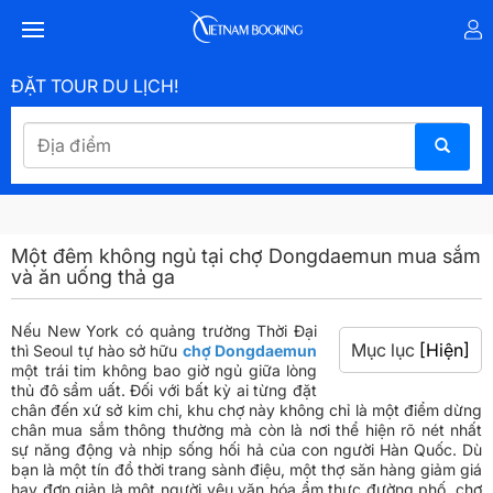
ĐẶT TOUR DU LỊCH!
Một đêm không ngủ tại chợ Dongdaemun mua sắm
và ăn uống thả ga
Nếu New York có quảng trường Thời Đại
Mục lục
[Hiện]
thì Seoul tự hào sở hữu
chợ Dongdaemun
một trái tim không bao giờ ngủ giữa lòng
thủ đô sầm uất. Đối với bất kỳ ai từng đặt
chân đến xứ sở kim chi, khu chợ này không chỉ là một điểm dừng
chân mua sắm thông thường mà còn là nơi thể hiện rõ nét nhất
sự năng động và nhịp sống hối hả của con người Hàn Quốc. Dù
bạn là một tín đồ thời trang sành điệu, một thợ săn hàng giảm giá
hay đơn giản là một người yêu văn hóa ẩm thực đường phố, chợ