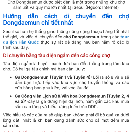
Chợ Dongdaemun được biết đến là một trong những khu chợ
sầm uất và quy mô lớn nhất tại Seoul (Nguồn: Internet)
Hướng dẫn cách di chuyển đến chợ
Dongdaemun chi tiết nhất
Seoul sở hữu hệ thống giao thông công cộng thuộc hàng tốt nhất
thế giới, và việc di chuyển đến
chợ Dongdaemun
trong các
tour
du lịch Hàn Quốc
thực sự rất dễ dàng nếu bạn nắm rõ các lộ
trình sau đây.
Di chuyển bằng tàu điện ngầm đến các cổng chợ
Tàu điện ngầm là huyết mạch đưa bạn đến thẳng trung tâm khu
chợ. Có hai ga tàu chính mà bạn cần lưu ý:
Ga Dongdaemun (Tuyến 1 và Tuyến 4):
Lối ra số 8 và 9 sẽ
dẫn bạn trực tiếp vào khu vực chợ truyền thống và các
cửa hàng bán phụ kiện, vải vóc lâu đời.
Ga Công viên Lịch sử & Văn hóa Dongdaemun (Tuyến 2, 4
và 5):
Đây là ga dừng hiện đại hơn, nằm gần các khu mua
sắm cao tầng và biểu tượng kiến trúc DDP.
Việc hiểu rõ các cửa ra sẽ giúp bạn không phải đi bộ quá xa dưới
lòng đất, nhất là khi bạn đang dành sức cho cả một đêm mua
sắm dài.