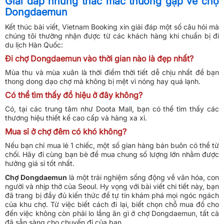
Giải đáp những thắc mắc thường gặp về chợ
Dongdaemun
Kết thúc bài viết, Vietnam Booking xin giải đáp một số câu hỏi mà
chúng tôi thường nhận được từ các khách hàng khi chuẩn bị đi
du lịch Hàn Quốc:
Đi chợ Dongdaemun vào thời gian nào là đẹp nhất?
Mùa thu và mùa xuân là thời điểm thời tiết dễ chịu nhất để bạn
thong dong dạo chợ mà không bị mệt vì nóng hay quá lạnh.
Có thể tìm thấy đồ hiệu ở đây không?
Có, tại các trung tâm như Doota Mall, bạn có thể tìm thấy các
thương hiệu thiết kế cao cấp và hàng xa xỉ.
Mua sỉ ở chợ đêm có khó không?
Nếu bạn chỉ mua lẻ 1 chiếc, một số gian hàng bán buôn có thể từ
chối. Hãy đi cùng bạn bè để mua chung số lượng lớn nhằm được
hưởng giá sỉ tốt nhất.
Chợ Dongdaemun
là một trải nghiệm sống động về văn hóa, con
người và nhịp thở của Seoul. Hy vọng với bài viết chi tiết này, bạn
đã trang bị đầy đủ kiến thức để tự tin khám phá mọi ngóc ngách
của khu chợ. Từ việc biết cách đi lại, biết chọn chỗ mua đồ cho
đến việc không còn phải lo lắng ăn gì ở chợ Dongdaemun, tất cả
đã sẵn sàng cho chuyến đi của bạn.