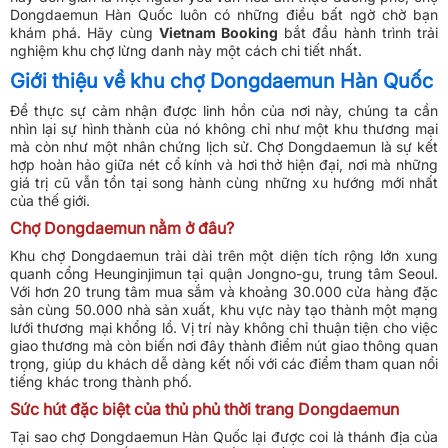
Dongdaemun Hàn Quốc luôn có những điều bất ngờ chờ bạn
khám phá. Hãy cùng
Vietnam Booking
bắt đầu hành trình trải
nghiệm khu chợ lừng danh này một cách chi tiết nhất.
Giới thiệu về khu chợ Dongdaemun Hàn Quốc
Để thực sự cảm nhận được linh hồn của nơi này, chúng ta cần
nhìn lại sự hình thành của nó không chỉ như một khu thương mại
mà còn như một nhân chứng lịch sử. Chợ Dongdaemun là sự kết
hợp hoàn hảo giữa nét cổ kính và hơi thở hiện đại, nơi mà những
giá trị cũ vẫn tồn tại song hành cùng những xu hướng mới nhất
của thế giới.
Chợ Dongdaemun nằm ở đâu?
Khu chợ Dongdaemun trải dài trên một diện tích rộng lớn xung
quanh cổng Heunginjimun tại quận Jongno-gu, trung tâm Seoul.
Với hơn 20 trung tâm mua sắm và khoảng 30.000 cửa hàng đặc
sản cùng 50.000 nhà sản xuất, khu vực này tạo thành một mạng
lưới thương mại khổng lồ. Vị trí này không chỉ thuận tiện cho việc
giao thương mà còn biến nơi đây thành điểm nút giao thông quan
trọng, giúp du khách dễ dàng kết nối với các điểm tham quan nổi
tiếng khác trong thành phố.
Sức hút đặc biệt của thủ phủ thời trang Dongdaemun
Tại sao chợ Dongdaemun Hàn Quốc lại được coi là thánh địa của