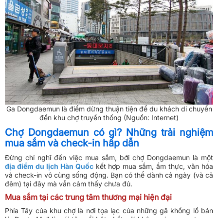
Ga Dongdaemun là điểm dừng thuận tiện để du khách di chuyển
đến khu chợ truyền thống (Nguồn: Internet)
Chợ Dongdaemun có gì? Những trải nghiệm
mua sắm và check-in hấp dẫn
Đừng chỉ nghĩ đến việc mua sắm, bởi chợ Dongdaemun là một
địa điểm du lịch Hàn Quốc
kết hợp mua sắm, ẩm thực, văn hóa
và check-in vô cùng sống động. Bạn có thể dành cả ngày (và cả
đêm) tại đây mà vẫn cảm thấy chưa đủ.
Mua sắm tại các trung tâm thương mại hiện đại
Phía Tây của khu chợ là nơi tọa lạc của những gã khổng lồ bán