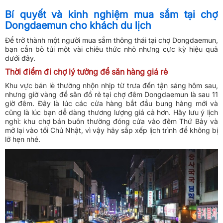
Bí quyết và kinh nghiệm mua sắm tại chợ
Dongdaemun cho khách du lịch
Để trở thành một người mua sắm thông thái tại chợ Dongdaemun,
bạn cần bỏ túi một vài chiêu thức nhỏ nhưng cực kỳ hiệu quả
dưới đây.
Thời điểm đi chợ lý tưởng để săn hàng giá rẻ
Khu vực bán lẻ thường nhộn nhịp từ trưa đến tận sáng hôm sau,
nhưng giờ vàng để săn đồ rẻ tại chợ đêm Dongdaemun là sau 11
giờ đêm. Đây là lúc các cửa hàng bắt đầu bung hàng mới và
cũng là lúc bạn dễ dàng thương lượng giá cả hơn. Hãy lưu ý lịch
nghỉ: khu chợ bán buôn thường đóng cửa vào đêm Thứ Bảy và
mở lại vào tối Chủ Nhật, vì vậy hãy sắp xếp lịch trình để không bị
lỡ hẹn nhé.