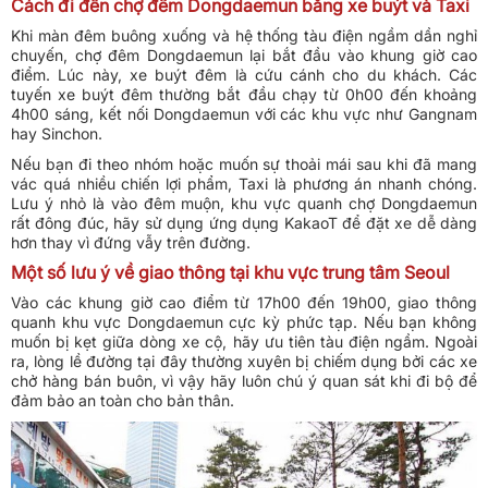
Cách đi đến chợ đêm Dongdaemun bằng xe buýt và Taxi
Khi màn đêm buông xuống và hệ thống tàu điện ngầm dần nghỉ
chuyến, chợ đêm Dongdaemun lại bắt đầu vào khung giờ cao
điểm. Lúc này, xe buýt đêm là cứu cánh cho du khách. Các
tuyến xe buýt đêm thường bắt đầu chạy từ 0h00 đến khoảng
4h00 sáng, kết nối Dongdaemun với các khu vực như Gangnam
hay Sinchon.
Nếu bạn đi theo nhóm hoặc muốn sự thoải mái sau khi đã mang
vác quá nhiều chiến lợi phẩm, Taxi là phương án nhanh chóng.
Lưu ý nhỏ là vào đêm muộn, khu vực quanh chợ Dongdaemun
rất đông đúc, hãy sử dụng ứng dụng KakaoT để đặt xe dễ dàng
hơn thay vì đứng vẫy trên đường.
Một số lưu ý về giao thông tại khu vực trung tâm Seoul
Vào các khung giờ cao điểm từ 17h00 đến 19h00, giao thông
quanh khu vực Dongdaemun cực kỳ phức tạp. Nếu bạn không
muốn bị kẹt giữa dòng xe cộ, hãy ưu tiên tàu điện ngầm. Ngoài
ra, lòng lề đường tại đây thường xuyên bị chiếm dụng bởi các xe
chở hàng bán buôn, vì vậy hãy luôn chú ý quan sát khi đi bộ để
đảm bảo an toàn cho bản thân.