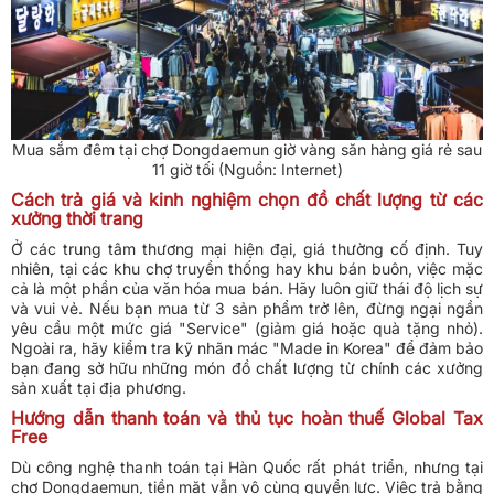
Mua sắm đêm tại chợ Dongdaemun giờ vàng săn hàng giá rẻ sau
11 giờ tối (Nguồn: Internet)
Cách trả giá và kinh nghiệm chọn đồ chất lượng từ các
xưởng thời trang
Ở các trung tâm thương mại hiện đại, giá thường cố định. Tuy
nhiên, tại các khu chợ truyền thống hay khu bán buôn, việc mặc
cả là một phần của văn hóa mua bán. Hãy luôn giữ thái độ lịch sự
và vui vẻ. Nếu bạn mua từ 3 sản phẩm trở lên, đừng ngại ngần
yêu cầu một mức giá "Service" (giảm giá hoặc quà tặng nhỏ).
Ngoài ra, hãy kiểm tra kỹ nhãn mác "Made in Korea" để đảm bảo
bạn đang sở hữu những món đồ chất lượng từ chính các xưởng
sản xuất tại địa phương.
Hướng dẫn thanh toán và thủ tục hoàn thuế Global Tax
Free
Dù công nghệ thanh toán tại Hàn Quốc rất phát triển, nhưng tại
chợ Dongdaemun, tiền mặt vẫn vô cùng quyền lực. Việc trả bằng