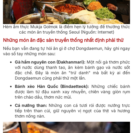
Hẻm ẩm thực Mukja Golmok là điểm hẹn lý tưởng để thưởng thức
các món ăn truyền thống Seoul (Nguồn: Internet)
Những món ăn đặc sản truyền thống nhất định phải thử
Nếu bạn vẫn đang tự hỏi ăn gì ở chợ Dongdaemun, hãy ghi ngay
vào sổ tay những món sau:
Gà hầm nguyên con (Dakhanmari):
Một nồi gà thơm phức
với nước dùng thanh tao, ăn kèm bánh gạo và nước sốt
đặc chế. Đây là món ăn "trứ danh" mà bất kỳ ai đến
Dongdaemun cũng phải thử một lần.
Bánh xèo Hàn Quốc (Bindaetteok):
Những chiếc bánh
được làm từ đậu xanh xay nhuyễn, chiên vàng giòn rụm
trên chảo dầu, thơm nức mũi.
Cá nướng than:
Những con cá tươi rói được nướng trực
tiếp trên than củi, giữ nguyên vị ngọt của thịt và hương
thơm nồng nàn.