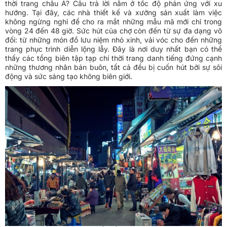
thời trang châu Á? Câu trả lời nằm ở tốc độ phản ứng với xu
hướng. Tại đây, các nhà thiết kế và xưởng sản xuất làm việc
không ngừng nghỉ để cho ra mắt những mẫu mã mới chỉ trong
vòng 24 đến 48 giờ. Sức hút của chợ còn đến từ sự đa dạng vô
đối: từ những món đồ lưu niệm nhỏ xinh, vải vóc cho đến những
trang phục trình diễn lộng lẫy. Đây là nơi duy nhất bạn có thể
thấy các tổng biên tập tạp chí thời trang danh tiếng đứng cạnh
những thương nhân bán buôn, tất cả đều bị cuốn hút bởi sự sôi
động và sức sáng tạo không biên giới.