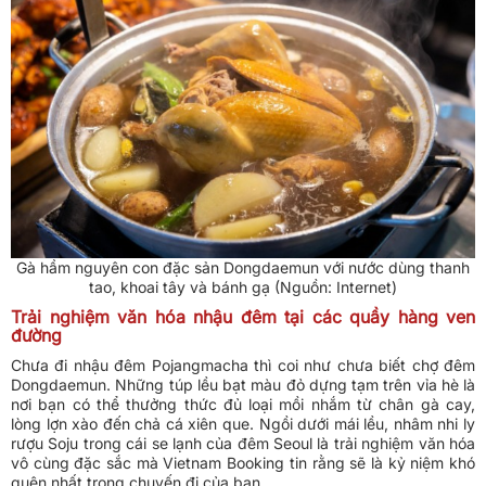
Gà hầm nguyên con đặc sản Dongdaemun với nước dùng thanh
tao, khoai tây và bánh gạ (Nguồn: Internet)
Trải nghiệm văn hóa nhậu đêm tại các quầy hàng ven
đường
Chưa đi nhậu đêm Pojangmacha thì coi như chưa biết chợ đêm
Dongdaemun. Những túp lều bạt màu đỏ dựng tạm trên vỉa hè là
nơi bạn có thể thưởng thức đủ loại mồi nhắm từ chân gà cay,
lòng lợn xào đến chả cá xiên que. Ngồi dưới mái lều, nhâm nhi ly
rượu Soju trong cái se lạnh của đêm Seoul là trải nghiệm văn hóa
vô cùng đặc sắc mà Vietnam Booking tin rằng sẽ là kỷ niệm khó
quên nhất trong chuyến đi của bạn.