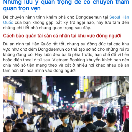
Những lưu ý quan trọng để có chuyến tham
quan trọn vẹn
Để chuyến hành trình khám phá chợ Dongdaemun tại
Seoul Hàn
Quốc
của bạn không gặp bất kỳ trở ngại nào, hãy lưu tâm đến
những chi tiết nhỏ nhưng quan trọng sau đây.
Cách bảo quản tài sản cá nhân tại khu vực đông người
Dù an ninh tại Hàn Quốc rất tốt, nhưng sự đông đúc tại các khu
vực như chợ đêm Dongdaemun có thể tạo sơ hở cho những rủi ro
không đáng có. Hãy luôn đeo ba lô phía trước, hạn chế để ví tiền
hoặc điện thoại ở túi sau. Vietnam Booking khuyến khích bạn nên
chia nhỏ số tiền mang theo và cất ở nhiều nơi khác nhau để an
tâm hơn khi hòa mình vào dòng người.