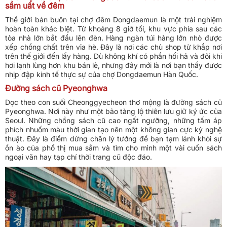
sầm uất về đêm
Thế giới bán buôn tại chợ đêm Dongdaemun là một trải nghiệm
hoàn toàn khác biệt. Từ khoảng 8 giờ tối, khu vực phía sau các
tòa nhà lớn bắt đầu lên đèn. Hàng ngàn túi hàng lớn nhỏ được
xếp chồng chất trên vỉa hè. Đây là nơi các chủ shop từ khắp nơi
trên thế giới đến lấy hàng. Dù không khí có phần hối hả và đôi khi
hơi lạnh lùng hơn khu bán lẻ, nhưng đây mới là nơi bạn thấy được
nhịp đập kinh tế thực sự của chợ Dongdaemun Hàn Quốc.
Đường sách cũ Pyeonghwa
Dọc theo con suối Cheonggyecheon thơ mộng là đường sách cũ
Pyeonghwa. Nơi này như một bảo tàng lộ thiên lưu giữ ký ức của
Seoul. Những chồng sách cũ cao ngất ngưỡng, những tấm áp
phích nhuốm màu thời gian tạo nên một không gian cực kỳ nghệ
thuật. Đây là điểm dừng chân lý tưởng để bạn tạm lánh khỏi sự
ồn ào của phố thị mua sắm và tìm cho mình một vài cuốn sách
ngoại văn hay tạp chí thời trang cũ độc đáo.