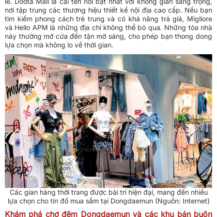
lẻ. Doota Mall là cái tên nổi bật nhất với không gian sang trọng,
nơi tập trung các thương hiệu thiết kế nội địa cao cấp. Nếu bạn
tìm kiếm phong cách trẻ trung và có khả năng trả giá, Migliore
và Hello APM là những địa chỉ không thể bỏ qua. Những tòa nhà
này thường mở cửa đến tận mờ sáng, cho phép bạn thong dong
lựa chọn mà không lo về thời gian.
Các gian hàng thời trang được bài trí hiện đại, mang đến nhiều
lựa chọn cho tín đồ mua sắm tại Dongdaemun (Nguồn: Internet)
Khám phá chợ đêm Dongdaemun và các khu bán buôn