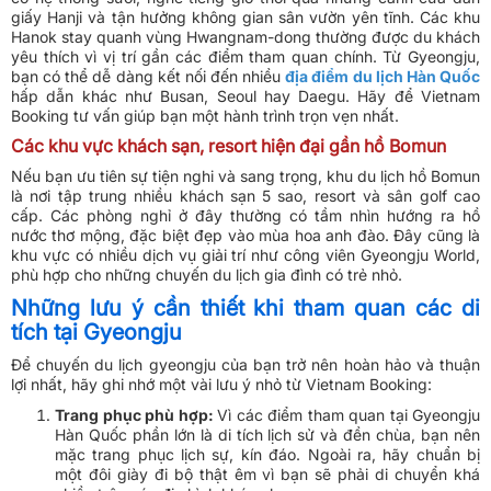
giấy Hanji và tận hưởng không gian sân vườn yên tĩnh. Các khu
Hanok stay quanh vùng Hwangnam-dong thường được du khách
yêu thích vì vị trí gần các điểm tham quan chính. Từ Gyeongju,
bạn có thể dễ dàng kết nối đến nhiều
địa điểm du lịch Hàn Quốc
hấp dẫn khác như Busan, Seoul hay Daegu. Hãy để Vietnam
Booking tư vấn giúp bạn một hành trình trọn vẹn nhất.
Các khu vực khách sạn, resort hiện đại gần hồ Bomun
Nếu bạn ưu tiên sự tiện nghi và sang trọng, khu du lịch hồ Bomun
là nơi tập trung nhiều khách sạn 5 sao, resort và sân golf cao
cấp. Các phòng nghỉ ở đây thường có tầm nhìn hướng ra hồ
nước thơ mộng, đặc biệt đẹp vào mùa hoa anh đào. Đây cũng là
khu vực có nhiều dịch vụ giải trí như công viên Gyeongju World,
phù hợp cho những chuyến du lịch gia đình có trẻ nhỏ.
Những lưu ý cần thiết khi tham quan các di
tích tại Gyeongju
Để chuyến du lịch gyeongju của bạn trở nên hoàn hảo và thuận
lợi nhất, hãy ghi nhớ một vài lưu ý nhỏ từ Vietnam Booking:
Trang phục phù hợp:
Vì các điểm tham quan tại Gyeongju
Hàn Quốc phần lớn là di tích lịch sử và đền chùa, bạn nên
mặc trang phục lịch sự, kín đáo. Ngoài ra, hãy chuẩn bị
một đôi giày đi bộ thật êm vì bạn sẽ phải di chuyển khá