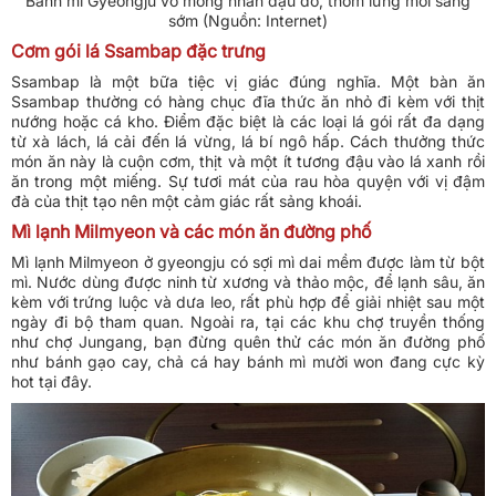
Bánh mì Gyeongju vỏ mỏng nhân đậu đỏ, thơm lừng mỗi sáng
sớm (Nguồn: Internet)
Cơm gói lá Ssambap đặc trưng
Ssambap là một bữa tiệc vị giác đúng nghĩa. Một bàn ăn
Ssambap thường có hàng chục đĩa thức ăn nhỏ đi kèm với thịt
nướng hoặc cá kho. Điểm đặc biệt là các loại lá gói rất đa dạng
từ xà lách, lá cải đến lá vừng, lá bí ngô hấp. Cách thưởng thức
món ăn này là cuộn cơm, thịt và một ít tương đậu vào lá xanh rồi
ăn trong một miếng. Sự tươi mát của rau hòa quyện với vị đậm
đà của thịt tạo nên một cảm giác rất sảng khoái.
Mì lạnh Milmyeon và các món ăn đường phố
Mì lạnh Milmyeon ở gyeongju có sợi mì dai mềm được làm từ bột
mì. Nước dùng được ninh từ xương và thảo mộc, để lạnh sâu, ăn
kèm với trứng luộc và dưa leo, rất phù hợp để giải nhiệt sau một
ngày đi bộ tham quan. Ngoài ra, tại các khu chợ truyền thống
như chợ Jungang, bạn đừng quên thử các món ăn đường phố
như bánh gạo cay, chả cá hay bánh mì mười won đang cực kỳ
hot tại đây.