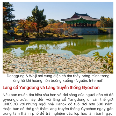
Donggung & Wolji nơi cung điện cổ tìm thấy bóng mình trong
lòng hồ khi hoàng hôn buông xuống (Nguồn: Internet)
Làng cổ Yangdong và Làng truyền thống Gyochon
Nếu bạn muốn tìm hiểu sâu hơn về đời sống của người dân cố đô
gyeongju xưa, hãy đến với làng cổ Yangdong di sản thế giới
UNESCO với những ngôi nhà Hanok có tuổi đời hơn 500 năm.
Hoặc bạn có thể ghé thăm làng truyền thống Gyochon ngay gần
trung tâm thành phố để trải nghiệm các lớp học làm bánh gạo,