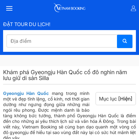
ĐẶT TOUR DU LỊCH!
Khám phá Gyeongju Hàn Quốc cố đô nghìn năm
lưu giữ di sản Silla
Gyeongju Hàn Quốc
mang trong mình
Mục lục
[Hiện]
một vẻ đẹp tĩnh lặng, cổ kính, nơi thời gian
dường như ngưng đọng giữa những mái
ngói rêu phong. Được mệnh danh là bảo
tàng không bức tường, thành phố Gyeongju Hàn Quốc là điểm
đến cho những ai yêu thích lịch sử và văn hóa Á Đông. Trong bài
viết này, Vietnam Booking sẽ cùng bạn dạo quanh một vòng cố
đô gyeongju để hiểu tại sao vùng đất này lại có sức hút mãnh liệt
đến vậy.