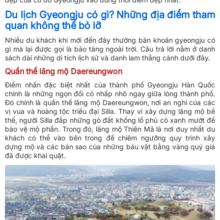
Du lịch Gyeongju có gì? Những địa điểm tham
quan không thể bỏ lỡ
Nhiều du khách khi mới đến đây thường băn khoăn gyeongju có
gì mà lại được gọi là bảo tàng ngoài trời. Câu trả lời nằm ở danh
sách dài những di tích lịch sử và danh lam thắng cảnh dưới đây.
Quần thể lăng mộ Daereungwon
Điểm nhấn đặc biệt nhất của thành phố Gyeongju Hàn Quốc
chính là những ngọn đồi cỏ nhấp nhô ngay giữa lòng thành phố.
Đó chính là quần thể lăng mộ Daereungwon, nơi an nghỉ của các
vị vua và hoàng tộc triều đại Silla. Thay vì xây dựng lăng mộ bề
thế, người Silla đắp những gò đất khổng lồ phủ cỏ xanh mướt để
bảo vệ mộ phần. Trong đó, lăng mộ Thiên Mã là nơi duy nhất du
khách có thể vào bên trong để chiêm ngưỡng quy trình xây
dựng mộ và các bản sao của những báu vật bằng vàng quý giá
đã được khai quật.