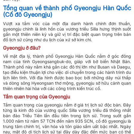
Tổng quan về thành phố Gyeongju Hàn Quốc
(Cố đô Gyeongju)
Vượt xa tầm vóc của một địa danh hành chính đơn thuần,
gyeongju chính là linh hồn của vương triều Silla hưng thịnh suốt
gần một thiên niên kỷ và giữ vị trí đặc biệt quan trọng trên bản
đồ lịch sử cũng như du lịch của xứ sở kim chi.
Gyeongju ở đâu?
Về mặt địa lý, thành phố Gyeongju Hàn Quốc nằm ở góc đông
nam của tỉnh Gyeongsangbuk-do, giáp với bờ biển Nhật Bản.
Thành phố này nằm khá gần các đô thị lớn như Busan và Daegu,
tạo điều kiện thuận lợi cho việc di chuyển trong các hành trình du
lịch liên tỉnh. Với địa hình được bao bọc bởi những dãy núi thấp
và dòng sông Hyeongsan thơ mộng, gyeongju sở hữu cảnh quan
thiên nhiên hài hòa với các công trình kiến trúc cổ.
Tầm quan trọng của Gyeongju
Tầm quan trọng của gyeongju nằm ở giá trị lịch sử độc bản. Đây
từng là kinh đô của vương quốc Silla vương triều đã thống nhất
bán đảo Triều Tiên lần đầu tiên trong lịch sử. Trong suốt gần
1.000 năm từ năm 57 TCN đến năm 935 SCN, cố đô gyeongju là
trung tâm chính trị, văn hóa và tôn giáo sầm uất bậc nhất. Ngày
nay, mật độ di tích lịch sử tại đây dày đặc đến mức bạn có thể