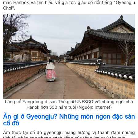
mặc Hanbok và tìm hiểu về gia tộc giàu có nổi tiếng "Gyeongju
Choi".
Làng cổ Yangdong di sản Thế giới UNESCO với những ngôi nhà
Hanok hơn 500 năm tuổi (Nguồn: Internet)
Ăn gì ở Gyeongju? Những món ngon đặc sản
cố đô
Ẩm thực tại cố đô gyeongju mang hương vị thanh đạm nhưng
tinh tế, phản ánh phong cách sống của tầng lớp quý tộc xưa.