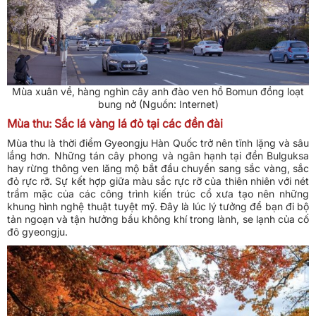
Mùa xuân về, hàng nghìn cây anh đào ven hồ Bomun đồng loạt
bung nở (Nguồn: Internet)
Mùa thu: Sắc lá vàng lá đỏ tại các đền đài
Mùa thu là thời điểm Gyeongju Hàn Quốc trở nên tĩnh lặng và sâu
lắng hơn. Những tán cây phong và ngân hạnh tại đền Bulguksa
hay rừng thông ven lăng mộ bắt đầu chuyển sang sắc vàng, sắc
đỏ rực rỡ. Sự kết hợp giữa màu sắc rực rỡ của thiên nhiên với nét
trầm mặc của các công trình kiến trúc cổ xưa tạo nên những
khung hình nghệ thuật tuyệt mỹ. Đây là lúc lý tưởng để bạn đi bộ
tản ngoạn và tận hưởng bầu không khí trong lành, se lạnh của cố
đô gyeongju.