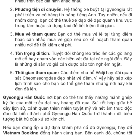
nhiều trên các địa hình khác nhau.
Phương tiện di chuyển:
Hệ thống xe buýt tại gyeongju rất
phát triển và có bảng tin bằng tiếng Anh. Tuy nhiên, nếu đi
nhóm đông, bạn có thể thuê xe đạp để dạo quanh khu vực
trung tâm hoặc sử dụng taxi để tiết kiệm thời gian.
Mua vé tham quan:
Bạn có thể mua vé lẻ tại từng điểm
hoặc cân nhắc mua vé gộp nếu có kế hoạch tham quan
nhiều nơi để tiết kiệm chi phí.
Tôn trọng di tích:
Tuyệt đối không leo trèo lên các gò lăng
mộ cổ hay chạm vào các hiện vật đá tại các ngôi đền. Đây
là những di sản vô giá cần được bảo tồn nghiêm ngặt.
Thời gian tham quan:
Các điểm như hồ Wolji hay đài quan
sát Cheomseongdae đẹp nhất về đêm, vì vậy hãy sắp xếp
lịch trình sao cho bạn có thể ghé thăm những nơi này khi
đèn đã lên.
Gyeongju Hàn Quốc
nơi bạn có thể tìm thấy những mảnh ghép
ký ức của một triều đại huy hoàng đã qua. Sự kết hợp giữa bề
dày lịch sử, cảnh quan thiên nhiên tuyệt mỹ và nét ẩm thực độc
đáo đã biến thành phố Gyeongju Hàn Quốc trở thành một biểu
tượng bất hủ của xứ sở kim chi.
Nếu bạn đang ấp ủ dự định khám phá cố đô Gyeongju, hãy để
Vietnam Booking
đồng hành cùng bạn. Bên cạnh đó, chúng tôi