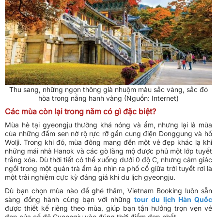
Thu sang, những ngọn thông già nhuộm màu sắc vàng, sắc đỏ
hòa trong nắng hanh vàng (Nguồn: Internet)
Các mùa còn lại trong năm có gì đặc biệt?
Mùa hè tại gyeongju thường khá nóng và ẩm, nhưng lại là mùa
của những đầm sen nở rộ rực rỡ gần cung điện Donggung và hồ
Wolji. Trong khi đó, mùa đông mang đến một vẻ đẹp khác lạ khi
những mái nhà Hanok và các gò lăng mộ được phủ một lớp tuyết
trắng xóa. Dù thời tiết có thể xuống dưới 0 độ C, nhưng cảm giác
ngồi trong một quán trà ấm áp nhìn ra phố cổ giữa trời tuyết rơi là
một trải nghiệm cực kỳ đáng giá khi du lịch gyeongju.
Dù bạn chọn mùa nào để ghé thăm, Vietnam Booking luôn sẵn
sàng đồng hành cùng bạn với những
tour du lịch Hàn Quốc
được thiết kế riêng theo mùa, giúp bạn tận hưởng trọn vẹn vẻ
đẹp của cố đô Gyeongju vào đúng thời điểm đẹp nhất.