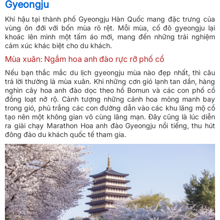
Gyeongju
Khí hậu tại thành phố Gyeongju Hàn Quốc mang đặc trưng của
vùng ôn đới với bốn mùa rõ rệt. Mỗi mùa, cố đô gyeongju lại
khoác lên mình một tấm áo mới, mang đến những trải nghiệm
cảm xúc khác biệt cho du khách.
Mùa xuân: Ngắm hoa anh đào rực rỡ phố cổ
Nếu bạn thắc mắc du lịch gyeongju mùa nào đẹp nhất, thì câu
trả lời thường là mùa xuân. Khi những cơn gió lạnh tan dần, hàng
nghìn cây hoa anh đào dọc theo hồ Bomun và các con phố cổ
đồng loạt nở rộ. Cảnh tượng những cánh hoa mỏng manh bay
trong gió, phủ trắng các con đường dẫn vào các khu lăng mộ cổ
tạo nên một không gian vô cùng lãng mạn. Đây cũng là lúc diễn
ra giải chạy Marathon Hoa anh đào Gyeongju nổi tiếng, thu hút
đông đảo du khách quốc tế tham gia.