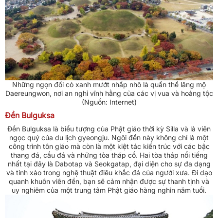
Những ngọn đồi cỏ xanh mướt nhấp nhô là quần thể lăng mộ
Daereungwon, nơi an nghỉ vĩnh hằng của các vị vua và hoàng tộc
(Nguồn: Internet)
Đền Bulguksa
Đền Bulguksa là biểu tượng của Phật giáo thời kỳ Silla và là viên
ngọc quý của du lịch gyeongju. Ngôi đền này không chỉ là một
công trình tôn giáo mà còn là một kiệt tác kiến trúc với các bậc
thang đá, cầu đá và những tòa tháp cổ. Hai tòa tháp nổi tiếng
nhất tại đây là Dabotap và Seokgatap, đại diện cho sự đa dạng
và tinh xảo trong nghệ thuật điêu khắc đá của người xưa. Đi dạo
quanh khuôn viên đền, bạn sẽ cảm nhận được sự thanh tịnh và
uy nghiêm của một trung tâm Phật giáo hàng nghìn năm tuổi.