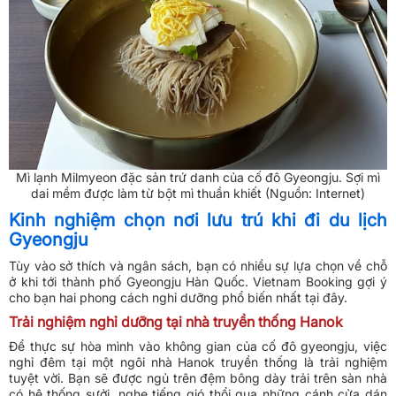
Mì lạnh Milmyeon đặc sản trứ danh của cố đô Gyeongju. Sợi mì
dai mềm được làm từ bột mì thuần khiết (Nguồn: Internet)
Kinh nghiệm chọn nơi lưu trú khi đi du lịch
Gyeongju
Tùy vào sở thích và ngân sách, bạn có nhiều sự lựa chọn về chỗ
ở khi tới thành phố Gyeongju Hàn Quốc. Vietnam Booking gợi ý
cho bạn hai phong cách nghỉ dưỡng phổ biến nhất tại đây.
Trải nghiệm nghỉ dưỡng tại nhà truyền thống Hanok
Để thực sự hòa mình vào không gian của cố đô gyeongju, việc
nghỉ đêm tại một ngôi nhà Hanok truyền thống là trải nghiệm
tuyệt vời. Bạn sẽ được ngủ trên đệm bông dày trải trên sàn nhà
có hệ thống sưởi, nghe tiếng gió thổi qua những cánh cửa dán