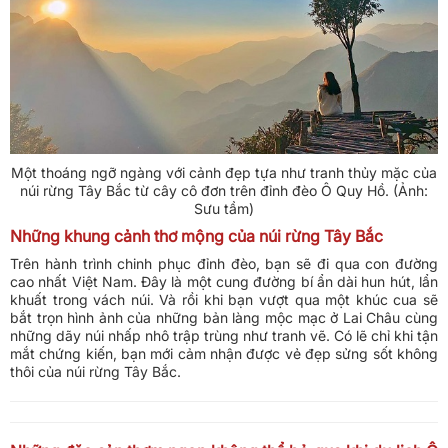
Một thoáng ngỡ ngàng với cảnh đẹp tựa như tranh thủy mặc của
núi rừng Tây Bắc từ cây cô đơn trên đỉnh đèo Ô Quy Hồ. (Ảnh:
Sưu tầm)
Những khung cảnh thơ mộng của núi rừng Tây Bắc
Trên hành trình chinh phục đỉnh đèo, bạn sẽ đi qua con đường
cao nhất Việt Nam. Đây là một cung đường bí ẩn dài hun hút, lẩn
khuất trong vách núi. Và rồi khi bạn vượt qua một khúc cua sẽ
bắt trọn hình ảnh của những bản làng mộc mạc ở Lai Châu cùng
những dãy núi nhấp nhô trập trùng như tranh vẽ. Có lẽ chỉ khi tận
mắt chứng kiến, bạn mới cảm nhận được vẻ đẹp sửng sốt không
thôi của núi rừng Tây Bắc.