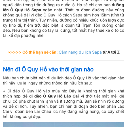
người dân trong trấn đường ra quốc lộ. Họ sẽ chỉ cho bạn
đường
lên Ô Quý Hồ Sapa
ngắn nhất. Thật ra đoạn đường này cũng
không quá dài vì đèo Ô Quy Hồ cách Sapa tầm hơn 15km (tính từ
trung tâm thị trấn). Tuy nhiên, đường có nhiều khúc uốn lượn cực
kỳ khó đi, hiểm trở, đặc biệt là đoạn từ Trạm Tôn xuống chân
đèo. Nếu bạn không có tay lái cứng, tốt nhất hãy thuê xe ô tô có
tài xế địa phương nhé.
>>>>> Có thể bạn sẽ cần:
Cẩm nang du lịch Sapa
từ A tới Z
Nên đi Ô Quy Hồ vào thời gian nào
Nếu bạn chưa biết nên đi du lịch đèo Ô Quy Hồ vào thời gian nào
thì hãy lưu lại ngay những thông tin hữu ích sau:
+
Đi đèo Ô Quy Hồ vào mùa hè
: Đây là khoảng thời gian khá
thích hợp để đi
đèo Ô Quy Hồ Lào Cai
vì thời tiết mát mẻ, dễ
chịu, có pha chút lành lạnh và ít sương mù. Bạn sẽ nhìn rõ đường
và dễ đi hơn. Tuy nhiên, bạn chỉ nên đi đoạn đèo bên phần Lào
Cai vì đoạn bên Lai Châu lúc này đang nắng nóng, cỏ cây chết
hết không có gì đẹp.