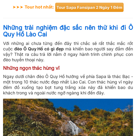
➤➤➤
Tour hot nhất
:
Tour Sapa Fansipan 2 Ngày 1 Đêm
Những trải nghiệm đặc sắc nên thử khi đi Ô
Quy Hồ Lào Cai
Với những ai chưa từng đến đây thì chắc sẽ rất thắc mắc rốt
cuộc
đèo Ô Quy Hồ có gì đẹp
mà khiến bao người say đắm đến
vậy? Thật ra câu trả lời nằm ở ngay hành trình chinh phục con
đèo huyền thoại này.
Những ngọn thác hùng vĩ
Ngay dưới chân đèo Ô Quy Hồ hướng về phía Sapa là thác Bạc -
một trong 10 thác nước đẹp nhất Lào Cai. Con thác hùng vĩ ngày
đêm đổ xuống tạo bọt tung trắng xóa này đã khiến bao du
khách trong và ngoài nước ngỡ ngàng khi đến đây.