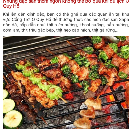
Những đặc sản thơm ngon không thể bỏ qua khi du lịch Ô
Quy Hồ
Khi lên đến đỉnh đèo, bạn có thể ghé qua các quán ăn tại khu
vực Cổng Trời Ô Quy Hồ để thưởng thức các món đặc sản Sapa
dân dã, hấp dẫn như: thịt xiên nướng, khoai nướng, bắp nướng,
cơm lam, thịt trâu gác bếp, thịt heo cắp nách, thịt gà rừng,…