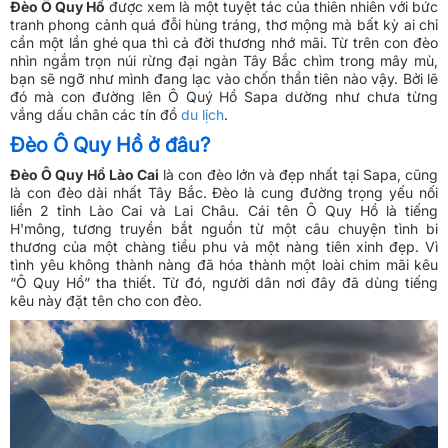
Đèo Ô Quy Hồ
được xem là một tuyệt tác của thiên nhiên với bức
tranh phong cảnh quá đỗi hùng tráng, thơ mộng mà bất kỳ ai chỉ
cần một lần ghé qua thì cả đời thương nhớ mãi. Từ trên con đèo
nhìn ngắm trọn núi rừng đại ngàn Tây Bắc chìm trong mây mù,
bạn sẽ ngỡ như mình đang lạc vào chốn thần tiên nào vậy. Bởi lẽ
đó mà con đường lên Ô Quý Hồ Sapa dường như chưa từng
vắng dấu chân các tín đồ
du lịch
.
Đèo Ô Quy Hồ ở đâu?
Đèo Ô Quy Hồ Lào Cai
là con đèo lớn và đẹp nhất tại Sapa, cũng
là con đèo dài nhất Tây Bắc. Đèo là cung đường trọng yếu nối
liền 2 tỉnh Lào Cai và Lai Châu. Cái tên Ô Quy Hồ là tiếng
H'mông, tương truyền bắt nguồn từ một câu chuyện tình bi
thương của một chàng tiều phu và một nàng tiên xinh đẹp. Vì
tình yêu không thành nàng đã hóa thành một loài chim mãi kêu
“Ô Quy Hồ” tha thiết. Từ đó, người dân nơi đây đã dùng tiếng
kêu này đặt tên cho con đèo.