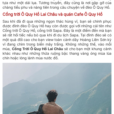
tựa như một dải lụa. Tương truyền, đây cũng là nơi gặp gỡ của
chàng tiều phu và nàng tiên trong câu chuyện về đèo Ô Quy Hồ.
Cổng trời Ô Quy Hồ Lai Châu và quán Cafe Ô Quy Hồ
Sau khi đã đi qua những ngọn thác hùng vĩ, bạn sẽ chinh phục
được đỉnh đèo Ô Quy Hồ hay còn được gọi với những cái tên như
Cổng trời Ô Quy Hồ, cổng trời Sapa. Đây là một điểm đến mà bạn
sẽ rất hối tiếc nếu bỏ qua khi đi du lịch Sapa. Tại đỉnh đèo sẽ có
một quả đồi cao cho bạn view toàn cảnh dãy Hoàng Liên Sơn kỳ
vĩ đang chìm trong biển mây trắng. Không những thế, vào mỗi
mùa,
Cổng Trời Ô Quy Hồ Lai Châu
sẽ cho bạn một khung cảnh
khác nhau như những thửa ruộng bậc thang vàng óng mùa lúa
chín hoặc lóng lánh mùa nước đổ.