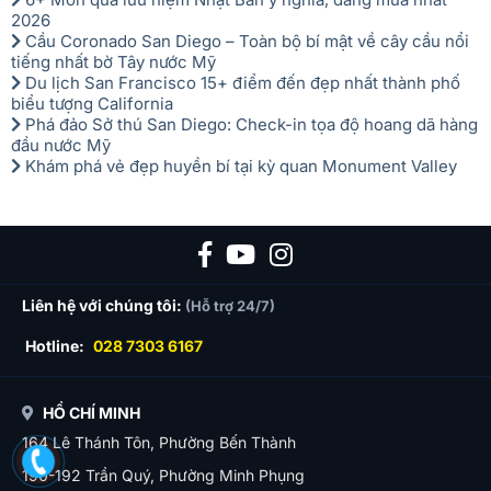
2026
Cầu Coronado San Diego – Toàn bộ bí mật về cây cầu nổi
tiếng nhất bờ Tây nước Mỹ
Du lịch San Francisco 15+ điểm đến đẹp nhất thành phố
biểu tượng California
Phá đảo Sở thú San Diego: Check-in tọa độ hoang dã hàng
đầu nước Mỹ
Khám phá vẻ đẹp huyền bí tại kỳ quan Monument Valley
Liên hệ với chúng tôi:
(Hỗ trợ 24/7)
Hotline:
028 7303 6167
HỒ CHÍ MINH
164 Lê Thánh Tôn, Phường Bến Thành
190-192 Trần Quý, Phường Minh Phụng