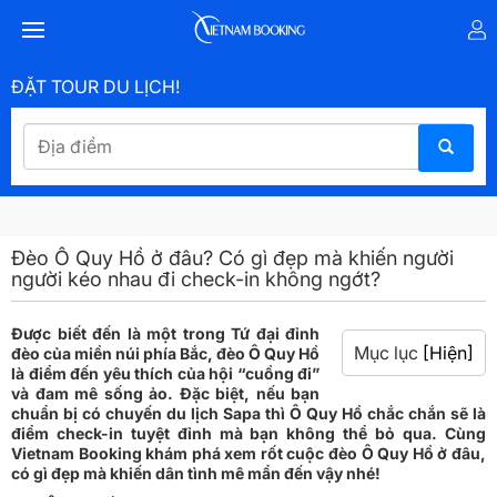
ĐẶT TOUR DU LỊCH!
Đèo Ô Quy Hồ ở đâu? Có gì đẹp mà khiến người
người kéo nhau đi check-in không ngớt?
Được biết đến là một trong Tứ đại đỉnh
Mục lục
[Hiện]
đèo của miền núi phía Bắc, đèo Ô Quy Hồ
là điểm đến yêu thích của hội “cuồng đi”
và đam mê sống ảo. Đặc biệt, nếu bạn
chuẩn bị có chuyến du lịch Sapa thì Ô Quy Hồ chắc chắn sẽ là
điểm check-in tuyệt đỉnh mà bạn không thể bỏ qua. Cùng
Vietnam Booking khám phá xem rốt cuộc đèo Ô Quy Hồ ở đâu,
có gì đẹp mà khiến dân tình mê mẩn đến vậy nhé!