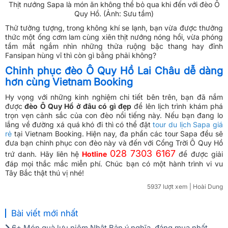
Thịt nướng Sapa là món ăn không thể bỏ qua khi đến với đèo Ô
Quy Hồ. (Ảnh: Sưu tầm)
Thử tưởng tượng, trong không khí se lạnh, bạn vừa được thưởng
thức một ống cơm lam cùng xiên thịt nướng nóng hổi, vừa phóng
tầm mắt ngắm nhìn những thửa ruộng bậc thang hay đỉnh
Fansipan hùng vĩ thì còn gì bằng phải không?
Chinh phục đèo Ô Quy Hồ Lai Châu dễ dàng
hơn cùng Vietnam Booking
Hy vọng với những kinh nghiệm chi tiết bên trên, bạn đã nắm
được
đèo Ô Quy Hồ ở đâu có gì đẹp
để lên lịch trình khám phá
trọn vẹn cảnh sắc của con đèo nổi tiếng này. Nếu bạn đang lo
lắng về đường xá quá khó đi thì có thể đặt
tour du lịch Sapa giá
rẻ
tại Vietnam Booking. Hiện nay, đa phần các tour Sapa đều sẽ
đưa bạn chinh phục con đèo này và đến với Cổng Trời Ô Quy Hồ
028 7303 6167
trứ danh. Hãy liên hệ
Hotline
để được giải
đáp mọi thắc mắc miễn phí. Chúc bạn có một hành trình vi vu
Tây Bắc thật thú vị nhé!
5937 lượt xem
| Hoài Dung
Bài viết mới nhất
6+ Món quà lưu niệm Nhật Bản ý nghĩa, đáng mua nhất