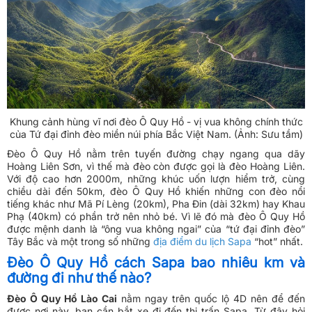
Khung cảnh hùng vĩ nơi đèo Ô Quy Hồ - vị vua không chính thức
của Tứ đại đỉnh đèo miền núi phía Bắc Việt Nam. (Ảnh: Sưu tầm)
Đèo Ô Quy Hồ nằm trên tuyến đường chạy ngang qua dãy
Hoàng Liên Sơn, vì thế mà đèo còn được gọi là đèo Hoàng Liên.
Với độ cao hơn 2000m, những khúc uốn lượn hiểm trở, cùng
chiều dài đến 50km, đèo Ô Quy Hồ khiến những con đèo nổi
tiếng khác như Mã Pí Lèng (20km), Pha Đin (dài 32km) hay Khau
Phạ (40km) có phần trở nên nhỏ bé. Vì lẽ đó mà đèo Ô Quy Hồ
được mệnh danh là “ông vua không ngai” của “tứ đại đỉnh đèo”
Tây Bắc và một trong số những
địa điểm du lịch Sapa
“hot” nhất.
Đèo Ô Quy Hồ cách Sapa bao nhiêu km và
đường đi như thế nào?
Đèo Ô Quy Hồ Lào Cai
nằm ngay trên quốc lộ 4D nên để đến
được nơi này, bạn cần bắt xe đi đến thị trấn Sapa. Từ đây hỏi