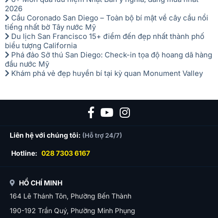
2026
Cầu Coronado San Diego – Toàn bộ bí mật về cây cầu nổi
tiếng nhất bờ Tây nước Mỹ
Du lịch San Francisco 15+ điểm đến đẹp nhất thành phố
biểu tượng California
Phá đảo Sở thú San Diego: Check-in tọa độ hoang dã hàng
đầu nước Mỹ
Khám phá vẻ đẹp huyền bí tại kỳ quan Monument Valley
Liên hệ với chúng tôi:
(Hỗ trợ 24/7)
Hotline:
028 7303 6167
HỒ CHÍ MINH
164 Lê Thánh Tôn, Phường Bến Thành
190-192 Trần Quý, Phường Minh Phụng