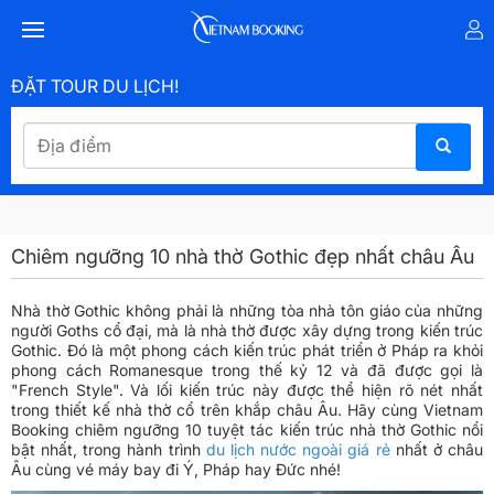
ĐẶT TOUR DU LỊCH!
Chiêm ngưỡng 10 nhà thờ Gothic đẹp nhất châu Âu
Nhà thờ Gothic không phải là những tòa nhà tôn giáo của những
người Goths cổ đại, mà là nhà thờ được xây dựng trong kiến trúc
Gothic. Đó là một phong cách kiến trúc phát triển ở Pháp ra khỏi
phong cách Romanesque trong thế kỷ 12 và đã được gọi là
"French Style". Và lối kiến trúc này được thể hiện rõ nét nhất
trong thiết kế nhà thờ cổ trên khắp châu Âu. Hãy cùng Vietnam
Booking chiêm ngưỡng 10 tuyệt tác kiến trúc nhà thờ Gothic nổi
bật nhất, trong hành trình
du lịch nước ngoài giá rẻ
nhất ở châu
Âu cùng vé máy bay đi Ý, Pháp hay Đức nhé!