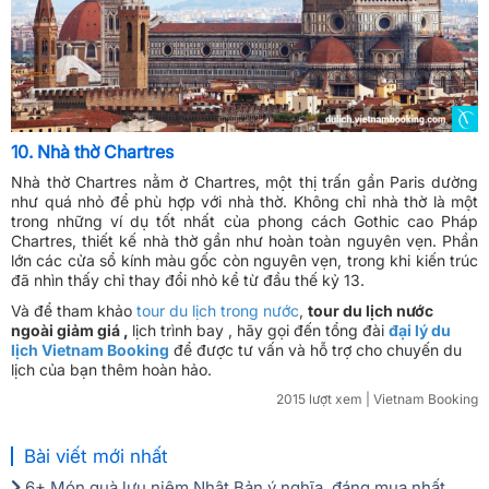
10. Nhà thờ Chartres
Nhà thờ Chartres nằm ở Chartres, một thị trấn gần Paris dường
như quá nhỏ để phù hợp với nhà thờ. Không chỉ nhà thờ là một
trong những ví dụ tốt nhất của phong cách Gothic cao Pháp
Chartres, thiết kế nhà thờ gần như hoàn toàn nguyên vẹn. Phần
lớn các cửa sổ kính màu gốc còn nguyên vẹn, trong khi kiến trúc
đã nhìn thấy chỉ thay đổi nhỏ kể từ đầu thế kỷ 13.
Và để tham khảo
tour du lịch trong nước
,
tour du lịch nước
ngoài giảm giá
,
lịch trình bay , hãy gọi đến tổng đài
đại lý du
lịch
Vietnam Booking
để được tư vấn và hỗ trợ cho chuyến du
lịch của bạn thêm hoàn hảo.
2015 lượt xem
| Vietnam Booking
Bài viết mới nhất
6+ Món quà lưu niệm Nhật Bản ý nghĩa, đáng mua nhất