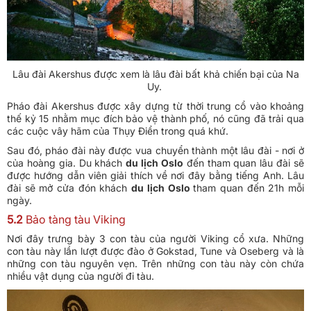
Lâu đài Akershus được xem là lâu đài bất khả chiến bại của Na
Uy.
Pháo đài Akershus được xây dựng từ thời trung cổ vào khoảng
thế kỷ 15 nhằm mục đích bảo vệ thành phố, nó cũng đã trải qua
các cuộc vây hãm của Thụy Điển trong quá khứ.
Sau đó, pháo đài này được vua chuyển thành một lâu đài - nơi ở
của hoàng gia. Du khách
du lịch Oslo
đến tham quan lâu đài sẽ
được hướng dẫn viên giải thích về nơi đây bằng tiếng Anh. Lâu
đài sẽ mở cửa đón khách
du lịch Oslo
tham quan đến 21h mỗi
ngày.
5.2
Bảo tàng tàu Viking
Nơi đây trưng bày 3 con tàu của người Viking cổ xưa. Những
con tàu này lần lượt được đào ở Gokstad, Tune và Oseberg và là
những con tàu nguyên vẹn. Trên những con tàu này còn chứa
nhiều vật dụng của người đi tàu.