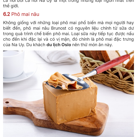
cá hồi bởi cá hồi Na Uy là một trong những loại ngon nhất trên
thế giới.
6.2
Phô mai nâu
Không giống với những loại phô mai phổ biến mà mọi người hay
biết đến, phô mai nâu Brunost có nguyên liệu chính từ sữa dư
trong quá trình chế biến phô mai. Loại sữa này tiếp tục được nấu
cho đến khi đặc lại và có vị mặn, đó chính là phô mai đặc trưng
của Na Uy. Du khách
du lịch Oslo
nên thử món ăn này.