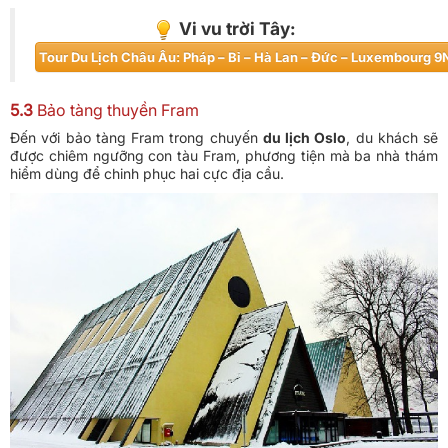
Vi vu trời Tây:
Tour Du Lịch Châu Âu: Pháp – Bỉ – Hà Lan – Đức – Luxembourg 
5.3
Bảo tàng thuyền Fram
Đến với bảo tàng Fram trong chuyến
du lịch Oslo
, du khách sẽ
được chiêm ngưỡng con tàu Fram, phương tiện mà ba nhà thám
hiểm dùng để chinh phục hai cực địa cầu.