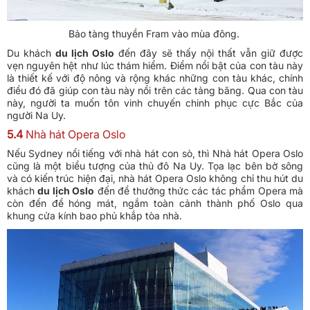
Bảo tàng thuyền Fram vào mùa đông.
Du khách
du lịch Oslo
đến đây sẽ thấy nội thất vẫn giữ được
vẹn nguyên hệt như lúc thám hiểm. Điểm nổi bật của con tàu này
là thiết kế với độ nông và rộng khác những con tàu khác, chính
điều đó đã giúp con tàu này nổi trên các tảng băng. Qua con tàu
này, người ta muốn tôn vinh chuyến chinh phục cực Bắc của
người Na Uy.
5.4
Nhà hát Opera Oslo
Nếu Sydney nổi tiếng với nhà hát con sò, thì Nhà hát Opera Oslo
cũng là một biểu tượng của thủ đô Na Uy. Tọa lạc bên bờ sông
và có kiến trúc hiện đại, nhà hát Opera Oslo không chỉ thu hút du
khách
du lịch Oslo
đến để thưởng thức các tác phẩm Opera mà
còn đến để hóng mát, ngắm toàn cảnh thành phố Oslo qua
khung cửa kính bao phủ khắp tòa nhà.