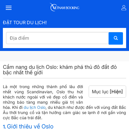
ĐẶT TOUR DU LỊCH!
Cẩm nang du lịch Oslo: khám phá thủ đô đắt đỏ
bậc nhất thế giới
Là một trong những thành phố lâu đời
Mục lục
[Hiện]
nhất vùng Scandinavian, Oslo thu hút
khách nước ngoài với vẻ đẹp cổ điển và
những bảo tàng mang nhiều giá trị văn
hóa. Khi đi
du lịch Oslo
, du khách như được đến với vùng đất Bắc
Âu thời trung cổ và tận hưởng cảm giác se lạnh ở nơi gần vòng
cực Bắc của trái đất.
Giới thiệu về Oslo
1.