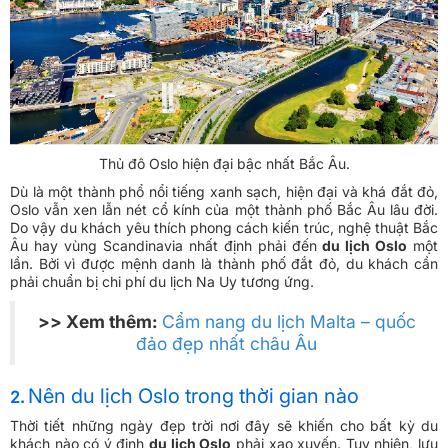
Thủ đô Oslo hiện đại bậc nhất Bắc Âu.
Dù là một thành phổ nổi tiếng xanh sạch, hiện đại và khá đắt đỏ,
Oslo vẫn xen lẫn nét cổ kính của một thành phố Bắc Âu lâu đời.
Do vậy du khách yêu thích phong cách kiến trúc, nghệ thuật Bắc
Âu hay vùng Scandinavia nhất định phải đến
du lịch Oslo
một
lần. Bởi vì được mệnh danh là thành phố đắt đỏ, du khách cần
phải chuẩn bị chi phí du lịch Na Uy tương ứng.
>> Xem thêm:
Cẩm nang du lịch Malta – quốc
đảo đẹp nhất châu Âu
Nên du lịch Oslo trong thời gian nào
2.
Thời tiết những ngày đẹp trời nơi đây sẽ khiến cho bất kỳ du
khách nào có ý định
du lịch Oslo
phải xao xuyến. Tuy nhiên, lưu