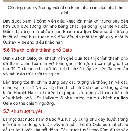
Choáng ngợp với công viên điêu khắc nhân sinh lớn nhất thế
giới.
Đây được xem là công viên điêu khắc lớn nhất khi trưng bày đến
hơn 200 bức tượng lớn nhỏ bằng chất liệu đồng, granite và sắt.
Điểm đặc biệt mà chắc chắn khách
du lịch Oslo
sẽ ấn tượng
là
tất cả các bức tượng nơi đây đều do một tác giả duy nhất là
Gustav Vigeland điêu khắc nên.
5.6
Tòa thị chính thành phố Oslo
Đến
du lịch Oslo
, du khách nên ghé qua tòa thị chính thành phố
để tham quan tòa nhà với toàn gạch đỏ rực rỡ cả một góc trời
thủ đô. Du khách nhìn với tòa thị chính sẽ thấy vẻ hiện đại xen lẫn
với nét kiến trúc thời trung cổ.
Bên trong tòa thị chính trưng bày các tượng và thông tin về các
nhân vật lịch sử Na Uy. Tại tòa thị chính Oslo còn có tượng điêu
khắc Harald Hardrada trên lưng ngựa và tượng vị thánh bảo hộ
của thành phố - St Hallvard ở phía trước mà du khách
du lịch
Oslo
có thể chiêm ngưỡng.
5.7
Khu trượt tuyết
Là một đất nước nằm ở Bắc Âu, Na Uy cũng phủ đầy tuyết trắng
mỗi độ mùa đông về. Do vậy mà gần thủ đô Oslo có một chiếc
cầu trượt tuyết khá nổi tiếng. Cầu trượt tuyết cao 69m được xây