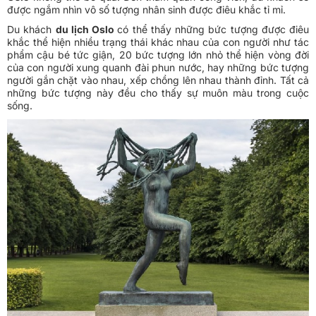
được ngắm nhìn vô số tượng nhân sinh được điêu khắc tỉ mỉ.
Du khách
du lịch Oslo
có thể thấy những bức tượng được điêu
khắc thể hiện nhiều trạng thái khác nhau của con người như tác
phẩm cậu bé tức giận, 20 bức tượng lớn nhỏ thể hiện vòng đời
của con người xung quanh đài phun nước, hay những bức tượng
người gắn chặt vào nhau, xếp chồng lên nhau thành đỉnh. Tất cả
những bức tượng này đều cho thấy sự muôn màu trong cuộc
sống.