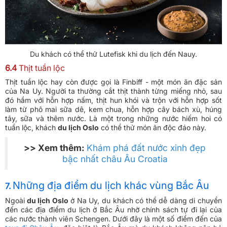
Du khách có thể thử Lutefisk khi du lịch đến Nauy.
6.4
Thịt tuần lộc
Thịt tuần lộc hay còn được gọi là Finbiff - một món ăn đặc sản
của Na Uy. Người ta thường cắt thịt thành từng miếng nhỏ, sau
đó hầm với hỗn hợp nấm, thịt hun khói và trộn với hỗn hợp sốt
làm từ phô mai sữa dê, kem chua, hỗn hợp cây bách xù, húng
tây, sữa và thêm nước. Là một trong những nước hiếm hoi có
tuần lộc, khách
du lịch Oslo
có thể thử món ăn độc đáo này.
>> Xem thêm:
Khám phá đất nước xinh đẹp
bậc nhất châu Âu Croatia
Những địa điểm du lịch khác vùng Bắc Âu
7.
Ngoài
du lịch Oslo
ở Na Uy, du khách có thể dễ dàng di chuyển
đến các địa điểm du lịch ở Bắc Âu nhờ chính sách tự đi lại của
các nước thành viên Schengen. Dưới đây là một số điểm đến của