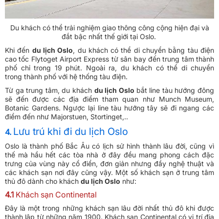
Du khách có thể trải nghiệm giao thông công cộng hiện đại và
đắt bậc nhất thế giới tại Oslo.
Khi đến
du lịch Oslo
, du khách có thể di chuyển bằng tàu điện
cao tốc Flytoget Airport Express từ sân bay đến trung tâm thành
phố chỉ trong 19 phút. Ngoài ra, du khách có thể di chuyển
trong thành phố với hệ thống tàu điện.
Từ ga trung tâm, du khách
du lịch Oslo
bắt line tàu hướng đông
sẽ đến được các địa điểm tham quan như Munch Museum,
Botanic Gardens. Ngược lại line tàu hướng tây sẽ đi ngang các
điểm đến như Majorstuen, Stortinget,..
Lưu trú khi đi du lịch Oslo
4.
Oslo là thành phố Bắc Âu có lịch sử hình thành lâu đời, cũng vì
thế mà hầu hết các tòa nhà ở đây đều mang phong cách đặc
trưng của vùng này cổ điển, đơn giản nhưng đầy nghệ thuật và
các khách sạn nơi đây cũng vậy. Một số khách sạn ở trung tâm
thủ đô dành cho khách
du lịch Oslo
như:
4.1
Khách sạn Continental
Đây là một trong những khách sạn lâu đời nhất thủ đô khi được
thành lập từ những năm 1900. Khách sạn Continental có vị trí địa