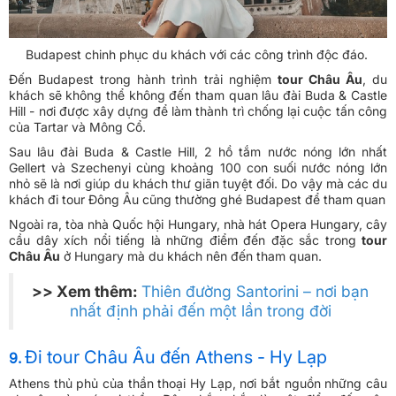
Budapest chinh phục du khách với các công trình độc đáo.
Đến Budapest trong hành trình trải nghiệm
tour Châu Âu
, du
khách sẽ không thể không đến tham quan lâu đài Buda & Castle
Hill - nơi được xây dựng để làm thành trì chống lại cuộc tấn công
của Tartar và Mông Cổ.
Sau lâu đài Buda & Castle Hill, 2 hồ tắm nước nóng lớn nhất
Gellert và Szechenyi cùng khoảng 100 con suối nước nóng lớn
nhỏ sẽ là nơi giúp du khách thư giãn tuyệt đối. Do vậy mà các du
khách đi tour Đông Âu cũng thường ghé Budapest để tham quan
Ngoài ra, tòa nhà Quốc hội Hungary, nhà hát Opera Hungary, cây
cầu dây xích nổi tiếng là những điểm đến đặc sắc trong
tour
Châu Âu
ở Hungary mà du khách nên đến tham quan.
>> Xem thêm:
Thiên đường Santorini – nơi bạn
nhất định phải đến một lần trong đời
Đi tour Châu Âu đến Athens - Hy Lạp
9.
Athens thủ phủ của thần thoại Hy Lạp, nơi bắt nguồn những câu