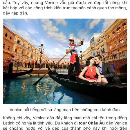
cầu. Tuy vậy, nhưng Venice vẫn giữ được vẻ đẹp rất riêng khi
kết hợp với các công trình kiến trúc tạo nên cảnh quan thơ mộng,
đầy hấp dẫn.
Venice nổi tiếng với sự lãng mạn bên những con kênh đào.
Không chỉ vậy, Venice còn đầy lãng mạn nhờ cái tên trong tiếng
Latinh có nghĩa là tình yêu. Du khách đi
tour Châu Âu
đến Venice
sẽ choáng ngợp với vẻ đẹp của thành phố này khi ngồi trên