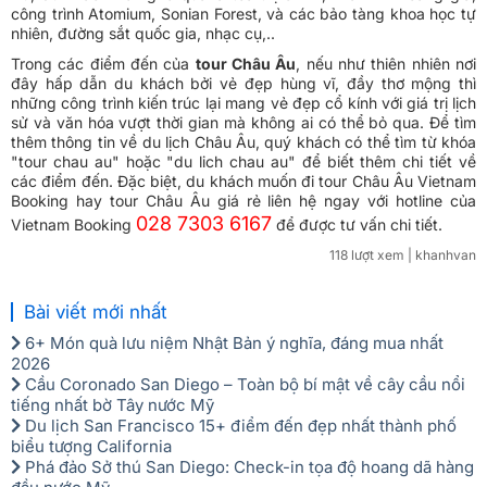
công trình Atomium, Sonian Forest, và các bảo tàng khoa học tự
nhiên, đường sắt quốc gia, nhạc cụ,..
Trong các điểm đến của
tour Châu Âu
, nếu như thiên nhiên nơi
đây hấp dẫn du khách bởi vẻ đẹp hùng vĩ, đầy thơ mộng thì
những công trình kiến trúc lại mang vẻ đẹp cổ kính với giá trị lịch
sử và văn hóa vượt thời gian mà không ai có thể bỏ qua. Để tìm
thêm thông tin về du lịch Châu Âu, quý khách có thể tìm từ khóa
"tour chau au" hoặc "du lich chau au" để biết thêm chi tiết về
các điểm đến. Đặc biệt, du khách muốn đi tour Châu Âu Vietnam
Booking hay tour Châu Âu giá rẻ liên hệ ngay với hotline của
028 7303 6167
Vietnam Booking
để được tư vấn chi tiết.
118 lượt xem
| khanhvan
Bài viết mới nhất
6+ Món quà lưu niệm Nhật Bản ý nghĩa, đáng mua nhất
2026
Cầu Coronado San Diego – Toàn bộ bí mật về cây cầu nổi
tiếng nhất bờ Tây nước Mỹ
Du lịch San Francisco 15+ điểm đến đẹp nhất thành phố
biểu tượng California
Phá đảo Sở thú San Diego: Check-in tọa độ hoang dã hàng