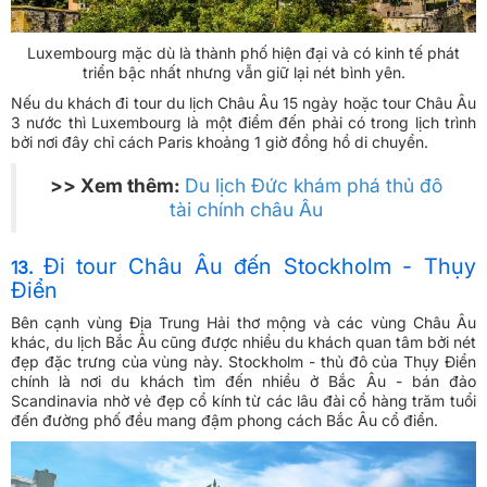
Luxembourg mặc dù là thành phố hiện đại và có kinh tế phát
triển bậc nhất nhưng vẫn giữ lại nét bình yên.
Nếu du khách đi tour du lịch Châu Âu 15 ngày hoặc tour Châu Âu
3 nước thì Luxembourg là một điểm đến phải có trong lịch trình
bởi nơi đây chỉ cách Paris khoảng 1 giờ đồng hồ di chuyển.
>> Xem thêm:
Du lịch Đức khám phá thủ đô
tài chính châu Âu
Đi tour Châu Âu đến Stockholm - Thụy
13.
Điển
Bên cạnh vùng Địa Trung Hải thơ mộng và các vùng Châu Âu
khác, du lịch Bắc Âu cũng được nhiều du khách quan tâm bởi nét
đẹp đặc trưng của vùng này. Stockholm - thủ đô của Thụy Điển
chính là nơi du khách tìm đến nhiều ở Bắc Âu - bán đảo
Scandinavia nhờ vẻ đẹp cổ kính từ các lâu đài cổ hàng trăm tuổi
đến đường phố đều mang đậm phong cách Bắc Âu cổ điển.