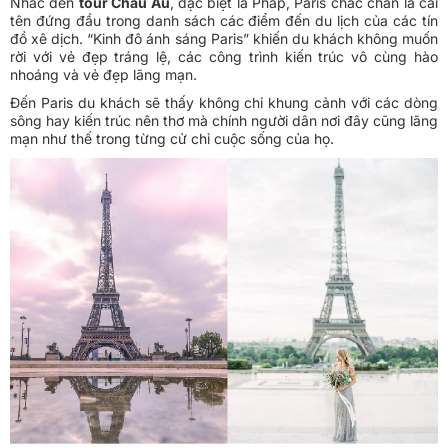
Nhắc đến
tour Châu Âu
, đặc biệt là Pháp, Paris chắc chắn là cái
tên đứng đầu trong danh sách các điểm đến du lịch của các tín
đồ xê dịch. “Kinh đô ánh sáng Paris” khiến du khách không muốn
rời với vẻ đẹp tráng lệ, các công trình kiến trúc vô cùng hào
nhoáng và vẻ đẹp lãng mạn.
Đến Paris du khách sẽ thấy không chỉ khung cảnh với các dòng
sông hay kiến trúc nên thơ mà chính người dân nơi đây cũng lãng
mạn như thế trong từng cử chỉ cuộc sống của họ.