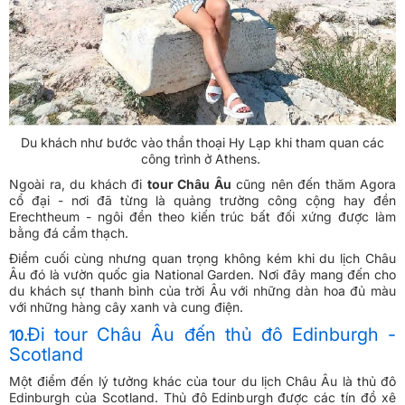
Du khách như bước vào thần thoại Hy Lạp khi tham quan các
công trình ở Athens.
Ngoài ra, du khách đi
tour Châu Âu
cũng nên đến thăm Agora
cổ đại - nơi đã từng là quảng trường công cộng hay đền
Erechtheum - ngôi đền theo kiến trúc bất đối xứng được làm
bằng đá cẩm thạch.
Điểm cuối cùng nhưng quan trọng không kém khi du lịch Châu
Âu đó là vườn quốc gia National Garden. Nơi đây mang đến cho
du khách sự thanh bình của trời Âu với những dàn hoa đủ màu
với những hàng cây xanh và cung điện.
Đi tour Châu Âu đến thủ đô Edinburgh -
10.
Scotland
Một điểm đến lý tưởng khác của tour du lịch Châu Âu là thủ đô
Edinburgh của Scotland. Thủ đô Edinburgh được các tín đồ xê