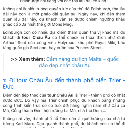
Edinburgh nổi tiếng với các tòa lâu đài cổ kính.
Không chỉ là biểu tượng quyền lực của thủ đô Edinburgh, tòa lâu
đài này còn là một pháo đài quân sự. Ngày nay, khi đến tham
quan lâu đài này, du khách vẫn sẽ được chiêm ngưỡng khẩu
pháo cổ xưa nhất thế giới Mons Meg.
Edinburgh còn có nhiều địa điểm tham quan thú vị khác mà du
khách đi
tour
Châu Âu
có thể check in thỏa thích như đỉnh
Arthur’ Seat của công viên Holyrood, khu phố Royal Mile, bảo
tàng quốc gia Scotland, hay vườn hoa Princes Street.
>> Xem thêm:
Cẩm nang du lịch Malta – quốc
đảo đẹp nhất châu Âu
Đi tour Châu Âu đến thành phố biển Trier -
11.
Đức
Điểm đến tiếp theo của
tour Châu Âu
là Trier - thành phố cổ nhất
nước Đức. Do vậy mà Trier chinh phục du khách bằng những
công trình kiến trúc cổ có tuổi đời hàng nghìn năm như Cầu La
Mã, Cổng thành Đen, hội trường La Mã, nhà thờ Dom,...
Không chỉ vậy, thành phố cổ Trier còn là quê hương của nhà tư
tưởng Karl Marx. Dạo quanh thành phố, du khách còn có thể đi