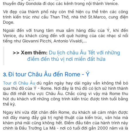
thuyền đáy Gondola đi dọc các kênh trong nội thành Venice.
Vẻ đẹp của thành phố này còn thể hiện cụ thể trên các công
trình kiến trúc như cầu Than Thở, nhà thờ St.Marco, cung điện
Doge.
Ngoài đến với trung tâm mua sắm hàng đầu của Ý, khi đến
Venice, du khách cũng đến với quê hương của các nhạc sĩ nổi
tiếng như Giovanni Picchi, Antonio Vivaldi,...
>> Xem thêm:
Du lịch châu Âu Tết với những
điểm đến thú vị nơi miền đất hứa
Đi tour Châu Âu đến Rome - Ý
3.
Tour đi Châu Âu
dù ngắn ngày hay dài ngày vẫn không thể bỏ
qua thủ đô của Ý - Rome. Nơi đây là thủ đô có lịch sử hình thành
lâu đời nhất khu vực Châu Âu. Chắc cũng vì vậy mà Rome thu
hút du khách với những công trình kiến trúc được tính tuổi bằng
thế kỷ.
Ngay khi vừa đặt chân đến Rome, du khách sẽ cảm nhận được
nơi đây mang đầy giá trị nghệ thuật của kiến trúc, văn hóa mà
khám phá mãi cũng không hết. Điểm đầu tiên của hành trình này
chính là Đấu Trường La Mã - nơi có tuổi đời gần 2000 năm và là