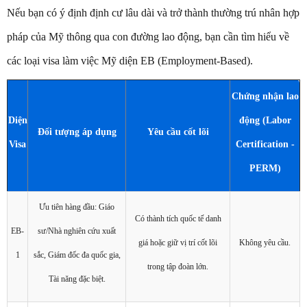
Nếu bạn có ý định định cư lâu dài và trở thành thường trú nhân hợp
pháp của Mỹ thông qua con đường lao động, bạn cần tìm hiểu về
các loại visa làm việc Mỹ diện EB (Employment-Based).
Chứng nhận lao
Diện
động (Labor
Đối tượng áp dụng
Yêu cầu cốt lõi
Visa
Certification -
PERM)
Ưu tiên hàng đầu: Giáo
Có thành tích quốc tế danh
EB-
sư/Nhà nghiên cứu xuất
giá hoặc giữ vị trí cốt lõi
Không yêu cầu.
1
sắc, Giám đốc đa quốc gia,
trong tập đoàn lớn.
Tài năng đặc biệt.