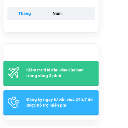
Tháng
Năm
Kiểm tra tỉ lệ đâu visa của bạn
trong vòng 3 phút
Đăng ký ngay tư vấn visa 24h/7 để
được hỗ trợ miễn phí