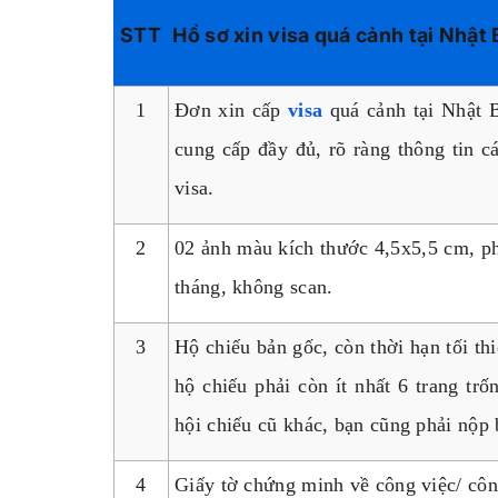
STT
Hồ sơ xin visa quá cảnh tại Nhật
1
Đơn xin cấp
visa
quá cảnh tại Nhật B
cung cấp đầy đủ, rõ ràng thông tin 
visa.
2
02 ảnh màu kích thước 4,5x5,5 cm, p
tháng, không scan.
3
Hộ chiếu bản gốc, còn thời hạn tối th
hộ chiếu phải còn ít nhất 6 trang tr
hội chiếu cũ khác, bạn cũng phải nộp 
4
Giấy tờ chứng minh về công việc/ côn