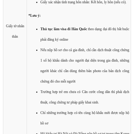
Giấy xác nhận tình trạng hôn nhân: Kết hôn, ly hôn (nếu có).
*Lưu ý:
Giấy tờ nhân
Thủ tục làm visa đi Hàn Quốc
theo dạng đại đô thị bắt buộc
thân
phải đăng ký online
Nếu nộp hồ sơ cho cả gia đình, chỉ cần dịch thuật công chứng
1 sổ hộ khẩu dành cho người đại diện trong gia đình, những
người khác chỉ cần dùng thêm bản photo của bản dịch công
chứng đó cho mỗi người
Trường hợp trẻ em chưa có Căn cước công dân thì phải dịch
thuật, công chứng tư pháp giấy khai sinh.
Chỉ những trường hợp có tên cùng hộ khẩu mới được nộp hộ
hồ sơ
Hộ khẩu tại Hà Nội và Đà Nẵng nộp hồ sơ tại trung tâm Korea