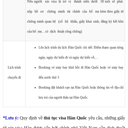
Nếu người xin visa là trẻ vị thành niên dưới 18 tuổi sẽ phải
nộp hồ sơ chứng minh tài chính của bố mẹ kèm theo giấy tờ
chứng minh quan hệ (sổ hộ khẩu, giấy khai sinh, đăng ký kết hôn
của bố mẹ... có dịch thuật công chứng)
Lên lịch trình du lịch Hàn Quốc chi tiết: Điểm tham quan từng
ngày, ngày dự kiến đi và ngày dự kiến về,…
Lịch trình
Booking vé máy bay khứ hồi đi Hàn Quốc hoặc vé máy bay
chuyến đi
đến nước thứ 3
Booking đặt khách sạn tại Hàn Quốc hoặc thông tin về địa chỉ
lưu trú của người thân tại Hàn Quốc.
*Lưu ý:
Quy định về
thủ tục visa Hàn Quốc
yêu cầu, những giấy
tờ xin visa Hàn được cấp bởi chính phủ Việt Nam cần dịch thuật