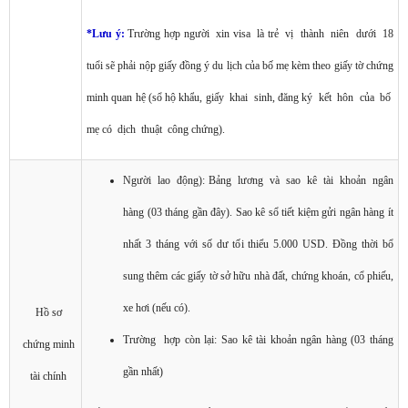
*Lưu ý:
Trường hợp người xin visa là trẻ vị thành niên dưới 18
tuổi sẽ phải nộp giấy đồng ý du lịch của bố mẹ kèm theo giấy tờ chứng
minh quan hệ (sổ hộ khẩu, giấy khai sinh, đăng ký kết hôn của bố
mẹ có dịch thuật công chứng).
Người lao động): Bảng lương và sao kê tài khoản ngân
hàng (03 tháng gần đây). Sao kê sổ tiết kiệm gửi ngân hàng ít
nhất 3 tháng với số dư tối thiểu 5.000 USD. Đồng thời bổ
sung thêm các giấy tờ sở hữu nhà đất, chứng khoán, cổ phiếu,
xe hơi (nếu có).
Hồ sơ
Trường hợp còn lại: Sao kê tài khoản ngân hàng (03 tháng
chứng minh
gần nhất)
tài chính