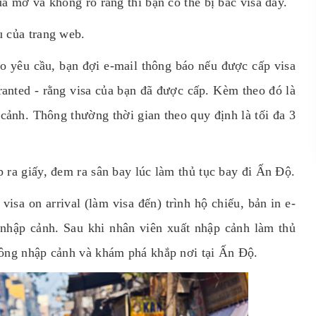
á mờ và không rõ ràng thì bạn có thể bị bác visa đấy.
u của trang web.
o yêu cầu, bạn đợi e-mail thông báo nếu được cấp visa
anted - rằng visa của bạn đã được cấp. Kèm theo đó là
 cảnh. Thông thường thời gian theo quy định là tối đa 3
 ra giấy, đem ra sân bay lúc làm thủ tục bay đi Ấn Độ.
sa on arrival (làm visa đến) trình hộ chiếu, bản in e-
 nhập cảnh. Sau khi nhân viên xuất nhập cảnh làm thủ
công nhập cảnh và khám phá khắp nơi tại Ấn Độ.