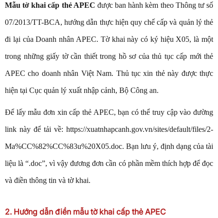
Mẫu tờ khai cấp thẻ APEC
được ban hành kèm theo Thông tư số
07/2013/TT-BCA, hướng dẫn thực hiện quy chế cấp và quản lý thẻ
đi lại của Doanh nhân APEC. Tờ khai này có ký hiệu X05, là một
trong những giấy tờ cần thiết trong hồ sơ của thủ tục cấp mới thẻ
APEC cho doanh nhân Việt Nam. Thủ tục xin thẻ này được thực
hiện tại Cục quản lý xuất nhập cảnh, Bộ Công an.
Để lấy mẫu đơn xin cấp thẻ APEC, bạn có thể truy cập vào đường
link này để tải về: https://xuatnhapcanh.gov.vn/sites/default/files/2-
Ma%CC%82%CC%83u%20X05.doc. Bạn lưu ý, định dạng của tài
liệu là “.doc”, vì vậy đương đơn cần có phần mềm thích hợp để đọc
và điền thông tin và tờ khai.
2. Hướng dẫn điền mẫu tờ khai cấp thẻ APEC