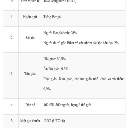
10
Đơn vị tiền tệ
Taka Bangladesh (BDT)
11
Ngôn ngữ
Tiếng Bengal
Người Bangladesh; 98%
12
Sắc tộc
Người di trú gốc Bihar và các nhóm sắc tộc bản địa: 2%
Hồi giáo: 89,5%
Ấn Độ giáo: 9,6%
13
Tôn giáo
Phật giáo, Kitô giáo, các tôn giáo nhỏ khác và vô thần:
0,9%
14
Dân số
162.951.560 người, hạng 8 thế giới.
15
Múi giờ chuẩn
BDT (UTC+6)