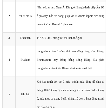
Nằm ở khu vực Nam Á. Địa giới Bangladesh giáp Ấn Độ
2
Vị trí địa lý
ở phía tây, bắc, và đông; giáp với Myanma ở phía cực đông
nam và Vịnh Bengal ở phía nam.
3
Diện tích
147.570 km², đứng thứ 91 toàn thế giới.
Bangladesh nằm ở vùng thấp của đồng bằng sông Hằng-
4
Địa hình
Brahmaputra hay Đồng bằng sông Hằng. Đa phần
Bangladesh nằm thấp 10 mét dưới mực nước biển
Khí hậu nhiệt đới với 3 màu chính: mùa đông dễ chịu từ
tháng 10 tới tháng 3, mùa hè nóng ẩm từ tháng 3 đến tháng
5
Khí hậu
6, mùa mưa từ tháng 6 đến tháng 10 do sự hoạt động mạnh
mẽ của gió mùa.