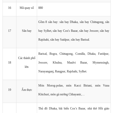
16
Mã quay số
880
Gồm 8 sân bay: sân bay Dhaka, sân bay Chittagong, sân
17
Sân bay
bay Sylhet, sân bay Cox's Bazar, sân bay Jessore, sân bay
Rajshahi, sân bay Saidpur, sân bay Barisal.
Barisal, Bogra, Chittagong, Comilla, Dhaka, Faridpur,
Các thành phố
18
Jessore, Khulna, Maulvi Bazar, Mymensingh,
lớn
Narayanganj, Rangpur, Rajshahi, Sylhet.
Món Morog-polao, món Kacci Biriani, món Vuna
19
Ẩm thực
Khichuri, món gà nướng Chhayanir,…
Thủ đô Dhaka, bãi biển Cox’s Bazar, nhà thờ Hồi giáo