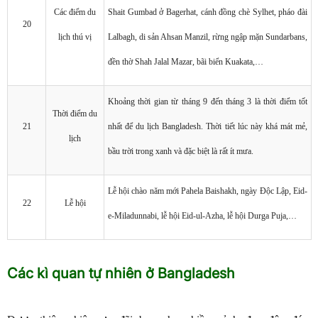
Các điểm du
Shait Gumbad ở Bagerhat, cánh đồng chè Sylhet, pháo đài
20
lịch thú vị
Lalbagh, di sản Ahsan Manzil, rừng ngập mặn Sundarbans,
đền thờ Shah Jalal Mazar, bãi biển Kuakata,…
Khoảng thời gian từ tháng 9 đến tháng 3 là thời điểm tốt
Thời điểm du
21
nhất để du lịch Bangladesh. Thời tiết lúc này khá mát mẻ,
lịch
bầu trời trong xanh và đặc biệt là rất ít mưa.
Lễ hội chào năm mới Pahela Baishakh, ngày Độc Lập, Eid-
22
Lễ hội
e-Miladunnabi, lễ hội Eid-ul-Azha, lễ hội Durga Puja,…
Các kì quan tự nhiên ở Bangladesh