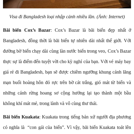
Visa đi Bangladesh loại nhập cảnh nhiều lần. (Ảnh: Internet)
B
ãi biển Cox’s Bazar
: Cox’s Bazar là bãi biển đẹp nhất ở
Bangladesh, đồng thời là bãi biển tự nhiên dài nhất thế giới. Với
đường bờ biển chạy dài cùng làn nước biển trong veo, Cox’s Bazar
thực sự là điểm đến tuyệt vời cho kỳ nghỉ của bạn. Với vé máy bay
giá rẻ đi Bangladesh, bạn sẽ được chiêm ngưỡng khung cảnh lãng
mạn buổi hoàng hôn đỏ rực trên bờ cát trắng, gió mát từ biển và
những cánh rừng hoang sơ cộng hưởng lại tạo thành một bầu
không khí mát mẻ, trong lành và vô cùng thư thái.
Bãi biển Kuakata
: Kuakata trong tiếng bản xứ người địa phương
có nghĩa là “con gái của biển”. Vì vậy, bãi biển Kuakata toát lên