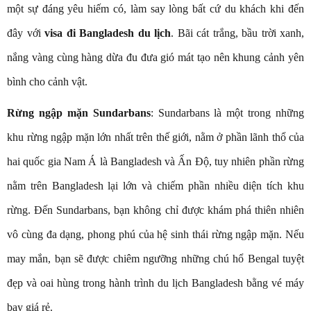
một sự đáng yêu hiếm có, làm say lòng bất cứ du khách khi đến
đây với
visa đi Bangladesh du lịch
. Bãi cát trắng, bầu trời xanh,
nắng vàng cùng hàng dừa đu đưa gió mát tạo nên khung cảnh yên
bình cho cảnh vật.
R
ừng ngập mặn Sundarbans
: Sundarbans là một trong những
khu rừng ngập mặn lớn nhất trên thế giới, nằm ở phần lãnh thổ của
hai quốc gia Nam Á là Bangladesh và Ấn Độ, tuy nhiên phần rừng
nằm trên Bangladesh lại lớn và chiếm phần nhiều diện tích khu
rừng. Đến Sundarbans, bạn không chỉ được khám phá thiên nhiên
vô cùng đa dạng, phong phú của hệ sinh thái rừng ngập mặn. Nếu
may mắn, bạn sẽ được chiêm ngưỡng những chú hổ Bengal tuyệt
đẹp và oai hùng trong hành trình du lịch Bangladesh bằng vé máy
bay giá rẻ.