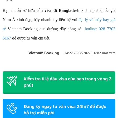
Bạn muốn sở hữu tấm
visa đi Bangladesh
khám phá quốc gia
Nam Á xinh đẹp, hãy nhanh tay liên hệ với
đại lý vé máy bay giá
rẻ
Vietnam Booking qua đường dây nóng số
hotline: 028 7303
6167
để được tư vấn chi tiết.
Vietnam Booking
14:22 23/08/2022 |
1882 lượt xem
Kiểm tra tỉ lệ đâu visa của bạn trong vòng 3
phút
Đăng ký ngay tư vấn visa 24h/7 để được
hỗ trợ miễn phí