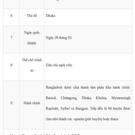
6
Thủ đô
Dhaka
Ngày quốc
7
Ngày 26 tháng 03.
khánh
Thể chế chính
8
Dân chủ nghị viện.
trị
Bangladesh được chia thành tám phân khu hành chính:
Barisal, Chittagong, Dhaka, Khulna, Mymensingh
9
Hành chính
Rajshahi, Sylhet và Rangpur. Tiếp đến là 66 huyện được
chia nhỏ thành các upazila (phó huyện) hoặc thana.