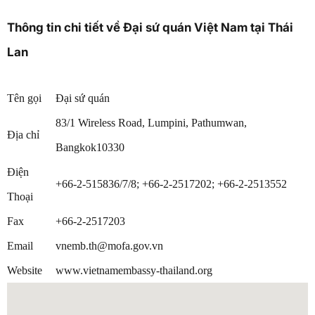
Thông tin chi tiết về Đại sứ quán Việt Nam tại Thái
Lan
Tên gọi
Đại sứ quán
83/1 Wireless Road, Lumpini, Pathumwan,
Địa chỉ
Bangkok10330
Điện
+66-2-515836/7/8; +66-2-2517202; +66-2-2513552
Thoại
Fax
+66-2-2517203
Email
vnemb.th@mofa.gov.vn
Website
www.vietnamembassy-thailand.org