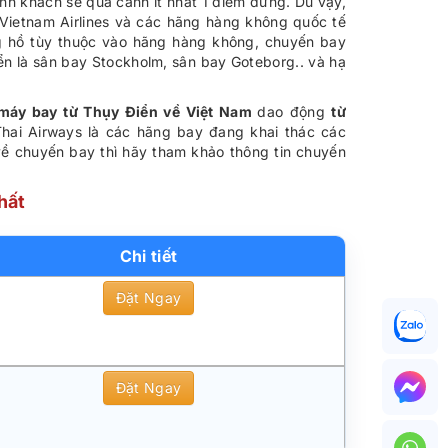
h khách sẽ quá cảnh ít nhất 1 điểm dừng. Dù vậy,
ietnam Airlines và các hãng hàng không quốc tế
ồng hồ tùy thuộc vào hãng hàng không, chuyến bay
ển là sân bay Stockholm, sân bay Goteborg.. và hạ
 máy bay từ Thụy Điển về Việt Nam
dao động
từ
hai Airways là các hãng bay đang khai thác các
về chuyến bay thì hãy tham khảo thông tin chuyến
hất
Chi tiết
Đặt Ngay
Đặt Ngay