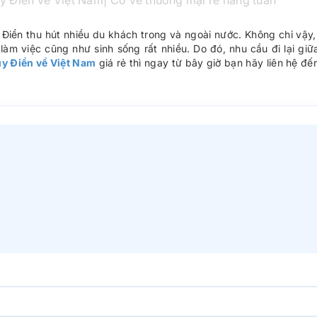
y Điển về Việt Nam| Có vé thương mại rẻ hàng tuần
 Điển thu hút nhiều du khách trong và ngoài nước. Không chỉ vậy,
làm việc cũng như sinh sống rất nhiều. Do đó, nhu cầu đi lại g
ụy Điển về Việt Nam
giá rẻ thì ngay từ bây giờ bạn hãy liên hệ đ