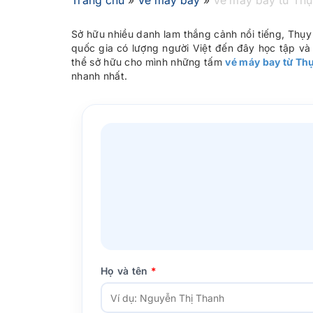
Trang chủ
»
Vé máy bay
»
Vé máy bay từ Thụ
Sở hữu nhiều danh lam thắng cảnh nổi tiếng, Thụy
quốc gia có lượng người Việt đến đây học tập và 
thể sở hữu cho mình những tấm
vé máy bay từ Th
nhanh nhất.
Họ và tên
*