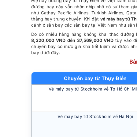
Hiệ nay đường bay từ Thụy Điển về Việt Nam chưa
đường bay này vẫn nhộn nhịp nhờ có sự tham gi
như Cathay Pacific Airlines, Turkish Airlines, 
thẳng hay trung chuyển. Khi đặt
vé máy bay từ Th
cánh ở sân bay các sân bay tại Việt Nam như sân
Do có nhiều hãng hàng không khai thác đường
8,320,000 VND đến 37,569,000 VND
tùy vào đi
chuyến bay có mức giá khá tiết kiệm và được nhi
bay dưới đây:
Bả
Chuyến bay từ Thụy Điển
Vé máy bay từ Stockholm về Tp Hồ Chí M
Vé máy bay từ Stockholm về Hà Nội