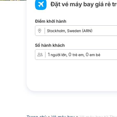
Đặt vé máy bay giá rẻ t
Điểm khởi hành
Số hành khách
1
0
0
người lớn,
trẻ em,
em bé