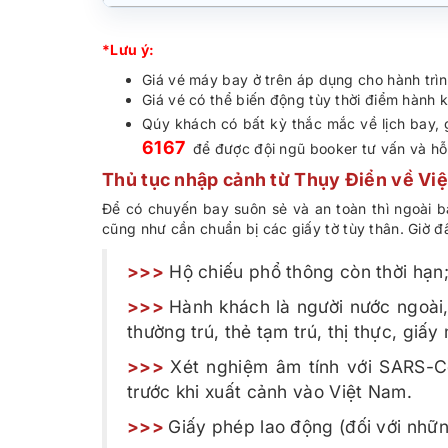
*Lưu ý:
Giá vé máy bay ở trên áp dụng cho hành trì
Giá vé có thể biến động tùy thời điểm hành
Qúy khách có bất kỳ thắc mắc về lịch bay, gi
6167
để được đội ngũ booker tư vấn và hỗ
Thủ tục nhập cảnh từ Thụy Điển về Vi
Để có chuyến bay suôn sẻ và an toàn thì ngoài 
cũng như cần chuẩn bị các giấy tờ tùy thân. Giờ đ
>>>
Hộ chiếu phổ thông còn thời hạn
>>>
Hành khách là người nước ngoài
thường trú, thẻ tạm trú, thị thực, giấ
>>>
Xét nghiệm âm tính với SARS-C
trước khi xuất cảnh vào Việt Nam.
>>>
Giấy phép lao động (đối với nhữ