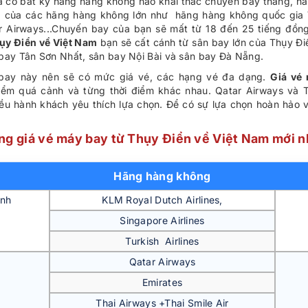
 có bất kỳ hãng hàng không nào khai thác chuyến bay thẳng, hàn
a của các hãng hàng không lớn như hãng hàng không quốc gia V
Qatar Airways...Chuyến bay của bạn sẽ mất từ 18 đến 25 tiếng đ
ụy Điển về Việt Nam
bạn sẽ cất cánh từ sân bay lớn của Thụy Đi
 bay Tân Sơn Nhất, sân bay Nội Bài và sân bay Đà Nẵng.
 bay này nên sẽ có mức giá vé, các hạng vé đa dạng.
Giá vé
ểm quá cảnh và từng thời điểm khác nhau. Qatar Airways và T
ều hành khách yêu thích lựa chọn. Để có sự lựa chọn hoàn hảo 
ng giá vé máy bay từ Thụy Điển về Việt Nam mới n
Hãng hàng không
inh
KLM Royal Dutch Airlines,
Singapore Airlines
Turkish Airlines
Qatar Airways
Emirates
Thai Airways +Thai Smile Air