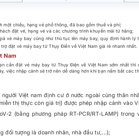
nh một chiều, hạng vé phổ thông, đã bao gồm thuế và phí;
 khách đặt vé, hạng vé và các chương trình khuyến mãi từ hãng;
á vé máy bay cũng như thủ tục lên máy bay, quy định hành lý t
 trợ đặt vé máy bay từ Thụy Điển về Việt Nam giá rẻ nhanh nhất.
ệt Nam
bạn cần đặt vé máy bay từ Thụy Điện về Việt Nam sớm nhất thì 
ây, việc nhập cảnh sẽ trở nên dễ dàng hơn khi bạn nắm bắt các t
;
, người Việt nam định cư ở nước ngoài cùng thân nh
y miễn thị thực còn giá trị) được phép nhập cảnh vào 
oV-2 (bằng phương pháp RT-PCR/RT-LAMP) trong v
ng đối tượng là doanh nhân, nhà đầu tư,...);