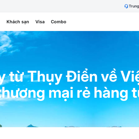
Trung
h
Khách sạn
Visa
Combo
y từ Thụy Điển về Vi
thương mại rẻ hàng 