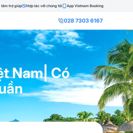
 tâm trợ giúp
Hợp tác với chúng tôi
App Vietnam Booking
028 7303 6167
ệt Nam| Có
tuần