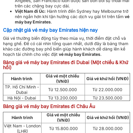
Angeles, San Francisco luôn được săn đón bởi sự thoải mái
trên các chặng bay cực dài.
Việt Nam đi Úc:
Hành trình đến Sydney hay Melbourne trở
nên ngắn hơn khi tận hưởng các dịch vụ giải trí trên tấm
vé
máy bay Emirates
.
Cập nhật giá vé máy bay Emirates hiện nay
Giá vé thường biến động tùy theo mùa vụ, thời điểm đặt chỗ và
hạng ghế. Để có cái nhìn tổng quan nhất, dưới đây là bảng tham
khảo các đường bay phổ biến giúp hành khách dễ dàng lên kế
hoạch tài chính cho việc đặt
vé máy bay Emirates
.
Bảng giá vé máy bay Emirates đi Dubai (Một chiều & Khứ
hồi)
Giá vé một chiều
Hành trình
Giá vé khứ hồi (VNĐ)
(VNĐ)
TP. Hồ Chí Minh -
Từ 12.500.000
Từ 22.000.000
Dubai
Hà Nội - Dubai
Từ 13.200.000
Từ 23.500.000
Bảng giá vé máy bay Emirates đi Châu Âu
Giá vé một chiều
Hành trình
Giá vé khứ hồi (VNĐ)
(VNĐ)
Việt Nam - London
Từ 15.800.000
Từ 28.000.000
(LHR)