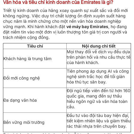
Văn hóa và tiêu chí kinh doanh của Emirates là gì?
Triết lý kinh doanh của hãng xoay quanh sự xuất sắc và đổi mới
không ngừng. Việc duy trì chất lượng ổn định xuyên suốt hàng
chục năm là minh chứng cho một nền văn hóa doanh nghiệp
vững mạnh. Khi hành khách đặt
vé máy bay Emirates
, họ đang
đặt niềm tin vào một đơn vị luôn thượng tôn giá trị con người và
trách nhiệm cộng đồng.
Tiêu chí
Nội dung chi tiết
Mọi thay đổi về dịch vụ đều dựa
trên phản hồi và nhu cầu thực tế
Khách hàng là trung tâm
của hành khách.
Tiên phong áp dụng AI và công
nghệ sinh trắc học để tối giản
Đổi mới công nghệ
hóa thủ tục sân bay.
Đội ngũ tiếp viên đến từ hơn 160
quốc gia, mang đến sự thấu
Đa dạng văn hóa
hiểu ngôn ngữ và văn hóa toàn
cầu.
Đầu tư vào đội tàu bay hiện đại,
tiết kiệm nhiên liệu và giảm thiểu
Bền vững môi trường
rác thải nhựa trên chuyến bay.