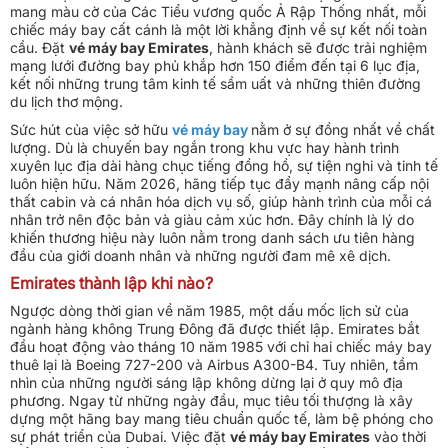
mang màu cờ của Các Tiểu vương quốc Ả Rập Thống nhất, mỗi
chiếc máy bay cất cánh là một lời khẳng định về sự kết nối toàn
cầu. Đặt
vé máy bay Emirates
, hành khách sẽ được trải nghiệm
mạng lưới đường bay phủ khắp hơn 150 điểm đến tại 6 lục địa,
kết nối những trung tâm kinh tế sầm uất và những thiên đường
du lịch thơ mộng.
Sức hút của việc sở hữu
vé máy bay
nằm ở sự đồng nhất về chất
lượng. Dù là chuyến bay ngắn trong khu vực hay hành trình
xuyên lục địa dài hàng chục tiếng đồng hồ, sự tiện nghi và tinh tế
luôn hiện hữu. Năm 2026, hãng tiếp tục đẩy mạnh nâng cấp nội
thất cabin và cá nhân hóa dịch vụ số, giúp hành trình của mỗi cá
nhân trở nên độc bản và giàu cảm xúc hơn. Đây chính là lý do
khiến thương hiệu này luôn nằm trong danh sách ưu tiên hàng
đầu của giới doanh nhân và những người đam mê xê dịch.
Emirates thành lập khi nào?
Ngược dòng thời gian về năm 1985, một dấu mốc lịch sử của
ngành hàng không Trung Đông đã được thiết lập. Emirates bắt
đầu hoạt động vào tháng 10 năm 1985 với chỉ hai chiếc máy bay
thuê lại là Boeing 727-200 và Airbus A300-B4. Tuy nhiên, tầm
nhìn của những người sáng lập không dừng lại ở quy mô địa
phương. Ngay từ những ngày đầu, mục tiêu tối thượng là xây
dựng một hãng bay mang tiêu chuẩn quốc tế, làm bệ phóng cho
sự phát triển của Dubai. Việc đặt
vé máy bay Emirates
vào thời