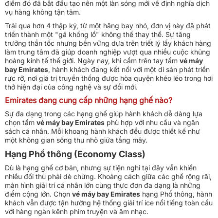
điểm đó đã bắt đầu tạo nên một làn sóng mới về định nghĩa dịch
vụ hàng không tận tâm.
Trải qua hơn 4 thập kỷ, từ một hãng bay nhỏ, đơn vị này đã phát
triển thành một "gã khổng lồ" không thể thay thế. Sự tăng
trưởng thần tốc nhưng bền vững dựa trên triết lý lấy khách hàng
làm trung tâm đã giúp doanh nghiệp vượt qua nhiều cuộc khủng
hoảng kinh tế thế giới. Ngày nay, khi cầm trên tay tấm
vé máy
bay Emirates
, hành khách đang kết nối với một di sản phát triển
rực rỡ, nơi giá trị truyền thống được hòa quyện khéo léo trong hơi
thở hiện đại của công nghệ và sự đổi mới.
Emirates đang cung cấp những hạng ghế nào?
Sự đa dạng trong các hạng ghế giúp hành khách dễ dàng lựa
chọn tấm
vé máy bay Emirates
phù hợp với nhu cầu và ngân
sách cá nhân. Mỗi khoang hành khách đều được thiết kế như
một không gian sống thu nhỏ giữa tầng mây.
Hạng Phổ thông (Economy Class)
Dù là hạng ghế cơ bản, nhưng sự tiện nghi tại đây vẫn khiến
nhiều đối thủ phải dè chừng. Khoảng cách giữa các ghế rộng rãi,
màn hình giải trí cá nhân lớn cùng thực đơn đa dạng là những
điểm cộng lớn. Chọn
vé máy bay Emirates
hạng Phổ thông, hành
khách vẫn được tận hưởng hệ thống giải trí
ice
nổi tiếng toàn cầu
với hàng ngàn kênh phim truyện và âm nhạc.