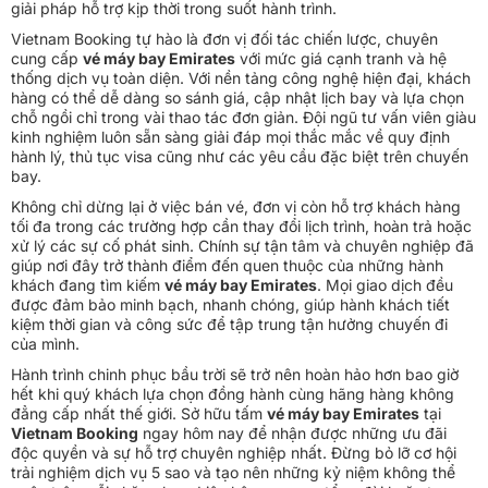
giải pháp hỗ trợ kịp thời trong suốt hành trình.
Vietnam Booking tự hào là đơn vị đối tác chiến lược, chuyên
cung cấp
vé máy bay Emirates
với mức giá cạnh tranh và hệ
thống dịch vụ toàn diện. Với nền tảng công nghệ hiện đại, khách
hàng có thể dễ dàng so sánh giá, cập nhật lịch bay và lựa chọn
chỗ ngồi chỉ trong vài thao tác đơn giản. Đội ngũ tư vấn viên giàu
kinh nghiệm luôn sẵn sàng giải đáp mọi thắc mắc về quy định
hành lý, thủ tục visa cũng như các yêu cầu đặc biệt trên chuyến
bay.
Không chỉ dừng lại ở việc bán vé, đơn vị còn hỗ trợ khách hàng
tối đa trong các trường hợp cần thay đổi lịch trình, hoàn trả hoặc
xử lý các sự cố phát sinh. Chính sự tận tâm và chuyên nghiệp đã
giúp nơi đây trở thành điểm đến quen thuộc của những hành
khách đang tìm kiếm
vé máy bay Emirates
. Mọi giao dịch đều
được đảm bảo minh bạch, nhanh chóng, giúp hành khách tiết
kiệm thời gian và công sức để tập trung tận hưởng chuyến đi
của mình.
Hành trình chinh phục bầu trời sẽ trở nên hoàn hảo hơn bao giờ
hết khi quý khách lựa chọn đồng hành cùng hãng hàng không
đẳng cấp nhất thế giới. Sở hữu tấm
vé máy bay Emirates
tại
Vietnam Booking
ngay hôm nay để nhận được những ưu đãi
độc quyền và sự hỗ trợ chuyên nghiệp nhất. Đừng bỏ lỡ cơ hội
trải nghiệm dịch vụ 5 sao và tạo nên những kỷ niệm không thể