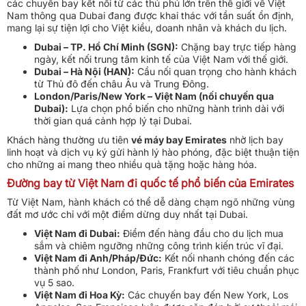
các chuyến bay kết nối từ các thủ phủ lớn trên thế giới về Việt
Nam thông qua Dubai đang được khai thác với tần suất ổn định,
mang lại sự tiện lợi cho Việt kiều, doanh nhân và khách du lịch.
Dubai – TP. Hồ Chí Minh (SGN):
Chặng bay trực tiếp hàng
ngày, kết nối trung tâm kinh tế của Việt Nam với thế giới.
Dubai – Hà Nội (HAN):
Cầu nối quan trọng cho hành khách
từ Thủ đô đến châu Âu và Trung Đông.
London/Paris/New York – Việt Nam (nối chuyến qua
Dubai):
Lựa chọn phổ biến cho những hành trình dài với
thời gian quá cảnh hợp lý tại Dubai.
Khách hàng thường ưu tiên
vé máy bay Emirates
nhờ lịch bay
linh hoạt và dịch vụ ký gửi hành lý hào phóng, đặc biệt thuận tiện
cho những ai mang theo nhiều quà tặng hoặc hàng hóa.
Đường bay từ Việt Nam đi quốc tế phổ biến của Emirates
Từ Việt Nam, hành khách có thể dễ dàng chạm ngõ những vùng
đất mơ ước chỉ với một điểm dừng duy nhất tại Dubai.
Việt Nam đi Dubai:
Điểm đến hàng đầu cho du lịch mua
sắm và chiêm ngưỡng những công trình kiến trúc vĩ đại.
Việt Nam đi Anh/Pháp/Đức:
Kết nối nhanh chóng đến các
thành phố như London, Paris, Frankfurt với tiêu chuẩn phục
vụ 5 sao.
Việt Nam đi Hoa Kỳ:
Các chuyến bay đến New York, Los