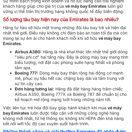
Sự minh bạch trong kinh doanh và nỗ lực nâng cao trải nghiệm
khách hàng giúp cho giá trị của
vé máy bay Emirates
luôn giữ
vững vị thế trên thị trường hàng không quốc tế đầy biến động.
Số lượng tàu bay hiện nay của Emirates là bao nhiêu?
Hãng tự hào sở hữu một trong những đội tàu bay trẻ và hiện đại
nhất thế giới. Điều này không chỉ đảm bảo an toàn tối đa mà còn
mang lại sự êm ái cho hành khách mỗi khi sở hữu
vé máy bay
Emirates
.
Airbus A380:
Hãng là nhà khai thác lớn nhất thế giới dòng
"siêu phi cơ" hai tầng này. Đây là dòng máy bay mang tính
biểu tượng, nơi đặt các phòng suite hạng Nhất và phòng
tắm spa.
Boeing 777:
Dòng máy bay thân rộng hai động cơ mạnh
mẽ, phục vụ hầu hết các chặng bay dài và tầm trung với
sự tin cậy cao.
Đơn hàng tương lai:
Hãng đã đặt hàng hàng trăm chiếc
Airbus A350, Boeing 777X và Boeing 787 để chuẩn bị cho
kế hoạch mở rộng mạng lưới trong những năm tới.
Việc liên tục trẻ hóa đội bay giúp hành khách khi mua
vé máy
bay Emirates
luôn được tiếp cận với những công nghệ hàng
không mới nhất, từ hệ thống lọc không khí HEPA đến khả năng
kết nối wifi tốc độ cao xuyên suốt hành trình.
Những thành công và giải thưởng Emirates đã nhận được