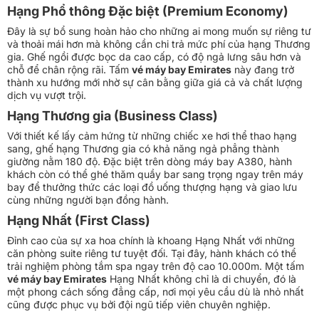
Hạng Phổ thông Đặc biệt (Premium Economy)
Đây là sự bổ sung hoàn hảo cho những ai mong muốn sự riêng tư
và thoải mái hơn mà không cần chi trả mức phí của hạng Thương
gia. Ghế ngồi được bọc da cao cấp, có độ ngả lưng sâu hơn và
chỗ để chân rộng rãi. Tấm
vé máy bay Emirates
này đang trở
thành xu hướng mới nhờ sự cân bằng giữa giá cả và chất lượng
dịch vụ vượt trội.
Hạng Thương gia (Business Class)
Với thiết kế lấy cảm hứng từ những chiếc xe hơi thể thao hạng
sang, ghế hạng Thương gia có khả năng ngả phẳng thành
giường nằm 180 độ. Đặc biệt trên dòng máy bay A380, hành
khách còn có thể ghé thăm quầy bar sang trọng ngay trên máy
bay để thưởng thức các loại đồ uống thượng hạng và giao lưu
cùng những người bạn đồng hành.
Hạng Nhất (First Class)
Đỉnh cao của sự xa hoa chính là khoang Hạng Nhất với những
căn phòng suite riêng tư tuyệt đối. Tại đây, hành khách có thể
trải nghiệm phòng tắm spa ngay trên độ cao 10.000m. Một tấm
vé máy bay Emirates
Hạng Nhất không chỉ là di chuyển, đó là
một phong cách sống đẳng cấp, nơi mọi yêu cầu dù là nhỏ nhất
cũng được phục vụ bởi đội ngũ tiếp viên chuyên nghiệp.