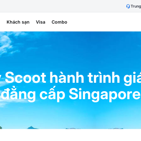
Trung
h
Khách sạn
Visa
Combo
Scoot hành trình giá
đẳng cấp Singapore