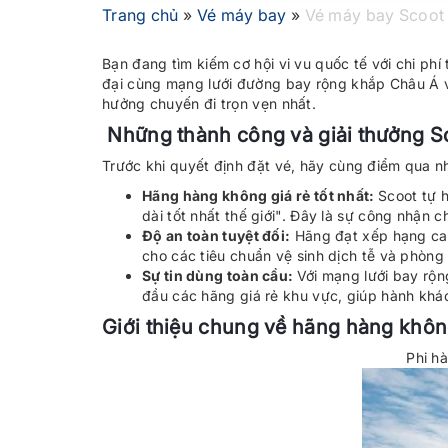
Trang chủ
»
Vé máy bay
»
Vé máy bay Scoot h
Bạn đang tìm kiếm cơ hội vi vu quốc tế với chi p
đại cùng mạng lưới đường bay rộng khắp Châu Á v
hưởng chuyến đi trọn vẹn nhất.
Những thành công và giải thưởng S
Trước khi quyết định đặt vé, hãy cùng điểm qua 
Hãng hàng không giá rẻ tốt nhất:
Scoot tự 
dài tốt nhất thế giới". Đây là sự công nhận c
Độ an toàn tuyệt đối:
Hãng đạt xếp hạng cao
cho các tiêu chuẩn vệ sinh dịch tễ và phòng
Sự tin dùng toàn cầu:
Với mạng lưới bay rộn
đầu các hãng giá rẻ khu vực, giúp hành khác
Giới thiệu chung về hãng hàng khô
Phi h