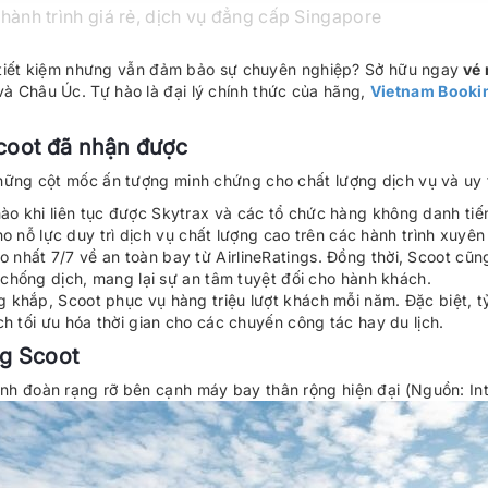
ành trình giá rẻ, dịch vụ đẳng cấp Singapore
hí tiết kiệm nhưng vẫn đảm bảo sự chuyên nghiệp? Sở hữu ngay
vé 
à Châu Úc. Tự hào là đại lý chính thức của hãng,
Vietnam Booki
coot đã nhận được
những cột mốc ấn tượng minh chứng cho chất lượng dịch vụ và uy 
hào khi liên tục được Skytrax và các tổ chức hàng không danh ti
ho nỗ lực duy trì dịch vụ chất lượng cao trên các hành trình xuyên
 nhất 7/7 về an toàn bay từ AirlineRatings. Đồng thời, Scoot c
 chống dịch, mang lại sự an tâm tuyệt đối cho hành khách.
g khắp, Scoot phục vụ hàng triệu lượt khách mỗi năm. Đặc biệt, 
h tối ưu hóa thời gian cho các chuyến công tác hay du lịch.
ng Scoot
ành đoàn rạng rỡ bên cạnh máy bay thân rộng hiện đại​ (Nguồn: Int