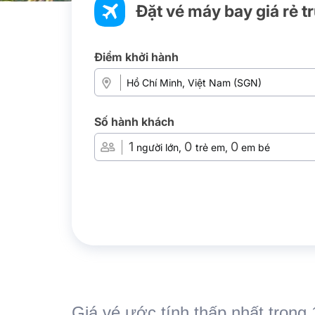
Đặt vé máy bay giá rẻ t
Điểm khởi hành
Số hành khách
1
0
0
người lớn,
trẻ em,
em bé
Giá vé ước tính thấp nhất trong