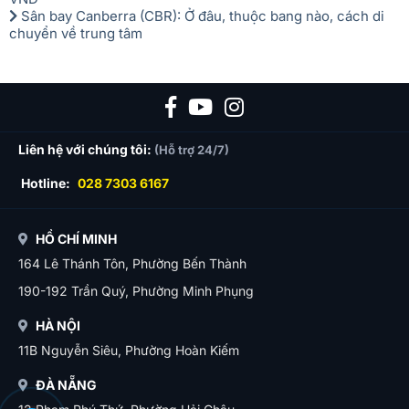
Sân bay Canberra (CBR): Ở đâu, thuộc bang nào, cách di
chuyển về trung tâm
Liên hệ với chúng tôi:
(Hỗ trợ 24/7)
Hotline:
028 7303 6167
HỒ CHÍ MINH
164 Lê Thánh Tôn, Phường Bến Thành
190-192 Trần Quý, Phường Minh Phụng
HÀ NỘI
11B Nguyễn Siêu, Phường Hoàn Kiếm
ĐÀ NẴNG