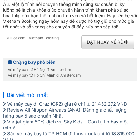
Âu. Một lộ trình nối chuyến thông minh cùng sự chuẩn bị kỹ
lưỡng sẽ là chìa khóa giúp chuyến hành trình khám phá xứ sở
hoa tulip của bạn thêm phần trọn vẹn và tiết kiệm. Hãy liên hệ với
Vietnam Booking ngay hôm nay để được hỗ trợ giữ chỗ mức giá
tốt nhất và sẵn sàng cho chuyến đi đầy hứa hẹn sắp tới!
31 lượt xem
| Vietnam Booking
ĐẶT NGAY VÉ RẺ
Chặng bay phổ biến
Vé máy bay từ Hà Nội đi Amsterdam
Vé máy bay từ Hồ Chí Minh đi Amsterdam
Bài viết mới nhất
Vé máy bay đi Graz (GRZ) giá rẻ chỉ từ 21.432.272 VND
Review All Nippon Airways (ANA): Đánh giá chất lượng
hãng bay 5 sao chuẩn Nhật
Vietjet giảm 50% dịch vụ Sky Kids – Con tự tin bay một
mình!
Săn vé máy bay từ TP HCM đi Innsbruck chỉ từ 18.816.000
VND