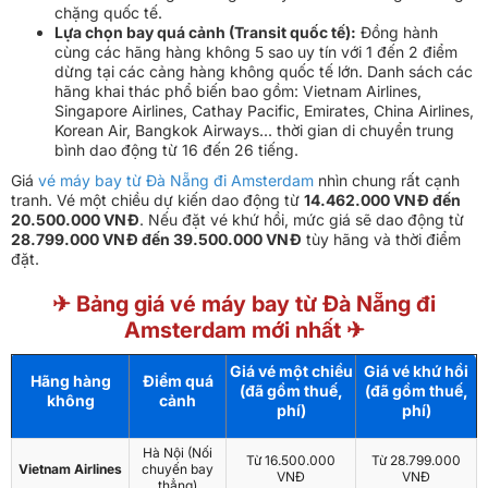
chặng quốc tế.
Lựa chọn bay quá cảnh (Transit quốc tế):
Đồng hành
cùng các hãng hàng không 5 sao uy tín với 1 đến 2 điểm
dừng tại các cảng hàng không quốc tế lớn. Danh sách các
hãng khai thác phổ biến bao gồm: Vietnam Airlines,
Singapore Airlines, Cathay Pacific, Emirates, China Airlines,
Korean Air, Bangkok Airways... thời gian di chuyển trung
bình dao động từ 16 đến 26 tiếng.
Giá
vé máy bay từ Đà Nẵng đi Amsterdam
nhìn chung rất cạnh
tranh. Vé một chiều dự kiến dao động từ
14.462.000 VNĐ đến
20.500.000 VNĐ
. Nếu đặt vé khứ hồi, mức giá sẽ dao động từ
28.799.000 VNĐ đến 39.500.000 VNĐ
tùy hãng và thời điểm
đặt.
✈ Bảng giá vé máy bay từ Đà Nẵng đi
Amsterdam mới nhất ✈
Giá vé một chiều
Giá vé khứ hồi
Hãng hàng
Điểm quá
(đã gồm thuế,
(đã gồm thuế,
không
cảnh
phí)
phí)
Hà Nội
(Nối
Từ 16.500.000
Từ 28.799.000
Vietnam Airlines
chuyến bay
VNĐ
VNĐ
thẳng)