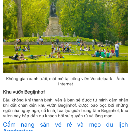
Không gian xanh tươi, mát mẻ tại công viên Vondelpark - Ảnh:
Internet
Khu vườn Begijnhof
Bầu không khí thanh bình, yên ả bạn sẽ được tự mình cảm nhận
khi đặt chân đến khu vườn Begijnhof. Được bao bọc bởi những
ngôi nhà nguy nga, cổ kính, tọa lạc giữa trung tâm Begijnhof, khu
vườn này hấp dẫn du khách bởi sự quyến rũ và lãng mạn.
Cẩm nang săn vé rẻ và mẹo du lịch
Amsterdam