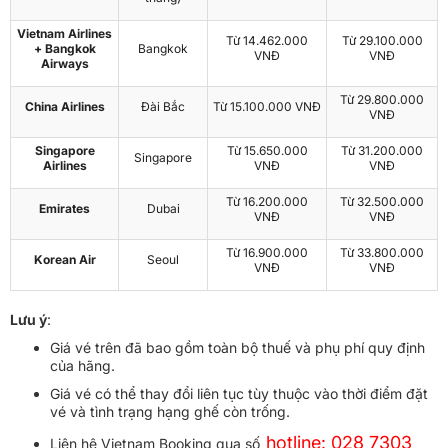
Vietnam Airlines
Từ 14.462.000
Từ 29.100.000
+ Bangkok
Bangkok
VNĐ
VNĐ
Airways
Từ 29.800.000
China Airlines
Đài Bắc
Từ 15.100.000 VNĐ
VNĐ
Singapore
Từ 15.650.000
Từ 31.200.000
Singapore
Airlines
VNĐ
VNĐ
Từ 16.200.000
Từ 32.500.000
Emirates
Dubai
VNĐ
VNĐ
Từ 16.900.000
Từ 33.800.000
Korean Air
Seoul
VNĐ
VNĐ
Lưu ý
:
Giá vé trên đã bao gồm toàn bộ thuế và phụ phí quy định
của hãng.
Giá vé có thể thay đổi liên tục tùy thuộc vào thời điểm đặt
vé và tình trạng hạng ghế còn trống.
hotline: 028 7303
Liên hệ Vietnam Booking qua số