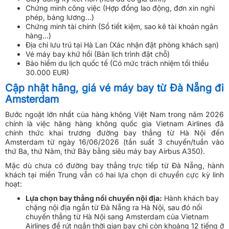
Chứng minh công việc (Hợp đồng lao động, đơn xin nghỉ
phép, bảng lương...)
Chứng minh tài chính (Sổ tiết kiệm, sao kê tài khoản ngân
hàng...)
Địa chỉ lưu trú tại Hà Lan (Xác nhận đặt phòng khách sạn)
Vé máy bay khứ hồi (Bản lịch trình đặt chỗ)
Bảo hiểm du lịch quốc tế (Có mức trách nhiệm tối thiểu
30.000 EUR)
Cập nhật hãng, giá vé máy bay từ Đà Nẵng đi
Amsterdam
Bước ngoặt lớn nhất của hàng không Việt Nam trong năm 2026
chính là việc hãng hàng không quốc gia Vietnam Airlines đã
chính thức khai trương đường bay thẳng từ Hà Nội đến
Amsterdam từ ngày 16/06/2026 (tần suất 3 chuyến/tuần vào
thứ Ba, thứ Năm, thứ Bảy bằng siêu máy bay Airbus A350).
Mặc dù chưa có đường bay thẳng trực tiếp từ Đà Nẵng, hành
khách tại miền Trung vẫn có hai lựa chọn di chuyển cực kỳ linh
hoạt:
Lựa chọn bay thẳng nối chuyến nội địa:
Hành khách bay
chặng nội địa ngắn từ Đà Nẵng ra Hà Nội, sau đó nối
chuyến thẳng từ Hà Nội sang Amsterdam của Vietnam
Airlines để rút ngắn thời gian bay chỉ còn khoảng 12 tiếng ở