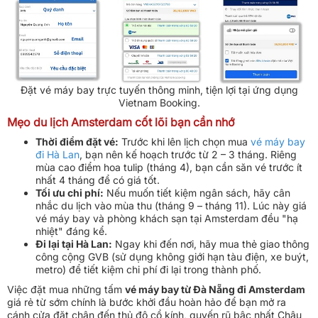
Đặt vé máy bay trực tuyến thông minh, tiện lợi tại ứng dụng
Vietnam Booking.
Mẹo du lịch Amsterdam cốt lõi bạn cần nhớ
Thời điểm đặt vé:
Trước khi lên lịch chọn mua
vé máy bay
đi Hà Lan
, bạn nên kế hoạch trước từ 2 – 3 tháng. Riêng
mùa cao điểm hoa tulip (tháng 4), bạn cần săn vé trước ít
nhất 4 tháng để có giá tốt.
Tối ưu chi phí:
Nếu muốn tiết kiệm ngân sách, hãy cân
nhắc du lịch vào mùa thu (tháng 9 – tháng 11). Lúc này giá
vé máy bay và phòng khách sạn tại Amsterdam đều "hạ
nhiệt" đáng kể.
Đi lại tại Hà Lan:
Ngay khi đến nơi, hãy mua thẻ giao thông
công cộng GVB (sử dụng không giới hạn tàu điện, xe buýt,
metro) để tiết kiệm chi phí đi lại trong thành phố.
Việc đặt mua những tấm
vé máy bay từ Đà Nẵng đi Amsterdam
giá rẻ từ sớm chính là bước khởi đầu hoàn hảo để bạn mở ra
cánh cửa đặt chân đến thủ đô cổ kính, quyến rũ bậc nhất Châu