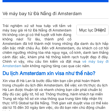
Vé máy bay từ Đà Nẵng đi Amsterdam
Trải nghiệm xứ sở hoa tulip với tấm vé
Mục lục
[Hiện]
máy bay giá rẻ từ Đà Nẵng đi Amsterdam
thì không còn gì có thể tuyệt vời hơn đúng
không nào! Từ lâu, thành phố cổ
Amsterdam đã trở thành một trong những địa danh du lịch hấp
dẫn bậc nhất châu Âu. Đến với Amsterdam, du khách có cơ hội
chiêm ngưỡng những tòa nhà nguy nga, cổ kính, danh lam thắng
cảnh đặc sắc, khám phá hệ thống kênh rạch tuyệt đẹp ở đây.
Chính vì vậy, nhu cầu tìm kiếm và đặt mua
vé máy bay đi
Amsterdam
luôn không ngừng tăng cao qua các năm.
Du lịch Amsterdam xin visa như thế nào?
Xin visa đi Hà Lan là bước đầu tiên bạn cần phải hoàn thành
trong chuyến du lịch đến Amsterdam. Để việc xin thị thực du lịch
Hà Lan được thuận lợi và nhanh chóng bạn cần phải chuẩn bị
đầy đủ các giấy tờ, hồ sơ. Thông thường, hành khách tại miền
Trung sẽ nộp hồ sơ xin visa thông qua trung tâm tiếp nhận thị
thực VFS Global tại Đà Nẵng. Thời gian xét duyệt visa có thể kéo
dài từ 15 đến 30 ngày làm việc, do đó bạn nên chủ động chuẩn