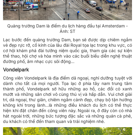
Quảng trường Dam là điểm du lịch hàng đầu tại Amsterdam -
Ảnh: ST
Lạc bước đến quảng trường Dam, bạn sẽ được dịp chiêm ngắm
vẻ đẹp rực rỡ, cổ kính của lâu đài Royal tọa lạc trong khu vực, có
cơ hội khám phá đài tưởng niệm quốc gia, tham gia các sự kiện
thể thao, hội chợ và hòa mình vào các buổi biểu diễn nghệ thuật
đường phố, âm nhạc cực sôi động…
Vondelpark
Công viên Vondelpark là địa điểm dã ngoại, nghỉ dưỡng tuyệt vời
dành cho tất cả mọi người. Tọa lạc ở phía tây nam trung tâm
thành phố, Vondelpark sở hữu những ao hồ, các đồi cỏ xanh
mướt và những sân chơi vô cùng thú vị và hấp dẫn. Vui chơi giải
trí, dã ngoại, thư giãn, chiêm ngắm cảnh đẹp, chạy bộ tận hưởng
không khí trong lành…là những điều khách du lịch có thể thực
hiện khi đặt chân đến công viên này. Ngoài ra, ở đây còn có nhà
hát ngoài trời, những bức tượng đặc sắc và những quán cà phê,
du khách có thể đến tham quan và trải nghiệm nhé.