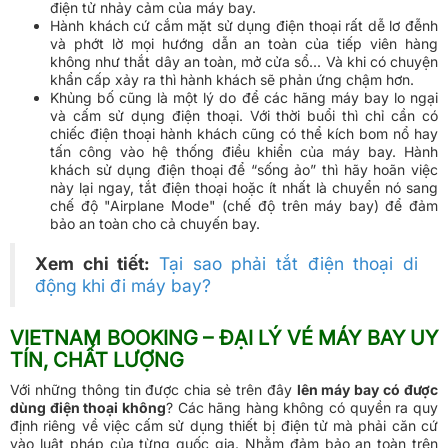
điện tử nhảy cảm của máy bay.
Hành khách cứ cắm mặt sử dụng điện thoại rất dễ lơ đễnh
và phớt lờ mọi hướng dẫn an toàn của tiếp viên hàng
không như thắt dây an toàn, mở cửa sổ... Và khi có chuyện
khẩn cấp xảy ra thì hành khách sẽ phản ứng chậm hơn.
Khủng bố cũng là một lý do để các hãng máy bay lo ngại
và cấm sử dụng điện thoại. Với thời buổi thì chỉ cần có
chiếc điện thoại hành khách cũng có thể kích bom nổ hay
tấn công vào hệ thống điều khiển của máy bay. Hành
khách sử dụng điện thoại để “sống ảo” thì hãy hoãn việc
này lại ngay, tắt điện thoại hoặc ít nhất là chuyển nó sang
chế độ "Airplane Mode" (chế độ trên máy bay) để đảm
bảo an toàn cho cả chuyến bay.
Xem chi tiết:
Tại sao phải tắt điện thoại di
động khi đi máy bay?
VIETNAM BOOKING – ĐẠI LÝ VÉ MÁY BAY UY
TÍN, CHẤT LƯỢNG
Với những thông tin được chia sẻ trên đây
lên máy bay có được
dùng điện thoại không
? Các hãng hàng không có quyền ra quy
định riêng về việc cấm sử dụng thiết bị điện tử mà phải căn cứ
vào luật pháp của từng quốc gia. Nhằm đảm bảo an toàn trên