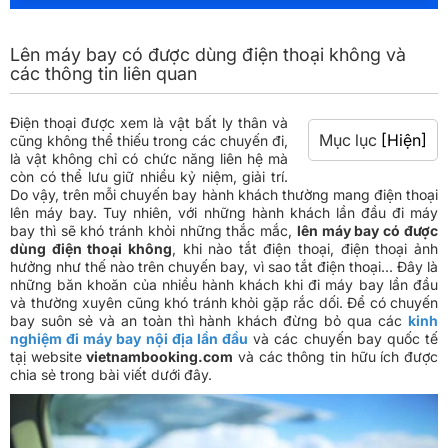
Lên máy bay có được dùng điện thoại không và
các thông tin liên quan
Điện thoại được xem là vật bất ly thân và
Mục lục
[Hiện]
cũng không thể thiếu trong các chuyến đi,
là vật không chỉ có chức năng liên hệ mà
còn có thể lưu giữ nhiều kỷ niệm, giải trí.
Do vậy, trên mỗi chuyến bay hành khách thường mang điện thoại
lên máy bay. Tuy nhiên, với những hành khách lần đầu đi máy
bay thì sẽ khó tránh khỏi những thắc mắc,
lên máy bay có được
dùng điện thoại không
, khi nào tắt điện thoại, điện thoại ảnh
hưởng như thế nào trên chuyến bay, vì sao tắt điện thoại... Đây là
những băn khoăn của nhiều hành khách khi đi máy bay lần đầu
và thường xuyên cũng khó tránh khỏi gặp rắc dối. Để có chuyến
bay suôn sẻ và an toàn thì hành khách đừng bỏ qua các
kinh
nghiệm đi máy bay nội địa lần đầu
và các chuyến bay quốc tế
tạị website
vietnambooking.com
và các thông tin hữu ích được
chia sẻ trong bài viết dưới đây.