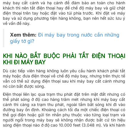
máy bay cất cánh và hạ cánh để đảm bảo an toàn cho hành
khách thì nên tắt điện thoại hay để chế độ máy bay và giữ chặt
điện thoại trên tay hoặc đặt vào túi phía trước. Khi đặt vé máy
bay và sử dụng phương tiện hàng không, bạn nên hết sức lưu ý
về vấn đề này.
Xem thêm:
Đi máy bay trong nước cần những
giấy tờ gì?
KHI NÀO BẮT BUỘC PHẢI TẮT ĐIỆN THOẠI
KHI ĐI MÁY BAY
Dù các tiếp viên hàng không luôn yêu cầu hành khách phải tắt
máy hoặc đưa điện thoại về chế độ máy bay, nhưng trên thực tế
vẫn có thể sử dụng điện thoại sau khi máy bay cất cánh nhưng
nó còn bắt được sóng.
Điện thoại liên lạc qua trạm thu phát đặt trên mặt đất nhưng có
thể phát sóng ở độ cao hàng trăm mét nhưng khi máy bay cất
cánh thì càng xa trạm thu phát, ngoài tầm bắt sóng khi đi vào
đường bay ổn định. Khoảng cách tối đa một chiếc điện thoại có
thể gọi điện hoặc gửi tin nhắn phụ thuộc vào từng loại trạm và
người ngồi trong máy bay sẽ không nhận được bất cứ tín hiệu
sóng điện thoại nào ở độ cao 10.000 feet (3.048 m). Và khi hành