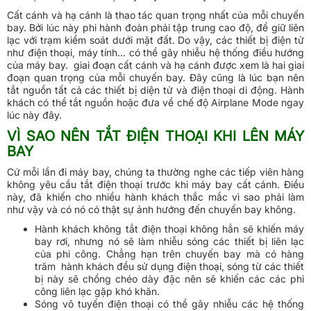
Cất cánh và hạ cánh là thao tác quan trọng nhất của mỗi chuyến
bay. Bởi lúc này phi hành đoàn phải tập trung cao độ, để giữ liên
lạc với trạm kiểm soát dưới mặt đất. Do vậy, các thiết bị điện tử
như điện thoại, máy tính... có thể gây nhiễu hệ thống điều hướng
của máy bay. giai đoạn cất cánh và hạ cánh được xem là hai giai
đoạn quan trọng của mỗi chuyến bay. Đây cũng là lúc bạn nên
tắt nguồn tất cả các thiết bị diện tử và điện thoại di động. Hành
khách có thể tắt nguồn hoặc đưa về chế độ Airplane Mode ngay
lúc này đây.
VÌ SAO NÊN TẮT ĐIỆN THOẠI KHI LÊN MÁY
BAY
Cứ mỗi lần đi máy bay, chúng ta thường nghe các tiếp viên hàng
không yêu cầu tắt điện thoại trước khi máy bay cất cánh. Điều
này, đã khiến cho nhiều hành khách thắc mắc vì sao phải làm
như vậy và có nó có thật sự ảnh hướng đến chuyến bay không.
Hành khách không tắt điện thoại không hẳn sẽ khiến máy
bay rơi, nhưng nó sẽ làm nhiễu sóng các thiết bị liên lạc
của phi công. Chẳng hạn trên chuyến bay mà có hàng
trăm hành khách đều sử dụng điện thoại, sóng từ các thiết
bị này sẽ chồng chéo dày đặc nên sẽ khiến các các phi
công liên lạc gặp khó khăn.
Sóng vô tuyến điện thoại có thể gây nhiễu các hệ thống