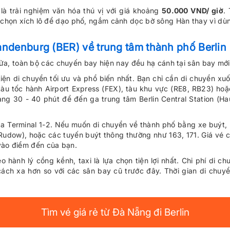
 là trải nghiệm văn hóa thú vị với giá khoảng
50.000 VND/ giờ
.
n chọn xích lô để dạo phố, ngắm cảnh dọc bờ sông Hàn thay vì dùn
randenburg (BER)
về trung tâm thành phố Berlin
ửa, toàn bộ các chuyến bay hiện nay đều hạ cánh tại sân bay mới 
iện di chuyển tối ưu và phổ biến nhất. Bạn chỉ cần di chuyển xu
 tàu tốc hành Airport Express (FEX), tàu khu vực (RE8, RB23) hoặ
ng 30 - 40 phút để đến ga trung tâm Berlin Central Station (Hau
a Terminal 1-2. Nếu muốn di chuyển về thành phố bằng xe buýt,
Rudow), hoặc các tuyến buýt thông thường như 163, 171. Giá vé
 vào điểm đến của bạn.
ành lý cồng kềnh, taxi là lựa chọn tiện lợi nhất. Chi phí di c
ách xa hơn so với các sân bay cũ trước đây. Thời gian di chuyể
Tìm vé giá rẻ từ Đà Nẵng đi Berlin