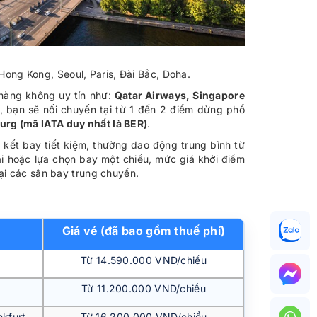
ong Kong, Seoul, Paris, Đài Bắc, Doha.
 hàng không uy tín như:
Qatar Airways, Singapore
, bạn sẽ nối chuyến tại từ 1 đến 2 điểm dừng phổ
urg (mã IATA duy nhất là BER)
.
 kết bay tiết kiệm, thường dao động trung bình từ
i hoặc lựa chọn bay một chiều, mức giá khởi điểm
tại các sân bay trung chuyển.
Giá vé (đã bao gồm thuế phí)
Từ 14.590.000 VND/chiều
Từ 11.200.000 VND/chiều
kfurt
Từ 16.200.000 VND/chiều