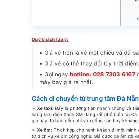
Quý khách lưu ý:
• Giá vé trên là vé một chiều và đã b
• Giá vé có thể thay đổi tùy thời điể
• Gọi ngay
hotline: 028 7303 6167
đ
máy bay giá rẻ nhất.
Cách di chuyển từ trung tâm Đà Nẵ
➢
Xe taxi:
Đây là phương tiện nhanh chóng và tiện
hãng taxi điện Xanh SM đang rất phổ biến tại Đà
giá này đã bao gồm phí vào cổng sân bay khoảng
➢
Xe ôm:
Thích hợp cho hành khách đi một mình và
từ dịch vụ xe ôm công nghệ. Giá cước xe ôm rơi 