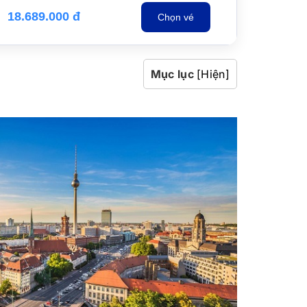
18.689.000 đ
Chọn vé
Mục lục
[Hiện]