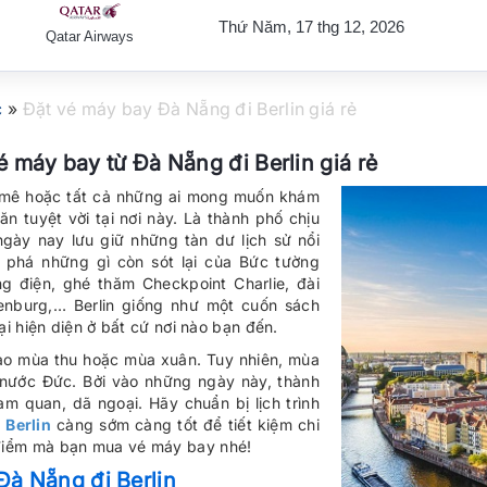
Thứ Năm, 17 thg 12, 2026
Qatar Airways
c
»
Đặt vé máy bay Đà Nẵng đi Berlin giá rẻ
é máy bay từ Đà Nẵng đi Berlin giá rẻ
ẽ mê hoặc tất cả những ai mong muốn khám
n tuyệt vời tại nơi này. Là thành phố chịu
 ngày nay lưu giữ những tàn dư lịch sử nổi
 phá những gì còn sót lại của Bức tường
ng điện, ghé thăm Checkpoint Charlie, đài
denburg,… Berlin giống như một cuốn sách
i hiện diện ở bất cứ nơi nào bạn đến.
ào mùa thu hoặc mùa xuân. Tuy nhiên, mùa
 nước Đức. Bởi vào những ngày này, thành
am quan, dã ngoại. Hãy chuẩn bị lịch trình
 Berlin
càng sớm càng tốt để tiết kiệm chi
điểm mà bạn mua vé máy bay nhé!
Đà Nẵng đi Berlin