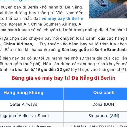
huyến bay đi Berlin khởi hành từ Đà Nẵng.
hai thác đường bay thẳng từ Việt Nam đến
n có thể cân nhắc đặt
vé máy bay đi Berlin
ce, Korean Air, China Southern Airlines, All
à hành khách sẽ nối chuyến tại một trong những địa điểm như: H
 sẽ lựa chọn các chuyến bay nối chuyến (quá cảnh) của các hãng
, China Airlines,...
Tùy thuộc vào hãng bay và lộ trình lựa chọn
Đài Bắc trước khi hạ cánh xuống
Sân bay quốc tế Berlin Brandenb
) hiện nay đã có sự tối ưu mạnh mẽ nhờ sự tham gia của các liên
đã bao gồm thuế phí). Nếu săn được các chương trình khuyến mã
trình sẽ kéo dài
từ 19 giờ đến 30 giờ
tùy thuộc vào thời gian chờ 
Bảng giá vé máy bay từ Đà Nẵng đi Berlin
Hãng hàng không
Quá cảnh
Qatar Airways
Doha (DOH)
ingapore Airlines + Scoot
Singapore (SIN)
etnam Airlines + Lufthansa
Hà Nội (HAN)/TP.HCM + Fran