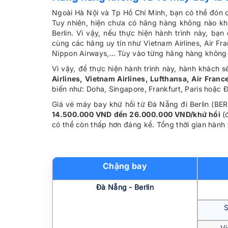
Ngoài Hà Nội và Tp Hồ Chí Minh, bạn có thể đón c
Tuy nhiên, hiện chưa có hãng hàng không nào k
Berlin. Vì vậy, nếu thực hiện hành trình này, bạ
cùng các hãng uy tín như Vietnam Airlines, Air Fran
Nippon Airways,… Tùy vào từng hãng hàng không m
Vì vậy, để thực hiện hành trình này, hành khách
Airlines, Vietnam Airlines, Lufthansa, Air France
biến như: Doha, Singapore, Frankfurt, Paris hoặc 
Giá vé máy bay khứ hồi từ Đà Nẵng đi Berlin (BER
14.500.000 VND đến 26.000.000 VND/khứ hồi
(
có thể còn thấp hơn đáng kể. Tổng thời gian hành 
Chặng bay
Đà Nẵng - Berlin
S
Vi