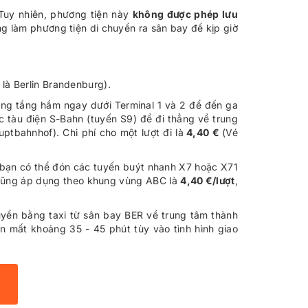
 Tuy nhiên, phương tiện này
không được phép lưu
g làm phương tiện di chuyển ra sân bay để kịp giờ
là Berlin Brandenburg).
ống tầng hầm ngay dưới Terminal 1 và 2 để đến ga
c tàu điện S-Bahn (tuyến S9) để đi thẳng về trung
ptbahnhof). Chi phí cho một lượt đi là
4,40 €
(Vé
 bạn có thể đón các tuyến buýt nhanh X7 hoặc X71
 cũng áp dụng theo khung vùng ABC là
4,40 €/lượt
,
huyển bằng taxi từ sân bay BER về trung tâm thành
n mất khoảng 35 - 45 phút tùy vào tình hình giao