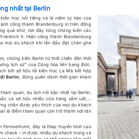
g nhất tại Berlin
kiến trúc nổi tiếng và là niềm tự hào của
h ảnh cổng thành Brandenburg in trên đồng
ong quá khứ, nơi đây từng chứng kiến các
 Friedrich II. Hiện cổng thành Brandenburg
ủa mọi du khách khi lần đầu đặt chân ghé
m, chứng kiến Berlin từ thời chiến đến thời
ứng lịch sử” của Cộng hòa liên bang Đức.
ách bởi sở hữu lối kiến trúc La Mã kết hợp
đi Berlin
, đừng quên dành thời gian khám
tham quan, du lịch nổi bậc nhất tại Berlin.
c sắc và sở hữu nhiều cửa hàng sầm uất,…
ng chân được yêu thích của mọi du khách
i là điểm tham quan còn trở thành nơi tản
n Fernsehturm, đây là tháp truyền hình cao
ểm check – in được nhiều du khách trong và
tháp truyền hình bạn có thể phóng tầm mắt