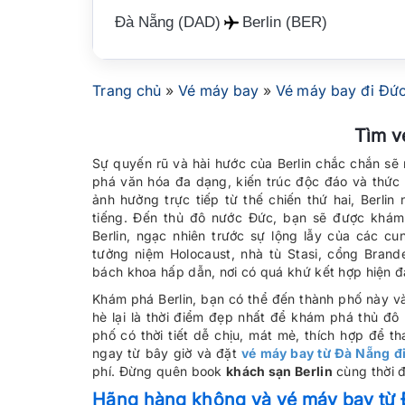
Đà Nẵng (DAD)
Berlin (BER)
Trang chủ
»
Vé máy bay
»
Vé máy bay đi Đứ
Tìm v
Sự quyến rũ và hài hước của Berlin chắc chắn s
phá văn hóa đa dạng, kiến trúc độc đáo và thức ă
ảnh hưởng trực tiếp từ thế chiến thứ hai, Berlin
tiếng. Đến thủ đô nước Đức, bạn sẽ được khám
Berlin, ngạc nhiên trước sự lộng lẫy của các cu
tưởng niệm Holocaust, nhà tù Stasi, cổng Bran
bách khoa hấp dẫn, nơi có quá khứ kết hợp hiện đạ
Khám phá Berlin, bạn có thể đến thành phố này v
hè lại là thời điểm đẹp nhất để khám phá thủ đô
phố có thời tiết dễ chịu, mát mẻ, thích hợp để th
ngay từ bây giờ và đặt
vé máy bay từ Đà Nẵng đi
phí. Đừng quên book
khách sạn Berlin
cùng thời 
Hãng hàng không và vé máy bay từ 