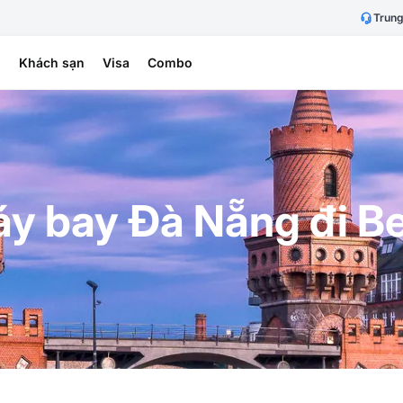
Trung
h
Khách sạn
Visa
Combo
y bay Đà Nẵng đi Ber