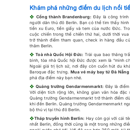
Khám phá những điểm du lịch nổi tiến
❖
Cổng thành Brandenburg:
Đây là công trình 
người dân thủ đô Berlin. Bạn có thể tìm thấy hìn
tiền xu Euro, tiền giấy và tem của nước Đức. Tr
cuộc chiến trong thế chiến thứ hai, dưới thời vua
trở thành điểm tham quan, check in hàng đầu c
thăm Berlin.
❖
Toà nhà Quốc Hội Đức:
Trải qua bao thăng trầ
bình, tòa nhà Quốc hội Đức được xem là “minh ch
Ngoài giá trị lịch sử, nơi đây còn cuốn hút du kh
Baroque đặc trưng.
Mua vé máy bay từ Đà Nẵng 
phá địa điểm này bạn nhé.
❖
Quảng trường Gendarmenmarkt:
Đây là điểm 
Với diện tích rộng lớn, không gian văn hóa đặ
Quảng trường Gendarmenmarkt trở thành điểm dừ
khi đến Berlin. Quảng trường Gendarmenmarkt ngoà
bộ thú vị tại thủ đô Berlin.
❖
Tháp truyền hình Berlin:
Hay còn gọi với cái tê
nhất Berlin, đồng thời cũng là một trong những đi
ngoài nước ghé tới. Với độ cao hơn 360 mét, từ 