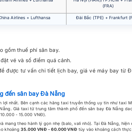
(FRA)
China Airlines + Lufthansa
Đài Bắc (TPE) + Frankfurt (
ao gồm thuế phí sân bay.
m đặt vé và số điểm quá cảnh.
ể được tư vấn chi tiết lịch bay, giá vé máy bay từ Đ
ng đến sân bay Đà Nẵng
 lợi nhất. Bên cạnh các hãng taxi truyền thống uy tín như taxi Ma
 Nẵng. Giá taxi từ trung tâm thành phố đến sân bay Đà Nẵng da
 10.000 - 15.000 VNĐ).
 mang theo hành lý gọn nhẹ (balo, vali nhỏ). Tại Đà Nẵng, hiện
vào khoảng
35.000 VNĐ - 60.000 VNĐ
tùy vào khoảng cách thực t