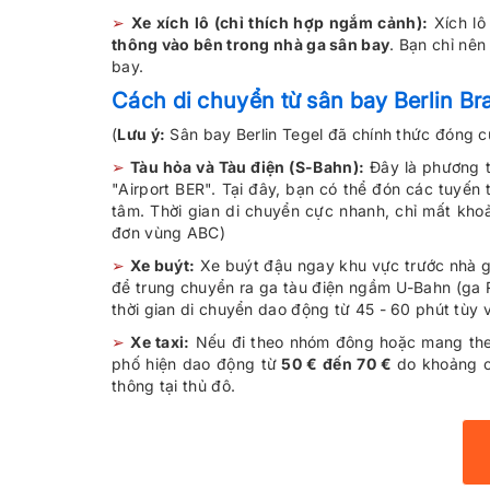
➢
Xe xích lô (chỉ thích hợp ngắm cảnh):
Xích lô
thông vào bên trong nhà ga sân bay
. Bạn chỉ nê
bay.
Cách di chuyển từ sân bay Berlin B
(
Lưu ý:
Sân bay Berlin Tegel đã chính thức đóng c
➢
Tàu hỏa và Tàu điện (S-Bahn):
Đây là phương t
"Airport BER". Tại đây, bạn có thể đón các tuyến
tâm. Thời gian di chuyển cực nhanh, chỉ mất khoả
đơn vùng ABC)
➢
Xe buýt:
Xe buýt đậu ngay khu vực trước nhà g
để trung chuyển ra ga tàu điện ngầm U-Bahn (ga 
thời gian di chuyển dao động từ 45 - 60 phút tùy
➢
Xe taxi:
Nếu đi theo nhóm đông hoặc mang theo h
phố hiện dao động từ
50 € đến 70 €
do khoảng c
thông tại thủ đô.