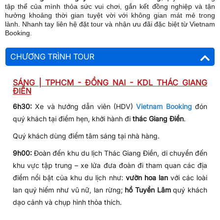
tập thể của mình thỏa sức vui chơi, gắn kết đồng nghiệp và tận
hưởng khoảng thời gian tuyệt vời với không gian mát mẻ trong
lành. Nhanh tay liên hệ đặt tour và nhận ưu đãi đặc biệt từ Vietnam
Booking.
CHƯƠNG TRÌNH TOUR
SÁNG | TPHCM - ĐỒNG NAI - KDL THÁC GIANG
ĐIỀN
6h30:
Xe và hướng dẫn viên (HDV)
Vietnam Booking
đón
quý khách tại điểm hẹn, khởi hành đi
thác Giang Điền
.
Quý khách dùng điểm tâm sáng tại nhà hàng.
9h00:
Đoàn đến khu du lịch Thác Giang Điền, di chuyển đến
khu vực tập trung – xe lửa đưa đoàn đi tham quan các địa
điểm nổi bật của khu du lịch như:
vườn hoa lan
với các loài
lan quý hiếm như vũ nữ, lan rừng;
hồ Tuyền Lâm
quý khách
dạo cảnh và chụp hình thỏa thích.
10h00:
Nhận phòng khách sạn hoặc lều, quý khách tự do