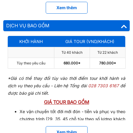
nghỉ ngơi, tham quan
Xem thêm
12h00:
Đoàn dùng bữa trưa tại nhà hàng với các món đậm
vị miền quê.
DỊCH VỤ BAO GỒM
CHIỀU | TEAM BUILDING - TPHCM
KHỞI HÀNH
GIÁ TOUR (VND/KHÁCH)
13h30:
Qúy khách tập trung tại sân cỏ, tham gia các trò
chơi vận động hấp dẫn trong
tour team building
với chủ đề
Từ 40 khách
Từ 22 khách
"Quay về tuổi thơ" như:
Cướp cờ
,
kéo co kỳ lạ
,
đua bao bố,
Tùy theo yêu cầu
680.000*
780.000*
rồng rắn lên mây.
HDV sẽ trao những phần quà hấp dẫn cho những ai giành
*Giá có thể thay đổi tùy vào thời điểm tour khởi hành và
được chiến thắng trong trò chơi.
dịch vụ theo yêu cầu - Liên hệ Tổng đài
028 7303 6167
để
được báo giá chi tiết.
16h30:
Đoàn tập trung về lại TPHCM. Xe trả khách tại điểm
đón ban đầu. Kết thúc
tour du lịch team buiding Thác Giang
GIÁ TOUR BAO GỒM
Điền
hấp dẫn. Hướng dẫn viên chia tay, chào tạm biệt và
Xe vận chuyển tốt đời mới đón - tiễn và phục vụ theo
hẹn gặp lại quý khách trong các hành trình khác.
chương trình (29, 35, 45 chỗ tùy theo số lượng khách
của mỗi tour).
Xem thêm