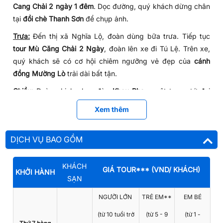
Cang Chải 2 ngày 1 đêm
. Dọc đường, quý khách dừng chân
tại
đồi chè Thanh Sơn
để chụp ảnh.
Trưa:
Đến thị xã Nghĩa Lộ, đoàn dùng bữa trưa. Tiếp tục
tour Mù Căng Chải 2 Ngày
, đoàn lên xe đi Tú Lệ. Trên xe,
quý khách sẽ có cơ hội chiêm ngưỡng vẻ đẹp của
cánh
đồng Mường Lò
trải dài bất tận.
Chiều:
Đoàn chinh phục đèo
Khau Phạ
- một trong tứ đại
đỉnh đèo nổi tiếng của
du lịch miền Bắc
. Tại đây, đoàn tham
Xem thêm
quan chiêm ngưỡng toàn bộ khu vực
thung lũng Khau Phạ,
bản Lìm Thái, Lìm Mông
và có cơ hội chứng kiến
các vận
DỊCH VỤ BAO GỒM
động viên chuyên nghiệp nhảy dù
(vào tháng 9 hàng năm)
.
Tiếp tục hành trình, quý khách tự túc thuê xe ôm do chính
KHÁCH
GIÁ TOUR*** (VND/ KHÁCH)
những người H'mông bản địa nơi đây điều khiển để đến với
KHỞI HÀNH
SẠN
ruộng bậc thang Mâm Xôi
- biểu tượng đặc trưng nhất làm
nên tên tuổi cho ruộng bậc thang Mù Cang Chải.
NGƯỜI LỚN
TRẺ EM**
EM BÉ
Tối:
Xe đưa Quý khách di chuyển về thị trấn Mù Cang Chải
(từ 10 tuổi trở
(từ 5 - 9
(từ 1 -