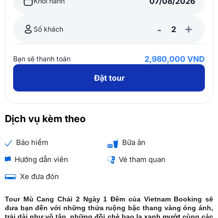
Khởi hành
-
+
Số khách
2,980,000 VND
Bạn sẽ thanh toán
Đặt tour
Dịch vụ kèm theo
Bảo hiểm
Bữa ăn
Hướng dẫn viên
Vé tham quan
Xe đưa đón
Tour Mù Cang Chải 2 Ngày 1 Đêm của Vietnam Booking sẽ
đưa bạn đến với những thửa ruộng bậc thang vàng óng ánh,
trải dài như vô tận, những đồi chè bao la xanh mướt cùng các