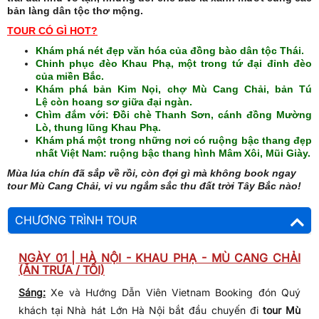
bản làng dân tộc thơ mộng.
TOUR CÓ GÌ HOT?
Khám phá nét đẹp văn hóa của đồng bào dân tộc Thái.
Chinh phục đèo Khau Phạ, một trong tứ đại đỉnh đèo
của miền Bắc.
Khám phá bản Kim Nọi, chợ Mù Cang Chải, bản Tú
Lệ còn hoang sơ giữa đại ngàn.
Chìm đắm với: Đồi chè Thanh Sơn, cánh đồng Mường
Lò, thung lũng Khau Phạ.
Khám phá một trong những nơi có ruộng bậc thang đẹp
nhất Việt Nam: ruộng bậc thang hình Mâm Xôi, Mũi Giày.
​Mùa lúa chín đã sắp về rồi, còn đợi gì mà không book ngay
tour Mù Cang Chải, vi vu ngắm sắc thu đất trời Tây Bắc nào!
CHƯƠNG TRÌNH TOUR
NGÀY 01 | HÀ NỘI - KHAU PHẠ - MÙ CANG CHẢI
(ĂN TRƯA / TỐI)
Sáng:
Xe và Hướng Dẫn Viên Vietnam Booking đón Quý
khách tại Nhà hát Lớn Hà Nội bắt đầu chuyến đi
tour Mù