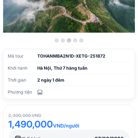
Mã tour
TOHANMBA2N1D-XETG-251872
Khởi hành
Hà Nội, Thứ 7 hàng tuần
Thời gian
2 ngày 1 đêm
Phương tiện
2,300,000 VND
1,490,000
VND/người