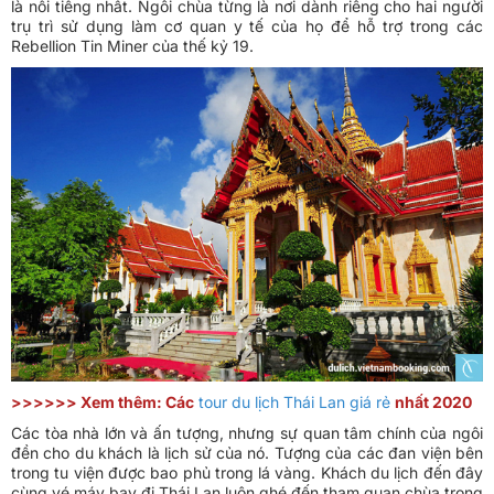
là nổi tiếng nhất. Ngôi chùa từng là nơi dành riêng cho hai người
trụ trì sử dụng làm cơ quan y tế của họ để hỗ trợ trong các
Rebellion Tin Miner của thế kỷ 19.
>>>>>> Xem thêm: Các
tour du lịch Thái Lan giá rẻ
nhất 2020
Các tòa nhà lớn và ấn tượng, nhưng sự quan tâm chính của ngôi
đền cho du khách là lịch sử của nó. Tượng của các đan viện bên
trong tu viện được bao phủ trong lá vàng. Khách du lịch đến đây
cùng vé máy bay đi Thái Lan luôn ghé đến tham quan chùa trong