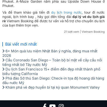
Phuket. A-Maze Garden nằm phía sau Upside Down House ở
Phuket.
Và để tham khảo giá tiền đi
du lịch trong nước
, tour đi nước
ngoài, lịch trình bay , hãy gọi đến tổng đài
đại lý vé du lịch giá
rẻ
Vietnam Booking để được tư vấn và hỗ trợ cho chuyến du lịch
của bạn thêm trọn vẹn.
21 lượt xem
| Vietnam Booking
Bài viết mới nhất
6+ Món quà lưu niệm Nhật Bản ý nghĩa, đáng mua nhất
2026
Cầu Coronado San Diego – Toàn bộ bí mật về cây cầu nổi
tiếng nhất bờ Tây nước Mỹ
Du lịch San Francisco 15+ điểm đến đẹp nhất thành phố
biểu tượng California
Phá đảo Sở thú San Diego: Check-in tọa độ hoang dã hàng
đầu nước Mỹ
Khám phá vẻ đẹp huyền bí tại kỳ quan Monument Valley