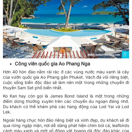
Công viên quốc gia Ao Phang Nga
Hơn 40 hòn đảo nằm rải rác ở các vùng nước màu xanh lá cây
của vườn quốc gia Ao Phang gần Phuket. Vách đá vôi riêng biệt,
cuộc sống biển độc đáo sẽ làm nên một trong những chuyến đi
thuyền Sam Set phổ biến nhất.
Ko Kan hay còn gọi là James Bond Island là một trong những
điểm dừng thường xuyên trên các chuyến du ngoạn đáng nhớ.
Du khách có thể khám phá các hang động của Lod Yai và Lod
Lek.
Ngoài hàng chục hòn đảo riêng biệt và xinh đẹp, du khách sẽ đi
qua rừng ngập mặn, nơi dễ dàng phát hiện chim bói cá, leafbirds
cánh màu xanh và một số động vật hoang dã độc đáo khác của