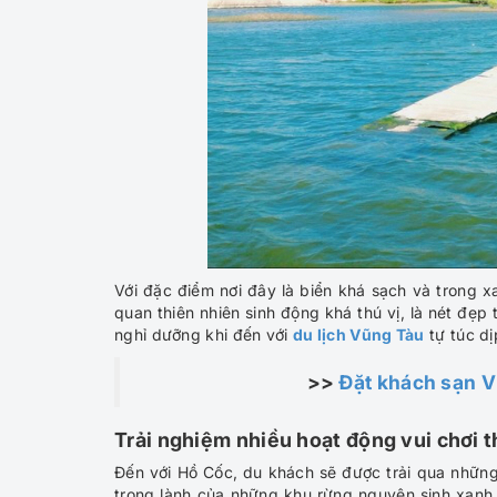
Với đặc điểm nơi đây là biển khá sạch và trong x
quan thiên nhiên sinh động khá thú vị, là nét đẹp
nghỉ dưỡng khi đến với
du lịch Vũng Tàu
tự túc dị
>>
Đặt khách sạn 
Trải nghiệm nhiều hoạt động vui chơi t
Đến với Hồ Cốc, du khách sẽ được trải qua những 
trong lành của những khu rừng nguyên sinh xanh m