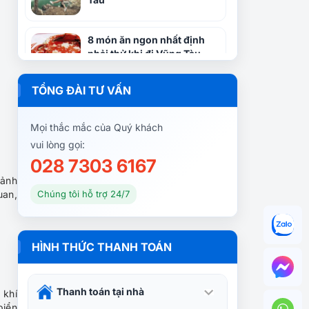
8 món ăn ngon nhất định
phải thử khi đi Vũng Tàu
TỔNG ĐÀI TƯ VẤN
Nằm lòng 8 điều lưu ý trước
khi đi du lịch Vũng Tàu
Mọi thắc mắc của Quý khách
vui lòng gọi:
028 7303 6167
Rụng tim với thiên đường
cảnh
biển Hồ Cốc Vũng Tàu
uan,
Chúng tôi hỗ trợ 24/7
Kinh nghiệm du lịch Vũng
HÌNH THỨC THANH TOÁN
Tàu trong ngày dành cho
người bận rộn
Thanh toán tại nhà
 khí
biển