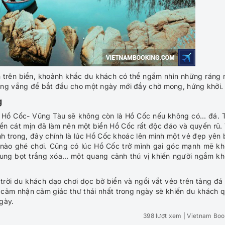
n trên biển, khoảnh khắc du khách có thể ngắm nhìn những ráng
oang vắng để bắt đầu cho một ngày mới đầy chờ mong, hứng khởi
g
h Hồ Cốc- Vũng Tàu sẽ không còn là Hồ Cốc nếu không có… đá. 
nền cát mịn đã làm nên một biển Hồ Cốc rất độc đáo và quyến rũ.
nh trong, đây chính là lúc Hồ Cốc khoác lên mình một vẻ đẹp yên 
 nào ghé chơi. Cũng có lúc Hồ Cốc trở mình gai góc mạnh mẽ k
ung bọt trắng xóa… một quang cảnh thú vị khiến người ngắm k
 trời du khách dạo chơi dọc bờ biển và ngồi vắt vẻo trên tảng đá
 cảm nhận cảm giác thư thái nhất trong ngày sẽ khiến du khách 
gày.
398 lượt xem
| Vietnam Boo