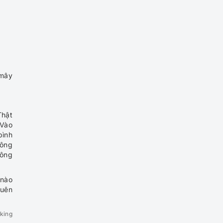
Đất Vũng Tàu 1 Ngày
Tour Bình Châu – Hồ Cốc 2
Ngày 1 Đêm: Trải nghiệm
khám Phá Biển Đảo
 mây
.
Tour Bình Châu Hồ Cốc 1
ngày giá rẻ
Thật
 Vào
bình
Tour du lịch dịp Lễ 30/04
hông
“Vũng Tàu Biển Gọi” 2N1Đ
hông
 nào
Tour Cánh đồng Cừu –
quên
Zenna Pool Camp – Một
ngày làm ngư dân
king