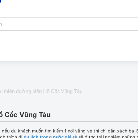
ới thiên đường biển Hồ Cốc Vũng Tàu
Hồ Cốc Vũng Tàu
nếu du khách muốn tìm kiếm 1 nơi vắng vẻ thì chỉ cần xách ba l
ách thích đi
du lịch trong nước giá rẻ
sẽ được trải nghiệm những 