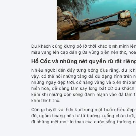
Du khách cũng đừng bỏ lỡ thời khắc bình minh lê
màu vàng lên cao dần giữa vùng biển nên thơ, h
Hồ Cốc và những nét quyến rũ rất riên
Nhiều người đến đây từng bông đùa rằng, du lịc
vậy, có thể nói những tảng đá đủ dạng hình trên 
những ngày đẹp trời, có nắng vàng và biển thì xa
hiền hòa, dễ dàng làm say lòng bất cứ du khách
kém khi những con sóng đánh mạnh vào đá làm t
khỏi thích thú.
Còn gì tuyệt vời hơn khi trong một buổi chiều đẹp
đó, ngắm hoàng hôn từ từ buông xuống chân trời,
đi những mệt mỏi, lo toan của cuộc sống thường n