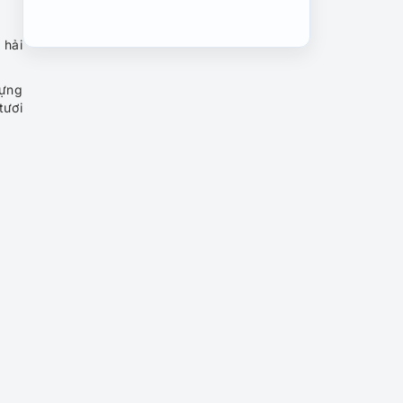
Cùng hội chị em khám phá
 hải
du lịch Vũng Tàu trong 2
ngày 1 đêm
dựng
tươi
Những điểm check-in cực
chất không thể bỏ qua khi
du lịch Vũng Tàu 2024
“Lạc lối” ở thiên đường ẩm
thực Vũng Tàu
Chia sẻ kinh nghiệm du lịch
Vũng Tàu tự túc giá cực rẻ
Tour du lịch Long Tân Núi