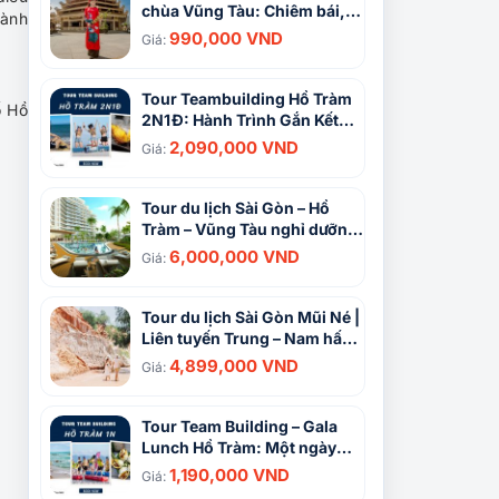
chùa Vũng Tàu: Chiêm bái,
hành
cầu may đầu năm
990,000 VND
Giá:
Tour Teambuilding Hồ Tràm
ố Hồ
2N1Đ: Hành Trình Gắn Kết
Yêu Thương
2,090,000 VND
Giá:
Tour du lịch Sài Gòn – Hồ
Tràm – Vũng Tàu nghỉ dưỡng
cao cấp 4N3Đ
6,000,000 VND
Giá:
Tour du lịch Sài Gòn Mũi Né |
Liên tuyến Trung – Nam hấp
dẫn
4,899,000 VND
Giá:
Tour Team Building – Gala
Lunch Hồ Tràm: Một ngày
khám phá vùng biển hoang
1,190,000 VND
Giá:
sơ