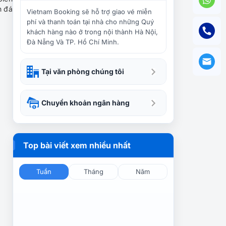
Tất tần tật những kinh
h đá
nghiệm chọn phương tiện đi
Vietnam Booking sẽ hỗ trợ giao vé miễn
du lịch Vũng Tàu
phí và thanh toán tại nhà cho những Quý
khách hàng nào ở trong nội thành Hà Nội,
Đà Nẵng Và TP. Hồ Chí Minh.
Điểm mặt, gọi tên 4 địa
điểm mới toanh khi đến với
du lịch Vũng Tàu
Tại văn phòng chúng tôi
Nhanh chân check-in KDL
Chuyển khoản ngân hàng
Suối Tiên-Suối Đá Vũng Tàu
Top bài viết xem nhiều nhất
Những địa điểm ở Vũng Tàu
nhất định phải đi cùng đám
bạn thân
Tuần
Tháng
Năm
Tết Nguyên Đán du lịch
Vũng Tàu có gì hấp dẫn?