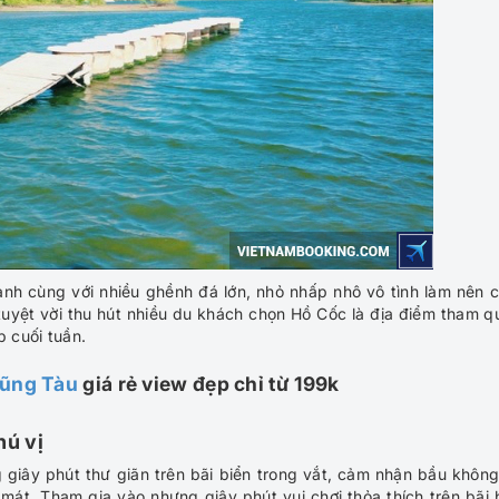
anh cùng với nhiều ghềnh đá lớn, nhỏ nhấp nhô vô tình làm nên 
 tuyệt vời thu hút nhiều du khách chọn Hồ Cốc là địa điểm tham q
p cuối tuần.
Vũng Tàu
giá rẻ view đẹp chỉ từ 199k
hú vị
giây phút thư giãn trên bãi biển trong vắt, cảm nhận bầu không
át. Tham gia vào nhưng giây phút vui chơi thỏa thích trên bãi 