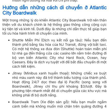
muốn nghỉ dưỡng xa hoa với chi phí thấp.
Hướng dẫn những cách di chuyển ở Atlantic
City Boardwalk
Một trong những lý do khiến Atlantic City Boardwalk trở nên thân
thiện với du khách chính là hệ thống giao thông công cộng cực
kỳ tiện lợi và kinh tế. Dưới đây là những chỉ dẫn thực tế giúp bạn
tối ưu hóa hành trình di chuyển của mình.
Shuttle Miễn Phí (Dịch vụ kết nối ga tàu): Nếu bạn đến
thành phố bằng tàu hỏa của NJ Transit, đừng vội bắt taxi.
Có một hệ thống xe đưa đón (Shuttle) hoàn toàn miễn phí
từ nhà ga đến thẳng cửa các casino lớn nằm trên đường đi
bộ ven biển Atlantic City như Hard Rock, Ocean, hay
Caesars. Đây là dịch vụ tuyệt vời để bắt đầu chuyến đi một
cách tiết kiệm.
Jitney (Minibus xanh huyền thoại): Những chiếc xe buýt
nhỏ màu xanh này đã trở thành biểu tượng của thành phố.
Hoạt động 24/7 dọc theo đại lộ Pacific (song song với
Boardwalk), Jitney chỉ thu phí khoảng $3/lượt. Đây là
phương tiện nhanh nhất để di chuyển giữa các khu vực mà
không phải đi bộ dưới nắng.
Boardwalk Tram (Xe điện sàn gỗ): Nếu bạn muốn ngắm
cảnh biển mà không muốn mỏi chân trên quãng đường 4