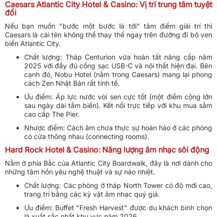
Caesars Atlantic City Hotel & Casino: Vị trí trung tâm tuyệt
đối
Nếu bạn muốn "bước một bước là tới" tâm điểm giải trí thì
Caesars là cái tên không thể thay thế ngay trên đường đi bộ ven
biển Atlantic City.
Chất lượng: Tháp Centurion vừa hoàn tất nâng cấp năm
2025 với đầy đủ cổng sạc USB-C và nội thất hiện đại. Bên
cạnh đó, Nobu Hotel (nằm trong Caesars) mang lại phong
cách Zen Nhật Bản rất tinh tế.
Ưu điểm: Áp lực nước vòi sen cực tốt (một điểm cộng lớn
sau ngày dài tắm biển). Kết nối trực tiếp với khu mua sắm
cao cấp The Pier.
Nhược điểm: Cách âm chưa thực sự hoàn hảo ở các phòng
có cửa thông nhau (connecting rooms).
Hard Rock Hotel & Casino: Năng lượng âm nhạc sôi động
Nằm ở phía Bắc của Atlantic City Boardwalk, đây là nơi dành cho
những tâm hồn yêu nghệ thuật và sự náo nhiệt.
Chất lượng: Các phòng ở tháp North Tower có độ mới cao,
trang trí bằng các kỷ vật âm nhạc quý giá.
Ưu điểm: Buffet "Fresh Harvest" được du khách bình chọn
là xuất sắc nhất khu vực năm 2026.