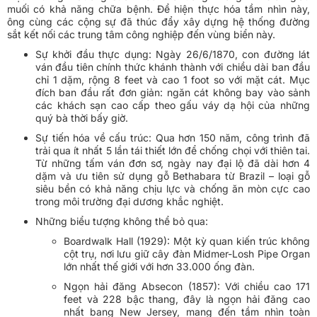
muối có khả năng chữa bệnh. Để hiện thực hóa tầm nhìn này,
ông cùng các cộng sự đã thúc đẩy xây dựng hệ thống đường
sắt kết nối các trung tâm công nghiệp đến vùng biển này.
Sự khởi đầu thực dụng: Ngày 26/6/1870, con đường lát
ván đầu tiên chính thức khánh thành với chiều dài ban đầu
chỉ 1 dặm, rộng 8 feet và cao 1 foot so với mặt cát. Mục
đích ban đầu rất đơn giản: ngăn cát không bay vào sảnh
các khách sạn cao cấp theo gấu váy dạ hội của những
quý bà thời bấy giờ.
Sự tiến hóa về cấu trúc: Qua hơn 150 năm, công trình đã
trải qua ít nhất 5 lần tái thiết lớn để chống chọi với thiên tai.
Từ những tấm ván đơn sơ, ngày nay đại lộ đã dài hơn 4
dặm và ưu tiên sử dụng gỗ Bethabara từ Brazil – loại gỗ
siêu bền có khả năng chịu lực và chống ăn mòn cực cao
trong môi trường đại dương khắc nghiệt.
Những biểu tượng không thể bỏ qua:
Boardwalk Hall (1929): Một kỳ quan kiến trúc không
cột trụ, nơi lưu giữ cây đàn Midmer-Losh Pipe Organ
lớn nhất thế giới với hơn 33.000 ống đàn.
Ngọn hải đăng Absecon (1857): Với chiều cao 171
feet và 228 bậc thang, đây là ngọn hải đăng cao
nhất bang New Jersey, mang đến tầm nhìn toàn