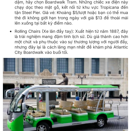
dặm, hãy chọn Boardwalk Tram. Những chiếc xe điện này
chạy dọc theo mặt gỗ, kết nối từ khu vực Tropicana đến
tận Steel Pier. Giá vé: Khoảng $5/lượt hoặc bạn có thể mua
thẻ đi không giới hạn trong ngày với giá $13 để thoải mái
lên xuống tại bất kỳ điểm nào.
Rolling Chairs (Xe lăn đẩy tay): Xuất hiện từ năm 1887, đây
là trải nghiệm mang đậm tính lịch sử. Dù giá thành cao hơn
một chút và phụ thuộc vào sự thương lượng với người đẩy,
nhưng đây lại là cách lãng mạn nhất để khám phá Atlantic
City Boardwalk vào buổi tối.