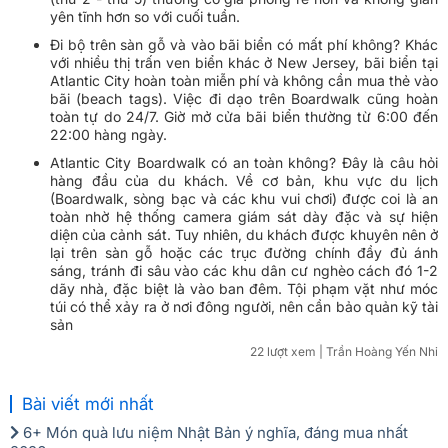
yên tĩnh hơn so với cuối tuần.
Đi bộ trên sàn gỗ và vào bãi biển có mất phí không? Khác
với nhiều thị trấn ven biển khác ở New Jersey, bãi biển tại
Atlantic City hoàn toàn miễn phí và không cần mua thẻ vào
bãi (beach tags). Việc đi dạo trên Boardwalk cũng hoàn
toàn tự do 24/7. Giờ mở cửa bãi biển thường từ 6:00 đến
22:00 hàng ngày.
Atlantic City Boardwalk có an toàn không? Đây là câu hỏi
hàng đầu của du khách. Về cơ bản, khu vực du lịch
(Boardwalk, sòng bạc và các khu vui chơi) được coi là an
toàn nhờ hệ thống camera giám sát dày đặc và sự hiện
diện của cảnh sát. Tuy nhiên, du khách được khuyên nên ở
lại trên sàn gỗ hoặc các trục đường chính đầy đủ ánh
sáng, tránh đi sâu vào các khu dân cư nghèo cách đó 1-2
dãy nhà, đặc biệt là vào ban đêm. Tội phạm vặt như móc
túi có thể xảy ra ở nơi đông người, nên cần bảo quản kỹ tài
sản
22 lượt xem
| Trần Hoàng Yến Nhi
Bài viết mới nhất
6+ Món quà lưu niệm Nhật Bản ý nghĩa, đáng mua nhất