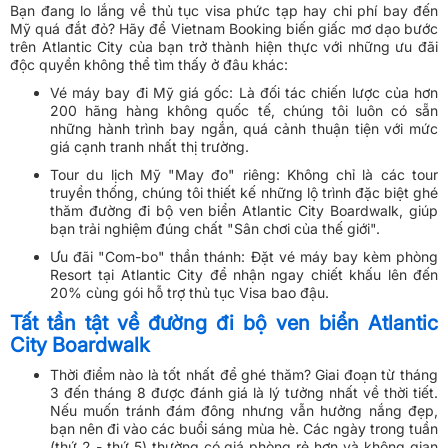
Bạn đang lo lắng về thủ tục visa phức tạp hay chi phí bay đến
Mỹ quá đắt đỏ? Hãy để Vietnam Booking biến giấc mơ dạo bước
trên Atlantic City của bạn trở thành hiện thực với những ưu đãi
độc quyền không thể tìm thấy ở đâu khác:
Vé máy bay đi Mỹ giá gốc: Là đối tác chiến lược của hơn
200 hãng hàng không quốc tế, chúng tôi luôn có sẵn
những hành trình bay ngắn, quá cảnh thuận tiện với mức
giá cạnh tranh nhất thị trường.
Tour du lịch Mỹ "May đo" riêng: Không chỉ là các tour
truyền thống, chúng tôi thiết kế những lộ trình đặc biệt ghé
thăm đường đi bộ ven biển Atlantic City Boardwalk, giúp
bạn trải nghiệm đúng chất "Sân chơi của thế giới".
Ưu đãi "Com-bo" thần thánh: Đặt vé máy bay kèm phòng
Resort tại Atlantic City để nhận ngay chiết khấu lên đến
20% cùng gói hỗ trợ thủ tục Visa bao đậu.
Tất tần tật về đường đi bộ ven biển Atlantic
City Boardwalk
Thời điểm nào là tốt nhất để ghé thăm? Giai đoạn từ tháng
3 đến tháng 8 được đánh giá là lý tưởng nhất về thời tiết.
Nếu muốn tránh đám đông nhưng vẫn hưởng nắng đẹp,
bạn nên đi vào các buổi sáng mùa hè. Các ngày trong tuần
(thứ 2 - thứ 5) thường có giá phòng rẻ hơn và không gian