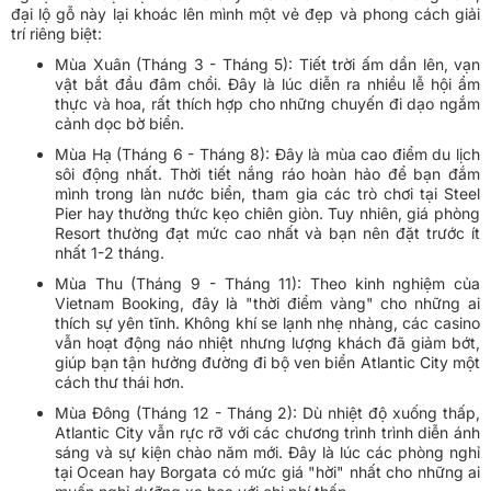
đại lộ gỗ này lại khoác lên mình một vẻ đẹp và phong cách giải
trí riêng biệt:
Mùa Xuân (Tháng 3 - Tháng 5): Tiết trời ấm dần lên, vạn
vật bắt đầu đâm chồi. Đây là lúc diễn ra nhiều lễ hội ẩm
thực và hoa, rất thích hợp cho những chuyến đi dạo ngắm
cảnh dọc bờ biển.
Mùa Hạ (Tháng 6 - Tháng 8): Đây là mùa cao điểm du lịch
sôi động nhất. Thời tiết nắng ráo hoàn hảo để bạn đắm
mình trong làn nước biển, tham gia các trò chơi tại Steel
Pier hay thưởng thức kẹo chiên giòn. Tuy nhiên, giá phòng
Resort thường đạt mức cao nhất và bạn nên đặt trước ít
nhất 1-2 tháng.
Mùa Thu (Tháng 9 - Tháng 11): Theo kinh nghiệm của
Vietnam Booking, đây là "thời điểm vàng" cho những ai
thích sự yên tĩnh. Không khí se lạnh nhẹ nhàng, các casino
vẫn hoạt động náo nhiệt nhưng lượng khách đã giảm bớt,
giúp bạn tận hưởng đường đi bộ ven biển Atlantic City một
cách thư thái hơn.
Mùa Đông (Tháng 12 - Tháng 2): Dù nhiệt độ xuống thấp,
Atlantic City vẫn rực rỡ với các chương trình trình diễn ánh
sáng và sự kiện chào năm mới. Đây là lúc các phòng nghỉ
tại Ocean hay Borgata có mức giá "hời" nhất cho những ai