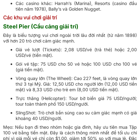
Các casino khác: Harrah’s (Marina), Resorts (casino đầu
tiên năm 1978), Bally’s và Golden Nugget.
Các khu vui chơi giải trí
Steel Pier (Cầu cảng giải trí)
Đây là biểu tượng vui chơi ngoài trời lâu đời nhất (từ năm 1898)
với hơn 20 trò chơi cảm giác mạnh.
Giá vé lượt (Tickets): 2,08 USD/vé (trả thẻ) hoặc 2,00
USD/vé (tiền mặt).
Gói vé tập: 75 USD cho 50 vé hoặc 100 USD cho 100 vé
(giá tiền mặt).
Vòng quay lớn (The Wheel): Cao 227 feet, là vòng quay lớn
thứ 3 tại Mỹ. Giá: 12,50 USD cho người lớn (12,00 USD tiền
mặt) và 8,33 USD cho trẻ em (8,00 USD tiền mặt).
Trực thăng (Helicopter): Tour bờ biển giá 75 USD/người;
tour toàn thành phố 150 USD/người.
SlingShot: Trò chơi bắn súng cao su cảm giác mạnh có giá
khoảng 40 USD/người.
Mẹo: Nếu bạn đi theo nhóm hoặc gia đình, hãy ưu tiên mua Tập
100 vé bằng tiền mặt. Đây là cách thông minh nhất để tối ưu chi
phí vì giá mỗi vé chỉ còn $1.00, giảm tới 50% so với mua lẻ. Đặc