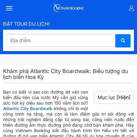
ĐẶT TOUR DU LỊCH!
Khám phá Atlantic City Boardwalk: Biểu tượng du
lịch biển Hoa Kỳ
Bạn có biết vì sao con đường lát ván ven
Mục lục
[Hiện]
biển đầu tiên của nước Mỹ vẫn giữ vững
sức hút kỳ diệu sau hơn 150 năm lịch sử?
Atlantic City Boardwalk
không chỉ là một
công trình hạ tầng, mà còn là tâm điểm giải trí sôi động với
những trải nghiệm đẳng cấp từ sòng bài, công viên nước đến
thiên đường ẩm thực đường phố đang chờ bạn khám phá. Hãy
cùng Vietnam Booking bắt đầu hành trình tìm hiểu chi tiết về
đường đi bộ ven biển Atlantic City để tối ưu hóa chuyến đi của