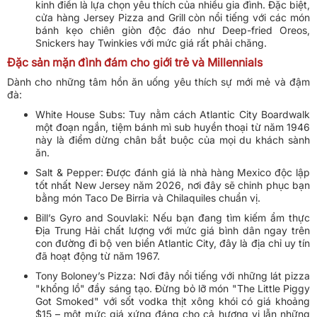
kinh điển là lựa chọn yêu thích của nhiều gia đình. Đặc biệt,
cửa hàng Jersey Pizza and Grill còn nổi tiếng với các món
bánh kẹo chiên giòn độc đáo như Deep-fried Oreos,
Snickers hay Twinkies với mức giá rất phải chăng.
Đặc sản mặn đình đám cho giới trẻ và Millennials
Dành cho những tâm hồn ăn uống yêu thích sự mới mẻ và đậm
đà:
White House Subs: Tuy nằm cách Atlantic City Boardwalk
một đoạn ngắn, tiệm bánh mì sub huyền thoại từ năm 1946
này là điểm dừng chân bắt buộc của mọi du khách sành
ăn.
Salt & Pepper: Được đánh giá là nhà hàng Mexico độc lập
tốt nhất New Jersey năm 2026, nơi đây sẽ chinh phục bạn
bằng món Taco De Birria và Chilaquiles chuẩn vị.
Bill’s Gyro and Souvlaki: Nếu bạn đang tìm kiếm ẩm thực
Địa Trung Hải chất lượng với mức giá bình dân ngay trên
con đường đi bộ ven biển Atlantic City, đây là địa chỉ uy tín
đã hoạt động từ năm 1967.
Tony Boloney’s Pizza: Nơi đây nổi tiếng với những lát pizza
"khổng lồ" đầy sáng tạo. Đừng bỏ lỡ món "The Little Piggy
Got Smoked" với sốt vodka thịt xông khói có giá khoảng
$15 – một mức giá xứng đáng cho cả hương vị lẫn những