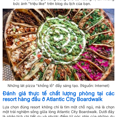
bức ảnh "triệu like" trên blog du lịch của bạn.
Những lát pizza "khổng lồ" đầy sáng tạo. (Nguồn: Internet)
Đánh giá thực tế chất lượng phòng tại các
resort hàng đầu ở Atlantic City Boardwalk
Lựa chọn đúng resort không chỉ là tìm một chỗ ngủ, mà là chọn
một trải nghiệm sống giữa lòng Atlantic City Boardwalk. Dưới đây
là phân tích chi tiết ưu và nhược điểm từ góc nhìn của những du