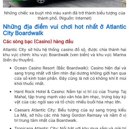
Những chiếc xe buýt nhỏ màu xanh đã trở thành biểu tượng của
thành phố. (Nguồn: Internet)
Những địa điểm vui chơi hot nhất ở Atlantic
City Boardwalk
Các sòng bạc (Casino) hàng đầu
Atlantic City sở hữu hệ thống casino đồ sộ, được chia thành hai
khu vực chính: khu vực Boardwalk (ven biển) và khu vực Marina
(bến du thuyền).
Ocean Casino Resort (Bắc Boardwalk): Casino hiện đại và
sang trọng nhất với tầm nhìn đại dương không giới hạn qua
cửa sổ kính toàn phần. Đây cũng là nơi có không khí ít mùi
khói thuốc nhất.
Hard Rock Hotel & Casino: Nằm tại vị trí cũ của Trump Taj
Mahal, tập trung mạnh vào văn hóa âm nhạc, trưng bày kỷ
vật của các ngôi sao và tổ chức nhiều buổi hòa nhạc lớn.
Caesars Atlantic City: Biểu tượng của sự sang trọng kiểu
La Mã, sở hữu các nhà hàng Gordon Ramsay và nằm ở vị
trí trung tâm nhất của Boardwalk.
Tropicana Atlantic City: Nổi bật với khu mua sắm và giải trí