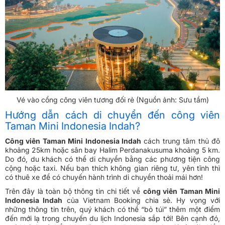
Vé vào cổng công viên tương đối rẻ (Nguồn ảnh: Sưu tầm)
Hướng dẫn cách di chuyển đến công viên
Taman Mini Indonesia Indah?
Công viên Taman Mini Indonesia Indah
cách trung tâm thủ đô
khoảng 25km hoặc sân bay Halim Perdanakusuma khoảng 5 km.
Do đó, du khách có thể di chuyển bằng các phương tiện công
cộng hoặc taxi. Nếu bạn thích không gian riêng tư, yên tĩnh thì
có thuê xe để có chuyến hành trình di chuyển thoải mái hơn!
Trên đây là toàn bộ thông tin chi tiết về
công viên Taman Mini
Indonesia Indah
của Vietnam Booking chia sẻ. Hy vọng với
những thông tin trên, quý khách có thể “bỏ túi” thêm một điểm
đến mới lạ trong chuyến du lịch Indonesia sắp tới! Bên cạnh đó,