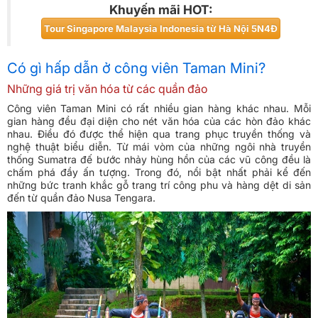
Khuyến mãi HOT:
Tour Singapore Malaysia Indonesia từ Hà Nội 5N4Đ
Có gì hấp dẫn ở công viên Taman Mini?
Những giá trị văn hóa từ các quần đảo
Công viên Taman Mini có rất nhiều gian hàng khác nhau. Mỗi
gian hàng đều đại diện cho nét văn hóa của các hòn đảo khác
nhau. Điều đó được thể hiện qua trang phục truyền thống và
nghệ thuật biểu diễn. Từ mái vòm của những ngôi nhà truyền
thống Sumatra đế bước nhảy hùng hồn của các vũ công đều là
chấm phá đầy ấn tượng. Trong đó, nổi bật nhất phải kể đến
những bức tranh khắc gỗ trang trí công phu và hàng dệt di sản
đến từ quần đảo Nusa Tengara.