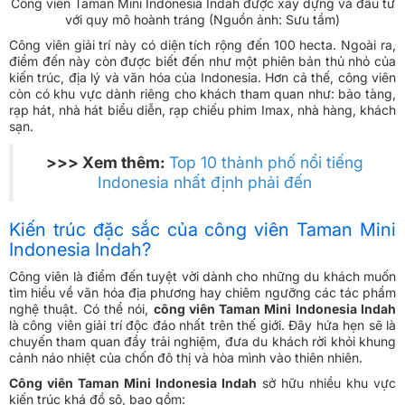
Công viên Taman Mini Indonesia Indah được xây dựng và đầu tư
với quy mô hoành tráng (Nguồn ảnh: Sưu tầm)
Công viên giải trí này có diện tích rộng đến 100 hecta. Ngoài ra,
điểm đến này còn được biết đến như một phiên bản thủ nhỏ của
kiến trúc, địa lý và văn hóa của Indonesia. Hơn cả thế, công viên
còn có khu vực dành riêng cho khách tham quan như: bảo tàng,
rạp hát, nhà hát biểu diễn, rạp chiếu phim Imax, nhà hàng, khách
sạn.
>>> Xem thêm:
Top 10 thành phố nổi tiếng
Indonesia nhất định phải đến
Kiến trúc đặc sắc của công viên Taman Mini
Indonesia Indah?
Công viên là điểm đến tuyệt vời dành cho những du khách muốn
tìm hiểu về văn hóa địa phương hay chiêm ngưỡng các tác phẩm
nghệ thuật. Có thể nói,
công viên Taman Mini Indonesia Indah
là công viên giải trí độc đáo nhất trên thế giới. Đây hứa hẹn sẽ là
chuyến tham quan đầy trải nghiệm, đưa du khách rời khỏi khung
cảnh náo nhiệt của chốn đô thị và hòa mình vào thiên nhiên.
Công viên Taman Mini Indonesia Indah
sở hữu nhiều khu vực
kiến trúc khá đồ sộ, bao gồm: