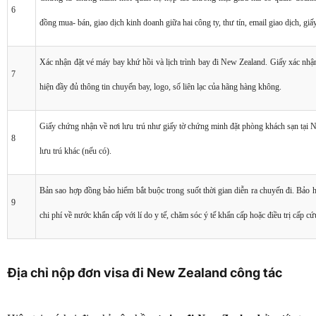
6
đồng mua- bán, giao dịch kinh doanh giữa hai công ty, thư tín, email giao dịch, giấy 
Xác nhận đặt vé máy bay khứ hồi và lịch trình bay đi New Zealand. Giấy xác nhậ
7
hiện đầy đủ thông tin chuyến bay, logo, số liên lạc của hãng hàng không.
Giấy chứng nhận về nơi lưu trú như giấy tờ chứng minh đặt phòng khách sạn tại
8
lưu trú khác (nếu có).
Bản sao hợp đồng bảo hiểm bắt buộc trong suốt thời gian diễn ra chuyến đi. Bảo h
9
chi phí về nước khẩn cấp với lí do y tế, chăm sóc ý tế khẩn cấp hoặc điều trị cấp cứ
Địa chỉ nộp đơn visa đi New Zealand công tác