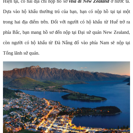
Hiện tại, có hai địa chỉ nộp hồ sơ
visa đi New Zealand
ở nước ta.
Dựa vào hộ khẩu thường trú của bạn, bạn có nộp hồ tại tại một
trong hai địa điểm trên. Đối với người có hộ khẩu từ Huế trở ra
phía Bắc, bạn mang hồ sơ đến nộp tại Đại sứ quán New Zealand,
còn người có hộ khẩu từ Đà Nẵng đổ vào phía Nam sẽ nộp tại
Tổng lãnh sứ quán.