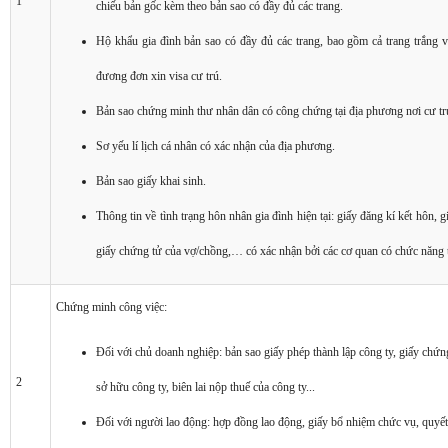
1
chiếu bản gốc kèm theo bản sao có đầy đủ các trang.
Hộ khẩu gia đình bản sao có đầy đủ các trang, bao gồm cả trang trắng 
đương đơn xin visa cư trú.
Bản sao chứng minh thư nhân dân có công chứng tại địa phương nơi cư tr
Sơ yếu lí lịch cá nhân có xác nhận của địa phương.
Bản sao giấy khai sinh.
Thông tin về tình trạng hôn nhân gia đình hiện tại: giấy đăng kí kết hôn, 
giấy chứng tử của vợ/chồng,… có xác nhận bởi các cơ quan có chức năng t
Chứng minh công việc:
Đối với chủ doanh nghiệp: bản sao giấy phép thành lập công ty, giấy chứ
2
sở hữu công ty, biên lai nộp thuế của công ty...
Đối với người lao động: hợp đồng lao động, giấy bổ nhiệm chức vụ, quyết