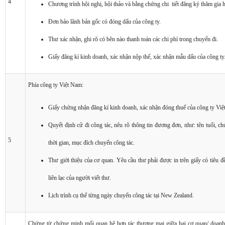
4
Chương trình hội nghị, hội thảo và bằng chứng chi tiết đăng ký thăm gia h
Đơn bảo lãnh bản gốc có đóng dấu của công ty.
Thư xác nhận, ghi rõ có bên nào thanh toán các chi phí trong chuyến đi.
Giấy đăng kí kinh doanh, xác nhận nộp thế, xác nhận mẫu dấu của công ty
Phía công ty Việt Nam:
Giấy chứng nhận đăng kí kinh doanh, xác nhận đóng thuế của công ty Việ
Quyết định cử đi công tác, nêu rõ thông tin đương đơn, như: tên tuổi, chứ
5
thời gian, mục đích chuyến công tác.
Thư giới thiệu của cơ quan. Yêu cầu thư phải được in trên giấy có tiêu đề
liên lạc của người viết thư.
Lịch trình cụ thể từng ngày chuyến công tác tại New Zealand.
Chứng từ chứng minh mối quan hệ hợp tác thương mại giữa hai cơ quan/ doan