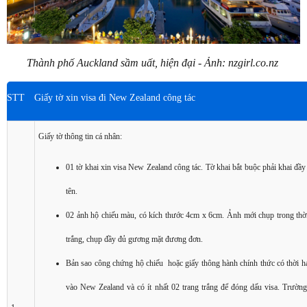
Thành phố Auckland sầm uất, hiện đại - Ảnh: nzgirl.co.nz
STT
Giấy tờ xin visa đi New Zealand công tác
Giấy tờ thông tin cá nhân:
01 tờ khai xin visa New Zealand công tác. Tờ khai bắt buộc phải khai đầy 
tên.
02 ảnh hộ chiếu màu, có kích thước 4cm x 6cm. Ảnh mới chụp trong thờ
trắng, chụp đầy đủ gương mặt đương đơn.
Bản sao công chứng hộ chiếu hoặc giấy thông hành chính thức có thời hạ
vào New Zealand và có ít nhất 02 trang trắng để đóng dấu visa. Trường