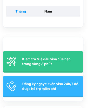
Tháng
Năm
Kiểm tra tỉ lệ đâu visa của bạn
trong vòng 3 phút
Đăng ký ngay tư vấn visa 24h/7 để
được hỗ trợ miễn phí