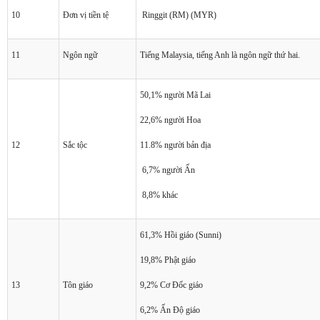
10
Đơn vị tiền tệ
Ringgit (RM) (MYR)
11
Ngôn ngữ
Tiếng Malaysia, tiếng Anh là ngôn ngữ thứ hai.
50,1% người Mã Lai
22,6% người Hoa
12
Sắc tộc
11.8% người bản địa
6,7% người Ấn
8,8% khác
61,3% Hồi giáo (Sunni)
19,8% Phật giáo
13
Tôn giáo
9,2% Cơ Đốc giáo
6,2% Ấn Độ giáo