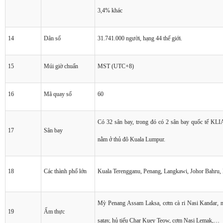
3,4% khác
14
Dân số
31.741.000 người, hạng 44 thế giới.
15
Múi giờ chuẩn
MST (UTC+8)
16
Mã quay số
60
Có 32 sân bay, trong đó có 2 sân bay quốc tế KLI
17
Sân bay
nằm ở thủ đô Kuala Lumpur.
18
Các thành phố lớn
Kuala Terengganu, Penang, Langkawi, Johor Bahru, K
Mỳ Penang Assam Laksa, cơm cà ri Nasi Kandar, 
19
Ẩm thực
satay, hủ tiếu Char Kuey Teow, cơm Nasi Lemak,…