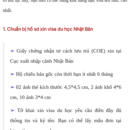
rõ thủ tục này, bạn mới có thể nâng khả năng đậu visa lên mức cao
nhất.
1. Chuẩn bị hồ sơ xin visa du học Nhật Bản
➢
Giấy chứng nhận tư cách lưu trú (COE) xin tại
Cục xuất nhập cảnh Nhật Bản
➢
Hộ chiếu bản gốc còn thời hạn ít nhất 6 tháng
➢
02 ảnh thẻ kích thước 4,5*4,5 cm, 2 ảnh khổ 4*6
cm, 10 ảnh 3*4 cm
➢
Tờ khai xin visa du học yêu cầu điền đầy đủ
thông tin và ký tên. Bạn có thể lấy mẫu đơn tại