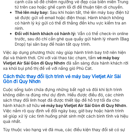
cạnh cửa sổ để chiêm ngưỡng vẻ đẹp của biển miền Trung
từ trên cao hoặc ghế cạnh lối đi để thuận tiện di chuyển.
Thẻ lên máy bay:
Sau khi hoàn tất, thẻ lên máy bay điện tử
sẽ được gửi về email hoặc điện thoại. Hành khách không
có hành lý ký gửi có thể đi thẳng đến khu vực kiểm tra an
ninh.
Đối với hành khách có hành lý:
Vẫn có thể check-in online
trước, sau đó chỉ cần ghé qua quầy gửi hành lý nhanh (Bag
Drop) tại sân bay để hoàn tất quy trình.
Việc áp dụng phương thức này giúp hành trình bay trở nên hiện
đại và thảnh thơi. Chỉ với vài thao tác chạm, tấm
vé máy bay
Vietjet Air Sài Gòn đi Quy Nhơn
đã sẵn sàng đưa hành khách rời
xa khói bụi phố thị để về với nắng gió Phù Cát.
Cách thức thay đổi lịch trình vé máy bay Vietjet Air Sài
Gòn đi Quy Nhơn
Cuộc sống luôn chứa đựng những bất ngờ và đôi khi lịch trình
không diễn ra đúng như dự định. Hiểu được điều đó, các chính
sách thay đổi linh hoạt đã được thiết lập để hỗ trợ tối đa cho
hành khách sở hữu
vé máy bay Vietjet Air Sài Gòn đi Quy Nhơn
.
Việc nắm rõ quy định về đổi ngày bay, giờ bay hoặc hành trình
sẽ giúp xử lý các tình huống phát sinh một cách bình tĩnh và hiệu
quả nhất.
Tùy thuộc vào hạng vé đã mua, các điều kiện thay đổi sẽ có sự