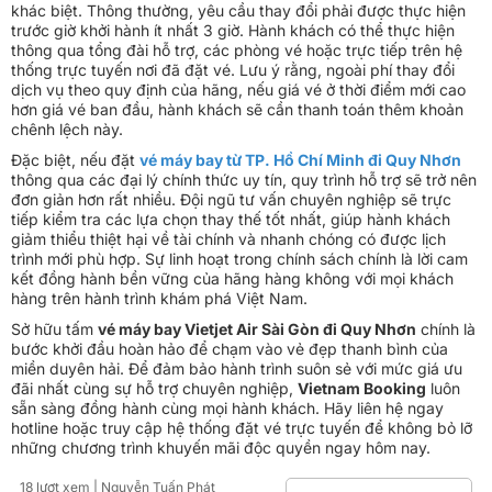
khác biệt. Thông thường, yêu cầu thay đổi phải được thực hiện
trước giờ khởi hành ít nhất 3 giờ. Hành khách có thể thực hiện
thông qua tổng đài hỗ trợ, các phòng vé hoặc trực tiếp trên hệ
thống trực tuyến nơi đã đặt vé. Lưu ý rằng, ngoài phí thay đổi
dịch vụ theo quy định của hãng, nếu giá vé ở thời điểm mới cao
hơn giá vé ban đầu, hành khách sẽ cần thanh toán thêm khoản
chênh lệch này.
Đặc biệt, nếu đặt
v
é máy bay từ TP. Hồ Chí Minh đi Quy Nhơn
thông qua các đại lý chính thức uy tín, quy trình hỗ trợ sẽ trở nên
đơn giản hơn rất nhiều. Đội ngũ tư vấn chuyên nghiệp sẽ trực
tiếp kiểm tra các lựa chọn thay thế tốt nhất, giúp hành khách
giảm thiểu thiệt hại về tài chính và nhanh chóng có được lịch
trình mới phù hợp. Sự linh hoạt trong chính sách chính là lời cam
kết đồng hành bền vững của hãng hàng không với mọi khách
hàng trên hành trình khám phá Việt Nam.
Sở hữu tấm
vé máy bay Vietjet Air Sài Gòn đi Quy Nhơn
chính là
bước khởi đầu hoàn hảo để chạm vào vẻ đẹp thanh bình của
miền duyên hải. Để đảm bảo hành trình suôn sẻ với mức giá ưu
đãi nhất cùng sự hỗ trợ chuyên nghiệp,
Vietnam Booking
luôn
sẵn sàng đồng hành cùng mọi hành khách. Hãy liên hệ ngay
hotline hoặc truy cập hệ thống đặt vé trực tuyến để không bỏ lỡ
những chương trình khuyến mãi độc quyền ngay hôm nay.
18 lượt xem
| Nguyễn Tuấn Phát