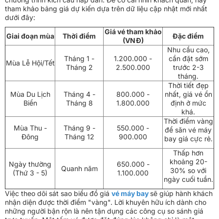
tham khảo bảng giá dự kiến dựa trên dữ liệu cập nhật mới nhất
dưới đây:
Giá vé tham khảo
Giai đoạn mùa
Thời điểm
Đặc điểm
(VNĐ)
Nhu cầu cao,
Tháng 1 -
1.200.000 -
cần đặt sớm
Mùa Lễ Hội/Tết
Tháng 2
2.500.000
trước 2-3
tháng.
Thời tiết đẹp
Mùa Du Lịch
Tháng 4 -
800.000 -
nhất, giá vé ổn
Biển
Tháng 8
1.800.000
định ở mức
khá.
Thời điểm vàng
Mùa Thu -
Tháng 9 -
550.000 -
để săn vé máy
Đông
Tháng 12
900.000
bay giá cực rẻ.
Thấp hơn
khoảng 20-
Ngày thường
650.000 -
Quanh năm
30% so với
(Thứ 3 - 5)
1.100.000
ngày cuối tuần.
Việc theo dõi sát sao biểu đồ giá
vé máy bay
sẽ giúp hành khách
nhận diện được thời điểm "vàng". Lời khuyên hữu ích dành cho
những người bận rộn là nên tận dụng các công cụ so sánh giá