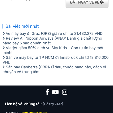
ĐẶT NGAY VÉ RẺ
Bài viết mới nhất
Vé máy bay đi Graz (GRZ) giá rẻ chỉ từ 21.432.272 VND
Review All Nippon Airways (ANA): Đánh giá chất lượng
hãng bay 5 sao chuẩn Nhật
Vietjet giảm 50% dịch vụ Sky Kids – Con tự tin bay một
mình!
Săn vé máy bay từ TP HCM đi Innsbruck chỉ từ 18.816.000
VND
Sân bay Canberra (CBR): Ở đâu, thuộc bang nào, cách di
chuyển về trung tâm
Liên hệ với chúng tôi:
(Hỗ trợ 24/7)