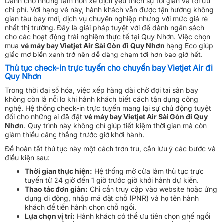
Dành cho những tâm hồn xê dịch yêu thích sự tối giản và tối ưu
chi phí. Với hạng vé này, hành khách vẫn được tận hưởng không
gian tàu bay mới, dịch vụ chuyên nghiệp nhưng với mức giá rẻ
nhất thị trường. Đây là giải pháp tuyệt vời để dành ngân sách
cho các hoạt động trải nghiệm thực tế tại Quy Nhơn. Việc chọn
mua
vé máy bay Vietjet Air Sài Gòn đi Quy Nhơn
hạng Eco giúp
giấc mơ biển xanh trở nên dễ dàng chạm tới hơn bao giờ hết.
Thủ tục check-in trực tuyến cho chuyến bay Vietjet Air đi
Quy Nhơn
Trong thời đại số hóa, việc xếp hàng dài chờ đợi tại sân bay
không còn là nỗi lo khi hành khách biết cách tận dụng công
nghệ. Hệ thống check-in trực tuyến mang lại sự chủ động tuyệt
đối cho những ai đã đặt
vé máy bay Vietjet Air Sài Gòn đi Quy
Nhơn
. Quy trình này không chỉ giúp tiết kiệm thời gian mà còn
giảm thiểu căng thẳng trước giờ khởi hành.
Để hoàn tất thủ tục này một cách trơn tru, cần lưu ý các bước và
điều kiện sau:
Thời gian thực hiện:
Hệ thống mở cửa làm thủ tục trực
tuyến từ 24 giờ đến 1 giờ trước giờ khởi hành dự kiến.
Thao tác đơn giản:
Chỉ cần truy cập vào website hoặc ứng
dụng di động, nhập mã đặt chỗ (PNR) và họ tên hành
khách để tiến hành chọn chỗ ngồi.
Lựa chọn vị trí:
Hành khách có thể ưu tiên chọn ghế ngồi