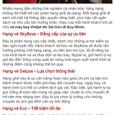
Nhằm mang đến những trải nghiệm cá nhân hóa, hãng hàng
không đã thiết kế các phân hạng ghế đa dạng. Mỗi hạng ghế đi
kèm với một hệ thống đặc quyền riêng biệt, phù hợp với ngân
sách và nhu cầu tận hưởng khác nhau của mỗi hành khách khi sở
hữu
vé máy bay Vietjet Air Sài Gòn đi Quy Nhơn
.
Hạng vé SkyBoss – Đẳng cấp của sự ưu tiên
Đây là phân hạng cao cấp nhất, dành cho những ai tìm kiếm sự
tiện nghi tuyệt đối. Hành khách sở hữu vé SkyBoss sẽ được tận
hưởng phòng chờ hạng sang, ưu tiên làm thủ tục, lối đi riêng tại
cửa khởi hành và xe đưa đón ra tàu bay. Ngoài ra, gói hành lý ký
gửi lên đến 30kg cùng suất ăn nóng tươi ngon suốt hành trình là
những điểm cộng không thể bỏ qua.
Hạng vé Deluxe – Lựa chọn thông thái
Hạng ghế này là sự cân bằng hoàn hảo giữa chi phí và tiện ích.
Hành khách được miễn phí thay đổi chuyến bay, ngày bay và
hành trình (có thể có chênh lệch giá vé). Đặc biệt, gói hành lý ký
gửi 20kg đi kèm sẵn trong vé giúp việc chuẩn bị cho chuyến đi
trở nên nhẹ nhàng hơn. Đây là lựa chọn lý tưởng cho những
chuyến du lịch gia đình cần sự linh động.
Hạng vé Eco – Tiết kiệm tối đa