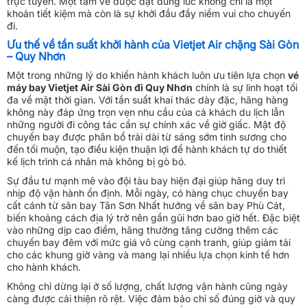
trực tuyến. Một tấm vé được đặt đúng lúc không chỉ là một
khoản tiết kiệm mà còn là sự khởi đầu đầy niềm vui cho chuyến
đi.
Ưu thế về tần suất khởi hành của Vietjet Air chặng Sài Gòn
– Quy Nhơn
Một trong những lý do khiến hành khách luôn ưu tiên lựa chọn
vé
máy bay Vietjet Air Sài Gòn đi Quy Nhơn
chính là sự linh hoạt tối
đa về mặt thời gian. Với tần suất khai thác dày đặc, hãng hàng
không này đáp ứng trọn vẹn nhu cầu của cả khách du lịch lẫn
những người đi công tác cần sự chính xác về giờ giấc. Mật độ
chuyến bay được phân bổ trải dài từ sáng sớm tinh sương cho
đến tối muộn, tạo điều kiện thuận lợi để hành khách tự do thiết
kế lịch trình cá nhân mà không bị gò bó.
Sự đầu tư mạnh mẽ vào đội tàu bay hiện đại giúp hãng duy trì
nhịp độ vận hành ổn định. Mỗi ngày, có hàng chục chuyến bay
cất cánh từ sân bay Tân Sơn Nhất hướng về sân bay Phù Cát,
biến khoảng cách địa lý trở nên gần gũi hơn bao giờ hết. Đặc biệt
vào những dịp cao điểm, hãng thường tăng cường thêm các
chuyến bay đêm với mức giá vô cùng cạnh tranh, giúp giảm tải
cho các khung giờ vàng và mang lại nhiều lựa chọn kinh tế hơn
cho hành khách.
Không chỉ dừng lại ở số lượng, chất lượng vận hành cũng ngày
càng được cải thiện rõ rệt. Việc đảm bảo chỉ số đúng giờ và quy