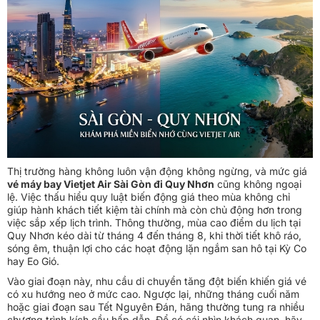
Thị trường hàng không luôn vận động không ngừng, và mức giá
vé máy bay Vietjet Air Sài Gòn đi Quy Nhơn
cũng không ngoại
lệ. Việc thấu hiểu quy luật biến động giá theo mùa không chỉ
giúp hành khách tiết kiệm tài chính mà còn chủ động hơn trong
việc sắp xếp lịch trình. Thông thường, mùa cao điểm du lịch tại
Quy Nhơn kéo dài từ tháng 4 đến tháng 8, khi thời tiết khô ráo,
sóng êm, thuận lợi cho các hoạt động lặn ngắm san hô tại Kỳ Co
hay Eo Gió.
Vào giai đoạn này, nhu cầu di chuyển tăng đột biến khiến giá vé
có xu hướng neo ở mức cao. Ngược lại, những tháng cuối năm
hoặc giai đoạn sau Tết Nguyên Đán, hãng thường tung ra nhiều
chương trình kích cầu hấp dẫn. Để có cái nhìn khách quan, hãy