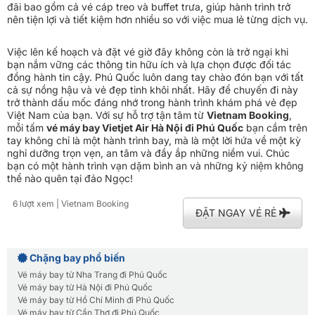
đãi bao gồm cả vé cáp treo và buffet trưa, giúp hành trình trở
nên tiện lợi và tiết kiệm hơn nhiều so với việc mua lẻ từng dịch vụ.
Việc lên kế hoạch và đặt vé giờ đây không còn là trở ngại khi
bạn nắm vững các thông tin hữu ích và lựa chọn được đối tác
đồng hành tin cậy. Phú Quốc luôn dang tay chào đón bạn với tất
cả sự nồng hậu và vẻ đẹp tinh khôi nhất. Hãy để chuyến đi này
trở thành dấu mốc đáng nhớ trong hành trình khám phá vẻ đẹp
Việt Nam của bạn. Với sự hỗ trợ tận tâm từ
Vietnam Booking
,
mỗi tấm
vé máy bay Vietjet Air Hà Nội đi Phú Quốc
bạn cầm trên
tay không chỉ là một hành trình bay, mà là một lời hứa về một kỳ
nghỉ dưỡng trọn vẹn, an tâm và đầy ắp những niềm vui. Chúc
bạn có một hành trình vạn dặm bình an và những kỷ niệm không
thể nào quên tại đảo Ngọc!
6 lượt xem
| Vietnam Booking
ĐẶT NGAY VÉ RẺ
Chặng bay phổ biến
Vé máy bay từ Nha Trang đi Phú Quốc
Vé máy bay từ Hà Nội đi Phú Quốc
Vé máy bay từ Hồ Chí Minh đi Phú Quốc
Vé máy bay từ Cần Thơ đi Phú Quốc