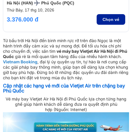
Hà Nội (HAN)
Phú Quốc (PQC)
Thứ Bảy, 17 thg 10, 2026
3.376.000 đ
Chọn vé
Từ bầu trời Hà Nội đến bình minh rực rỡ trên đảo Ngọc là một
hành trình đầy cảm xúc và sự mong đợi. Để tối ưu hóa chi phí
cho chuyến đi, việc săn tìm
vé máy bay Vietjet Air Hà Nội đi Phú
Quốc
giá rẻ là mối quan tâm hàng đầu của nhiều hành khách.
Vietnam Booking
, đại lý ủy quyền uy tín, tự hào là nơi cung cấp
các giải pháp bay thông minh, giúp bạn dễ dàng lựa chọn khung
giờ bay phù hợp. Đừng bỏ lỡ những đặc quyền ưu đãi dành riêng
cho bạn khi đặt vé trong mùa du lịch này.
Cập nhật các hạng vé mới của Vietjet Air trên chặng bay
Phú Quốc
Vé máy bay Vietjet Air Hà Nội đi Phú Quốc lựa chọn từng hạng
ghế giúp hành khách dễ dàng đưa ra quyết định phù
hợp (Nguồn: Internet)