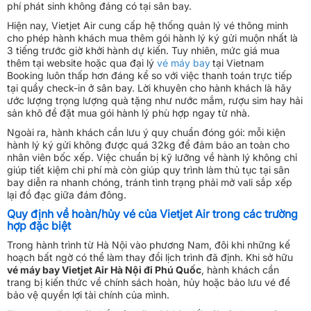
phí phát sinh không đáng có tại sân bay.
Hiện nay, Vietjet Air cung cấp hệ thống quản lý vé thông minh
cho phép hành khách mua thêm gói hành lý ký gửi muộn nhất là
3 tiếng trước giờ khởi hành dự kiến. Tuy nhiên, mức giá mua
thêm tại website hoặc qua đại lý
vé máy bay
tại Vietnam
Booking luôn thấp hơn đáng kể so với việc thanh toán trực tiếp
tại quầy check-in ở sân bay. Lời khuyên cho hành khách là hãy
ước lượng trọng lượng quà tặng như nước mắm, rượu sim hay hải
sản khô để đặt mua gói hành lý phù hợp ngay từ nhà.
Ngoài ra, hành khách cần lưu ý quy chuẩn đóng gói: mỗi kiện
hành lý ký gửi không được quá 32kg để đảm bảo an toàn cho
nhân viên bốc xếp. Việc chuẩn bị kỹ lưỡng về hành lý không chỉ
giúp tiết kiệm chi phí mà còn giúp quy trình làm thủ tục tại sân
bay diễn ra nhanh chóng, tránh tình trạng phải mở vali sắp xếp
lại đồ đạc giữa đám đông.
Quy định về hoàn/hủy vé của Vietjet Air trong các trường
hợp đặc biệt
Trong hành trình từ Hà Nội vào phương Nam, đôi khi những kế
hoạch bất ngờ có thể làm thay đổi lịch trình đã định. Khi sở hữu
vé máy bay Vietjet Air Hà Nội đi Phú Quốc
, hành khách cần
trang bị kiến thức về chính sách hoàn, hủy hoặc bảo lưu vé để
bảo vệ quyền lợi tài chính của mình.