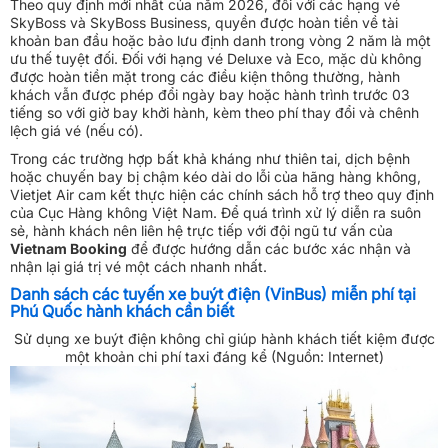
Theo quy định mới nhất của năm 2026, đối với các hạng vé
SkyBoss và SkyBoss Business, quyền được hoàn tiền về tài
khoản ban đầu hoặc bảo lưu định danh trong vòng 2 năm là một
ưu thế tuyệt đối. Đối với hạng vé Deluxe và Eco, mặc dù không
được hoàn tiền mặt trong các điều kiện thông thường, hành
khách vẫn được phép đổi ngày bay hoặc hành trình trước 03
tiếng so với giờ bay khởi hành, kèm theo phí thay đổi và chênh
lệch giá vé (nếu có).
Trong các trường hợp bất khả kháng như thiên tai, dịch bệnh
hoặc chuyến bay bị chậm kéo dài do lỗi của hãng hàng không,
Vietjet Air cam kết thực hiện các chính sách hỗ trợ theo quy định
của Cục Hàng không Việt Nam. Để quá trình xử lý diễn ra suôn
sẻ, hành khách nên liên hệ trực tiếp với đội ngũ tư vấn của
Vietnam Booking
để được hướng dẫn các bước xác nhận và
nhận lại giá trị vé một cách nhanh nhất.
Danh sách các tuyến xe buýt điện (VinBus) miễn phí tại
Phú Quốc hành khách cần biết
Sử dụng xe buýt điện không chỉ giúp hành khách tiết kiệm được
một khoản chi phí taxi đáng kể (Nguồn: Internet)