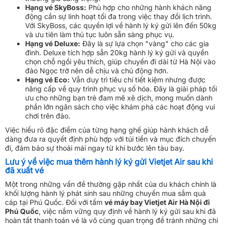
Hạng vé SkyBoss:
Phù hợp cho những hành khách năng
động cần sự linh hoạt tối đa trong việc thay đổi lịch trình.
Với SkyBoss, các quyền lợi về hành lý ký gửi lên đến 50kg
và ưu tiên làm thủ tục luôn sẵn sàng phục vụ.
Hạng vé Deluxe:
Đây là sự lựa chọn "vàng" cho các gia
đình. Deluxe tích hợp sẵn 20kg hành lý ký gửi và quyền
chọn chỗ ngồi yêu thích, giúp chuyến đi dài từ Hà Nội vào
đảo Ngọc trở nên dễ chịu và chủ động hơn.
Hạng vé Eco:
Vẫn duy trì tiêu chí tiết kiệm nhưng được
nâng cấp về quy trình phục vụ số hóa. Đây là giải pháp tối
ưu cho những bạn trẻ đam mê xê dịch, mong muốn dành
phần lớn ngân sách cho việc khám phá các hoạt động vui
chơi trên đảo.
Việc hiểu rõ đặc điểm của từng hạng ghế giúp hành khách dễ
dàng đưa ra quyết định phù hợp với túi tiền và mục đích chuyến
đi, đảm bảo sự thoải mái ngay từ khi bước lên tàu bay.
Lưu ý về việc mua thêm hành lý ký gửi Vietjet Air sau khi
đã xuất vé
Một trong những vấn đề thường gặp nhất của du khách chính là
khối lượng hành lý phát sinh sau những chuyến mua sắm quà
cáp tại Phú Quốc. Đối với tấm
vé máy bay Vietjet Air Hà Nội đi
Phú Quốc
, việc nắm vững quy định về hành lý ký gửi sau khi đã
hoàn tất thanh toán vé là vô cùng quan trọng để tránh những chi