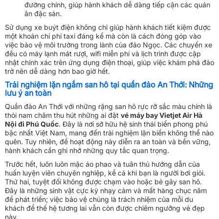
đường chính, giúp hành khách dễ dàng tiếp cận các quán
ăn đặc sản.
Sử dụng xe buýt điện không chỉ giúp hành khách tiết kiệm được
một khoản chi phí taxi đáng kể mà còn là cách đóng góp vào
việc bảo vệ môi trường trong lành của đảo Ngọc. Các chuyến xe
đều có máy lạnh mát rượi, wifi miễn phí và lịch trình được cập
nhật chính xác trên ứng dụng điện thoại, giúp việc khám phá đảo
trở nên dễ dàng hơn bao giờ hết.
Trải nghiệm lặn ngắm san hô tại quần đảo An Thới: Những
lưu ý an toàn
Quần đảo An Thới với những rặng san hô rực rỡ sắc màu chính là
thỏi nam châm thu hút những ai đặt
vé máy bay Vietjet Air Hà
Nội đi Phú Quốc
. Đây là nơi sở hữu hệ sinh thái biển phong phú
bậc nhất Việt Nam, mang đến trải nghiệm lặn biển không thể nào
quên. Tuy nhiên, để hoạt động này diễn ra an toàn và bền vững,
hành khách cần ghi nhớ những quy tắc quan trọng.
Trước hết, luôn luôn mặc áo phao và tuân thủ hướng dẫn của
huấn luyện viên chuyên nghiệp, kể cả khi bạn là người bơi giỏi.
Thứ hai, tuyệt đối không được chạm vào hoặc bẻ gãy san hô.
Đây là những sinh vật cực kỳ nhạy cảm và mất hàng chục năm
để phát triển; việc bảo vệ chúng là trách nhiệm của mỗi du
khách để thế hệ tương lai vẫn còn được chiêm ngưỡng vẻ đẹp
này.