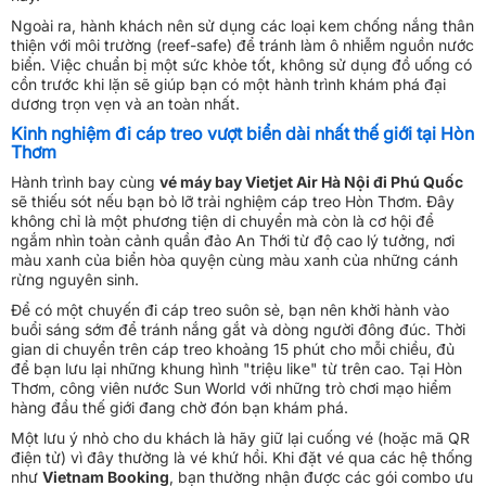
Ngoài ra, hành khách nên sử dụng các loại kem chống nắng thân
thiện với môi trường (reef-safe) để tránh làm ô nhiễm nguồn nước
biển. Việc chuẩn bị một sức khỏe tốt, không sử dụng đồ uống có
cồn trước khi lặn sẽ giúp bạn có một hành trình khám phá đại
dương trọn vẹn và an toàn nhất.
Kinh nghiệm đi cáp treo vượt biển dài nhất thế giới tại Hòn
Thơm
Hành trình bay cùng
vé máy bay Vietjet Air Hà Nội đi Phú Quốc
sẽ thiếu sót nếu bạn bỏ lỡ trải nghiệm cáp treo Hòn Thơm. Đây
không chỉ là một phương tiện di chuyển mà còn là cơ hội để
ngắm nhìn toàn cảnh quần đảo An Thới từ độ cao lý tưởng, nơi
màu xanh của biển hòa quyện cùng màu xanh của những cánh
rừng nguyên sinh.
Để có một chuyến đi cáp treo suôn sẻ, bạn nên khởi hành vào
buổi sáng sớm để tránh nắng gắt và dòng người đông đúc. Thời
gian di chuyển trên cáp treo khoảng 15 phút cho mỗi chiều, đủ
để bạn lưu lại những khung hình "triệu like" từ trên cao. Tại Hòn
Thơm, công viên nước Sun World với những trò chơi mạo hiểm
hàng đầu thế giới đang chờ đón bạn khám phá.
Một lưu ý nhỏ cho du khách là hãy giữ lại cuống vé (hoặc mã QR
điện tử) vì đây thường là vé khứ hồi. Khi đặt vé qua các hệ thống
như
Vietnam Booking
, bạn thường nhận được các gói combo ưu